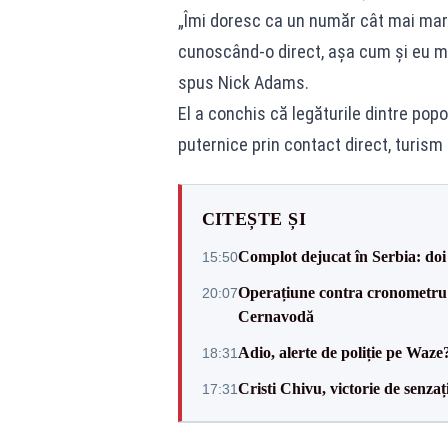
„Îmi doresc ca un număr cât mai ma
cunoscând-o direct, așa cum și eu m
spus Nick Adams.
El a conchis că legăturile dintre popo
puternice prin contact direct, turism
CITEȘTE ȘI
Complot dejucat în Serbia: doi 
15:50
Operațiune contra cronometru 
20:07
Cernavodă
Adio, alerte de poliție pe Waze
18:31
Cristi Chivu, victorie de senzaț
17:31