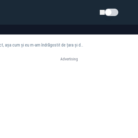
Schimba tema
Nick Adams: „Îmi doresc ca românii să se îndrăgostească de America cunoscând-o direct, așa cum și eu m-am îndrăgostit de țara și de poporul dumneavoastră”
Advertising