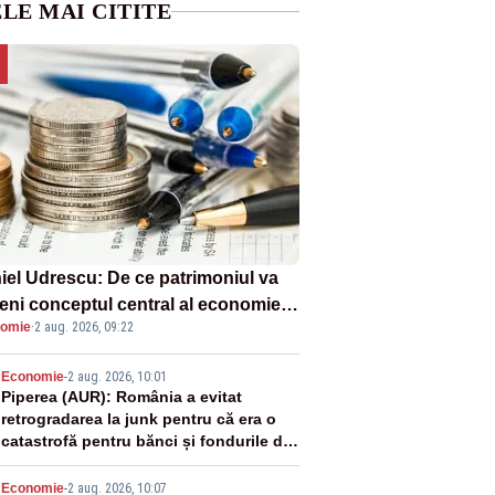
LE MAI CITITE
iel Udrescu: De ce patrimoniul va
eni conceptul central al economiei
omie
·
2 aug. 2026, 09:22
oare?
2
Economie
-
2 aug. 2026, 10:01
Piperea (AUR): România a evitat
retrogradarea la junk pentru că era o
catastrofă pentru bănci și fondurile de
pensii
Economie
-
2 aug. 2026, 10:07