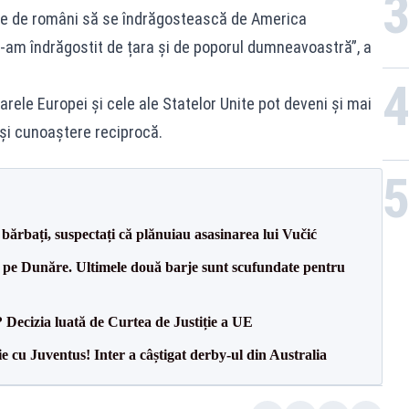
re de români să se îndrăgostească de America
-am îndrăgostit de țara și de poporul dumneavoastră”, a
arele Europei și cele ale Statelor Unite pot deveni și mai
 și cunoaștere reciprocă.
bărbați, suspectați că plănuiau asasinarea lui Vučić
pe Dunăre. Ultimele două barje sunt scufundate pentru
? Decizia luată de Curtea de Justiție a UE
ie cu Juventus! Inter a câștigat derby-ul din Australia