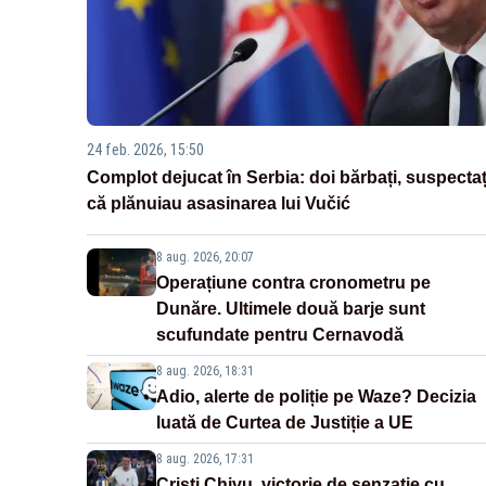
24 feb. 2026, 15:50
Complot dejucat în Serbia: doi bărbați, suspectaț
că plănuiau asasinarea lui Vučić
8 aug. 2026, 20:07
Operațiune contra cronometru pe
Dunăre. Ultimele două barje sunt
scufundate pentru Cernavodă
8 aug. 2026, 18:31
Adio, alerte de poliție pe Waze? Decizia
luată de Curtea de Justiție a UE
8 aug. 2026, 17:31
Cristi Chivu, victorie de senzație cu