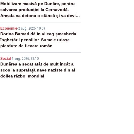
3
Mobilizare masivă pe Dunăre, pentru
salvarea producției la Cernavodă.
Armata va detona o stâncă și va devia
apa fluviului - IMAGINI AERIENE
4
Economie
-
2 aug. 2026, 10:09
Dorina Barcari dă în vileag șmecheria
înghețării pensiilor. Sumele uriașe
pierdute de fiecare român
5
Social
-
1 aug. 2026, 23:10
Dunărea a secat atât de mult încât a
scos la suprafață nave naziste din al
doilea război mondial