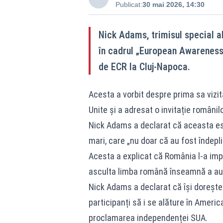
Publicat:
30 mai 2026, 14:30
Nick Adams, trimisul special al
în cadrul „European Awareness
de ECR la Cluj-Napoca.
Acesta a vorbit despre prima sa vizită
Unite și a adresat o invitație românil
Nick Adams a declarat că aceasta est
mari, care „nu doar că au fost îndeplin
Acesta a explicat că România l-a impr
asculta limba română înseamnă a auzi 
Nick Adams a declarat că își dorește c
participanți să i se alăture în America
proclamarea independenței SUA.