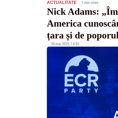
·
ACTUALITATE
1 min citire
Nick Adams: „Îmi
America cunoscân
țara și de popor
30 mai 2026, 14:30