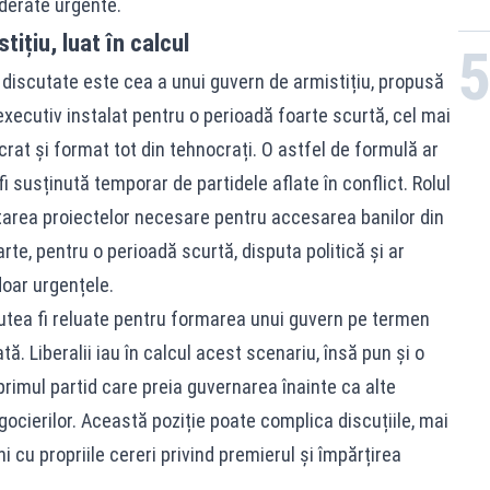
derate urgente.
ițiu, luat în calcul
i discutate este cea a unui guvern de armistițiu, propusă
 executiv instalat pentru o perioadă foarte scurtă, cel mai
at și format tot din tehnocrați. O astfel de formulă ar
i susținută temporar de partidele aflate în conflict. Rolul
ptarea proiectelor necesare pentru accesarea banilor din
rte, pentru o perioadă scurtă, disputa politică și ar
doar urgențele.
utea fi reluate pentru formarea unui guvern pe termen
ă. Liberalii iau în calcul acest scenariu, însă pun și o
primul partid care preia guvernarea înainte ca alte
ocierilor. Această poziție poate complica discuțiile, mai
i cu propriile cereri privind premierul și împărțirea