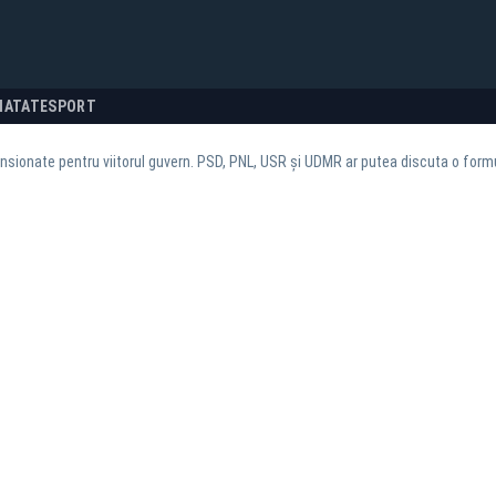
NATATE
SPORT
ensionate pentru viitorul guvern. PSD, PNL, USR și UDMR ar putea discuta o for