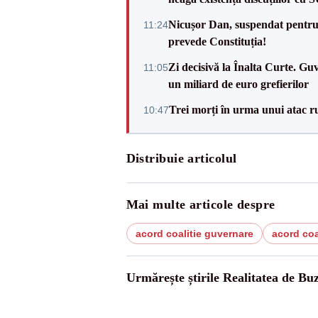
Nicușor Dan, suspendat pentru
11:24
prevede Constituția!
Zi decisivă la Înalta Curte. Gu
11:05
un miliard de euro grefierilor
Trei morți în urma unui atac r
10:47
Distribuie articolul
Mai multe articole despre
acord coalitie guvernare
acord coal
Urmărește știrile Realitatea de Bu