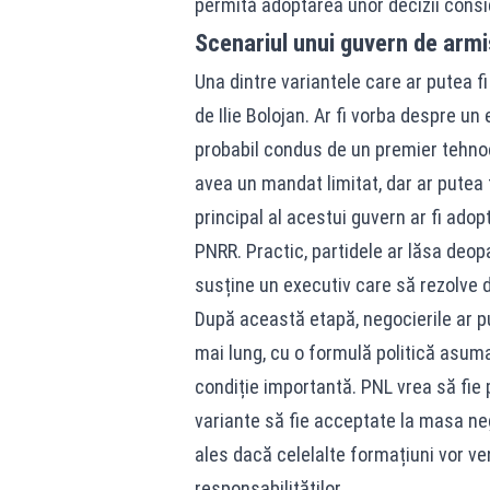
permită adoptarea unor decizii consi
Scenariul unui guvern de armist
Una dintre variantele care ar putea f
de Ilie Bolojan. Ar fi vorba despre un
probabil condus de un premier tehnocr
avea un mandat limitat, dar ar putea f
principal al acestui guvern ar fi ado
PNRR. Practic, partidele ar lăsa deopa
susține un executiv care să rezolve 
După această etapă, negocierile ar p
mai lung, cu o formulă politică asumat
condiție importantă. PNL vrea să fie 
variante să fie acceptate la masa neg
ales dacă celelalte formațiuni vor ven
responsabilităților.