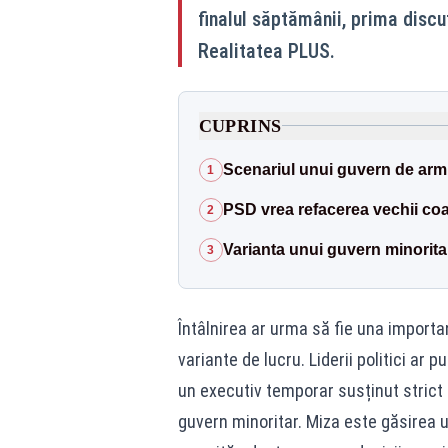
finalul săptămânii, prima discuț
Realitatea PLUS.
CUPRINS
Scenariul unui guvern de armist
1
PSD vrea refacerea vechii coal
2
Varianta unui guvern minorit
3
Întâlnirea ar urma să fie una import
variante de lucru. Liderii politici ar
un executiv temporar susținut strict 
guvern minoritar. Miza este găsirea un