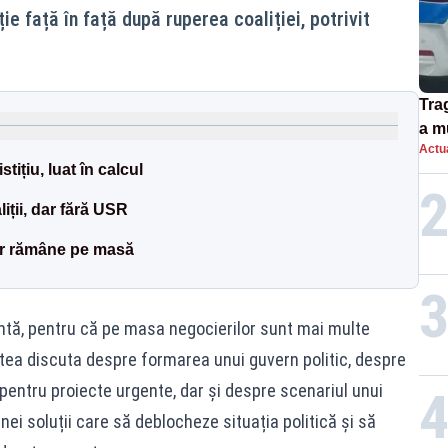
ie față în față după ruperea coaliției, potrivit
Tra
a m
Actua
spu
ițiu, luat în calcul
iții, dar fără USR
ar rămâne pe masă
antă, pentru că pe masa negocierilor sunt mai multe
 putea discuta despre formarea unui guvern politic, despre
pentru proiecte urgente, dar și despre scenariul unui
ei soluții care să deblocheze situația politică și să