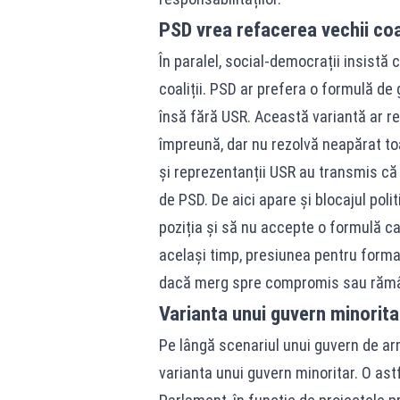
PSD vrea refacerea vechii coal
În paralel, social-democrații insistă c
coaliții. PSD ar prefera o formulă de
însă fără USR. Această variantă ar 
împreună, dar nu rezolvă neapărat toa
și reprezentanții USR au transmis că 
de PSD. De aici apare și blocajul poli
poziția și să nu accepte o formulă car
același timp, presiunea pentru formar
dacă merg spre compromis sau rămân
Varianta unui guvern minorit
Pe lângă scenariul unui guvern de armis
varianta unui guvern minoritar. O ast