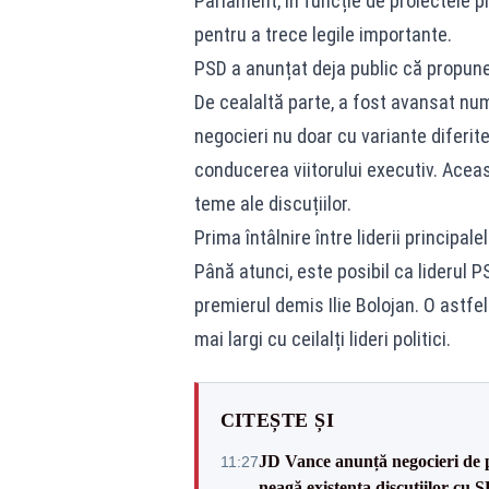
Parlament, în funcție de proiectele 
pentru a trece legile importante.
PSD a anunțat deja public că propune
De cealaltă parte, a fost avansat num
negocieri nu doar cu variante diferite
conducerea viitorului executiv. Aceas
teme ale discuțiilor.
Prima întâlnire între liderii principal
Până atunci, este posibil ca liderul 
premierul demis Ilie Bolojan. O astfel
mai largi cu ceilalți lideri politici.
CITEȘTE ȘI
JD Vance anunță negocieri de pa
11:27
neagă existența discuțiilor cu 