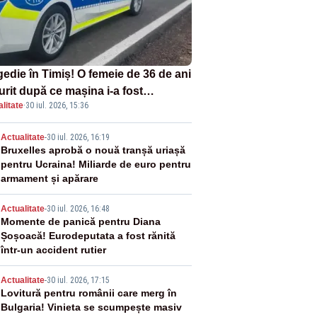
gedie în Timiș! O femeie de 36 de ani
urit după ce mașina i-a fost
litate
·
30 iul. 2026, 15:36
lberată de tren
2
Actualitate
-
30 iul. 2026, 16:19
Bruxelles aprobă o nouă tranșă uriașă
pentru Ucraina! Miliarde de euro pentru
armament și apărare
3
Actualitate
-
30 iul. 2026, 16:48
Momente de panică pentru Diana
Șoșoacă! Eurodeputata a fost rănită
într-un accident rutier
4
Actualitate
-
30 iul. 2026, 17:15
Lovitură pentru românii care merg în
Bulgaria! Vinieta se scumpește masiv