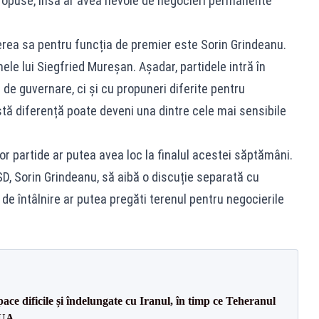
propuse, însă ar avea nevoie de negocieri permanente
rea sa pentru funcția de premier este Sorin Grindeanu.
ele lui Siegfried Mureșan. Așadar, partidele intră în
 de guvernare, ci și cu propuneri diferite pentru
tă diferență poate deveni una dintre cele mai sensibile
elor partide ar putea avea loc la finalul acestei săptămâni.
PSD, Sorin Grindeanu, să aibă o discuție separată cu
 de întâlnire ar putea pregăti terenul pentru negocierile
ce dificile și îndelungate cu Iranul, în timp ce Teheranul
SUA