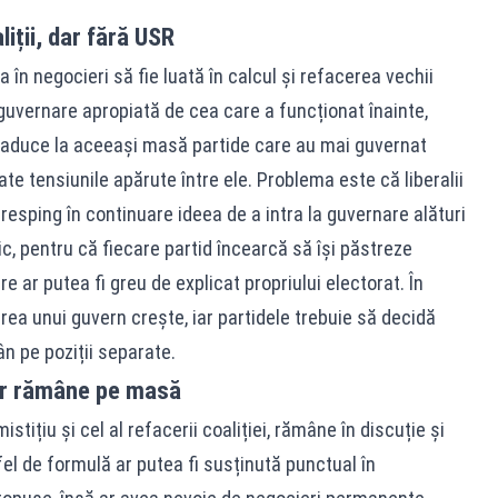
iții, dar fără USR
a în negocieri să fie luată în calcul și refacerea vechii
 guvernare apropiată de cea care a funcționat înainte,
readuce la aceeași masă partide care au mai guvernat
te tensiunile apărute între ele. Problema este că liberalii
resping în continuare ideea de a intra la guvernare alături
tic, pentru că fiecare partid încearcă să își păstreze
e ar putea fi greu de explicat propriului electorat. În
ea unui guvern crește, iar partidele trebuie să decidă
 pe poziții separate.
ar rămâne pe masă
tițiu și cel al refacerii coaliției, rămâne în discuție și
fel de formulă ar putea fi susținută punctual în