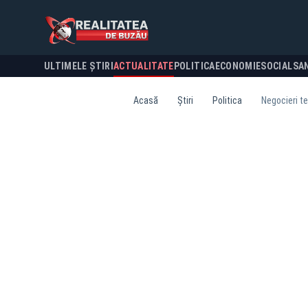
ULTIMELE ȘTIRI
ACTUALITATE
POLITICA
ECONOMIE
SOCIAL
SA
Acasă
Știri
Politica
Negocieri t