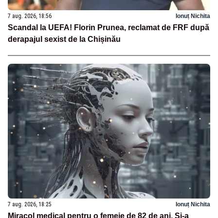
7 aug. 2026, 18:56
Ionuț Nichita
Scandal la UEFA! Florin Prunea, reclamat de FRF după
derapajul sexist de la Chișinău
7 aug. 2026, 18:25
Ionuț Nichita
Miracol medical pentru o femeie de 82 de ani. Și-a