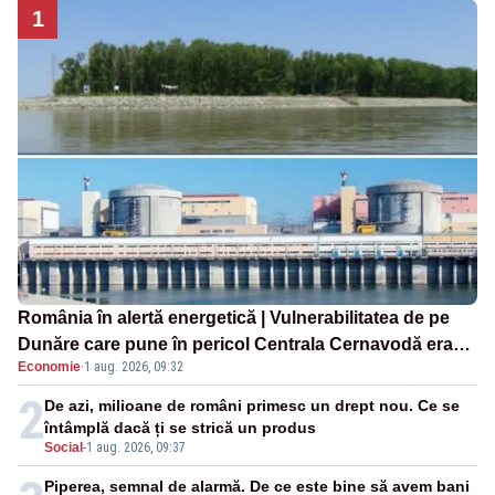
1
România în alertă energetică | Vulnerabilitatea de pe
Dunăre care pune în pericol Centrala Cernavodă era
Economie
·
1 aug. 2026, 09:32
cunoscută de pe vremea lui Ceaușescu
2
De azi, milioane de români primesc un drept nou. Ce se
întâmplă dacă ți se strică un produs
Social
-
1 aug. 2026, 09:37
Piperea, semnal de alarmă. De ce este bine să avem bani