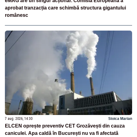
eMAG are un singur acționar. Comisia Europeană a
aprobat tranzacția care schimbă structura gigantului
românesc
7 aug. 2026, 14:30
Stoica Marian
ELCEN oprește preventiv CET Grozăvești din cauza
caniculei. Apa caldă în București nu va fi afectată