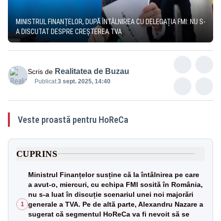
MINISTRUL FINANȚELOR, DUPĂ ÎNTÂLNIREA CU DELEGAȚIA FMI: NU S-
A DISCUTAT DESPRE CREȘTEREA TVA
Realitatea de Buzau
Scris de
Publicat:
3 sept. 2025, 14:40
Veste proastă pentru HoReCa
CUPRINS
Ministrul Finanțelor susține că la întâlnirea pe care
a avut-o, miercuri, cu echipa FMI sosită în România,
nu s-a luat în discuție scenariul unei noi majorări
generale a TVA. Pe de altă parte, Alexandru Nazare a
1
sugerat că segmentul HoReCa va fi nevoit să se