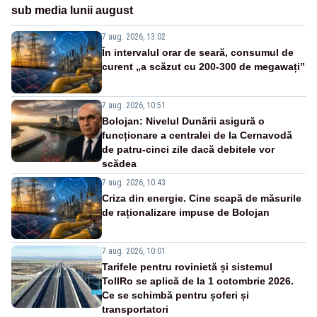
sub media lunii august
7 aug. 2026, 13:02
În intervalul orar de seară, consumul de
curent „a scăzut cu 200-300 de megawați”
7 aug. 2026, 10:51
Bolojan: Nivelul Dunării asigură o
funcționare a centralei de la Cernavodă
de patru-cinci zile dacă debitele vor
scădea
7 aug. 2026, 10:43
Criza din energie. Cine scapă de măsurile
de raționalizare impuse de Bolojan
7 aug. 2026, 10:01
Tarifele pentru rovinietă și sistemul
TollRo se aplică de la 1 octombrie 2026.
Ce se schimbă pentru șoferi și
transportatori