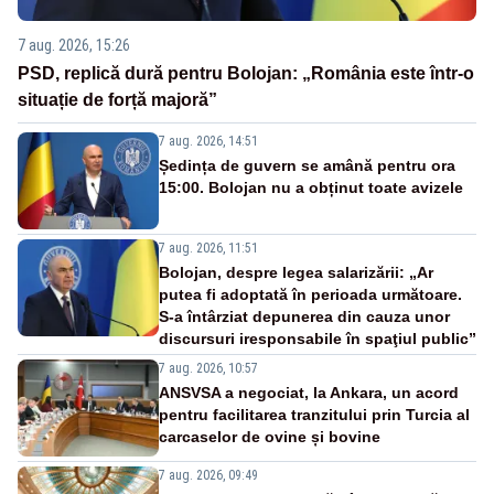
7 aug. 2026, 15:26
PSD, replică dură pentru Bolojan: „România este într-o
situație de forță majoră”
7 aug. 2026, 14:51
Ședința de guvern se amână pentru ora
15:00. Bolojan nu a obținut toate avizele
7 aug. 2026, 11:51
Bolojan, despre legea salarizării: „Ar
putea fi adoptată în perioada următoare.
S-a întârziat depunerea din cauza unor
discursuri iresponsabile în spaţiul public”
7 aug. 2026, 10:57
ANSVSA a negociat, la Ankara, un acord
pentru facilitarea tranzitului prin Turcia al
carcaselor de ovine și bovine
7 aug. 2026, 09:49