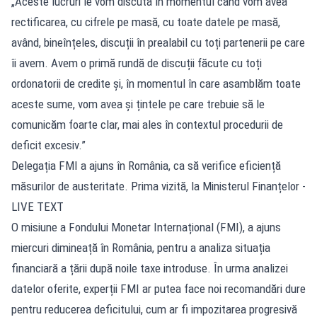
„Aceste lucruri le vom discuta în momentul când vom avea
rectificarea, cu cifrele pe masă, cu toate datele pe masă,
având, bineînțeles, discuții în prealabil cu toți partenerii pe care
îi avem. Avem o primă rundă de discuții făcute cu toți
ordonatorii de credite și, în momentul în care asamblăm toate
aceste sume, vom avea și țintele pe care trebuie să le
comunicăm foarte clar, mai ales în contextul procedurii de
deficit excesiv.”
Delegația FMI a ajuns în România, ca să verifice eficiență
măsurilor de austeritate. Prima vizită, la Ministerul Finanțelor -
LIVE TEXT
O misiune a Fondului Monetar Internațional (FMI), a ajuns
miercuri dimineață în România, pentru a analiza situația
financiară a țării după noile taxe introduse. În urma analizei
datelor oferite, experții FMI ar putea face noi recomandări dure
pentru reducerea deficitului, cum ar fi impozitarea progresivă