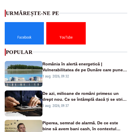
URMĂREȘTE-NE PE
Facebook
YouTube
POPULAR
România în alertă energetică |
Vulnerabilitatea de pe Dunăre care pune
în pericol Centrala Cernavodă era
1 aug. 2026, 09:32
cunoscută de pe vremea lui Ceaușescu
De azi, milioane de români primesc un
drept nou. Ce se întâmplă dacă ți se strică
un produs
1 aug. 2026, 09:37
Piperea, semnal de alarmă. De ce este
bine să avem bani cash, în contextul