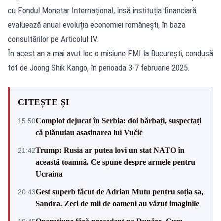
cu Fondul Monetar Internațional, însă instituția financiară
evaluează anual evoluția economiei românești, în baza
consultărilor pe Articolul IV.
În acest an a mai avut loc o misiune FMI la București, condusă
tot de Joong Shik Kango, în perioada 3-7 februarie 2025.
CITEȘTE ȘI
Complot dejucat în Serbia: doi bărbați, suspectați
15:50
că plănuiau asasinarea lui Vučić
Trump: Rusia ar putea lovi un stat NATO în
21:42
această toamnă. Ce spune despre armele pentru
Ucraina
Gest superb făcut de Adrian Mutu pentru soția sa,
20:43
Sandra. Zeci de mii de oameni au văzut imaginile