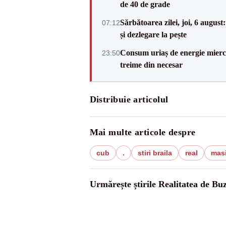
de 40 de grade
Sărbătoarea zilei, joi, 6 augus
07:12
și dezlegare la pește
Consum uriaș de energie miercu
23:50
treime din necesar
Distribuie articolul
Mai multe articole despre
cub
.
stiri braila
real
masi
Urmărește știrile Realitatea de Bu