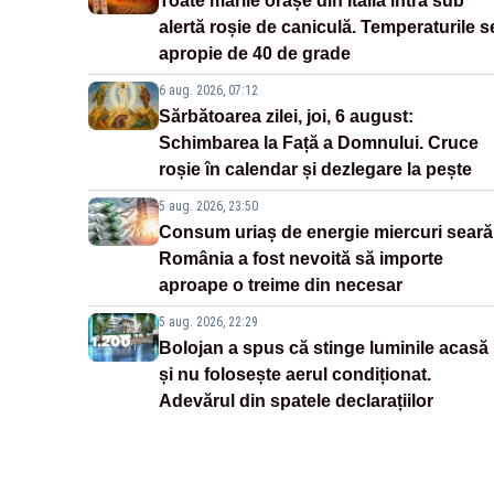
Toate marile orașe din Italia intră sub
alertă roșie de caniculă. Temperaturile s
apropie de 40 de grade
6 aug. 2026, 07:12
Sărbătoarea zilei, joi, 6 august:
Schimbarea la Față a Domnului. Cruce
roșie în calendar și dezlegare la pește
5 aug. 2026, 23:50
Consum uriaș de energie miercuri seară
România a fost nevoită să importe
aproape o treime din necesar
5 aug. 2026, 22:29
Bolojan a spus că stinge luminile acasă
și nu folosește aerul condiționat.
Adevărul din spatele declarațiilor