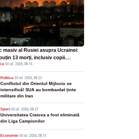
c masiv al Rusiei asupra Ucrainei:
puțin 13 morți, inclusiv copii.
ica
·
30 iul. 2026, 08:15
onia a ridicat avioanele de
ătoare
2
Politica
-
30 iul. 2026, 08:23
Conflictul din Orientul Mijlociu se
intensifică! SUA au bombardat ținte
militare din Iran
3
Sport
-
30 iul. 2026, 08:27
Universitatea Craiova a fost eliminată
din Liga Campionilor
Economie
-
30 iul. 2026, 08:31