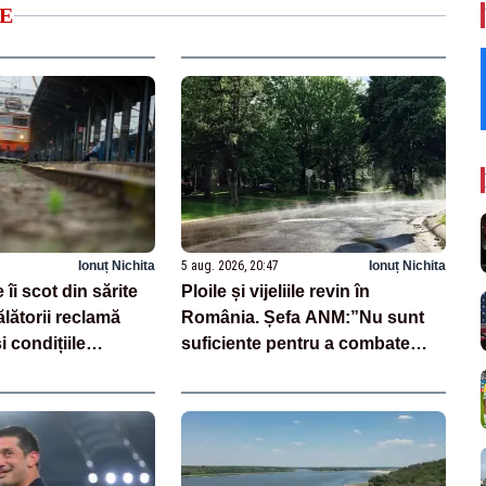
E
Ionuț Nichita
5 aug. 2026, 20:47
Ionuț Nichita
 îi scot din sărite
Ploile și vijeliile revin în
lătorii reclamă
România. Șefa ANM:”Nu sunt
 condițiile
suficiente pentru a combate
seceta și pentru a îmbunătăți
situația Dunării”