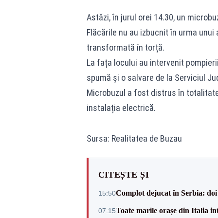
Astăzi, în jurul orei 14.30, un micro
Flăcările nu au izbucnit în urma unui
transformată în torță.
La fața locului au intervenit pompier
spumă și o salvare de la Serviciul 
Microbuzul a fost distrus în totalitate
instalația electrică.
Sursa: Realitatea de Buzau
CITEȘTE ȘI
Complot dejucat în Serbia: doi 
15:50
Toate marile orașe din Italia in
07:15