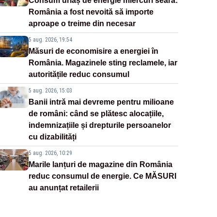
Consum uriaș de energie miercuri seară:
România a fost nevoită să importe
aproape o treime din necesar
5 aug. 2026, 19:54
Măsuri de economisire a energiei în
România. Magazinele sting reclamele, iar
autoritățile reduc consumul
5 aug. 2026, 15:03
Banii intră mai devreme pentru milioane
de români: când se plătesc alocațiile,
indemnizațiile și drepturile persoanelor
cu dizabilități
5 aug. 2026, 10:29
Marile lanțuri de magazine din România
reduc consumul de energie. Ce MĂSURI
au anunțat retailerii