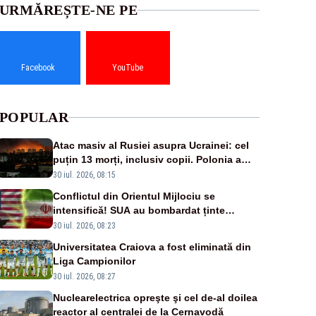
URMĂREȘTE-NE PE
Facebook
YouTube
POPULAR
Atac masiv al Rusiei asupra Ucrainei: cel
puțin 13 morți, inclusiv copii. Polonia a
ridicat avioanele de vânătoare
30 iul. 2026, 08:15
Conflictul din Orientul Mijlociu se
intensifică! SUA au bombardat ținte
militare din Iran
30 iul. 2026, 08:23
Universitatea Craiova a fost eliminată din
Liga Campionilor
30 iul. 2026, 08:27
Nuclearelectrica opreşte şi cel de-al doilea
reactor al centralei de la Cernavodă