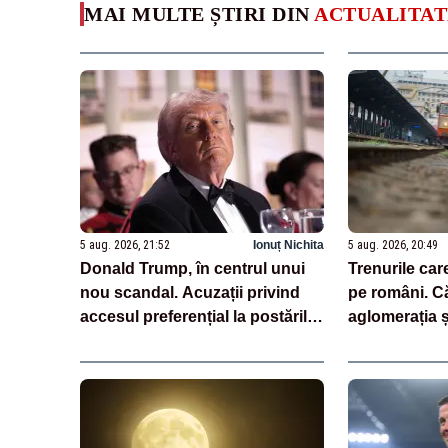
MAI MULTE ȘTIRI DIN
ACTUALITAT
5 aug. 2026, 21:52
Ionuț Nichita
5 aug. 2026, 20:49
Donald Trump, în centrul unui
Trenurile care
nou scandal. Acuzații privind
pe români. Că
accesul preferențial la postările
aglomerația și
sale
insuportabile