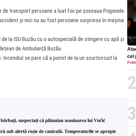
buz de transport persoane a luat foc pe șoseaua Pogonele.
 accident și nici nu au fost persoane surprinse în mașina
ii de la ISU Buzău cu o autospecială de stingere cu apă și
Județean de Ambulanță Buzău.
Ata
cel 
. Incendiul se pare că a pornit de la un scurtcircuit la
Polit
Pol
vân
bărbați, suspectați că plănuiau asasinarea lui Vučić
tră sub alertă roșie de caniculă. Temperaturile se apropie