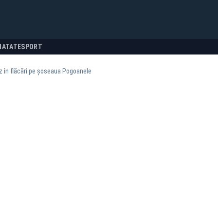
NATATE
SPORT
 în flăcări pe șoseaua Pogoanele