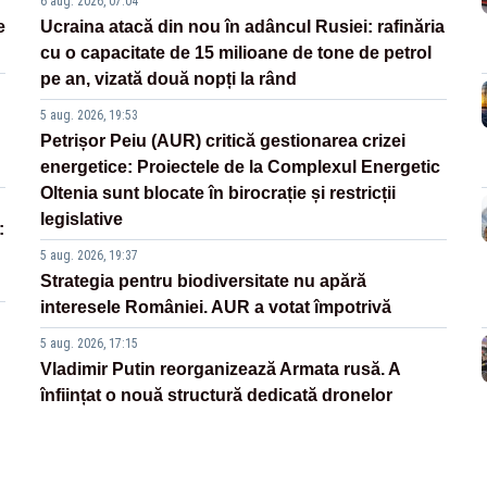
6 aug. 2026, 07:04
e
Ucraina atacă din nou în adâncul Rusiei: rafinăria
cu o capacitate de 15 milioane de tone de petrol
pe an, vizată două nopți la rând
5 aug. 2026, 19:53
Petrișor Peiu (AUR) critică gestionarea crizei
energetice: Proiectele de la Complexul Energetic
Oltenia sunt blocate în birocrație și restricții
legislative
:
5 aug. 2026, 19:37
Strategia pentru biodiversitate nu apără
interesele României. AUR a votat împotrivă
5 aug. 2026, 17:15
Vladimir Putin reorganizează Armata rusă. A
înființat o nouă structură dedicată dronelor