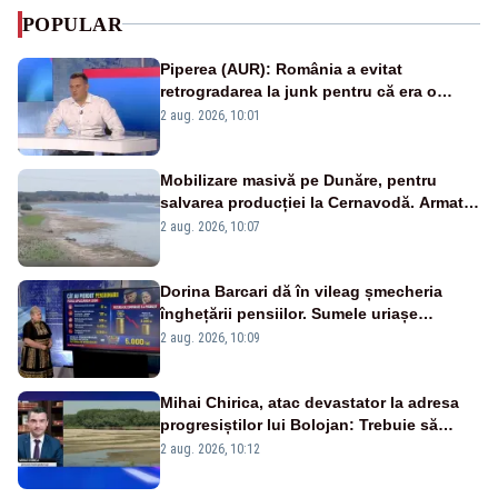
POPULAR
Piperea (AUR): România a evitat
retrogradarea la junk pentru că era o
catastrofă pentru bănci și fondurile de
2 aug. 2026, 10:01
pensii
Mobilizare masivă pe Dunăre, pentru
salvarea producției la Cernavodă. Armata
va detona o stâncă și va devia apa
2 aug. 2026, 10:07
fluviului - IMAGINI AERIENE
Dorina Barcari dă în vileag șmecheria
înghețării pensiilor. Sumele uriașe
pierdute de fiecare român
2 aug. 2026, 10:09
Mihai Chirica, atac devastator la adresa
progresiștilor lui Bolojan: Trebuie să
protejăm și natura, dar nu șținem omaneii
2 aug. 2026, 10:12
în stare permanentă de alertă