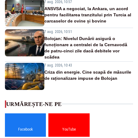
7 aug. 2026, 10:57
ANSVSA a negociat, la Ankara, un acord
pentru facilitarea tranzitului prin Turcia al
carcaselor de ovine și bovine
7 aug. 2026, 10:51
Bolojan: Nivelul Dunării asigură o
funcționare a centralei de la Cernavodă
de patru-cinci zile dacă debitele vor
scădea
7 aug. 2026, 10:43
Criza din energie. Cine scapă de măsurile
de raționalizare impuse de Bolojan
URMĂREȘTE-NE PE
Facebook
YouTube