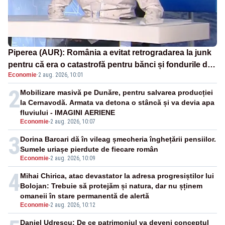
Piperea (AUR): România a evitat retrogradarea la junk
pentru că era o catastrofă pentru bănci și fondurile de
Economie
·
2 aug. 2026, 10:01
pensii
2
Mobilizare masivă pe Dunăre, pentru salvarea producției
la Cernavodă. Armata va detona o stâncă și va devia apa
fluviului - IMAGINI AERIENE
Economie
-
2 aug. 2026, 10:07
3
Dorina Barcari dă în vileag șmecheria înghețării pensiilor.
Sumele uriașe pierdute de fiecare român
Economie
-
2 aug. 2026, 10:09
4
Mihai Chirica, atac devastator la adresa progresiștilor lui
Bolojan: Trebuie să protejăm și natura, dar nu șținem
omaneii în stare permanentă de alertă
Economie
-
2 aug. 2026, 10:12
Daniel Udrescu: De ce patrimoniul va deveni conceptul