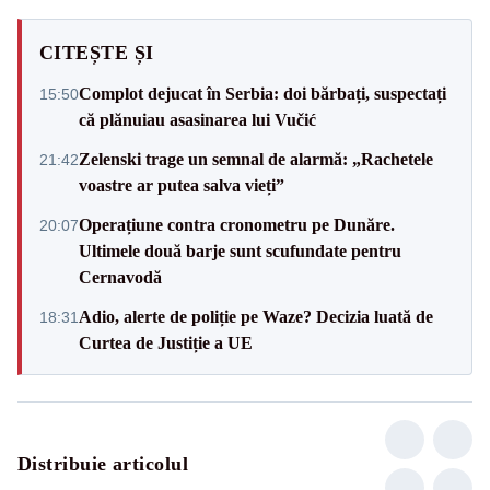
CITEȘTE ȘI
Complot dejucat în Serbia: doi bărbați, suspectați
15:50
că plănuiau asasinarea lui Vučić
Zelenski trage un semnal de alarmă: „Rachetele
21:42
voastre ar putea salva vieți”
Operațiune contra cronometru pe Dunăre.
20:07
Ultimele două barje sunt scufundate pentru
Cernavodă
Adio, alerte de poliție pe Waze? Decizia luată de
18:31
Curtea de Justiție a UE
Distribuie articolul