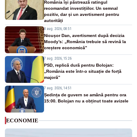
România își păstrează ratingul
recomandat investițiilor. Un semnal
pozitiv, dar și un avertisment pentru
autorități
8 aug. 2026, 08:51
Nicușor Dan, avertisment după decizia
Moody’s: „România trebuie să revină la
creștere economică”
7 aug. 2026, 15:26
PSD, replică dură pentru Bolojan:
„România este într-o situație de forță
majoră”
7 aug. 2026, 14:51
Ședința de guvern se amână pentru ora
15:00. Bolojan nu a obținut toate avizele
ECONOMIE