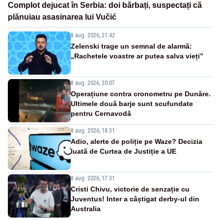
Complot dejucat în Serbia: doi bărbați, suspectați că
plănuiau asasinarea lui Vučić
8 aug. 2026, 21:42
Zelenski trage un semnal de alarmă:
„Rachetele voastre ar putea salva vieți”
8 aug. 2026, 20:07
Operațiune contra cronometru pe Dunăre.
Ultimele două barje sunt scufundate
pentru Cernavodă
8 aug. 2026, 18:31
Adio, alerte de poliție pe Waze? Decizia
luată de Curtea de Justiție a UE
8 aug. 2026, 17:31
Cristi Chivu, victorie de senzație cu
Juventus! Inter a câștigat derby-ul din
Australia