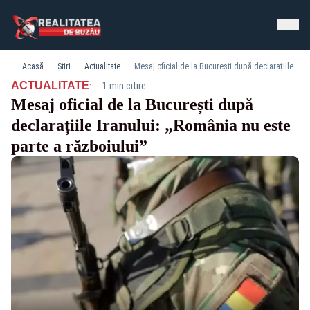
Acasă
Știri
Actualitate
Mesaj oficial de la București după declarațiile Iranului: „România nu este parte a războiului”
·
ACTUALITATE
1 min citire
Mesaj oficial de la București după
declarațiile Iranului: „România nu este
parte a războiului”