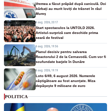
Vremea a făcut prăpăd după caniculă. Doi
bărbați au murit loviți de trăsnet în râul
Mureș
6 aug. 2026, 20:17
Start spectaculos la UNTOLD 2026.
Artistul-surpriză care deschide prima
seară de festival
6 aug. 2026, 19:56
Planul decisiv pentru salvarea
Reactorului 2 de la Cernavodă. Cum vor fi
scufundate barjele în Dunăre
6 aug. 2026, 19:19
Loto 6/49, 6 august 2026. Numerele
câștigătoare au fost anunțate. Miza
depășește 9 milioane de euro
POLITICA