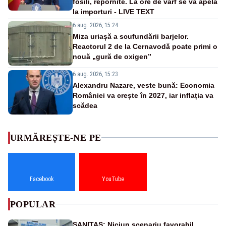
fosili, repornite. La ore de vârf se va apela
la importuri - LIVE TEXT
6 aug. 2026, 15:24
Miza uriașă a scufundării barjelor.
Reactorul 2 de la Cernavodă poate primi o
nouă „gură de oxigen”
6 aug. 2026, 15:23
Alexandru Nazare, veste bună: Economia
României va crește în 2027, iar inflația va
scădea
URMĂREȘTE-NE PE
Facebook
YouTube
POPULAR
SANITAS: Niciun scenariu favorabil