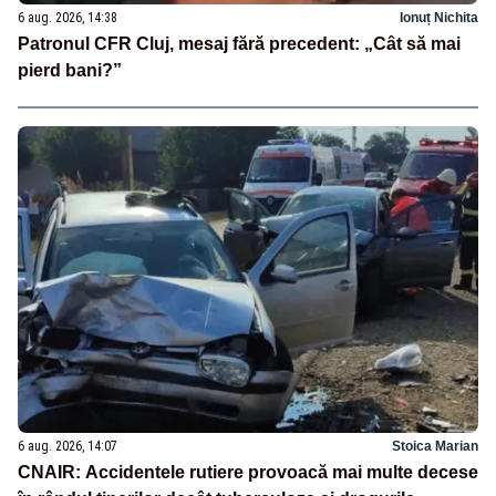
6 aug. 2026, 14:38
Ionuț Nichita
Patronul CFR Cluj, mesaj fără precedent: „Cât să mai
pierd bani?”
6 aug. 2026, 14:07
Stoica Marian
CNAIR: Accidentele rutiere provoacă mai multe decese