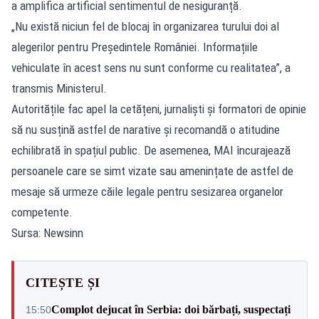
a amplifica artificial sentimentul de nesiguranță.
„Nu există niciun fel de blocaj în organizarea turului doi al
alegerilor pentru Președintele României. Informațiile
vehiculate în acest sens nu sunt conforme cu realitatea”, a
transmis Ministerul.
Autoritățile fac apel la cetățeni, jurnaliști și formatori de opinie
să nu susțină astfel de narative și recomandă o atitudine
echilibrată în spațiul public. De asemenea, MAI încurajează
persoanele care se simt vizate sau amenințate de astfel de
mesaje să urmeze căile legale pentru sesizarea organelor
competente.
Sursa: Newsinn
CITEȘTE ȘI
Complot dejucat în Serbia: doi bărbați, suspectați
15:50