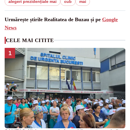
alegeri prezidențiale mai
cub
mai
Urmărește știrile Realitatea de Buzau și pe
Google
News
CELE MAI CITITE
1