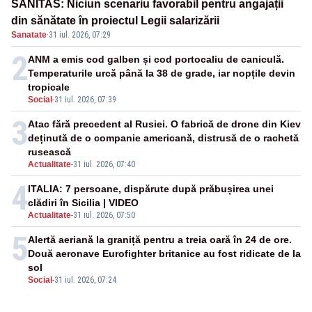
SANITAS: Niciun scenariu favorabil pentru angajații
din sănătate în proiectul Legii salarizării
Sanatate
·
31 iul. 2026, 07:29
2
ANM a emis cod galben și cod portocaliu de caniculă.
Temperaturile urcă până la 38 de grade, iar nopțile devin
tropicale
Social
-
31 iul. 2026, 07:39
3
Atac fără precedent al Rusiei. O fabrică de drone din Kiev
deținută de o companie americană, distrusă de o rachetă
rusească
Actualitate
-
31 iul. 2026, 07:40
4
ITALIA: 7 persoane, dispărute după prăbușirea unei
clădiri în Sicilia | VIDEO
Actualitate
-
31 iul. 2026, 07:50
5
Alertă aeriană la graniță pentru a treia oară în 24 de ore.
Două aeronave Eurofighter britanice au fost ridicate de la
sol
Social
-
31 iul. 2026, 07:24