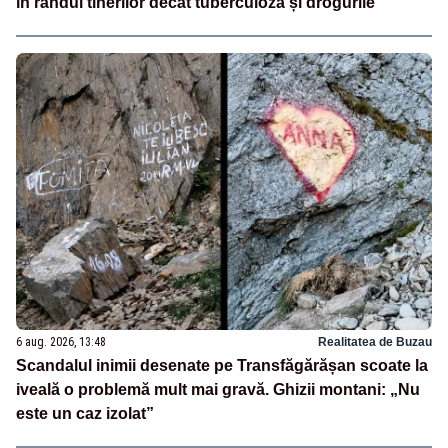
în rândul tinerilor decât tuberculoza și drogurile
6 aug. 2026, 13:48
Realitatea de Buzau
Scandalul inimii desenate pe Transfăgărășan scoate la
iveală o problemă mult mai gravă. Ghizii montani: „Nu
este un caz izolat”