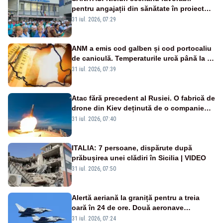
pentru angajații din sănătate în proiectul
Legii salarizării
31 iul. 2026, 07:29
ANM a emis cod galben și cod portocaliu
de caniculă. Temperaturile urcă până la 38
de grade, iar nopțile devin tropicale
31 iul. 2026, 07:39
Atac fără precedent al Rusiei. O fabrică de
drone din Kiev deținută de o companie
americană, distrusă de o rachetă
31 iul. 2026, 07:40
rusească
ITALIA: 7 persoane, dispărute după
prăbușirea unei clădiri în Sicilia | VIDEO
31 iul. 2026, 07:50
Alertă aeriană la graniță pentru a treia
oară în 24 de ore. Două aeronave
Eurofighter britanice au fost ridicate de la
31 iul. 2026, 07:24