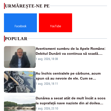
URMĂREȘTE-NE PE
Facebook
YouTube
POPULAR
Avertisment sumbru de la Apele Române:
Debitul Dunării va continua să scadă.
Cernavodă s-ar putea închide în 4 zile
1 aug. 2026, 18:08
Au închis centralele pe cărbune, acum
spun că au nevoie de ele. Cum se
pasează vina în plină criză energetică
1 aug. 2026, 18:11
Dunărea a secat atât de mult încât a scos
la suprafață nave naziste din al doilea
război mondial
1 aug. 2026, 23:10