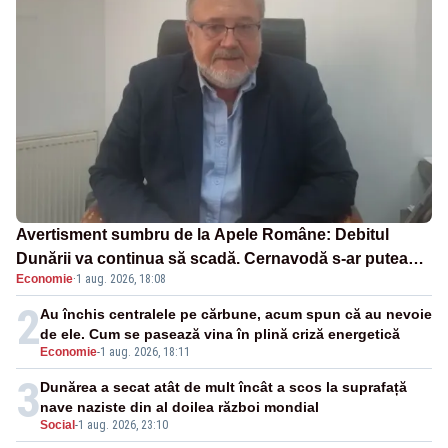
Avertisment sumbru de la Apele Române: Debitul
Dunării va continua să scadă. Cernavodă s-ar putea
Economie
·
1 aug. 2026, 18:08
închide în 4 zile
2
Au închis centralele pe cărbune, acum spun că au nevoie
de ele. Cum se pasează vina în plină criză energetică
Economie
-
1 aug. 2026, 18:11
3
Dunărea a secat atât de mult încât a scos la suprafață
nave naziste din al doilea război mondial
Social
-
1 aug. 2026, 23:10