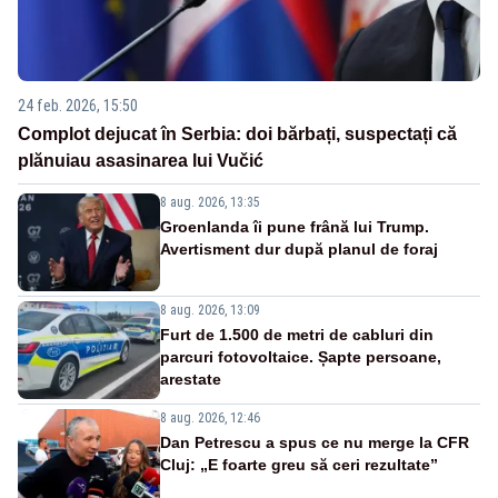
24 feb. 2026, 15:50
Complot dejucat în Serbia: doi bărbați, suspectați că
plănuiau asasinarea lui Vučić
8 aug. 2026, 13:35
Groenlanda îi pune frână lui Trump.
Avertisment dur după planul de foraj
8 aug. 2026, 13:09
Furt de 1.500 de metri de cabluri din
parcuri fotovoltaice. Șapte persoane,
arestate
8 aug. 2026, 12:46
Dan Petrescu a spus ce nu merge la CFR
Cluj: „E foarte greu să ceri rezultate”