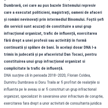
Dumbravă, cei care au pus bazele Sistemului represiv
care a executat politicieni, magistrați, oameni de afaceri
și români nevinovați prin intermediul Binomului. Foștii șefi
din servicii sunt acuzați de constituire a unui grup
infracțional organizat, trafic de influență, exercitarea
fără drept a unei profesii sau activități în formă
continuată și spălare de bani. În același dosar DNA l-a
trimis în judecată și pe afaceristul Dan Tocaci, pentru
constituirea unui grup infracțional organizat si
complicitate la trafic de influență.
DNA susține că în perioada 2018–2020, Florian Coldea,
Dumitru Dumbrava si Doru Traila ar fi profitat de realațiile si
influenta pe le aveau si ar fi constituit un grup infractional
organizat, specializat în savarsirea unor infractiuni de coruptie,
exercitarea fara drept a unor activitati de consultanta juridica