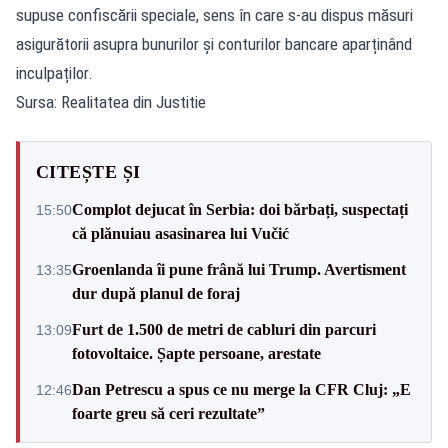
supuse confiscării speciale, sens în care s-au dispus măsuri
asigurătorii asupra bunurilor și conturilor bancare aparținând
inculpaților.
Sursa: Realitatea din Justitie
CITEȘTE ȘI
Complot dejucat în Serbia: doi bărbați, suspectați
15:50
că plănuiau asasinarea lui Vučić
Groenlanda îi pune frână lui Trump. Avertisment
13:35
dur după planul de foraj
Furt de 1.500 de metri de cabluri din parcuri
13:09
fotovoltaice. Șapte persoane, arestate
Dan Petrescu a spus ce nu merge la CFR Cluj: „E
12:46
foarte greu să ceri rezultate”