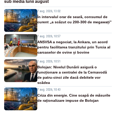
sub media lunii august
7 aug. 2026, 13:02
În intervalul orar de seară, consumul de
curent „a scăzut cu 200-300 de megawați”
7 aug. 2026, 10:57
ANSVSA a negociat, la Ankara, un acord
pentru facilitarea tranzitului prin Turcia al
carcaselor de ovine și bovine
7 aug. 2026, 10:51
Bolojan: Nivelul Dunării asigură o
funcționare a centralei de la Cernavodă
de patru-cinci zile dacă debitele vor
scădea
7 aug. 2026, 10:43
Criza din energie. Cine scapă de măsurile
de raționalizare impuse de Bolojan