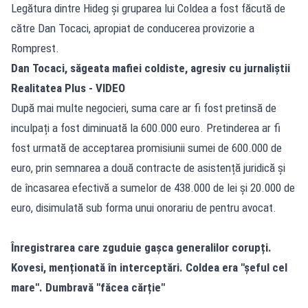
Legătura dintre Hideg și gruparea lui Coldea a fost făcută de
către Dan Tocaci, apropiat de conducerea provizorie a
Romprest.
Dan Tocaci, săgeata mafiei coldiste, agresiv cu jurnaliștii
Realitatea Plus - VIDEO
După mai multe negocieri, suma care ar fi fost pretinsă de
inculpați a fost diminuată la 600.000 euro. Pretinderea ar fi
fost urmată de acceptarea promisiunii sumei de 600.000 de
euro, prin semnarea a două contracte de asistență juridică și
de încasarea efectivă a sumelor de 438.000 de lei și 20.000 de
euro, disimulată sub forma unui onorariu de pentru avocat.
Înregistrarea care zguduie gașca generalilor corupți.
Kovesi, menționată în interceptări. Coldea era "șeful cel
mare". Dumbravă "făcea cărție"