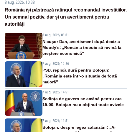
8 aug. 2026, 10:38
România își păstrează ratingul recomandat investițiilor.
Un semnal pozitiv, dar și un avertisment pentru
autorități
8 aug. 2026, 08:51
Nicușor Dan, avertisment după decizia
Moody’s: „România trebuie să revină la
creștere economică”
7 aug. 2026, 15:26
PSD, replică dură pentru Bolojan:
„România este într-o situație de forță
majoră”
7 aug. 2026, 14:51
Ședința de guvern se amână pentru ora
15:00. Bolojan nu a obținut toate avizele
7 aug. 2026, 11:51
Bolojan, despre legea salarizării: „Ar