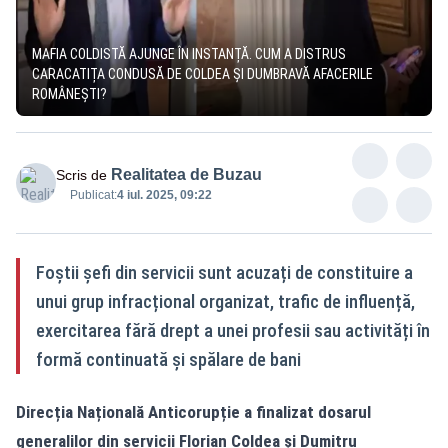
MAFIA COLDISTĂ AJUNGE ÎN INSTANȚĂ. CUM A DISTRUS
CARACATIȚA CONDUSĂ DE COLDEA ȘI DUMBRAVĂ AFACERILE
ROMÂNEȘTI?
Realitatea de Buzau
Scris de
Publicat:
4 iul. 2025, 09:22
Foștii șefi din servicii sunt acuzați de constituire a
unui grup infracțional organizat, trafic de influență,
exercitarea fără drept a unei profesii sau activități în
formă continuată și spălare de bani
Direcția Națională Anticorupție a finalizat dosarul
generalilor din servicii Florian Coldea și Dumitru