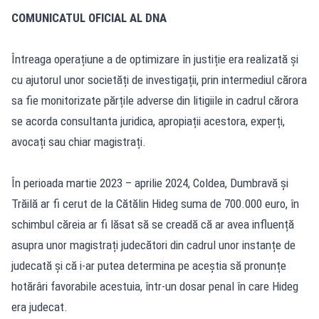
COMUNICATUL OFICIAL AL DNA
Întreaga operațiune a de optimizare în justiție era realizată și
cu ajutorul unor societăți de investigații, prin intermediul cărora
sa fie monitorizate părțile adverse din litigiile in cadrul cărora
se acorda consultanta juridica, apropiații acestora, experți,
avocați sau chiar magistrați.
În perioada martie 2023 – aprilie 2024, Coldea, Dumbravă și
Trăilă ar fi cerut de la Cătălin Hideg suma de 700.000 euro, în
schimbul căreia ar fi lăsat să se creadă că ar avea influență
asupra unor magistrați judecători din cadrul unor instanțe de
judecată și că i-ar putea determina pe aceștia să pronunțe
hotărâri favorabile acestuia, într-un dosar penal în care Hideg
era judecat.