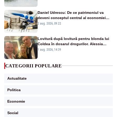
Daniel Udrescu: De ce patrimoniul va
deveni conceptul central al economiei
viitoare?
2 aug. 2026, 09:22
Lovitură după lovitură pentru blonda lui
Coldea în dosarul drogurilor. Alessia
Păcuraru explică decizia magistraților
1 aug. 2026, 14:39
CATEGORII POPULARE
Actualitate
Politica
Economie
Social