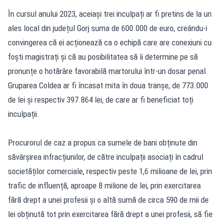
În cursul anului 2023, aceiași trei inculpați ar fi pretins de la un
ales local din județul Gorj suma de 600.000 de euro, creându-i
convingerea că ei acționează ca o echipă care are conexiuni cu
foști magistrați și că au posibilitatea să îi determine pe să
pronunțe o hotărâre favorabilă martorului într-un dosar penal.
Gruparea Coldea ar fi încasat mita în doua tranșe, de 773.000
de lei și respectiv 397.864 lei, de care ar fi beneficiat toți
inculpații.
Procurorul de caz a propus ca sumele de bani obținute din
săvârșirea infracțiunilor, de către inculpații asociați în cadrul
societăților comerciale, respectiv peste 1,6 milioane de lei, prin
trafic de influență, aproape 8 milione de lei, prin exercitarea
fără drept a unei profesii și o altă sumă de circa 590 de mii de
lei obținută tot prin exercitarea fără drept a unei profesii, să fie