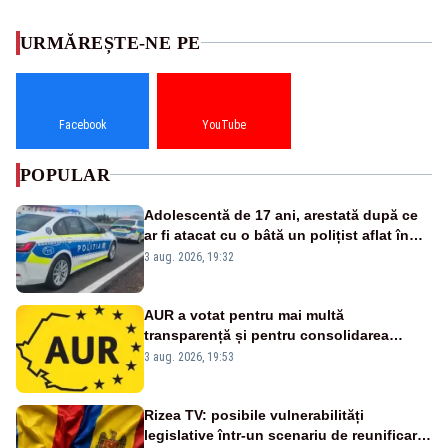
URMĂREȘTE-NE PE
Facebook
YouTube
POPULAR
Adolescentă de 17 ani, arestată după ce
ar fi atacat cu o bâtă un polițist aflat în
misiune
3 aug. 2026, 19:32
AUR a votat pentru mai multă
transparență și pentru consolidarea
standardelor de integritate în funcțiile
3 aug. 2026, 19:53
publice
Rizea TV: posibile vulnerabilități
legislative într-un scenariu de reunificare