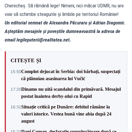
Cherecheș. Să rămână lege! Nimeni, nici măcar UDMR, nu are
voie să schimbe steagurile și limbile pe teritoriul României!
Un editorial semnat de Alexandra Păcuraru și Adrian Dragomir.
Așteptăm mesajele și poveștile dumneavoastră la adresa de
email
legileputerii@realitatea.net
.
CITEȘTE ȘI
Complot dejucat în Serbia: doi bărbați, suspectați
15:50
că plănuiau asasinarea lui Vučić
Dinamo nu uită scandalul din primăvară. Mesajul
17:20
postat înaintea derby-ului cu Rapid
Situație critică pe Dunăre: debitul rămâne la
16:31
valori istorice. Vestea bună vine abia după 24
august
Dani Coman, declarație surprinzătoare după ce
15:22