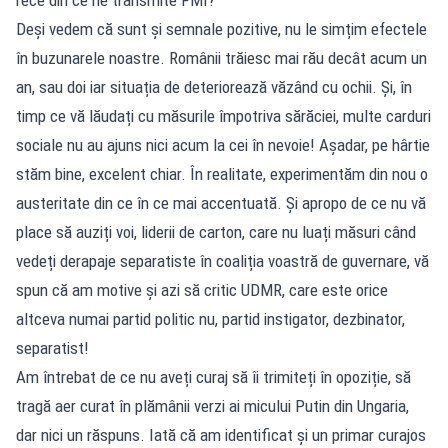
Deși vedem că sunt și semnale pozitive, nu le simțim efectele
în buzunarele noastre. Românii trăiesc mai rău decât acum un
an, sau doi iar situația de deteriorează văzând cu ochii. Și, în
timp ce vă lăudați cu măsurile împotriva sărăciei, multe carduri
sociale nu au ajuns nici acum la cei în nevoie! Așadar, pe hârtie
stăm bine, excelent chiar. În realitate, experimentăm din nou o
austeritate din ce în ce mai accentuată. Și apropo de ce nu vă
place să auziți voi, liderii de carton, care nu luați măsuri când
vedeți derapaje separatiste în coaliția voastră de guvernare, vă
spun că am motive și azi să critic UDMR, care este orice
altceva numai partid politic nu, partid instigator, dezbinator,
separatist!
Am întrebat de ce nu aveți curaj să îi trimiteți în opoziție, să
tragă aer curat în plămânii verzi ai micului Putin din Ungaria,
dar nici un răspuns. Iată că am identificat și un primar curajos