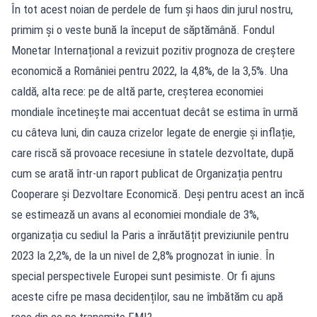
În tot acest noian de perdele de fum și haos din jurul nostru,
primim și o veste bună la început de săptămână. Fondul
Monetar Internațional a revizuit pozitiv prognoza de creștere
economică a României pentru 2022, la 4,8%, de la 3,5%. Una
caldă, alta rece: pe de altă parte, creșterea economiei
mondiale încetinește mai accentuat decât se estima în urmă
cu câteva luni, din cauza crizelor legate de energie și inflație,
care riscă să provoace recesiune în statele dezvoltate, după
cum se arată într-un raport publicat de Organizația pentru
Cooperare și Dezvoltare Economică. Deși pentru acest an încă
se estimează un avans al economiei mondiale de 3%,
organizația cu sediul la Paris a înrăutățit previziunile pentru
2023 la 2,2%, de la un nivel de 2,8% prognozat în iunie. În
special perspectivele Europei sunt pesimiste. Or fi ajuns
aceste cifre pe masa decidenților, sau ne îmbătăm cu apă
rece din ce ne transmite FMI?