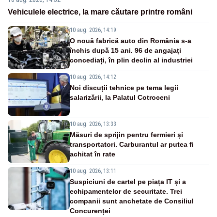
Vehiculele electrice, la mare căutare printre români
10 aug. 2026, 14:19
O nouă fabrică auto din România s-a
închis după 15 ani. 96 de angajați
concediați, în plin declin al industriei
10 aug. 2026, 14:12
Noi discuții tehnice pe tema legii
salarizării, la Palatul Cotroceni
10 aug. 2026, 13:33
Măsuri de sprijin pentru fermieri și
transportatori. Carburantul ar putea fi
achitat în rate
10 aug. 2026, 13:11
Suspiciuni de cartel pe piața IT și a
echipamentelor de securitate. Trei
companii sunt anchetate de Consiliul
Concurenței