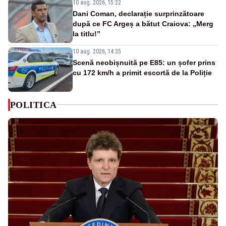
10 aug. 2026, 15:22
Dani Coman, declarație surprinzătoare
după ce FC Argeș a bătut Craiova: „Merg
la titlu!”
10 aug. 2026, 14:35
Scenă neobișnuită pe E85: un șofer prins
cu 172 km/h a primit escortă de la Poliție
POLITICA