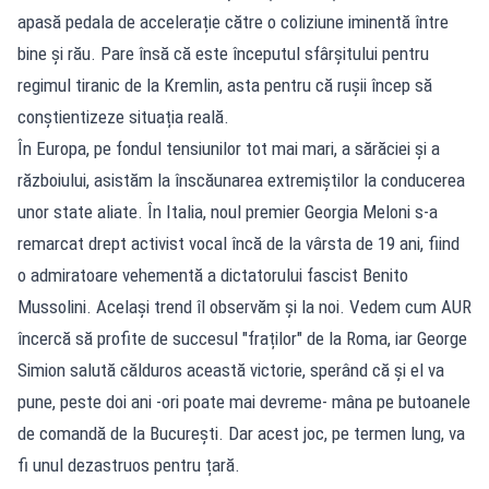
apasă pedala de accelerație către o coliziune iminentă între
bine și rău. Pare însă că este începutul sfârșitului pentru
regimul tiranic de la Kremlin, asta pentru că rușii încep să
conștientizeze situația reală.
În Europa, pe fondul tensiunilor tot mai mari, a sărăciei și a
războiului, asistăm la înscăunarea extremiștilor la conducerea
unor state aliate. În Italia, noul premier Georgia Meloni s-a
remarcat drept activist vocal încă de la vârsta de 19 ani, fiind
o admiratoare vehementă a dictatorului fascist Benito
Mussolini. Același trend îl observăm și la noi. Vedem cum AUR
încercă să profite de succesul "fraților" de la Roma, iar George
Simion salută călduros această victorie, sperând că și el va
pune, peste doi ani -ori poate mai devreme- mâna pe butoanele
de comandă de la București. Dar acest joc, pe termen lung, va
fi unul dezastruos pentru țară.