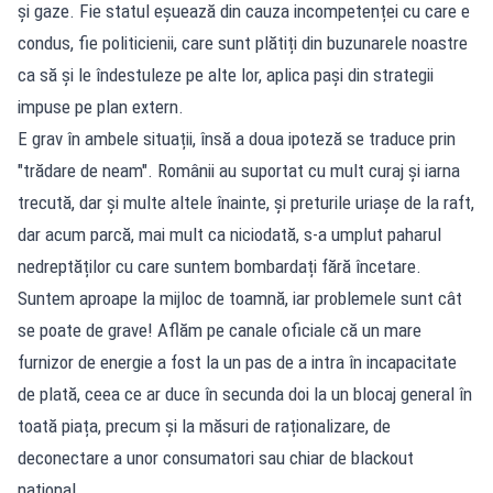
și gaze. Fie statul eșuează din cauza incompetenței cu care e
condus, fie politicienii, care sunt plătiți din buzunarele noastre
ca să și le îndestuleze pe alte lor, aplica pași din strategii
impuse pe plan extern.
E grav în ambele situații, însă a doua ipoteză se traduce prin
"trădare de neam". Românii au suportat cu mult curaj și iarna
trecută, dar și multe altele înainte, și preturile uriașe de la raft,
dar acum parcă, mai mult ca niciodată, s-a umplut paharul
nedreptăților cu care suntem bombardați fără încetare.
Suntem aproape la mijloc de toamnă, iar problemele sunt cât
se poate de grave! Aflăm pe canale oficiale că un mare
furnizor de energie a fost la un pas de a intra în incapacitate
de plată, ceea ce ar duce în secunda doi la un blocaj general în
toată piața, precum și la măsuri de raționalizare, de
deconectare a unor consumatori sau chiar de blackout
național.