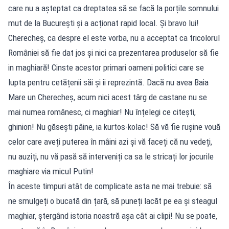
care nu a așteptat ca dreptatea să se facă la porțile somnului
mut de la București și a acționat rapid local. Și bravo lui!
Cherecheș, ca despre el este vorba, nu a acceptat ca tricolorul
României să fie dat jos și nici ca prezentarea produselor să fie
in maghiară! Cinste acestor primari oameni politici care se
lupta pentru cetățenii săi și ii reprezintă. Dacă nu avea Baia
Mare un Cherecheș, acum nici acest târg de castane nu se
mai numea românesc, ci maghiar! Nu înțelegi ce citești,
ghinion! Nu găsești pâine, ia kurtos-kolac! Să vă fie rușine vouă
celor care aveți puterea în mâini azi și vă faceți că nu vedeți,
nu auziți, nu vă pasă să interveniți ca sa le stricați lor jocurile
maghiare via micul Putin!
În aceste timpuri atât de complicate asta ne mai trebuie: să
ne smulgeți o bucată din țară, să puneți lacăt pe ea și steagul
maghiar, ștergând istoria noastră așa cât ai clipi! Nu se poate,