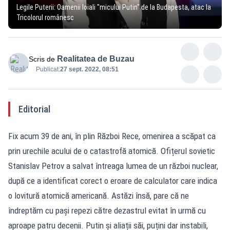
Legile Puterii: Oamenii loiali "micului Putin" de la Budapesta, atac la
Tricolorul românesc
Realitatea de Buzau
Scris de
Publicat:
27 sept. 2022, 08:51
Editorial
Fix acum 39 de ani, în plin Război Rece, omenirea a scăpat ca
prin urechile acului de o catastrofă atomică. Ofițerul sovietic
Stanislav Petrov a salvat întreaga lumea de un război nuclear,
după ce a identificat corect o eroare de calculator care indica
o lovitură atomică americană. Astăzi însă, pare că ne
îndreptăm cu pași repezi către dezastrul evitat în urmă cu
aproape patru decenii. Putin și aliații săi, puțini dar instabili,