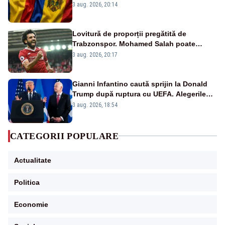
România–Republica Moldova
3 aug. 2026, 20:14
Lovitură de proporții pregătită de
Trabzonspor. Mohamed Salah poate
schimba viitorul lui Denis Drăguș la FCSB
3 aug. 2026, 20:17
Gianni Infantino caută sprijin la Donald
Trump după ruptura cu UEFA. Alegerile
FIFA din 2027 se anunță incendiare
3 aug. 2026, 18:54
CATEGORII POPULARE
Actualitate
Politica
Economie