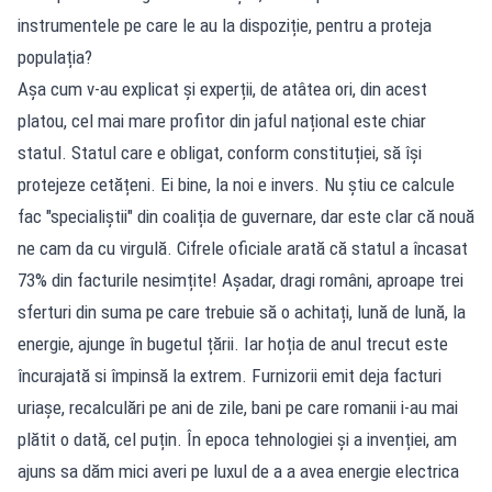
instrumentele pe care le au la dispoziție, pentru a proteja
populația?
Așa cum v-au explicat și experții, de atâtea ori, din acest
platou, cel mai mare profitor din jaful național este chiar
statul. Statul care e obligat, conform constituției, să își
protejeze cetățeni. Ei bine, la noi e invers. Nu știu ce calcule
fac "specialiștii" din coaliția de guvernare, dar este clar că nouă
ne cam da cu virgulă. Cifrele oficiale arată că statul a încasat
73% din facturile nesimțite! Așadar, dragi români, aproape trei
sferturi din suma pe care trebuie să o achitați, lună de lună, la
energie, ajunge în bugetul țării. Iar hoția de anul trecut este
încurajată si împinsă la extrem. Furnizorii emit deja facturi
uriașe, recalculări pe ani de zile, bani pe care romanii i-au mai
plătit o dată, cel puțin. În epoca tehnologiei și a invenției, am
ajuns sa dăm mici averi pe luxul de a a avea energie electrica