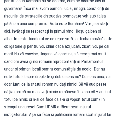
pentru că în România nu se doarme, cum se doarme aici la
guvernare! Încă mai avem oameni lucizi, integri, conștienți de
riscurile, de strategiile distructive promovate voit sub falsa
pălărie a unui compromis. Asta este România! Vreți sa stați
aici, învățați sa respectați în primul rând. Roșu galben și
albastru este tricolorul ce ne reprezintă, iar limba română este
obligatorie și pentru voi, chiar dacă azi jucați, ziceți voi, pe cai
mari! Nu vă convine, Ungaria vă aparține, să cereți mai mult
când om avea și noi românii reprezentanți în Parlamentul
ungar și primari locali pentru comunitățile de acolo. Dar nu
este totul despre dreptate și dublu sens nu? Cu sens unic, voi
doar luați de la statul roman nu dați nimic! Să vă aud peste
câțiva ani că nu mai aveți nimic românesc în zona că v-au luat
totul pe nimic și n-ai ce face ca s-a și vopsit totul cum? In
steagul unguresc! Cum UDMR a făcut scut in jurul
instigatorului. Așa sa facă si politicienii romani scut in jurul lui