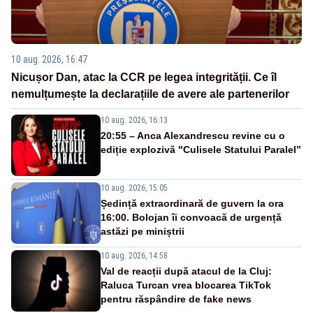
10 aug. 2026, 16:47
Nicușor Dan, atac la CCR pe legea integrității. Ce îl
nemulțumește la declarațiile de avere ale partenerilor
10 aug. 2026, 16:13
20:55 – Anca Alexandrescu revine cu o
ediție explozivă "Culisele Statului Paralel”
10 aug. 2026, 15:05
Ședință extraordinară de guvern la ora
16:00. Bolojan îi convoacă de urgență
astăzi pe miniștrii
10 aug. 2026, 14:58
Val de reacții după atacul de la Cluj:
Raluca Turcan vrea blocarea TikTok
pentru răspândire de fake news