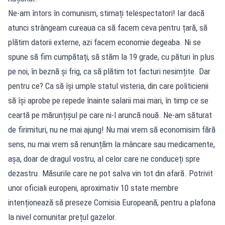
Ne-am întors în comunism, stimați telespectatori! Iar dacă
atunci strângeam cureaua ca să facem ceva pentru țară, să
plătim datorii externe, azi facem economie degeaba. Ni se
spune să fim cumpătați, să stăm la 19 grade, cu pături în plus
pe noi, în beznă și frig, ca să plătim tot facturi nesimțite. Dar
pentru ce? Ca să își umple statul visteria, din care politicienii
să își aprobe pe repede înainte salarii mai mari, în timp ce se
ceartă pe mărunțișul pe care ni-l aruncă nouă. Ne-am săturat
de firimituri, nu ne mai ajung! Nu mai vrem să economisim fără
sens, nu mai vrem să renunțăm la mâncare sau medicamente,
așa, doar de dragul vostru, al celor care ne conduceți spre
dezastru. Măsurile care ne pot salva vin tot din afară. Potrivit
unor oficiali europeni, aproximativ 10 state membre
intenționează să preseze Comisia Europeană, pentru a plafona
la nivel comunitar prețul gazelor.