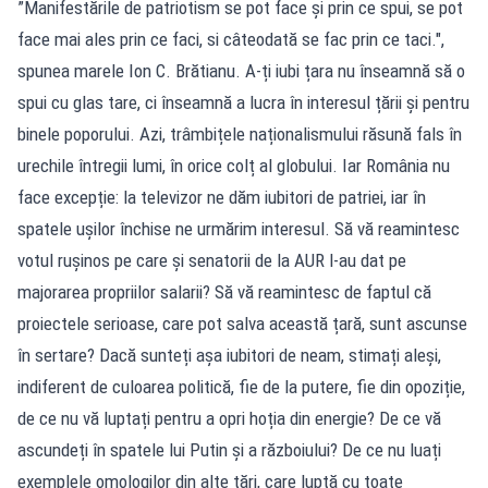
”​Manifestările de patriotism se pot face și prin ce spui, se pot
face mai ales prin ce faci, si câteodată se fac prin ce taci.",
spunea marele Ion C. Brătianu. A-ți iubi țara nu înseamnă să o
spui cu glas tare, ci înseamnă a lucra în interesul țării și pentru
binele poporului. Azi, trâmbițele naționalismului răsună fals în
urechile întregii lumi, în orice colț al globului. Iar România nu
face excepție: la televizor ne dăm iubitori de patriei, iar în
spatele ușilor închise ne urmărim interesul. Să vă reamintesc
votul rușinos pe care și senatorii de la AUR l-au dat pe
majorarea propriilor salarii? Să vă reamintesc de faptul că
proiectele serioase, care pot salva această țară, sunt ascunse
în sertare? Dacă sunteți așa iubitori de neam, stimați aleși,
indiferent de culoarea politică, fie de la putere, fie din opoziție,
de ce nu vă luptați pentru a opri hoția din energie? De ce vă
ascundeți în spatele lui Putin și a războiului? De ce nu luați
exemplele omologilor din alte țări, care luptă cu toate