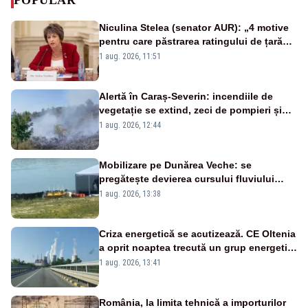
Niculina Stelea (senator AUR): „4 motive
pentru care păstrarea ratingului de țară
nu este o reușită pentru Guvernul
1 aug. 2026, 11:51
Bolojan”
Alertă în Caraș-Severin: incendiile de
vegetație se extind, zeci de pompieri și
silvicultori se luptă cu flăcările - VIDEO
1 aug. 2026, 12:44
Mobilizare pe Dunărea Veche: se
pregătește devierea cursului fluviului
către Cernavodă – VIDEO
1 aug. 2026, 13:38
Criza energetică se acutizează. CE Oltenia
a oprit noaptea trecută un grup energetic
de la Rovinari
1 aug. 2026, 13:41
România, la limita tehnică a importurilor