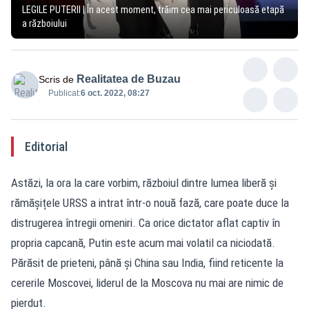
LEGILE PUTERII | În acest moment, trăim cea mai periculoasă etapă
a războiului
Realitatea de Buzau
Scris de
Publicat:
6 oct. 2022, 08:27
Editorial
Astăzi, la ora la care vorbim, războiul dintre lumea liberă și
rămășițele URSS a intrat într-o nouă fază, care poate duce la
distrugerea întregii omeniri. Ca orice dictator aflat captiv în
propria capcană, Putin este acum mai volatil ca niciodată.
Părăsit de prieteni, până și China sau India, fiind reticente la
cererile Moscovei, liderul de la Moscova nu mai are nimic de
pierdut.