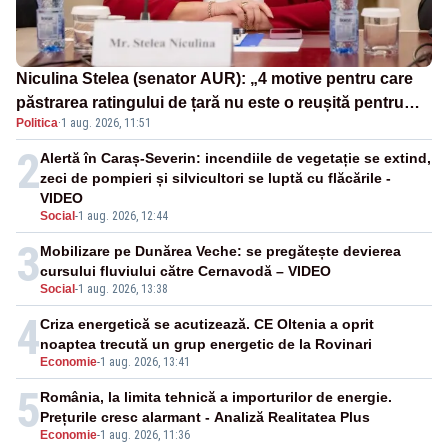
Niculina Stelea (senator AUR): „4 motive pentru care
păstrarea ratingului de țară nu este o reușită pentru
Politica
·
1 aug. 2026, 11:51
Guvernul Bolojan”
2
Alertă în Caraș-Severin: incendiile de vegetație se extind,
zeci de pompieri și silvicultori se luptă cu flăcările -
VIDEO
Social
-
1 aug. 2026, 12:44
3
Mobilizare pe Dunărea Veche: se pregătește devierea
cursului fluviului către Cernavodă – VIDEO
Social
-
1 aug. 2026, 13:38
4
Criza energetică se acutizează. CE Oltenia a oprit
noaptea trecută un grup energetic de la Rovinari
Economie
-
1 aug. 2026, 13:41
5
România, la limita tehnică a importurilor de energie.
Prețurile cresc alarmant - Analiză Realitatea Plus
Economie
-
1 aug. 2026, 11:36