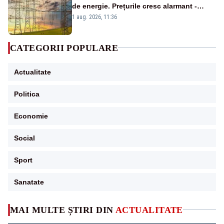
de energie. Prețurile cresc alarmant -
Analiză Realitatea Plus
1 aug. 2026, 11:36
CATEGORII POPULARE
Actualitate
Politica
Economie
Social
Sport
Sanatate
MAI MULTE ȘTIRI DIN
ACTUALITATE