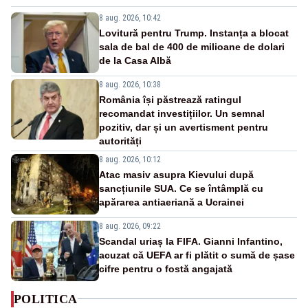
8 aug. 2026, 10:42
Lovitură pentru Trump. Instanța a blocat
sala de bal de 400 de milioane de dolari
de la Casa Albă
8 aug. 2026, 10:38
România își păstrează ratingul
recomandat investițiilor. Un semnal
pozitiv, dar și un avertisment pentru
autorități
8 aug. 2026, 10:12
Atac masiv asupra Kievului după
sancțiunile SUA. Ce se întâmplă cu
apărarea antiaeriană a Ucrainei
8 aug. 2026, 09:22
Scandal uriaș la FIFA. Gianni Infantino,
acuzat că UEFA ar fi plătit o sumă de șase
cifre pentru o fostă angajată
POLITICA