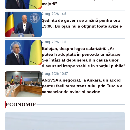
majoră”
7 aug. 2026, 14:51
Ședința de guvern se amână pentru ora
15:00. Bolojan nu a obținut toate avizele
7 aug. 2026, 11:51
Bolojan, despre legea salarizării: „Ar
putea fi adoptată în perioada următoare.
S-a întârziat depunerea din cauza unor
discursuri iresponsabile în spaţiul public”
7 aug. 2026, 10:57
ANSVSA a negociat, la Ankara, un acord
pentru facilitarea tranzitului prin Turcia al
carcaselor de ovine și bovine
ECONOMIE