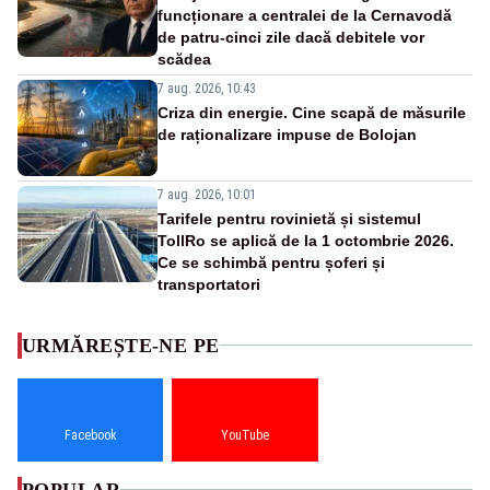
funcționare a centralei de la Cernavodă
de patru-cinci zile dacă debitele vor
scădea
7 aug. 2026, 10:43
Criza din energie. Cine scapă de măsurile
de raționalizare impuse de Bolojan
7 aug. 2026, 10:01
Tarifele pentru rovinietă și sistemul
TollRo se aplică de la 1 octombrie 2026.
Ce se schimbă pentru șoferi și
transportatori
URMĂREȘTE-NE PE
Facebook
YouTube
POPULAR