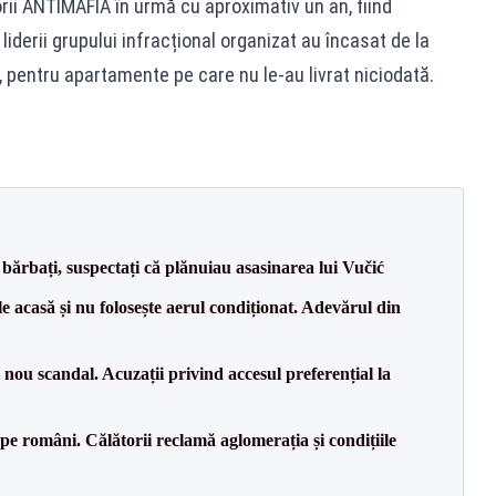
orii ANTIMAFIA în urmă cu aproximativ un an, fiind
liderii grupului infracțional organizat au încasat de la
, pentru apartamente pe care nu le-au livrat niciodată.
bărbați, suspectați că plănuiau asasinarea lui Vučić
e acasă și nu folosește aerul condiționat. Adevărul din
ou scandal. Acuzații privind accesul preferențial la
e pe români. Călătorii reclamă aglomerația și condițiile