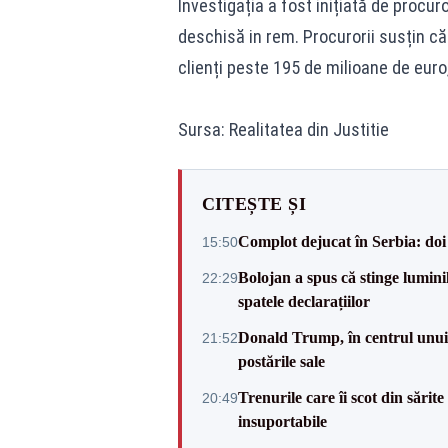
Investigația a fost inițiată de procur
deschisă in rem. Procurorii susțin că 
clienți peste 195 de milioane de euro
Sursa: Realitatea din Justitie
CITEȘTE ȘI
Complot dejucat în Serbia: doi 
15:50
Bolojan a spus că stinge luminil
22:29
spatele declarațiilor
Donald Trump, în centrul unui n
21:52
postările sale
Trenurile care îi scot din sărit
20:49
insuportabile