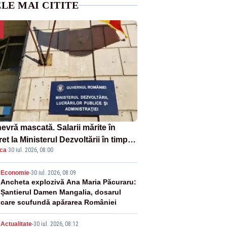
LE MAI CITITE
evră mascată. Salarii mărite în
et la Ministerul Dezvoltării în timp
ica
·
30 iul. 2026, 08:00
edicii ies în stradă
2
Economie
-
30 iul. 2026, 08:09
Ancheta explozivă Ana Maria Păcuraru:
Șantierul Damen Mangalia, dosarul
care scufundă apărarea României
Actualitate
-
30 iul. 2026, 08:12