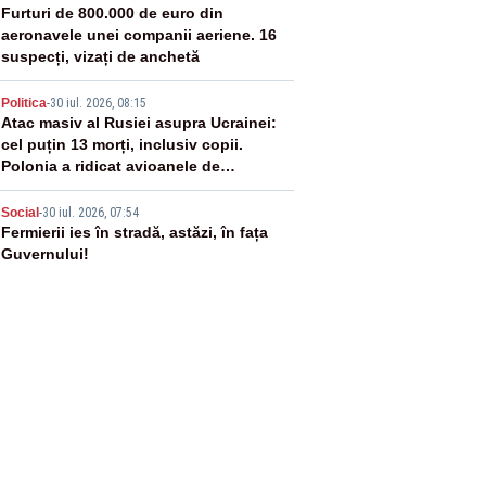
3
Furturi de 800.000 de euro din
aeronavele unei companii aeriene. 16
suspecți, vizați de anchetă
4
Politica
-
30 iul. 2026, 08:15
Atac masiv al Rusiei asupra Ucrainei:
cel puțin 13 morți, inclusiv copii.
Polonia a ridicat avioanele de
vânătoare
5
Social
-
30 iul. 2026, 07:54
Fermierii ies în stradă, astăzi, în fața
Guvernului!