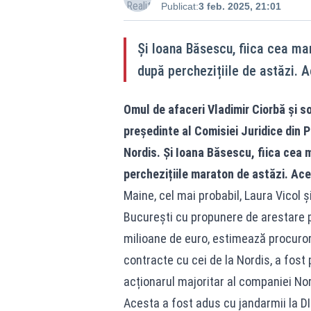
Publicat:
3 feb. 2025, 21:01
Și Ioana Băsescu, fiica cea ma
după perchezițiile de astăzi. A
Omul de afaceri Vladimir Ciorbă și s
președinte al Comisiei Juridice din P
Nordis. Și Ioana Băsescu, fiica cea 
perchezițiile maraton de astăzi. Ace
Maine, cel mai probabil, Laura Vicol ș
București cu propunere de arestare pr
milioane de euro, estimează procuror
contracte cu cei de la Nordis, a fos
acționarul majoritar al companiei Nord
Acesta a fost adus cu jandarmii la DII