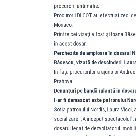
procurorii antimafie.
Procurorii DIICOT au efectuat zeci de 
Monaco.
Printre cei vizați a fost și Ioana Băs
în acest dosar.
Percheziții de amploare în dosarul N
Băsescu, vizată de descinderi. Laura 
În fața procurorilor a ajuns și Andre
Prahova.
Denunțuri pe bandă rulantă în dosarul
l-ar fi demascat este patronului Nor
Soția patronului Nordis, Laura Vicol, 
socializare. „A început spectacolul”, 
dosarul legat de dezvoltatorul imobili