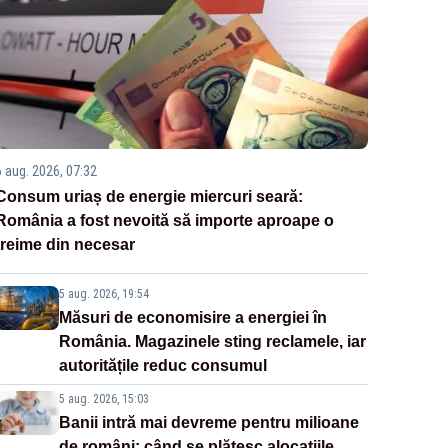
6 aug. 2026, 07:32
Consum uriaș de energie miercuri seară:
România a fost nevoită să importe aproape o
treime din necesar
5 aug. 2026, 19:54
Măsuri de economisire a energiei în
România. Magazinele sting reclamele, iar
autoritățile reduc consumul
5 aug. 2026, 15:03
Banii intră mai devreme pentru milioane
de români: când se plătesc alocațiile,