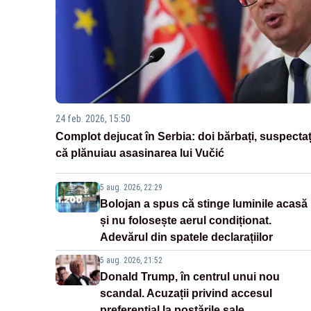
24 feb. 2026, 15:50
Complot dejucat în Serbia: doi bărbați, suspectaț
că plănuiau asasinarea lui Vučić
5 aug. 2026, 22:29
Bolojan a spus că stinge luminile acasă
și nu folosește aerul condiționat.
Adevărul din spatele declarațiilor
5 aug. 2026, 21:52
Donald Trump, în centrul unui nou
scandal. Acuzații privind accesul
preferențial la postările sale