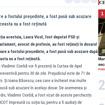
CE
1
re a fostului președinte, a fost pusă sub acuzare
ceasta nu a fost reținută
oția acestuia, Laura Vicol, fost deputat PSD și
arlament, avocat de profesie, au fost reținuți în dosarul
mare a fostului președinte, a fost pusă sub acuzare după
asta nu a fost reținută.
Man
secr
i Vladimir Ciorbă vor fi prezenți la Curtea de Apel
Polit
ce m
eventivă pentru 30 de zile. Prejudiciul este de 71 de
ii. Și Ioana Băsescu, cea care a încheiat mai multe
t pusă sub acuzare în același dosar. De asemenea și
is, Vladimir Ciorbă, a fost vizat de aceste percheziții.
COT împreună cu soția lui, pentru a fi audiați de