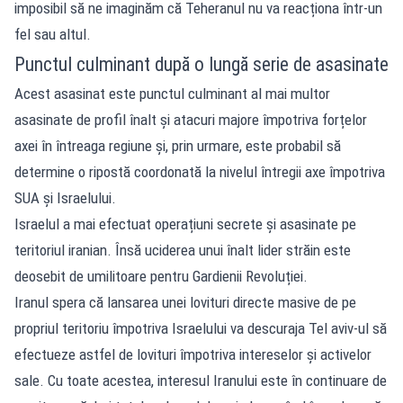
imposibil să ne imaginăm că Teheranul nu va reacționa într-un
fel sau altul.
Punctul culminant după o lungă serie de asasinate
Acest asasinat este punctul culminant al mai multor
asasinate de profil înalt și atacuri majore împotriva forțelor
axei în întreaga regiune și, prin urmare, este probabil să
determine o ripostă coordonată la nivelul întregii axe împotriva
SUA și Israelului.
Israelul a mai efectuat operațiuni secrete și asasinate pe
teritoriul iranian. Însă uciderea unui înalt lider străin este
deosebit de umilitoare pentru Gardienii Revoluției.
Iranul spera că lansarea unei lovituri directe masive de pe
propriul teritoriu împotriva Israelului va descuraja Tel aviv-ul să
efectueze astfel de lovituri împotriva intereselor și activelor
sale. Cu toate acestea, interesul Iranului este în continuare de