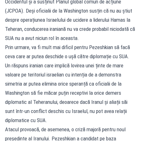
Occidentul și a susținut Planul global comun de acțiune
(JCPOA). Deși oficialii de la Washington susțin că nu au știut
despre operațiunea Israelului de ucidere a liderului Hamas la
Teheran, conducerea iraniană nu va crede probabil niciodată că
SUA nu a avut niciun rol în aceasta.
Prin urmare, va fi mult mai dificil pentru Pezeshkian să facă
ceva care ar putea deschide o ușă către diplomație cu SUA.
Un răspuns iranian care implică lovirea unei ținte de mare
valoare pe teritoriul israelian cu intenția de a demonstra
simetria ar putea elimina orice speranță ca oficialii de la
Washington să fie măcar puțin receptivi la orice demers
diplomatic al Teheranului, deoarece dacă Iranul și aliații săi
sunt într-un conflict deschis cu Israelul, nu pot avea relații
diplomatice cu SUA.
Atacul provoacă, de asemenea, o criză majoră pentru noul
președinte al Iranului. Pezeshkian a candidat pe baza