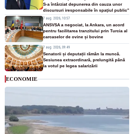
S-a întârziat depunerea din cauza unor
discursuri iresponsabile în spaţiul public”
7 aug. 2026, 10:57
ANSVSA a negociat, la Ankara, un acord
pentru facilitarea tranzitului prin Turcia al
carcaselor de ovine și bovine
7 aug. 2026, 09:49
Senatorii și deputații rămân la muncă.
Sesiunea extraordinară, prelungită până
la votul pe legea salarizării
ECONOMIE