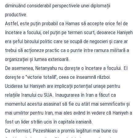
diminuând considerabil perspectivele unei diplomații
productive.
Astfel, este puțin probabil ca Hamas să accepte orice fel de
încetare a focului, cel puțin pe termen scurt, deoarece Haniyeh
era șeful biroului politic care se ocupă de negocieri și care ar
trebui să acționeze practic ca o punte între ramura militară a
organizației și lumea exterioară.
De asemenea, Netanyahu nu dorește o încetare a focului. El
dorește o "victorie totală", ceea ce înseamnă război.
Uciderea lui Haniyeh are implicații potențial uriașe pentru
relațiile Iranului cu SUA. Inaugurarea în Iran a făcut ca
momentul acestui asasinat să fie cu atât mai semnificativ și
mai umilitor pentru Iran, mai ales având în vedere că Haniyeh a
fost un lider străin ucis în capitala iraniană.
Ca reformist, Pezeshkian a promis legături mai bune cu