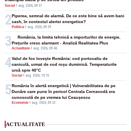
Social
·
1 aug. 2026, 09:37
2
Piperea, semnal de alarmă. De ce este bine să avem bani
cash, în contextul alertei energetice?
Politica
-
1 aug. 2026, 09:39
3
România, la limita tehnică a importurilor de energie.
Prețurile cresc alarmant - Analiză Realitatea Plus
Actualitate
-
1 aug. 2026, 09:46
4
Valul de foc lovește România: cod portocaliu de
caniculă, urmat de cod roșu duminică. Temperaturile
urcă spre 40°C
Social
-
1 aug. 2026, 10:15
5
România în alertă energetică | Vulnerabilitatea de pe
Dunăre care pune în pericol Centrala Cernavodă era
cunoscută de pe vremea lui Ceaușescu
Economie
-
1 aug. 2026, 09:32
ACTUALITATE