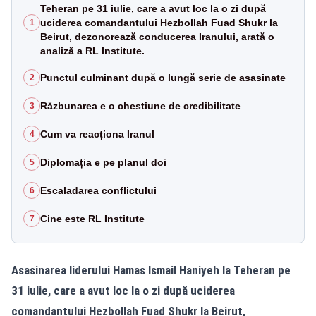
Teheran pe 31 iulie, care a avut loc la o zi după
uciderea comandantului Hezbollah Fuad Shukr la
1
Beirut, dezonorează conducerea Iranului, arată o
analiză a RL Institute.
Punctul culminant după o lungă serie de asasinate
2
Răzbunarea e o chestiune de credibilitate
3
Cum va reacționa Iranul
4
Diplomația e pe planul doi
5
Escaladarea conflictului
6
Cine este RL Institute
7
Asasinarea liderului Hamas Ismail Haniyeh la Teheran pe
31 iulie, care a avut loc la o zi după uciderea
comandantului Hezbollah Fuad Shukr la Beirut,