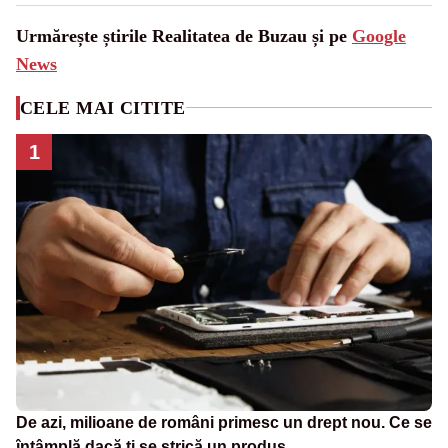
Urmărește știrile Realitatea de Buzau și pe
Google
News
CELE MAI CITITE
1
De azi, milioane de români primesc un drept nou. Ce se
întâmplă dacă ți se strică un produs