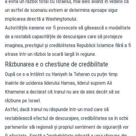
a evita un război total cu Israelul, mai ales având în vedere că
un astfel de scenariu extrem ar determina aproape sigur
implicarea directă a Washingtonului.
Autoritățile iraniene vor fi provocate să găsească o modalitate
de a restabili capacitățile de descurajare care să protejeze
imaginea, prestigiul și credibilitatea Republicii Islamice fără a fi
atrase într-un război la scară largă în regiune.
Răzbunarea e o chestiune de credibilitate
După ce s-a întâlnit cu Haniyeh la Teheran cu puțin timp
înainte de uciderea liderului Hamas, liderul suprem Ali
Khamenei a declarat că Iranul nu are de ales decât să se
răzbune pe Israel.
Astfel, dacă Iranul nu răspunde într-un mod care să
restabilească efectul de descurajare, credibilitatea sa în ochii
partenerilor săi regionali și propriul sentiment de siguranță vor
fi afectate. Există o "probabilitate ridicată a unui răspuns din