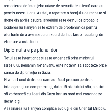
remedierea deficiențelor uriașe de securitate internă care au
permis acest lucru. Astfel, o repetare a barajului de rachete și
drone din aprilie asupra Israelului este destul de probabilă.
Uciderea lui Haniyeh este extrem de problematică pentru
eforturile de a avansa cu un acord de încetare a focului și de
eliberare a ostaticilor.
Diplomația e pe planul doi
Totul este intenționat și este evident că prim-ministrul
Israelului, Benjamin Netanyahu, este hotărât să saboteze orice
șansă de diplomație în Gaza.
El a fost unul dintre cei care au făcut presiuni pentru o
înțelegere și un compromis și, datorită statutului său, a putut
să vorbească cu liderii din Gaza într-un mod mai convingător
decât alții.
Asasinarea lui Haniyeh complică evoluțiile din Orientul Mijlociu,