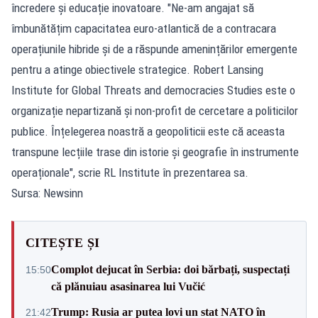
încredere și educație inovatoare. "Ne-am angajat să
îmbunătățim capacitatea euro-atlantică de a contracara
operațiunile hibride și de a răspunde amenințărilor emergente
pentru a atinge obiectivele strategice. Robert Lansing
Institute for Global Threats and democracies Studies este o
organizație nepartizană și non-profit de cercetare a politicilor
publice. Înțelegerea noastră a geopoliticii este că aceasta
transpune lecțiile trase din istorie și geografie în instrumente
operaționale", scrie RL Institute în prezentarea sa.
Sursa: Newsinn
CITEȘTE ȘI
Complot dejucat în Serbia: doi bărbați, suspectați
15:50
că plănuiau asasinarea lui Vučić
Trump: Rusia ar putea lovi un stat NATO în
21:42