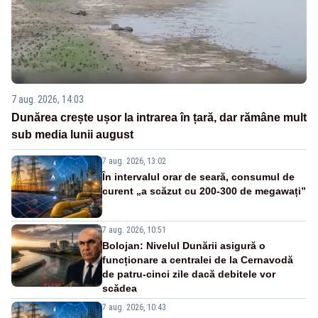
7 aug. 2026, 14:03
Dunărea crește ușor la intrarea în țară, dar rămâne mult
sub media lunii august
7 aug. 2026, 13:02
În intervalul orar de seară, consumul de
curent „a scăzut cu 200-300 de megawați”
7 aug. 2026, 10:51
Bolojan: Nivelul Dunării asigură o
funcționare a centralei de la Cernavodă
de patru-cinci zile dacă debitele vor
scădea
7 aug. 2026, 10:43