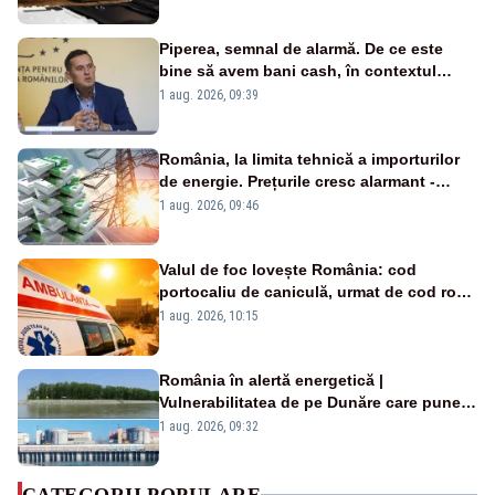
Piperea, semnal de alarmă. De ce este
bine să avem bani cash, în contextul
alertei energetice?
1 aug. 2026, 09:39
România, la limita tehnică a importurilor
de energie. Prețurile cresc alarmant -
Analiză Realitatea Plus
1 aug. 2026, 09:46
Valul de foc lovește România: cod
portocaliu de caniculă, urmat de cod roșu
duminică. Temperaturile urcă spre 40°C
1 aug. 2026, 10:15
România în alertă energetică |
Vulnerabilitatea de pe Dunăre care pune
în pericol Centrala Cernavodă era
1 aug. 2026, 09:32
cunoscută de pe vremea lui Ceaușescu
CATEGORII POPULARE