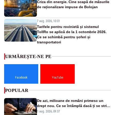
Criza din energie. Cine scapă de măsurile
de raționalizare impuse de Bolojan
7 aug. 2026, 10:01
Tarifele pentru rovinietă și sistemul
TollRo se aplică de la 1 octombrie 2026.
Ce se schimbă pentru șoferi și
transportatori
URMĂREȘTE-NE PE
Facebook
YouTube
POPULAR
De azi, milioane de români primesc un
drept nou. Ce se întâmplă dacă ți se strică
un produs
1 aug. 2026, 09:37