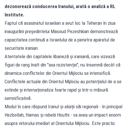
dezonorează conducerea Iranului, arată o analiză a RL
Institute.
Faptul că asasinatul israelian a avut loc la Teheran în ziua
inaugurării președintelui Masoud Pezeshkian demonstrează
capacitatea continuă a Israelului de a penetra aparatul de
securitate iranian.
Atentatele din capitalele libaneză și iraniană, care vizează
figuri de rang înalt din "axa rezistenței", nu însemnă decât că
dinamica conflictelor din Orientul Mijlociu se intensifică.
Conflictele actuale din Orientul Mijlociu au potențialul de a se
extinde și internaționaliza foarte rapid și într-o măsură
semnificativă.
Modul în care răspund Iranul și aliații săi regionali - în principal
Hezbollah, Hamas și rebelii Houthi - va avea un impact enorm
asupra viitorului imediat al Orientului Mijlociu. Este practic