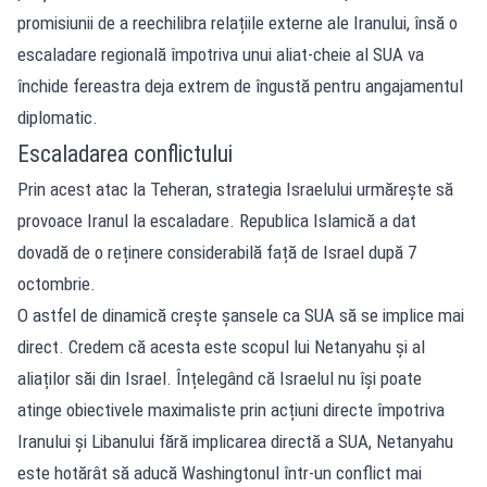
promisiunii de a reechilibra relațiile externe ale Iranului, însă o
escaladare regională împotriva unui aliat-cheie al SUA va
închide fereastra deja extrem de îngustă pentru angajamentul
diplomatic.
Escaladarea conflictului
Prin acest atac la Teheran, strategia Israelului urmărește să
provoace Iranul la escaladare. Republica Islamică a dat
dovadă de o reținere considerabilă față de Israel după 7
octombrie.
O astfel de dinamică crește șansele ca SUA să se implice mai
direct. Credem că acesta este scopul lui Netanyahu și al
aliaților săi din Israel. Înțelegând că Israelul nu își poate
atinge obiectivele maximaliste prin acțiuni directe împotriva
Iranului și Libanului fără implicarea directă a SUA, Netanyahu
este hotărât să aducă Washingtonul într-un conflict mai