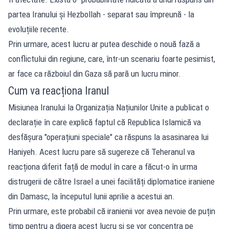
partea Iranului și Hezbollah - separat sau împreună - la
evoluțiile recente.
Prin urmare, acest lucru ar putea deschide o nouă fază a
conflictului din regiune, care, într-un scenariu foarte pesimist,
ar face ca războiul din Gaza să pară un lucru minor.
Cum va reacționa Iranul
Misiunea Iranului la Organizația Națiunilor Unite a publicat o
declarație în care explică faptul că Republica Islamică va
desfășura "operațiuni speciale" ca răspuns la asasinarea lui
Haniyeh. Acest lucru pare să sugereze că Teheranul va
reacționa diferit față de modul în care a făcut-o în urma
distrugerii de către Israel a unei facilități diplomatice iraniene
din Damasc, la începutul lunii aprilie a acestui an.
Prin urmare, este probabil că iranienii vor avea nevoie de puțin
timp pentru a digera acest lucru și se vor concentra pe