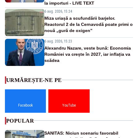
la importuri - LIVE TEXT
6 aug. 2026, 15:24
Miza uriașă a scufundării barjelor.
Reactorul 2 de la Cernavodă poate primi o
nouă „gură de oxigen”
6 aug. 2026, 15:23
Alexandru Nazare, veste bună: Economia
României va crește în 2027, iar inflația va
scădea
URMĂREȘTE-NE PE
Facebook
YouTube
POPULAR
SANITAS: Niciun scenariu favorabil