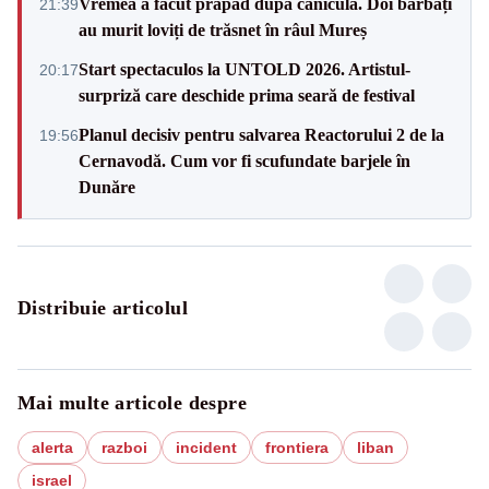
Vremea a făcut prăpăd după caniculă. Doi bărbați
21:39
au murit loviți de trăsnet în râul Mureș
Start spectaculos la UNTOLD 2026. Artistul-
20:17
surpriză care deschide prima seară de festival
Planul decisiv pentru salvarea Reactorului 2 de la
19:56
Cernavodă. Cum vor fi scufundate barjele în
Dunăre
Distribuie articolul
Mai multe articole despre
alerta
razboi
incident
frontiera
liban
israel