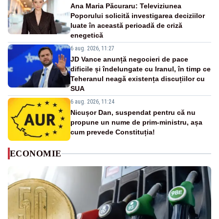
Ana Maria Păcuraru: Televiziunea
Poporului solicită investigarea deciziilor
luate în această perioadă de criză
enegetică
6 aug. 2026, 11:27
JD Vance anunță negocieri de pace
dificile și îndelungate cu Iranul, în timp ce
Teheranul neagă existența discuțiilor cu
SUA
6 aug. 2026, 11:24
Nicușor Dan, suspendat pentru că nu
propune un nume de prim-ministru, așa
cum prevede Constituția!
ECONOMIE