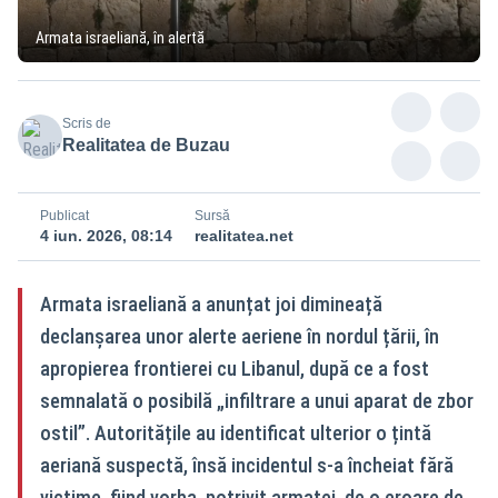
Armata israeliană, în alertă
Scris de
Realitatea de Buzau
Publicat
Sursă
4 iun. 2026, 08:14
realitatea.net
Armata israeliană a anunțat joi dimineață
declanșarea unor alerte aeriene în nordul țării, în
apropierea frontierei cu Libanul, după ce a fost
semnalată o posibilă „infiltrare a unui aparat de zbor
ostil”. Autoritățile au identificat ulterior o țintă
aeriană suspectă, însă incidentul s-a încheiat fără
victime, fiind vorba, potrivit armatei, de o eroare de