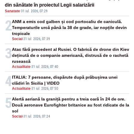
din sănătate în proiectul Legii salarizării
Sanatate
·
31 iul. 2026, 07:29
2
ANM a emis cod galben și cod portocaliu de caniculă.
Temperaturile urcă până la 38 de grade, iar nopțile devin
tropicale
Social
-
31 iul. 2026, 07:39
3
Atac fără precedent al Rusiei. O fabrică de drone din Kiev
deținută de o companie americană, distrusă de o rachetă
rusească
Actualitate
-
31 iul. 2026, 07:40
4
ITALIA: 7 persoane, dispărute după prăbușirea unei
clădiri în Sicilia | VIDEO
Actualitate
-
31 iul. 2026, 07:50
5
Alertă aeriană la graniță pentru a treia oară în 24 de ore.
Două aeronave Eurofighter britanice au fost ridicate de la
sol
Social
-
31 iul. 2026, 07:24