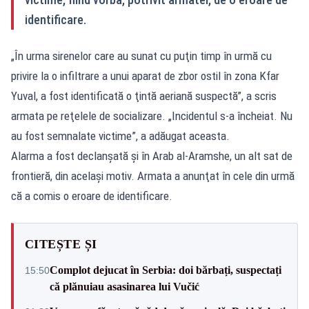
identificare.
„În urma sirenelor care au sunat cu puţin timp în urmă cu
privire la o infiltrare a unui aparat de zbor ostil în zona Kfar
Yuval, a fost identificată o ţintă aeriană suspectă”, a scris
armata pe reţelele de socializare. „Incidentul s-a încheiat. Nu
au fost semnalate victime”, a adăugat aceasta.
Alarma a fost declanşată şi în Arab al-Aramshe, un alt sat de
frontieră, din acelaşi motiv. Armata a anunţat în cele din urmă
că a comis o eroare de identificare.
CITEȘTE ȘI
Complot dejucat în Serbia: doi bărbați, suspectați
15:50
că plănuiau asasinarea lui Vučić