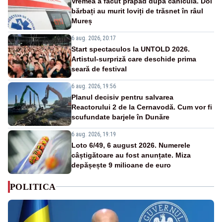
Vremea a făcut prăpăd după caniculă. Doi
bărbați au murit loviți de trăsnet în râul
Mureș
6 aug. 2026, 20:17
Start spectaculos la UNTOLD 2026.
Artistul-surpriză care deschide prima
seară de festival
6 aug. 2026, 19:56
Planul decisiv pentru salvarea
Reactorului 2 de la Cernavodă. Cum vor fi
scufundate barjele în Dunăre
6 aug. 2026, 19:19
Loto 6/49, 6 august 2026. Numerele
câștigătoare au fost anunțate. Miza
depășește 9 milioane de euro
POLITICA