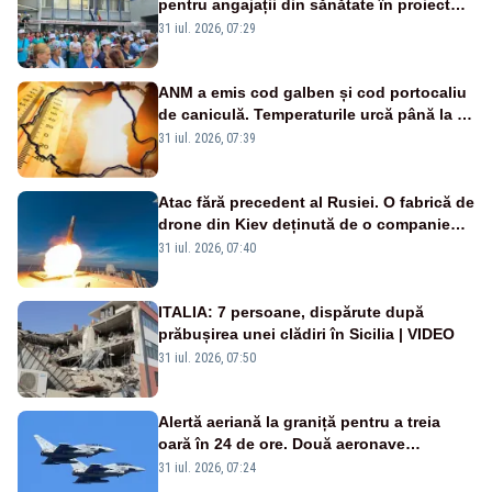
pentru angajații din sănătate în proiectul
Legii salarizării
31 iul. 2026, 07:29
ANM a emis cod galben și cod portocaliu
de caniculă. Temperaturile urcă până la 38
de grade, iar nopțile devin tropicale
31 iul. 2026, 07:39
Atac fără precedent al Rusiei. O fabrică de
drone din Kiev deținută de o companie
americană, distrusă de o rachetă
31 iul. 2026, 07:40
rusească
ITALIA: 7 persoane, dispărute după
prăbușirea unei clădiri în Sicilia | VIDEO
31 iul. 2026, 07:50
Alertă aeriană la graniță pentru a treia
oară în 24 de ore. Două aeronave
Eurofighter britanice au fost ridicate de la
31 iul. 2026, 07:24
sol