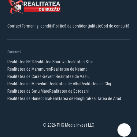
Contact
Termeni și condiții
Politică de confidențialitate
Cod de conduită
Parteneri:
Realitatea.NET
Realitatea Sportiva
Realitatea Star
Realitatea de Maramures
Realitatea de Neamt
Realitatea de Caras-Severin
Realitatea de Vaslui
Realitatea de Mehedinti
Realitatea de Alba
Realitatea de Cluj
Realitatea de Satu Mare
Realitatea de Botosani
Realitatea de Hunedoara
Realitatea de Harghita
Realitatea de Arad
© 2026 PHG Media Invest LLC
Facebook
YouTube