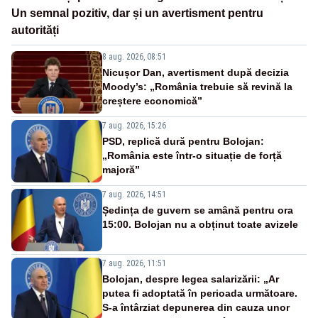
Un semnal pozitiv, dar și un avertisment pentru
autorități
8 aug. 2026, 08:51
Nicușor Dan, avertisment după decizia
Moody’s: „România trebuie să revină la
creștere economică”
7 aug. 2026, 15:26
PSD, replică dură pentru Bolojan:
„România este într-o situație de forță
majoră”
7 aug. 2026, 14:51
Ședința de guvern se amână pentru ora
15:00. Bolojan nu a obținut toate avizele
7 aug. 2026, 11:51
Bolojan, despre legea salarizării: „Ar
putea fi adoptată în perioada următoare.
S-a întârziat depunerea din cauza unor