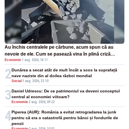
Au închis centralele pe cărbune, acum spun că au
nevoie de ele. Cum se pasează vina în plină criză
Economie
·
1 aug. 2026, 18:11
energetică
2
Dunărea a secat atât de mult încât a scos la suprafață
nave naziste din al doilea război mondial
Social
-
1 aug. 2026, 23:10
3
Daniel Udrescu: De ce patrimoniul va deveni conceptul
central al economiei viitoare?
Economie
-
2 aug. 2026, 09:22
4
Piperea (AUR): România a evitat retrogradarea la junk
pentru că era o catastrofă pentru bănci și fondurile de
pensii
Economie
-
2 aug. 2026, 10:01