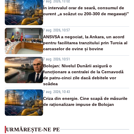
7 aug. 2026, 13:02
În intervalul orar de seară, consumul de
curent „a scăzut cu 200-300 de megawați”
7 aug. 2026, 10:57
ANSVSA a negociat, la Ankara, un acord
pentru facilitarea tranzitului prin Turcia al
carcaselor de ovine și bovine
7 aug. 2026, 10:51
Bolojan: Nivelul Dunării asigură o
funcționare a centralei de la Cernavodă
de patru-cinci zile dacă debitele vor
scădea
7 aug. 2026, 10:43
Criza din energie. Cine scapă de măsurile
de raționalizare impuse de Bolojan
URMĂREȘTE-NE PE