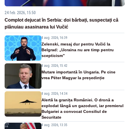
24 feb. 2026, 15:50
Complot dejucat în Serbia: doi bărbați, suspectați că
plănuiau asasinarea lui Vučić
8 aug. 2026, 16:39
Zelenski, mesaj dur pentru Vučić la
Belgrad: „Ucraina nu are timp pentru
scepticism”
8 aug. 2026, 15:42
Mutare importantă în Ungaria. Pe cine
vrea Péter Magyar la președinție
8 aug. 2026, 14:34
Alertă la granița României. O dronă a
explodat lângă un gazoduct, iar premierul
Bulgariei a convocat Consiliul de
Securitate
8 aug. 2026, 13:35