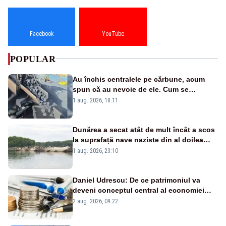
Facebook
YouTube
POPULAR
Au închis centralele pe cărbune, acum
spun că au nevoie de ele. Cum se
pasează vina în plină criză energetică
1 aug. 2026, 18:11
Dunărea a secat atât de mult încât a scos
la suprafață nave naziste din al doilea
război mondial
1 aug. 2026, 23:10
Daniel Udrescu: De ce patrimoniul va
deveni conceptul central al economiei
viitoare?
2 aug. 2026, 09:22