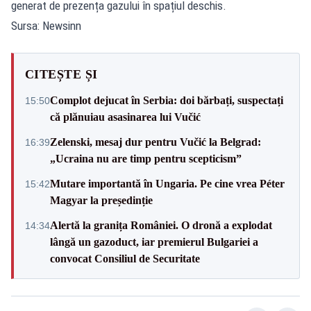
generat de prezența gazului în spațiul deschis.
Sursa: Newsinn
CITEȘTE ȘI
Complot dejucat în Serbia: doi bărbați, suspectați
15:50
că plănuiau asasinarea lui Vučić
Zelenski, mesaj dur pentru Vučić la Belgrad:
16:39
„Ucraina nu are timp pentru scepticism”
Mutare importantă în Ungaria. Pe cine vrea Péter
15:42
Magyar la președinție
Alertă la granița României. O dronă a explodat
14:34
lângă un gazoduct, iar premierul Bulgariei a
convocat Consiliul de Securitate