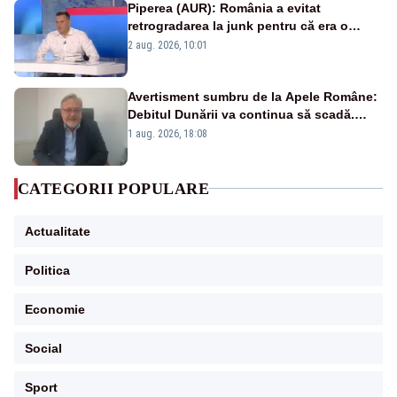
Piperea (AUR): România a evitat
retrogradarea la junk pentru că era o
catastrofă pentru bănci și fondurile de
2 aug. 2026, 10:01
pensii
Avertisment sumbru de la Apele Române:
Debitul Dunării va continua să scadă.
Cernavodă s-ar putea închide în 4 zile
1 aug. 2026, 18:08
CATEGORII POPULARE
Actualitate
Politica
Economie
Social
Sport