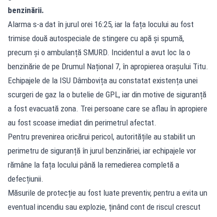
benzinării.
Alarma s-a dat în jurul orei 16:25, iar la fața locului au fost
trimise două autospeciale de stingere cu apă și spumă,
precum și o ambulanță SMURD. Incidentul a avut loc la o
benzinărie de pe Drumul Național 7, în apropierea orașului Titu.
Echipajele de la ISU Dâmbovița au constatat existența unei
scurgeri de gaz la o butelie de GPL, iar din motive de siguranță
a fost evacuată zona. Trei persoane care se aflau în apropiere
au fost scoase imediat din perimetrul afectat.
Pentru prevenirea oricărui pericol, autoritățile au stabilit un
perimetru de siguranță în jurul benzinăriei, iar echipajele vor
rămâne la fața locului până la remedierea completă a
defecțiunii.
Măsurile de protecție au fost luate preventiv, pentru a evita un
eventual incendiu sau explozie, ținând cont de riscul crescut