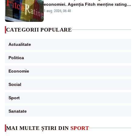
economiei. Agenția Fitch menține ratingul
„BBB-” cu perspectivă negativă
1 aug. 2026, 06:48
CATEGORII POPULARE
Actualitate
Politica
Economie
Social
Sport
Sanatate
MAI MULTE ȘTIRI DIN
SPORT