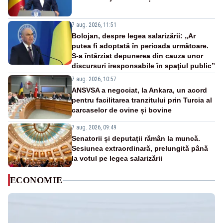
7 aug. 2026, 11:51
Bolojan, despre legea salarizării: „Ar
putea fi adoptată în perioada următoare.
S-a întârziat depunerea din cauza unor
discursuri iresponsabile în spaţiul public”
7 aug. 2026, 10:57
ANSVSA a negociat, la Ankara, un acord
pentru facilitarea tranzitului prin Turcia al
carcaselor de ovine și bovine
7 aug. 2026, 09:49
Senatorii și deputații rămân la muncă.
Sesiunea extraordinară, prelungită până
la votul pe legea salarizării
ECONOMIE