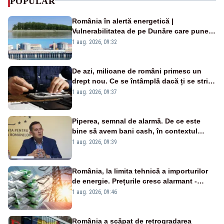
POPULAR
România în alertă energetică |
Vulnerabilitatea de pe Dunăre care pune
în pericol Centrala Cernavodă era
1 aug. 2026, 09:32
cunoscută de pe vremea lui Ceaușescu
De azi, milioane de români primesc un
drept nou. Ce se întâmplă dacă ți se strică
un produs
1 aug. 2026, 09:37
Piperea, semnal de alarmă. De ce este
bine să avem bani cash, în contextul
alertei energetice?
1 aug. 2026, 09:39
România, la limita tehnică a importurilor
de energie. Prețurile cresc alarmant -
Analiză Realitatea Plus
1 aug. 2026, 09:46
România a scăpat de retrogradarea