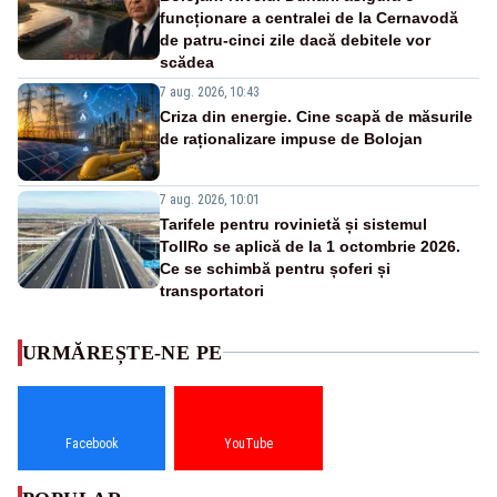
funcționare a centralei de la Cernavodă
de patru-cinci zile dacă debitele vor
scădea
7 aug. 2026, 10:43
Criza din energie. Cine scapă de măsurile
de raționalizare impuse de Bolojan
7 aug. 2026, 10:01
Tarifele pentru rovinietă și sistemul
TollRo se aplică de la 1 octombrie 2026.
Ce se schimbă pentru șoferi și
transportatori
URMĂREȘTE-NE PE
Facebook
YouTube