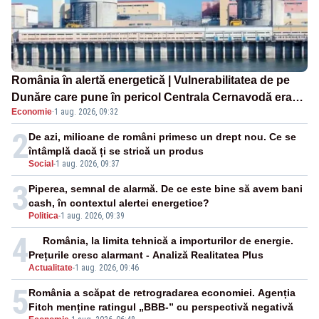
România în alertă energetică | Vulnerabilitatea de pe
Dunăre care pune în pericol Centrala Cernavodă era
Economie
·
1 aug. 2026, 09:32
cunoscută de pe vremea lui Ceaușescu
2
De azi, milioane de români primesc un drept nou. Ce se
întâmplă dacă ți se strică un produs
Social
-
1 aug. 2026, 09:37
3
Piperea, semnal de alarmă. De ce este bine să avem bani
cash, în contextul alertei energetice?
Politica
-
1 aug. 2026, 09:39
4
România, la limita tehnică a importurilor de energie.
Prețurile cresc alarmant - Analiză Realitatea Plus
Actualitate
-
1 aug. 2026, 09:46
5
România a scăpat de retrogradarea economiei. Agenția
Fitch menține ratingul „BBB-” cu perspectivă negativă