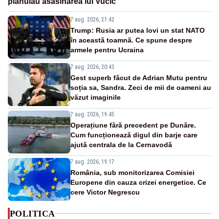
plănuiau asasinarea lui Vučić
7 aug. 2026, 21:42
Trump: Rusia ar putea lovi un stat NATO
în această toamnă. Ce spune despre
armele pentru Ucraina
7 aug. 2026, 20:43
Gest superb făcut de Adrian Mutu pentru
soția sa, Sandra. Zeci de mii de oameni au
văzut imaginile
7 aug. 2026, 19:45
Operațiune fără precedent pe Dunăre.
Cum funcționează digul din barje care
ajută centrala de la Cernavodă
7 aug. 2026, 19:17
România, sub monitorizarea Comisiei
Europene din cauza crizei energetice. Ce
cere Victor Negrescu
POLITICA