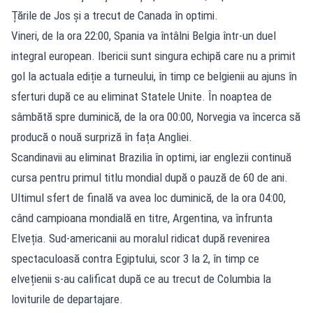
Țările de Jos și a trecut de Canada în optimi.
Vineri, de la ora 22:00, Spania va întâlni Belgia într-un duel
integral european. Ibericii sunt singura echipă care nu a primit
gol la actuala ediție a turneului, în timp ce belgienii au ajuns în
sferturi după ce au eliminat Statele Unite. În noaptea de
sâmbătă spre duminică, de la ora 00:00, Norvegia va încerca să
producă o nouă surpriză în fața Angliei.
Scandinavii au eliminat Brazilia în optimi, iar englezii continuă
cursa pentru primul titlu mondial după o pauză de 60 de ani.
Ultimul sfert de finală va avea loc duminică, de la ora 04:00,
când campioana mondială en titre, Argentina, va înfrunta
Elveția. Sud-americanii au moralul ridicat după revenirea
spectaculoasă contra Egiptului, scor 3 la 2, în timp ce
elvețienii s-au calificat după ce au trecut de Columbia la
loviturile de departajare.