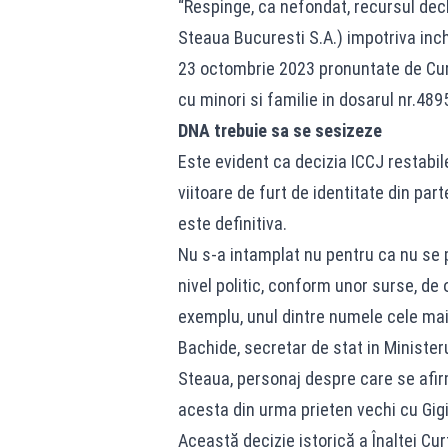
“Respinge, ca nefondat, recursul decl
Steaua Bucuresti S.A.) impotriva inch
23 octombrie 2023 pronuntate de Curte
cu minori si familie in dosarul nr.489
DNA trebuie sa se sesizeze
Este evident ca decizia ICCJ restabil
viitoare de furt de identitate din pa
este definitiva.
Nu s-a intamplat nu pentru ca nu se po
nivel politic, conform unor surse, de 
exemplu, unul dintre numele cele mai 
Bachide, secretar de stat in Minister
Steaua, personaj despre care se afirm
acesta din urma prieten vechi cu Gigi
Această decizie istorică a Înaltei Cur