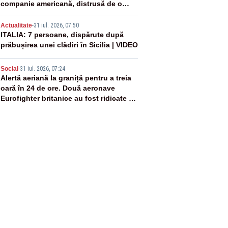
companie americană, distrusă de o
rachetă rusească
4
Actualitate
-
31 iul. 2026, 07:50
ITALIA: 7 persoane, dispărute după
prăbușirea unei clădiri în Sicilia | VIDEO
5
Social
-
31 iul. 2026, 07:24
Alertă aeriană la graniță pentru a treia
oară în 24 de ore. Două aeronave
Eurofighter britanice au fost ridicate de
la sol