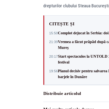
drepturilor clubului Steaua București
CITEȘTE ȘI
Complot dejucat în Serbia: doi 
15:50
Vremea a făcut prăpăd după cani
21:39
Mureș
Start spectaculos la UNTOLD 20
20:17
festival
Planul decisiv pentru salvarea
19:56
barjele în Dunăre
Distribuie articolul