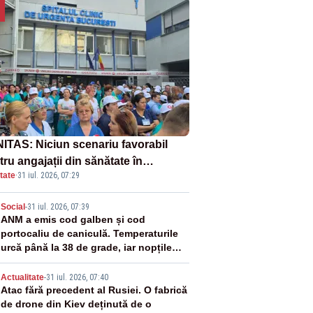
ITAS: Niciun scenariu favorabil
ru angajații din sănătate în
tate
·
31 iul. 2026, 07:29
ectul Legii salarizării
2
Social
-
31 iul. 2026, 07:39
ANM a emis cod galben și cod
portocaliu de caniculă. Temperaturile
urcă până la 38 de grade, iar nopțile
devin tropicale
3
Actualitate
-
31 iul. 2026, 07:40
Atac fără precedent al Rusiei. O fabrică
de drone din Kiev deținută de o