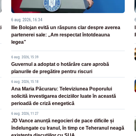
6 aug. 2026, 16:34
i
Ilie Bolojan evită un răspuns clar despre averea
partenerei sale: „Am respectat întotdeauna
legea”
6 aug. 2026, 15:39
Guvernul a adoptat o hotărâre care aprobă
planurile de pregătire pentru riscuri
6 aug. 2026, 15:18
Ana Maria Păcuraru: Televiziunea Poporului
solicită investigarea deciziilor luate în această
perioadă de criză enegetică
6 aug. 2026, 11:27
JD Vance anunță negocieri de pace dificile și
îndelungate cu Iranul, în timp ce Teheranul neagă
existența discuțiilor cu SUA