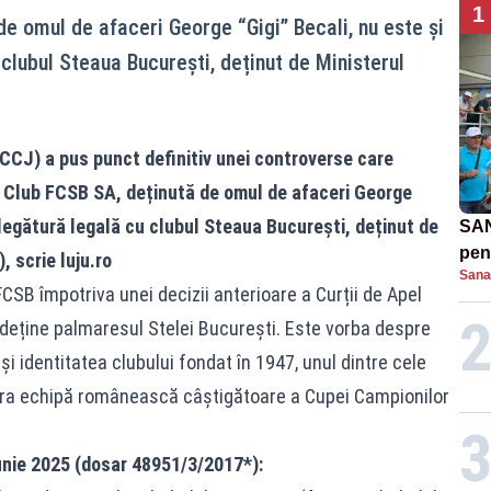
1
de omul de afaceri George “Gigi” Becali, nu este și
 clubul Steaua București, deținut de Ministerul
(ÎCCJ) a pus punct definitiv unei controverse care
 Club FCSB SA, deținută de omul de afaceri George
o legătură legală cu clubul Steaua București, deținut de
SAN
pent
), scrie
luju.ro
Sana
proi
CSB împotriva unei decizii anterioare a Curții de Apel
 deține palmaresul Stelei București. Este vorba despre
e și identitatea clubului fondat în 1947, unul dintre cele
gura echipă românească câștigătoare a Cupei Campionilor
iunie 2025 (dosar 48951/3/2017*):