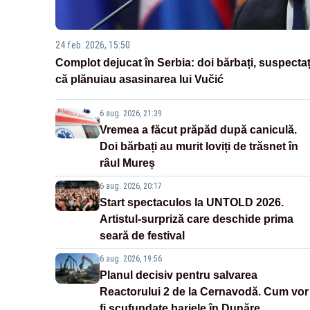
24 feb. 2026, 15:50
Complot dejucat în Serbia: doi bărbați, suspectaț
că plănuiau asasinarea lui Vučić
6 aug. 2026, 21:39
Vremea a făcut prăpăd după caniculă.
Doi bărbați au murit loviți de trăsnet în
râul Mureș
6 aug. 2026, 20:17
Start spectaculos la UNTOLD 2026.
Artistul-surpriză care deschide prima
seară de festival
6 aug. 2026, 19:56
Planul decisiv pentru salvarea
Reactorului 2 de la Cernavodă. Cum vor
fi scufundate barjele în Dunăre