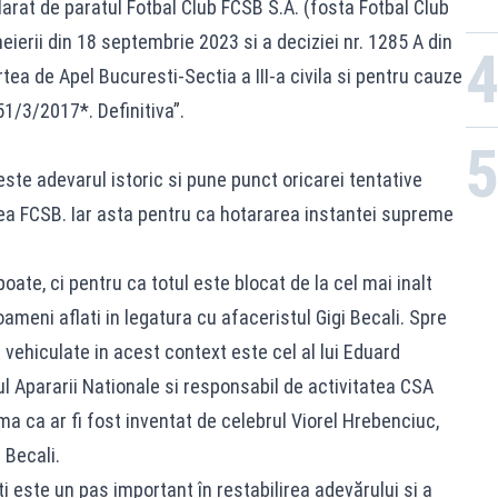
arat de paratul Fotbal Club FCSB S.A. (fosta Fotbal Club
eierii din 18 septembrie 2023 si a deciziei nr. 1285 A din
a de Apel Bucuresti-Sectia a III-a civila si pentru cauze
51/3/2017*. Definitiva”.
este adevarul istoric si pune punct oricarei tentative
rtea FCSB. Iar asta pentru ca hotararea instantei supreme
ate, ci pentru ca totul este blocat de la cel mai inalt
oameni aflati in legatura cu afaceristul Gigi Becali. Spre
vehiculate in acest context este cel al lui Eduard
ul Apararii Nationale si responsabil de activitatea CSA
a ca ar fi fost inventat de celebrul Viorel Hrebenciuc,
 Becali.
ți este un pas important în restabilirea adevărului și a