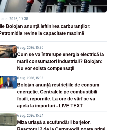
6 aug. 2026, 17:38
Ilie Bolojan anunță ieftinirea carburanților:
Petromidia revine la capacitate maximă
6 aug. 2026, 15:36
Cum se va întrerupe energia electrică la
marii consumatori industriali? Bolojan:
Nu vor exista compensații
6 aug. 2026, 15:33
Bolojan anunță restricțiile de consum
energetic. Centralele pe combustibili
fosili, repornite. La ore de vârf se va
apela la importuri - LIVE TEXT
6 aug. 2026, 15:24
Miza uriașă a scufundării barjelor.
Reactorul 2 de la Cernavodă poate primi