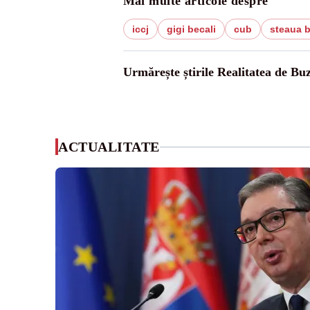
Mai multe articole despre
iccj
gigi becali
cub
steaua b
Urmărește știrile Realitatea de Bu
ACTUALITATE