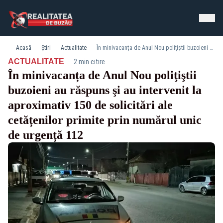
Acasă
Știri
Actualitate
În minivacanța de Anul Nou poliţiştii buzoieni au răspuns şi au intervenit la aproximativ 150 de solicitări ale cetățenilor primite prin numărul unic de urgență 112
·
ACTUALITATE
2 min citire
În minivacanța de Anul Nou poliţiştii
buzoieni au răspuns şi au intervenit la
aproximativ 150 de solicitări ale
cetățenilor primite prin numărul unic
de urgență 112