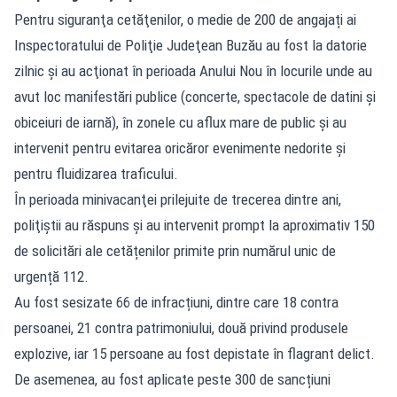
Pentru siguranţa cetăţenilor, o medie de 200 de angajați ai
Inspectoratului de Poliţie Judeţean Buzău au fost la datorie
zilnic şi au acţionat în perioada Anului Nou în locurile unde au
avut loc manifestări publice (concerte, spectacole de datini şi
obiceiuri de iarnă), în zonele cu aflux mare de public și au
intervenit pentru evitarea oricăror evenimente nedorite şi
pentru fluidizarea traficului.
În perioada minivacanţei prilejuite de trecerea dintre ani,
poliţiştii au răspuns şi au intervenit prompt la aproximativ 150
de solicitări ale cetățenilor primite prin numărul unic de
urgență 112.
Au fost sesizate 66 de infracțiuni, dintre care 18 contra
persoanei, 21 contra patrimoniului, două privind produsele
explozive, iar 15 persoane au fost depistate în flagrant delict.
De asemenea, au fost aplicate peste 300 de sancțiuni