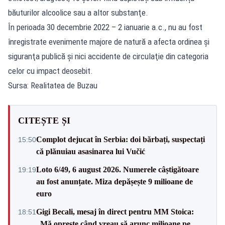
băuturilor alcoolice sau a altor substanţe.
În perioada 30 decembrie 2022 – 2 ianuarie a.c., nu au fost
înregistrate evenimente majore de natură a afecta ordinea şi
siguranţa publică şi nici accidente de circulaţie din categoria
celor cu impact deosebit.
Sursa: Realitatea de Buzau
CITEȘTE ȘI
Complot dejucat în Serbia: doi bărbați, suspectați
15:50
că plănuiau asasinarea lui Vučić
Loto 6/49, 6 august 2026. Numerele câștigătoare
19:19
au fost anunțate. Miza depășește 9 milioane de
euro
Gigi Becali, mesaj în direct pentru MM Stoica:
18:51
„Mă oprește când vreau să arunc milioane pe