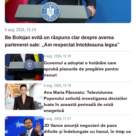
6 aug. 2026, 16:34
Ilie Bolojan evită un răspuns clar despre averea
partenerei sale: „Am respectat întotdeauna legea”
6 aug. 2026, 15:39
Guvernul a adoptat o hotărâre care
aprobă planurile de pregătire pentru
riscuri
6 aug. 2026, 15:18
Ana Maria Păcuraru: Televiziunea
Poporului solicită investigarea deciziilor
luate în această perioadă de criză
enegetică
6 aug. 2026, 11:27
JD Vance anunță negocieri de pace
dificile și îndelungate cu Iranul, în timp ce