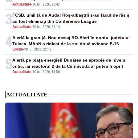
Actualitate
-
30 iul. 2026, 20:45
3
FCSB, umilită de Auda! Roș-albaștrii s-au făcut de râs și
au fost eliminați din Conference League
Actualitate
-
30 iul. 2026, 21:14
4
Alertă la graniță. Nou mesaj RO-Alert în nordul județului
Tulcea. MApN a ridicat de la sol două avioane F-16
Social
-
30 iul. 2026, 22:12
5
Alertă pe piața energiei! Dunărea se apropie de nivelul
critic, iar reactorul 2 de la Cernavodă ar putea fi oprit
Actualitate
-
30 iul. 2026, 19:56
ACTUALITATE