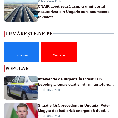
6 aug. 2026, 14:43
CNAIR avertizează asupra unui portal
neautorizat din Ungaria care scumpește
rovinieta
URMĂREȘTE-NE PE
Facebook
YouTube
POPULAR
Intervenție de urgență în Pitești! Un
bebeluș a rămas captiv într-un autoturism
din cauza unei defecțiuni
30 iul. 2026, 20:33
Situație fără precedent în Ungaria! Peter
Magyar declară criză energetică după
oprirea centralei de la Paks
30 iul. 2026, 20:45