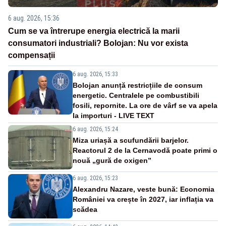
6 aug. 2026, 15:36
Cum se va întrerupe energia electrică la marii
consumatori industriali? Bolojan: Nu vor exista
compensații
6 aug. 2026, 15:33
Bolojan anunță restricțiile de consum
energetic. Centralele pe combustibili
fosili, repornite. La ore de vârf se va apela
la importuri - LIVE TEXT
6 aug. 2026, 15:24
Miza uriașă a scufundării barjelor.
Reactorul 2 de la Cernavodă poate primi o
nouă „gură de oxigen”
6 aug. 2026, 15:23
Alexandru Nazare, veste bună: Economia
României va crește în 2027, iar inflația va
scădea