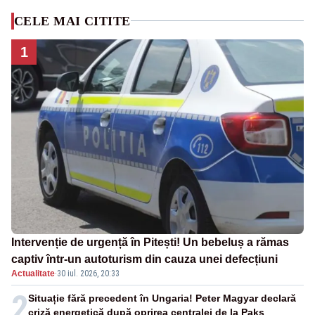
CELE MAI CITITE
1
Intervenție de urgență în Pitești! Un bebeluș a rămas
captiv într-un autoturism din cauza unei defecțiuni
Actualitate
·
30 iul. 2026, 20:33
2
Situație fără precedent în Ungaria! Peter Magyar declară
criză energetică după oprirea centralei de la Paks