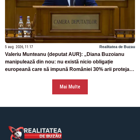
5 aug. 2026, 11:17
Realitatea de Buzau
Valeriu Munteanu (deputat AUR): „Diana Buzoianu
manipulează din nou: nu există nicio obligație
europeană care să impună României 30% arii protejate
și 10% protecție strictă”
Mai Multe