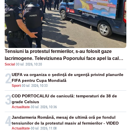
Tensiuni la protestul fermierilor, s-au folosit gaze
lacrimogene. Televiziunea Poporului face apel la calm
Social
·
30 iul. 2026, 10:20
– LIVE TEXT
2
UEFA va organiza o şedinţă de urgenţă privind planurile
FIFA pentru Cupa Mondială
Sport
-
30 iul. 2026, 10:33
3
COD PORTOCALIU de caniculă: temperaturi de 38 de
grade Celsius
Actualitate
-
30 iul. 2026, 10:36
4
Jandarmeria Română, mesaj de ultimă oră pe fondul
tensiunilor de la protestul masiv al fermierilor - VIDEO
Actualitate
-
30 iul. 2026, 11:08