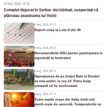
24 feb. 2026, 15:50
Complot dejucat în Serbia: doi bărbați, suspectați că
plănuiau asasinarea lui Vučić
6 aug. 2026, 09:11
Report uriaș la Loto 6 din 49
6 aug. 2026, 08:25
Recomandările DSU pentru participarea în
siguranță la festivaluri
6 aug. 2026, 08:14
Operațiunea de pe brațul Bala al Dunării
se reia astăzi, la ora 10. Patru barje
urmează să fie scufundate
6 aug. 2026, 07:15
Toate marile orașe din Italia intră sub
alertă roșie de caniculă. Temperaturile se