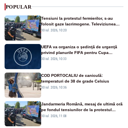
POPULAR
Tensiuni la protestul fermierilor, s-au
folosit gaze lacrimogene. Televiziunea
Poporului face apel la calm – LIVE TEXT
30 iul. 2026, 10:20
UEFA va organiza o şedinţă de urgenţă
privind planurile FIFA pentru Cupa
Mondială
30 iul. 2026, 10:33
COD PORTOCALIU de caniculă:
temperaturi de 38 de grade Celsius
30 iul. 2026, 10:36
Jandarmeria Română, mesaj de ultimă oră
pe fondul tensiunilor de la protestul
masiv al fermierilor - VIDEO
30 iul. 2026, 11:08