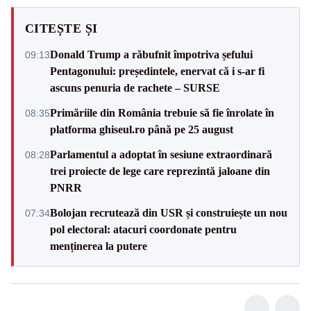
CITEȘTE ȘI
Donald Trump a răbufnit împotriva șefului
09:13
Pentagonului: președintele, enervat că i s-ar fi
ascuns penuria de rachete – SURSE
Primăriile din România trebuie să fie înrolate în
08:35
platforma ghiseul.ro până pe 25 august
Parlamentul a adoptat în sesiune extraordinară
08:28
trei proiecte de lege care reprezintă jaloane din
PNRR
Bolojan recrutează din USR și construiește un nou
07:34
pol electoral: atacuri coordonate pentru
menținerea la putere