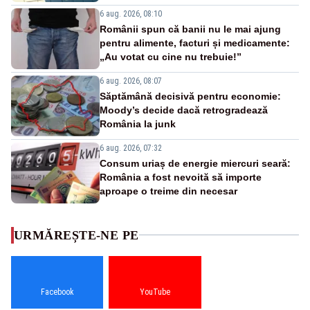
6 aug. 2026, 08:10
Românii spun că banii nu le mai ajung
pentru alimente, facturi și medicamente:
„Au votat cu cine nu trebuie!”
6 aug. 2026, 08:07
Săptămână decisivă pentru economie:
Moody’s decide dacă retrogradează
România la junk
6 aug. 2026, 07:32
Consum uriaș de energie miercuri seară:
România a fost nevoită să importe
aproape o treime din necesar
URMĂREȘTE-NE PE
Facebook
YouTube