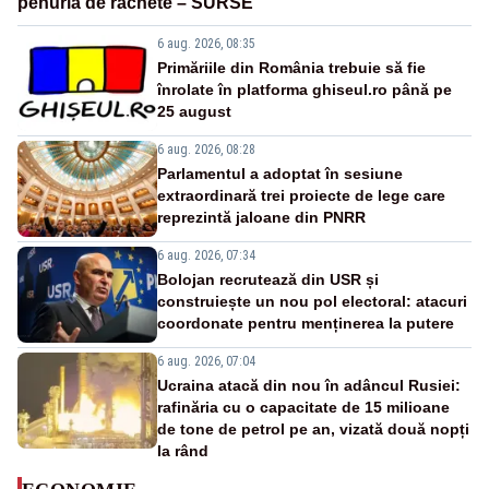
penuria de rachete – SURSE
6 aug. 2026, 08:35
Primăriile din România trebuie să fie
înrolate în platforma ghiseul.ro până pe
25 august
6 aug. 2026, 08:28
Parlamentul a adoptat în sesiune
extraordinară trei proiecte de lege care
reprezintă jaloane din PNRR
6 aug. 2026, 07:34
Bolojan recrutează din USR și
construiește un nou pol electoral: atacuri
coordonate pentru menținerea la putere
6 aug. 2026, 07:04
Ucraina atacă din nou în adâncul Rusiei:
rafinăria cu o capacitate de 15 milioane
de tone de petrol pe an, vizată două nopți
la rând