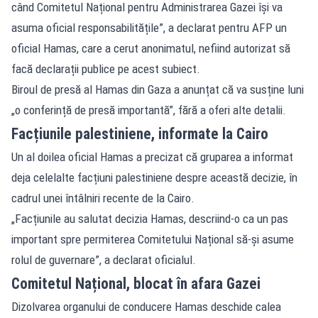
când Comitetul Național pentru Administrarea Gazei își va
asuma oficial responsabilitățile”, a declarat pentru AFP un
oficial Hamas, care a cerut anonimatul, nefiind autorizat să
facă declarații publice pe acest subiect.
Biroul de presă al Hamas din Gaza a anunțat că va susține luni
„o conferință de presă importantă”, fără a oferi alte detalii.
Facțiunile palestiniene, informate la Cairo
Un al doilea oficial Hamas a precizat că gruparea a informat
deja celelalte facțiuni palestiniene despre această decizie, în
cadrul unei întâlniri recente de la Cairo.
„Facțiunile au salutat decizia Hamas, descriind-o ca un pas
important spre permiterea Comitetului Național să-și asume
rolul de guvernare”, a declarat oficialul.
Comitetul Național, blocat în afara Gazei
Dizolvarea organului de conducere Hamas deschide calea