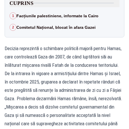
CUPRINS
Facțiunile palestiniene, informate la Cairo
1
Comitetul Național, blocat în afara Gazei
2
Decizia reprezintă o schimbare politică majoră pentru Hamas,
care controlează Gaza din 2007, de când luptătorii săi au
înlăturat mișcarea rivală Fatah de la conducerea teritoriului.
De la intrarea în vigoare a armistițiului dintre Hamas și Israel,
în octombrie 2025, gruparea a declarat în repetate rânduri că
este pregătită să renunțe la administrarea de zi cu zi a Fâșiei
Gaza. Problema dezarmării Hamas rămâne, însă, nerezolvată.
„Mișcarea a decis să dizolve comitetul guvernamental din
Gaza și să numească o personalitate acceptată la nivel
național care să supravegheze activitatea comitetului până