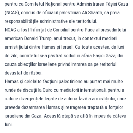
pentru ca Comitetul Național pentru Administrarea Fâșiei Gaza
(NCAG), condus de oficialul palestinian Ali Shaath, să preia
responsabilitățile administrative ale teritoriului.
NCAG a fost înființat de Consiliul pentru Pace al președintelui
american Donald Trump, anul trecut, în contextul medierii
armistițiului dintre Hamas și Israel. Cu toate acestea, de luni
de zile, comitetul și-a păstrat sediul în afara Fâșiei Gaza, din
cauza obiecțiilor israeliene privind intrarea sa pe teritoriul
devastat de război.
Hamas și celelalte facțiuni palestiniene au purtat mai multe
runde de discuții la Cairo cu mediatorii internaționali, pentru a
reduce divergențele legate de a doua fază a armistițiului, care
prevede dezarmarea Hamas și retragerea treptată a forțelor
israeliene din Gaza. Această etapă se află în impas de câteva
luni.