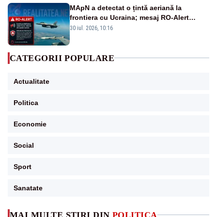
MApN a detectat o țintă aeriană la
frontiera cu Ucraina; mesaj RO-Alert
transmis în județul Tulcea
30 iul. 2026, 10:16
CATEGORII POPULARE
Actualitate
Politica
Economie
Social
Sport
Sanatate
MAI MULTE ȘTIRI DIN
POLITICA