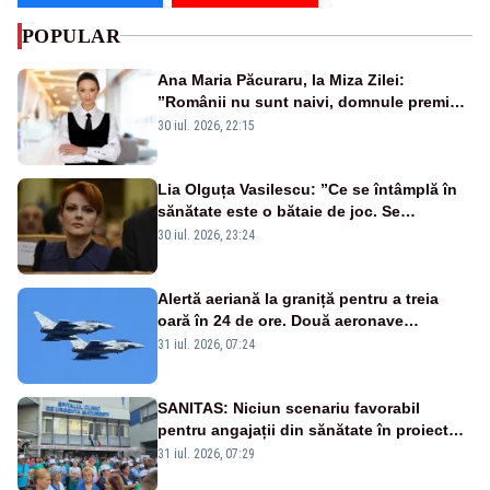
POPULAR
Ana Maria Păcuraru, la Miza Zilei:
”Românii nu sunt naivi, domnule premier
Bolojan”
30 iul. 2026, 22:15
Lia Olguța Vasilescu: ”Ce se întâmplă în
sănătate este o bătaie de joc. Se
guvernează extraordinar de prost”
30 iul. 2026, 23:24
Alertă aeriană la graniță pentru a treia
oară în 24 de ore. Două aeronave
Eurofighter britanice au fost ridicate de la
31 iul. 2026, 07:24
sol
SANITAS: Niciun scenariu favorabil
pentru angajații din sănătate în proiectul
Legii salarizării
31 iul. 2026, 07:29