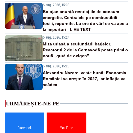
6 aug. 2026, 15:33
Bolojan anunță restricțiile de consum
energetic. Centralele pe combustibili
fosili, repornite. La ore de vârf se va apela
la importuri - LIVE TEXT
6 aug. 2026, 15:24
Miza uriașă a scufundării barjelor.
Reactorul 2 de la Cernavodă poate primi o
nouă „gură de oxigen”
6 aug. 2026, 15:23
Alexandru Nazare, veste bună: Economia
României va crește în 2027, iar inflația va
scădea
URMĂREȘTE-NE PE
Facebook
YouTube