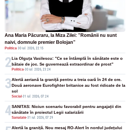
Ana Maria Păcuraru, la Miza Zilei: ”Românii nu sunt
naivi, domnule premier Bolojan”
Politica
·
30 iul. 2026, 22:15
2
Lia Olguța Vasilescu: ”Ce se întâmplă în sănătate este o
bătaie de joc. Se guvernează extraordinar de prost”
Politica
-
30 iul. 2026, 23:24
3
Alertă aeriană la graniță pentru a treia oară în 24 de ore.
Două aeronave Eurofighter britanice au fost ridicate de la
sol
Social
-
31 iul. 2026, 07:24
4
SANITAS: Niciun scenariu favorabil pentru angajații din
sănătate în proiectul Legii salarizării
Sanatate
-
31 iul. 2026, 07:29
Alertă la graniță. Nou mesaj RO-Alert în nordul județului