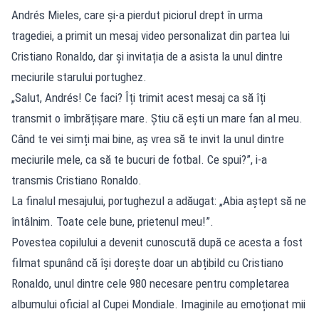
Andrés Mieles, care și-a pierdut piciorul drept în urma
tragediei, a primit un mesaj video personalizat din partea lui
Cristiano Ronaldo, dar și invitația de a asista la unul dintre
meciurile starului portughez.
„Salut, Andrés! Ce faci? Îți trimit acest mesaj ca să îți
transmit o îmbrățișare mare. Știu că ești un mare fan al meu.
Când te vei simți mai bine, aș vrea să te invit la unul dintre
meciurile mele, ca să te bucuri de fotbal. Ce spui?”, i-a
transmis Cristiano Ronaldo.
La finalul mesajului, portughezul a adăugat: „Abia aștept să ne
întâlnim. Toate cele bune, prietenul meu!”.
Povestea copilului a devenit cunoscută după ce acesta a fost
filmat spunând că își dorește doar un abțibild cu Cristiano
Ronaldo, unul dintre cele 980 necesare pentru completarea
albumului oficial al Cupei Mondiale. Imaginile au emoționat mii