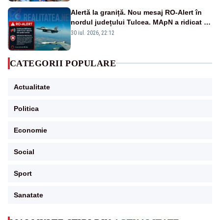
Alertă la graniță. Nou mesaj RO-Alert în
nordul județului Tulcea. MApN a ridicat de
la sol două avioane F-16
30 iul. 2026, 22:12
CATEGORII POPULARE
Actualitate
Politica
Economie
Social
Sport
Sanatate