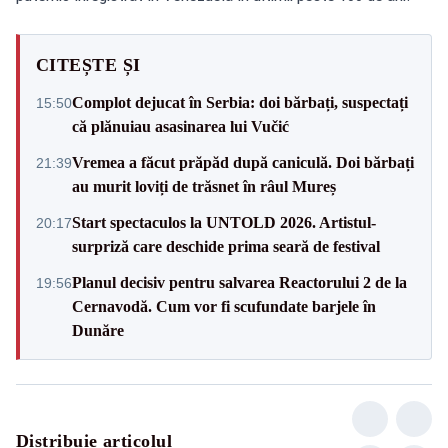
CITEȘTE ȘI
Complot dejucat în Serbia: doi bărbați, suspectați
15:50
că plănuiau asasinarea lui Vučić
Vremea a făcut prăpăd după caniculă. Doi bărbați
21:39
au murit loviți de trăsnet în râul Mureș
Start spectaculos la UNTOLD 2026. Artistul-
20:17
surpriză care deschide prima seară de festival
Planul decisiv pentru salvarea Reactorului 2 de la
19:56
Cernavodă. Cum vor fi scufundate barjele în
Dunăre
Distribuie articolul