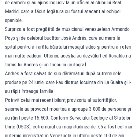
de oameni și au ajuns inclusiv la un oficial al clubului Real
Madrid, care a făcut legătura cu fostul atacant al echipei
spaniole.
Surpriza a fost pregătită de muzicianul venezuelean Armando
Poyo și de celebrul bucătar José Andrés, care au mers la
spital pentru a-i arăta băiatului mesajul video și pentru a-i oferi
mai multe cadouri. Ulterior, aceștia au dezvăluit că Ronaldo i-a
trimis lui Andrés și un tricou cu autograf.
Andrés a fost salvat de sub dărâmături după cutremurele
produse pe 24 iunie, care i-au distrus locuința din La Guaira și i-
au răpit întreaga familie.
Potrivit celui mai recent bilanț provizoriu al autorităților,
seismele au provocat moartea a aproape 3.000 de persoane și
au rănit peste 16.500. Conform Serviciului Geologic al Statelor
Unite (USGS), cutremurul cu magnitudinea de 7,5 a fost cel mai
puternic înregistrat în Venezuela în ultimii peste 100 de ani.