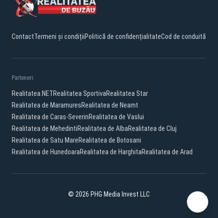
Contact
Termeni și condiții
Politică de confidențialitate
Cod de conduită
Parteneri:
Realitatea.NET
Realitatea Sportiva
Realitatea Star
Realitatea de Maramures
Realitatea de Neamt
Realitatea de Caras-Severin
Realitatea de Vaslui
Realitatea de Mehedinti
Realitatea de Alba
Realitatea de Cluj
Realitatea de Satu Mare
Realitatea de Botosani
Realitatea de Hunedoara
Realitatea de Harghita
Realitatea de Arad
© 2026 PHG Media Invest LLC
Facebook
YouTube