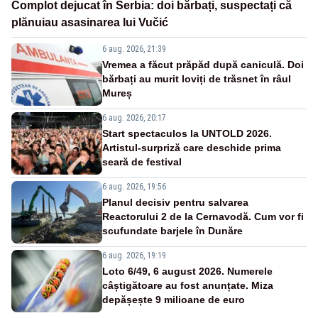
Complot dejucat în Serbia: doi bărbați, suspectați că
plănuiau asasinarea lui Vučić
6 aug. 2026, 21:39
Vremea a făcut prăpăd după caniculă. Doi
bărbați au murit loviți de trăsnet în râul
Mureș
6 aug. 2026, 20:17
Start spectaculos la UNTOLD 2026.
Artistul-surpriză care deschide prima
seară de festival
6 aug. 2026, 19:56
Planul decisiv pentru salvarea
Reactorului 2 de la Cernavodă. Cum vor fi
scufundate barjele în Dunăre
6 aug. 2026, 19:19
Loto 6/49, 6 august 2026. Numerele
câștigătoare au fost anunțate. Miza
depășește 9 milioane de euro