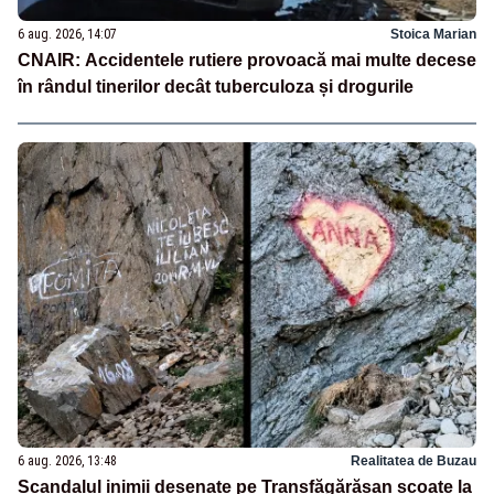
6 aug. 2026, 14:07
Stoica Marian
CNAIR: Accidentele rutiere provoacă mai multe decese
în rândul tinerilor decât tuberculoza și drogurile
6 aug. 2026, 13:48
Realitatea de Buzau
Scandalul inimii desenate pe Transfăgărășan scoate la