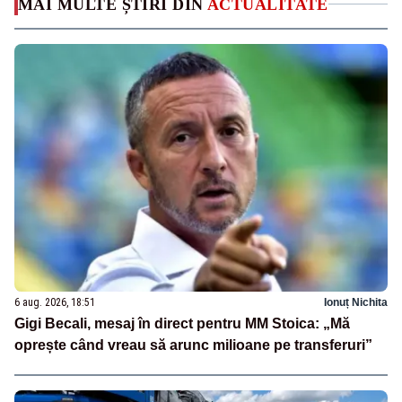
MAI MULTE ȘTIRI DIN
ACTUALITATE
6 aug. 2026, 18:51
Ionuț Nichita
Gigi Becali, mesaj în direct pentru MM Stoica: „Mă
oprește când vreau să arunc milioane pe transferuri”