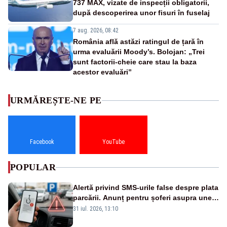
737 MAX, vizate de inspecții obligatorii,
după descoperirea unor fisuri în fuselaj
7 aug. 2026, 08:42
România află astăzi ratingul de țară în
urma evaluării Moody’s. Bolojan: „Trei
sunt factorii-cheie care stau la baza
acestor evaluări”
URMĂREȘTE-NE PE
Facebook
YouTube
POPULAR
Alertă privind SMS-urile false despre plata
parcării. Anunț pentru șoferi asupra unei
noi metode de fraudă online
31 iul. 2026, 13:10