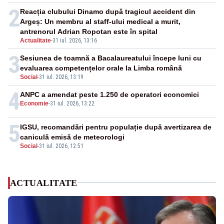
2
Reacția clubului Dinamo după tragicul accident din
Argeș: Un membru al staff-ului medical a murit,
antrenorul Adrian Ropotan este în spital
Actualitate
-
31 iul. 2026, 13:16
3
Sesiunea de toamnă a Bacalaureatului începe luni cu
evaluarea competențelor orale la Limba română
Social
-
31 iul. 2026, 13:19
4
ANPC a amendat peste 1.250 de operatori economici
Economie
-
31 iul. 2026, 13:22
5
IGSU, recomandări pentru populație după avertizarea de
caniculă emisă de meteorologi
Social
-
31 iul. 2026, 12:51
ACTUALITATE