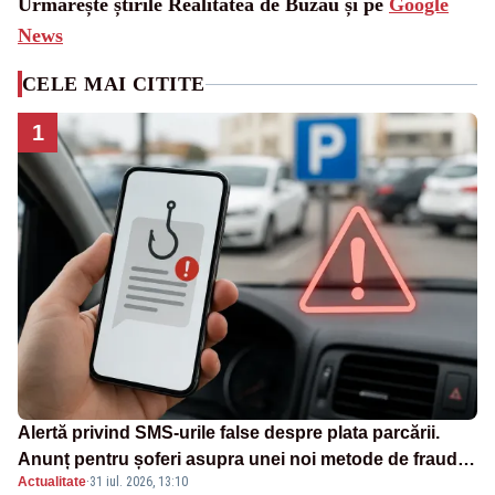
Urmărește știrile Realitatea de Buzau și pe
Google
News
CELE MAI CITITE
1
Alertă privind SMS-urile false despre plata parcării.
Anunț pentru șoferi asupra unei noi metode de fraudă
Actualitate
·
31 iul. 2026, 13:10
online