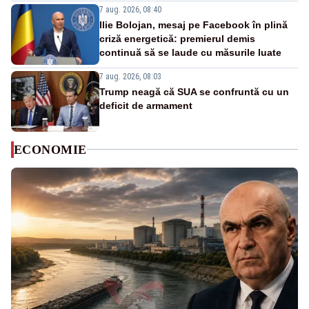
7 aug. 2026, 08:40
Ilie Bolojan, mesaj pe Facebook în plină
criză energetică: premierul demis
continuă să se laude cu măsurile luate
7 aug. 2026, 08:03
Trump neagă că SUA se confruntă cu un
deficit de armament
ECONOMIE