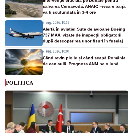
Intervenție crucială pe Dunăre pentru
salvarea Cernavodă. ANAR: Fiecare barjă
va fi scufundată în 3-4 ore
7 aug. 2026, 10:39
Alertă în aviație! Sute de avioane Boeing
737 MAX, vizate de inspecții obligatorii,
după descoperirea unor fisuri în fuselaj
7 aug. 2026, 10:01
Când revin ploile și când scapă România
de caniculă. Prognoza ANM pe o lună
POLITICA