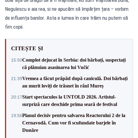
Negulescu e aia rea, si ne apucăm să împărțim țara – vorbim
de influența banilor. Asta e lumea în care trăim nu putem să
fim copii.
CITEȘTE ȘI
Complot dejucat în Serbia: doi bărbați, suspectați
15:50
că plănuiau asasinarea lui Vučić
Vremea a făcut prăpăd după caniculă. Doi bărbați
21:39
au murit loviți de trăsnet în râul Mureș
Start spectaculos la UNTOLD 2026. Artistul-
20:17
surpriză care deschide prima seară de festival
Planul decisiv pentru salvarea Reactorului 2 de la
19:56
Cernavodă. Cum vor fi scufundate barjele în
Dunăre