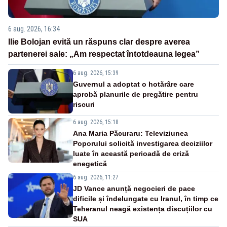
6 aug. 2026, 16:34
Ilie Bolojan evită un răspuns clar despre averea
partenerei sale: „Am respectat întotdeauna legea”
6 aug. 2026, 15:39
Guvernul a adoptat o hotărâre care
aprobă planurile de pregătire pentru
riscuri
6 aug. 2026, 15:18
Ana Maria Păcuraru: Televiziunea
Poporului solicită investigarea deciziilor
luate în această perioadă de criză
enegetică
6 aug. 2026, 11:27
JD Vance anunță negocieri de pace
dificile și îndelungate cu Iranul, în timp ce
Teheranul neagă existența discuțiilor cu
SUA