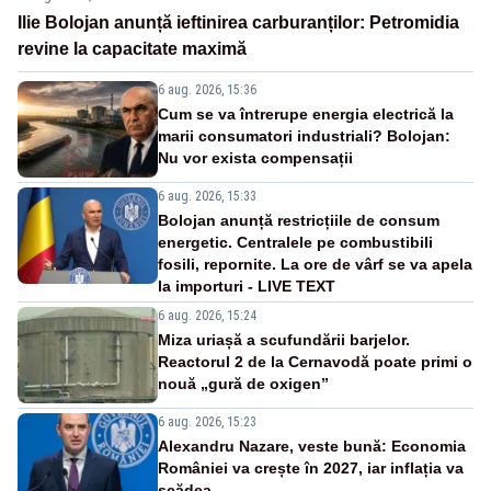
Ilie Bolojan anunță ieftinirea carburanților: Petromidia
revine la capacitate maximă
6 aug. 2026, 15:36
Cum se va întrerupe energia electrică la
marii consumatori industriali? Bolojan:
Nu vor exista compensații
6 aug. 2026, 15:33
Bolojan anunță restricțiile de consum
energetic. Centralele pe combustibili
fosili, repornite. La ore de vârf se va apela
la importuri - LIVE TEXT
6 aug. 2026, 15:24
Miza uriașă a scufundării barjelor.
Reactorul 2 de la Cernavodă poate primi o
nouă „gură de oxigen”
6 aug. 2026, 15:23
Alexandru Nazare, veste bună: Economia
României va crește în 2027, iar inflația va
scădea