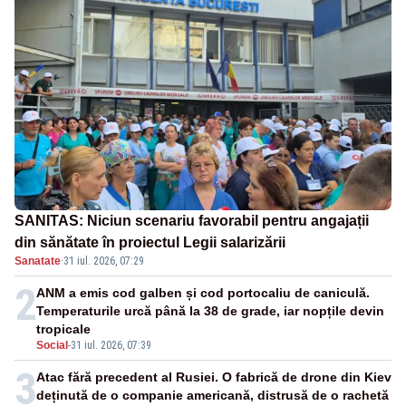
SANITAS: Niciun scenariu favorabil pentru angajații
din sănătate în proiectul Legii salarizării
Sanatate
·
31 iul. 2026, 07:29
2
ANM a emis cod galben și cod portocaliu de caniculă.
Temperaturile urcă până la 38 de grade, iar nopțile devin
tropicale
Social
-
31 iul. 2026, 07:39
3
Atac fără precedent al Rusiei. O fabrică de drone din Kiev
deținută de o companie americană, distrusă de o rachetă