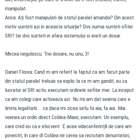
manipulat.
Anca: Ați fost manipulati de statul paralel amandoi? Din acest
motiv sunteti azi in aceasta situație? Dvs numai sunteti ofiter
SRI? Iar dvs sunteti in afara sistemului si aveti un dosar.
Mircea negulescu: Trei dosare, nu unu, 3!
Daniel Florea: Cand m-am referit la faptul ca am facut parte
din statul paralel trebuie sa explic la ce m-am gandit, eu ca
lucrator al SRI activ, executam ordinele sefilor mei. La inceput
ca am colegi care activeaza azi. Nu mi-am dat seama care e
limita legalitatii... ca daca-mi zicea sefu fa aia, fa aia. Mai
veenea un ordin direct Coldea-Maior, executam. Un exemplu,
care cred eu ca e elocvent. E acea videconferință de care am
povestit, în care dl Coldea ne cerea sa recrutam denuntatori,