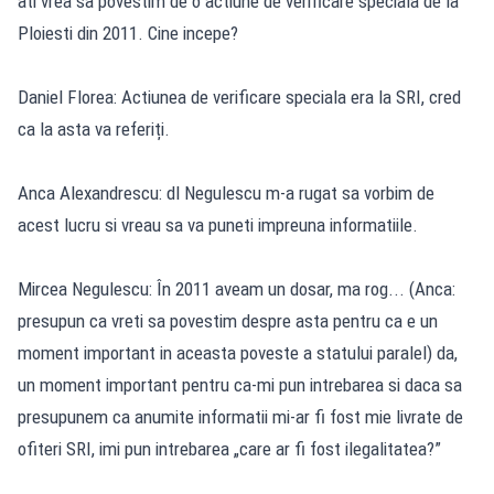
ati vrea sa povestim de o actiune de verificare speciala de la
Ploiesti din 2011. Cine incepe?
Daniel Florea: Actiunea de verificare speciala era la SRI, cred
ca la asta va referiți.
Anca Alexandrescu: dl Negulescu m-a rugat sa vorbim de
acest lucru si vreau sa va puneti impreuna informatiile.
Mircea Negulescu: În 2011 aveam un dosar, ma rog... (Anca:
presupun ca vreti sa povestim despre asta pentru ca e un
moment important in aceasta poveste a statului paralel) da,
un moment important pentru ca-mi pun intrebarea si daca sa
presupunem ca anumite informatii mi-ar fi fost mie livrate de
ofiteri SRI, imi pun intrebarea „care ar fi fost ilegalitatea?”