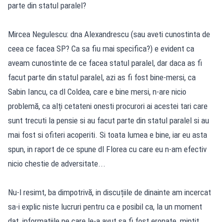
parte din statul paralel?
Mircea Negulescu: dna Alexandrescu (sau aveti cunostinta de
ceea ce facea SP? Ca sa fiu mai specifica?) e evident ca
aveam cunostinte de ce facea statul paralel, dar daca as fi
facut parte din statul paralel, azi as fi fost bine-mersi, ca
Sabin Iancu, ca dl Coldea, care e bine mersi, n-are nicio
problemă, ca alți cetateni onesti procurori ai acestei tari care
sunt trecuti la pensie si au facut parte din statul paralel si au
mai fost si ofiteri acoperiti. Si toata lumea e bine, iar eu asta
spun, in raport de ce spune dl Florea cu care eu n-am efectiv
nicio chestie de adversitate...
Nu-l resimt, ba dimpotrivă, in discuțiile de dinainte am incercat
sa-i explic niste lucruri pentru ca e posibil ca, la un moment
dat, informațiile pe care le-a avut sa fi fost eronate, mintit,