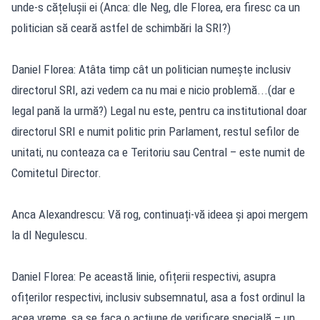
unde-s cățelușii ei (Anca: dle Neg, dle Florea, era firesc ca un
politician să ceară astfel de schimbări la SRI?)
Daniel Florea: Atâta timp cât un politician numește inclusiv
directorul SRI, azi vedem ca nu mai e nicio problemă...(dar e
legal pană la urmă?) Legal nu este, pentru ca institutional doar
directorul SRI e numit politic prin Parlament, restul sefilor de
unitati, nu conteaza ca e Teritoriu sau Central – este numit de
Comitetul Director.
Anca Alexandrescu: Vă rog, continuați-vă ideea și apoi mergem
la dl Negulescu.
Daniel Florea: Pe această linie, ofițerii respectivi, asupra
ofițerilor respectivi, inclusiv subsemnatul, asa a fost ordinul la
acea vreme, sa se faca o actiune de verificare specială – un