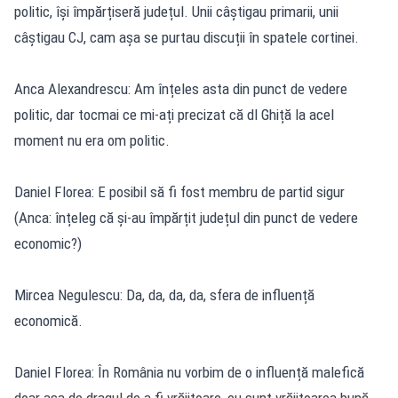
politic, își împărțiseră județul. Unii câștigau primarii, unii
câștigau CJ, cam așa se purtau discuții în spatele cortinei.
Anca Alexandrescu: Am înțeles asta din punct de vedere
politic, dar tocmai ce mi-ați precizat că dl Ghiță la acel
moment nu era om politic.
Daniel Florea: E posibil să fi fost membru de partid sigur
(Anca: înțeleg că și-au împărțit județul din punct de vedere
economic?)
Mircea Negulescu: Da, da, da, da, sfera de influență
economică.
Daniel Florea: În România nu vorbim de o influență malefică
doar așa de dragul de a fi vrăjitoare, eu sunt vrăjitoarea bună,