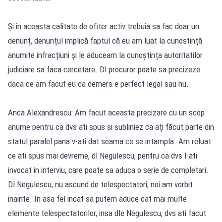
Și in aceasta calitate de ofiter activ trebuia sa fac doar un
denunț, denunțul implică faptul că eu am luat la cunostință
anumite infracțiuni și le aduceam la cunoștința autoritatilor
judiciare sa faca cercetare. Dl procuror poate sa precizeze
daca ce am facut eu ca demers e perfect legal sau nu.
Anca Alexandrescu: Am facut aceasta precizare cu un scop
anume pentru ca dvs ati spus si subliniez ca ați făcut parte din
statul paralel pana v-ati dat seama ce se intampla. Am reluat
ce ati spus mai devreme, dl Negulescu, pentru ca dvs l-ati
invocat in interviu, care poate sa aduca o serie de completari.
Dl Negulescu, nu ascund de telespectatori, noi am vorbit
inainte. In asa fel incat sa putem aduce cat mai multe
elemente telespectatorilor, insa dle Negulescu, dvs ati facut