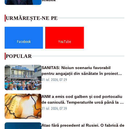
URMĂREȘTE-NE PE
Facebook
YouTube
POPULAR
SANITAS: Niciun scenariu favorabil
pentru angajații din sănătate în proiectul
Legii salarizării
31 iul. 2026, 07:29
ANM a emis cod galben și cod portocaliu
de caniculă. Temperaturile urcă până la 38
de grade, iar nopțile devin tropicale
31 iul. 2026, 07:39
Atac fără precedent al Rusiei. O fabrică de