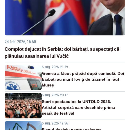
24 feb. 2026, 15:50
Complot dejucat în Serbia: doi bărbați, suspectați că
plănuiau asasinarea lui Vučić
6 aug. 2026, 21:39
Vremea a făcut prăpăd după caniculă. Doi
bărbați au murit loviți de trăsnet în râul
Mureș
6 aug. 2026, 20:17
Start spectaculos la UNTOLD 2026.
Artistul-surpriză care deschide prima
seară de festival
6 aug. 2026, 19:56
Planul decisiv pentru salvarea