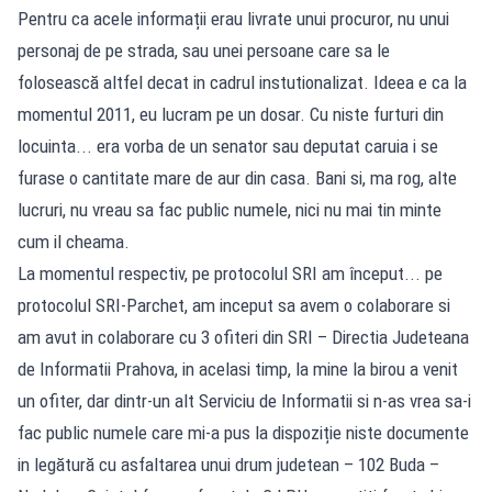
Pentru ca acele informații erau livrate unui procuror, nu unui
personaj de pe strada, sau unei persoane care sa le
folosească altfel decat in cadrul instutionalizat. Ideea e ca la
momentul 2011, eu lucram pe un dosar. Cu niste furturi din
locuinta... era vorba de un senator sau deputat caruia i se
furase o cantitate mare de aur din casa. Bani si, ma rog, alte
lucruri, nu vreau sa fac public numele, nici nu mai tin minte
cum il cheama.
La momentul respectiv, pe protocolul SRI am început... pe
protocolul SRI-Parchet, am inceput sa avem o colaborare si
am avut in colaborare cu 3 ofiteri din SRI – Directia Judeteana
de Informatii Prahova, in acelasi timp, la mine la birou a venit
un ofiter, dar dintr-un alt Serviciu de Informatii si n-as vrea sa-i
fac public numele care mi-a pus la dispoziție niste documente
in legătură cu asfaltarea unui drum judetean – 102 Buda –