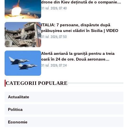
drone din Kiev deținută de o companie
americană, distrusă de o rachetă
31 iul. 2026, 07:40
rusească
ITALIA: 7 persoane, dispărute după
prăbușirea unei clădiri în Sicilia | VIDEO
31 iul. 2026, 07:50
Alertă aeriană la graniță pentru a treia
oară în 24 de ore. Două aeronave
Eurofighter britanice au fost ridicate de la
31 iul. 2026, 07:24
sol
CATEGORII POPULARE
Actualitate
Politica
Economie