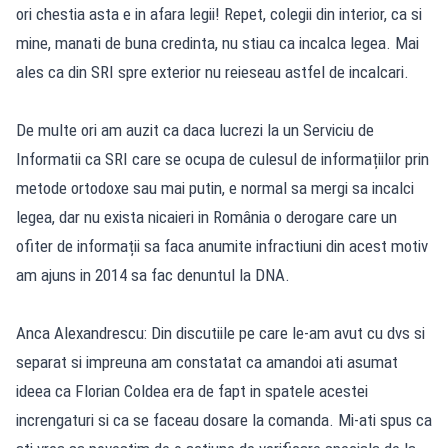
ori chestia asta e in afara legii! Repet, colegii din interior, ca si
mine, manati de buna credinta, nu stiau ca incalca legea. Mai
ales ca din SRI spre exterior nu reieseau astfel de incalcari.
De multe ori am auzit ca daca lucrezi la un Serviciu de
Informatii ca SRI care se ocupa de culesul de informațiilor prin
metode ortodoxe sau mai putin, e normal sa mergi sa incalci
legea, dar nu exista nicaieri in România o derogare care un
ofiter de informații sa faca anumite infractiuni din acest motiv
am ajuns in 2014 sa fac denuntul la DNA.
Anca Alexandrescu: Din discutiile pe care le-am avut cu dvs si
separat si impreuna am constatat ca amandoi ati asumat
ideea ca Florian Coldea era de fapt in spatele acestei
increngaturi si ca se faceau dosare la comanda. Mi-ati spus ca