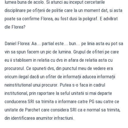
lumea buna de acolo. Si atunci au inceput cercetarile
disciplinare pe ofițerii de politie care la un moment dat, si asta
poate sa confirme Florea, au fost dusi la poligraf. E advărat
dle Florea?
Daniel Florea: Aa... partial este... bun... pe linia asta eu pot sa
vin sa spun facem un pic de lumina. Grupul de ofiteri pe care
eu ii stablisem in relatia cu dvs in afara de relatia asta cu
procurorul. Ce spuneti dvs, din punctul meu de vedere era
oricum ilegal dacă un ofiter de informații aducea informații
neinstitutional unui procuror. Putea s-o faca in cadrul
institutional, prin raportare la seful unitatii si mai departe
conducerea SRI sa trimita o informare catre PG sau catre ce
unitate de Parchet care considera SRI ca e normal sa trimita,
din identificarea anumitor infractiuni.