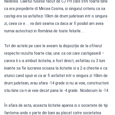
Nedelea. Caietul fusese facut de CJ PH care stiti foarte bine
ca era președinte dl Mircea Cosma, si singurul criteriu ca sa
castigi era sa asfaltezi 10km de drum judetean intr-o singura
zi, ceea ce e... va dati seama ca daca ar fi posibil am avea
numai autostrazi in România de toate felurile...
Tot din actele pe care le aveam la dispoziție de la ofiterul
respectiv rezulta foarte clar, una: ca cei care castigaseră –
carora li s-a atribuit licitatia, a fost direct, asfaltau cu 3 luni
inainte sa fie lucrarea scoasa la licitatie si a 2-a chestie e ca
atunci cand spun ei ca ar fi asfaltat intr-o singura zi 10km de
drum judetean, erau afara -14 grade si nu ai voie, constructorii
stiu bine ca n-ai voie decat pana la -4 grade. Nicidecum la -14.
În afara de asta, aceasta licitatie aparea si o societate de tip
fantoma unde o parte din bani au plecat catre societatea