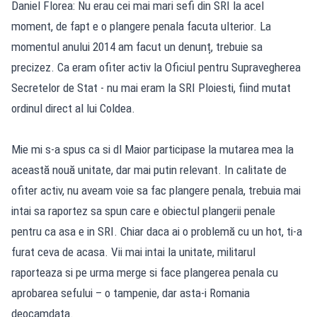
Daniel Florea: Nu erau cei mai mari sefi din SRI la acel
moment, de fapt e o plangere penala facuta ulterior. La
momentul anului 2014 am facut un denunț, trebuie sa
precizez. Ca eram ofiter activ la Oficiul pentru Supravegherea
Secretelor de Stat - nu mai eram la SRI Ploiesti, fiind mutat
ordinul direct al lui Coldea.
Mie mi s-a spus ca si dl Maior participase la mutarea mea la
această nouă unitate, dar mai putin relevant. In calitate de
ofiter activ, nu aveam voie sa fac plangere penala, trebuia mai
intai sa raportez sa spun care e obiectul plangerii penale
pentru ca asa e in SRI. Chiar daca ai o problemă cu un hot, ti-a
furat ceva de acasa. Vii mai intai la unitate, militarul
raporteaza si pe urma merge si face plangerea penala cu
aprobarea sefului – o tampenie, dar asta-i Romania
deocamdata.