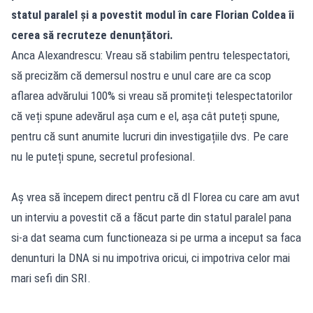
statul paralel și a povestit modul în care Florian Coldea îi
cerea să recruteze denunțători.
Anca Alexandrescu: Vreau să stabilim pentru telespectatori,
să precizăm că demersul nostru e unul care are ca scop
aflarea advărului 100% si vreau să promiteți telespectatorilor
că veți spune adevărul așa cum e el, așa cât puteți spune,
pentru că sunt anumite lucruri din investigațiile dvs. Pe care
nu le puteți spune, secretul profesional.
Aș vrea să începem direct pentru că dl Florea cu care am avut
un interviu a povestit că a făcut parte din statul paralel pana
si-a dat seama cum functioneaza si pe urma a inceput sa faca
denunturi la DNA si nu impotriva oricui, ci impotriva celor mai
mari sefi din SRI.