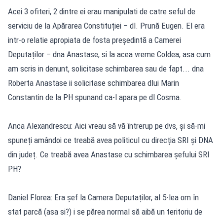
Acei 3 ofiteri, 2 dintre ei erau manipulati de catre seful de
serviciu de la Apărarea Constituției – dl. Prună Eugen. El era
intr-o relatie apropiata de fosta președintă a Camerei
Deputaților – dna Anastase, si la acea vreme Coldea, asa cum
am scris in denunt, solicitase schimbarea sau de fapt... dna
Roberta Anastase ii solicitase schimbarea dlui Marin
Constantin de la PH spunand ca-l apara pe dl Cosma.
Anca Alexandrescu: Aici vreau să vă întrerup pe dvs, și să-mi
spuneți amândoi ce treabă avea politicul cu direcția SRI și DNA
din județ. Ce treabă avea Anastase cu schimbarea șefului SRI
PH?
Daniel Florea: Era șef la Camera Deputaților, al 5-lea om în
stat parcă (asa si?) i se părea normal să aibă un teritoriu de