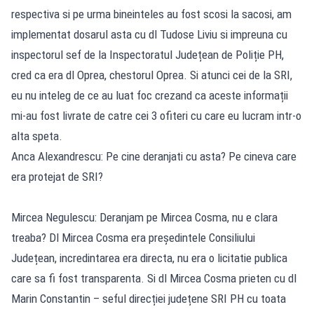
respectiva si pe urma bineinteles au fost scosi la sacosi, am
implementat dosarul asta cu dl Tudose Liviu si impreuna cu
inspectorul sef de la Inspectoratul Județean de Poliție PH,
cred ca era dl Oprea, chestorul Oprea. Si atunci cei de la SRI,
eu nu inteleg de ce au luat foc crezand ca aceste informații
mi-au fost livrate de catre cei 3 ofiteri cu care eu lucram intr-o
alta speta.
Anca Alexandrescu: Pe cine deranjati cu asta? Pe cineva care
era protejat de SRI?
Mircea Negulescu: Deranjam pe Mircea Cosma, nu e clara
treaba? Dl Mircea Cosma era președintele Consiliului
Județean, incredintarea era directa, nu era o licitatie publica
care sa fi fost transparenta. Si dl Mircea Cosma prieten cu dl
Marin Constantin – seful direcției județene SRI PH cu toata