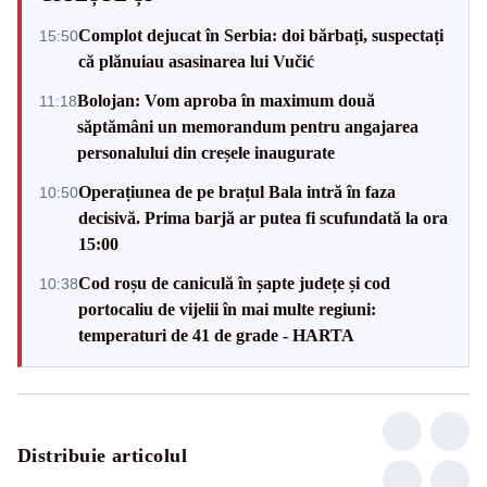
Complot dejucat în Serbia: doi bărbați, suspectați
15:50
că plănuiau asasinarea lui Vučić
Bolojan: Vom aproba în maximum două
11:18
săptămâni un memorandum pentru angajarea
personalului din creșele inaugurate
Operațiunea de pe brațul Bala intră în faza
10:50
decisivă. Prima barjă ar putea fi scufundată la ora
15:00
Cod roșu de caniculă în șapte județe și cod
10:38
portocaliu de vijelii în mai multe regiuni:
temperaturi de 41 de grade - HARTA
Distribuie articolul