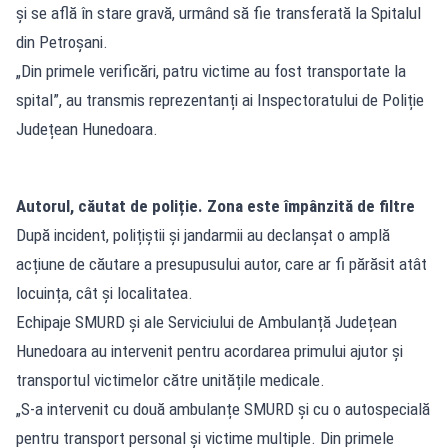
și se află în stare gravă, urmând să fie transferată la Spitalul
din Petroșani.
„Din primele verificări, patru victime au fost transportate la
spital”, au transmis reprezentanți ai Inspectoratului de Poliție
Județean Hunedoara.
Autorul, căutat de poliție. Zona este împânzită de filtre
După incident, polițiștii și jandarmii au declanșat o amplă
acțiune de căutare a presupusului autor, care ar fi părăsit atât
locuința, cât și localitatea.
Echipaje SMURD și ale Serviciului de Ambulanță Județean
Hunedoara au intervenit pentru acordarea primului ajutor și
transportul victimelor către unitățile medicale.
„S-a intervenit cu două ambulanțe SMURD și cu o autospecială
pentru transport personal și victime multiple. Din primele