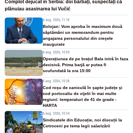
Complot dejucat în Serbia: doi bărbați, suspectați că
plănuiau asasinarea lui Vučić
6 aug. 2026, 11:18
Bolojan: Vom aproba în maximum două
săptămâni un memorandum pentru
angajarea personalului din creșele
inaugurate
6 aug. 2026, 10:50
Operațiunea de pe brațul Bala intră în faza
decisivă. Prima barjă ar putea fi
scufundată la ora 15:00
6 aug. 2026, 10:38
Cod roșu de caniculă în șapte județe și
cod portocaliu de vijelii în mai multe
regiuni: temperaturi de 41 de grade -
HARTA
6 aug. 2026, 10:34
Sindicatele din Educație, noi discuții la
Cotroceni pe tema legii salarizării