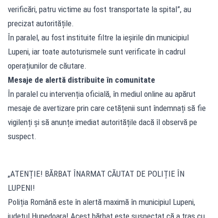
verificări, patru victime au fost transportate la spital”, au
precizat autoritățile.
În paralel, au fost instituite filtre la ieșirile din municipiul
Lupeni, iar toate autoturismele sunt verificate în cadrul
operațiunilor de căutare.
Mesaje de alertă distribuite în comunitate
În paralel cu intervenția oficială, în mediul online au apărut
mesaje de avertizare prin care cetățenii sunt îndemnați să fie
vigilenți și să anunțe imediat autoritățile dacă îl observă pe
suspect.
„ATENȚIE! BĂRBAT ÎNARMAT CĂUTAT DE POLIȚIE ÎN
LUPENI!
Poliția Română este în alertă maximă în municipiul Lupeni,
județul Hunedoara! Acest bărbat este suspectat că a tras cu