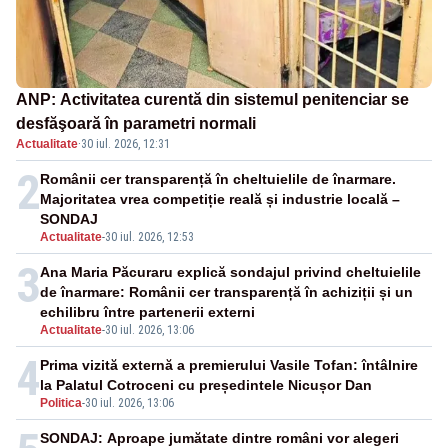
ANP: Activitatea curentă din sistemul penitenciar se
desfăşoară în parametri normali
Actualitate
·
30 iul. 2026, 12:31
2
Românii cer transparență în cheltuielile de înarmare.
Majoritatea vrea competiție reală și industrie locală –
SONDAJ
Actualitate
-
30 iul. 2026, 12:53
3
Ana Maria Păcuraru explică sondajul privind cheltuielile
de înarmare: Românii cer transparență în achiziții și un
echilibru între partenerii externi
Actualitate
-
30 iul. 2026, 13:06
4
Prima vizită externă a premierului Vasile Tofan: întâlnire
la Palatul Cotroceni cu președintele Nicușor Dan
Politica
-
30 iul. 2026, 13:06
SONDAJ: Aproape jumătate dintre români vor alegeri