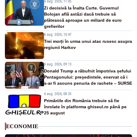
6 aug. 2026, 11:05
Zi decisivă la Înalta Curte. Guvernul
Bolojan află astăzi dacă trebuie să
plătească aproape un miliard de euro
grefierilor
6 aug. 2026, 10:47
Trei morți în urma unui atac rusesc asupra
regiunii Harkov
6 aug. 2026, 09:13
Donald Trump a răbufnit împotriva șefului
Pentagonului: președintele, enervat că i
s-ar fi ascuns penuria de rachete – SURSE
6 aug. 2026, 08:35
Primăriile din România trebuie să fie
înrolate în platforma ghiseul.ro până pe
25 august
ECONOMIE