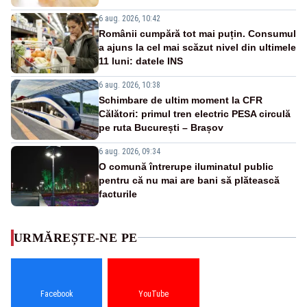
6 aug. 2026, 10:42
Românii cumpără tot mai puțin. Consumul
a ajuns la cel mai scăzut nivel din ultimele
11 luni: datele INS
6 aug. 2026, 10:38
Schimbare de ultim moment la CFR
Călători: primul tren electric PESA circulă
pe ruta București – Brașov
6 aug. 2026, 09:34
O comună întrerupe iluminatul public
pentru că nu mai are bani să plătească
facturile
URMĂREȘTE-NE PE
Facebook
YouTube