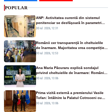
POPULAR
ANP: Activitatea curentă din sistemul
penitenciar se desfăşoară în parametri
normali
30 iul. 2026, 12:31
Românii cer transparență în cheltuielile
de înarmare. Majoritatea vrea competiție
reală și industrie locală – SONDAJ
30 iul. 2026, 12:53
Ana Maria Păcuraru explică sondajul
privind cheltuielile de înarmare: Românii
cer transparență în achiziții și un echilibru
30 iul. 2026, 13:06
între partenerii externi
Prima vizită externă a premierului Vasile
Tofan: întâlnire la Palatul Cotroceni cu
președintele Nicușor Dan
30 iul. 2026, 13:06