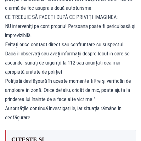
o armă de foc asupra a două autoturisme.
CE TREBUIE SĂ FACEȚI DUPĂ CE PRIVIȚI IMAGINEA:
NU interveniți pe cont propriu! Persoana poate fi periculoasă și
imprevizibilă.
Evitați orice contact direct sau confruntare cu suspectul.
Dacă îl observați sau aveți informații despre locul în care se
ascunde, sunați de urgență la 112 sau anunțați cea mai
apropiată unitate de poliție!
Polițiștii desfășoară în aceste momente filtre și verificări de
amploare în zonă. Orice detaliu, oricât de mic, poate ajuta la
prinderea lui înainte de a face alte victime.”
Autoritățile continuă investigațiile, iar situația rămâne în
desfășurare.
CITEȘTE ȘI