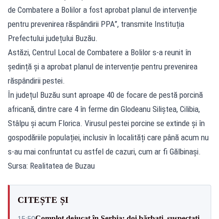
de Combatere a Bolilor a fost aprobat planul de intervenție
pentru prevenirea răspândirii PPA”, transmite Instituția
Prefectului județului Buzău.
Astăzi, Centrul Local de Combatere a Bolilor s-a reunit în
ședință și a aprobat planul de intervenție pentru prevenirea
răspândirii pestei.
În județul Buzău sunt aproape 40 de focare de pestă porcină
africană, dintre care 4 în ferme din Glodeanu Siliștea, Cilibia,
Stâlpu și acum Florica. Virusul pestei porcine se extinde și în
gospodăriile populației, inclusiv în localități care până acum nu
s-au mai confruntat cu astfel de cazuri, cum ar fi Gălbinași.
Sursa: Realitatea de Buzau
CITEȘTE ȘI
Complot dejucat în Serbia: doi bărbați, suspectați
15:50