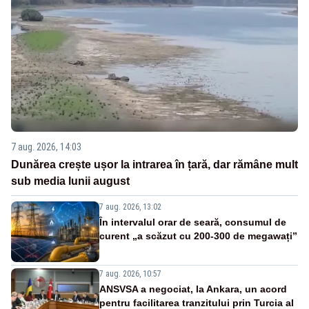
7 aug. 2026, 14:03
Dunărea crește ușor la intrarea în țară, dar rămâne mult
sub media lunii august
7 aug. 2026, 13:02
În intervalul orar de seară, consumul de
curent „a scăzut cu 200-300 de megawați”
7 aug. 2026, 10:57
ANSVSA a negociat, la Ankara, un acord
pentru facilitarea tranzitului prin Turcia al