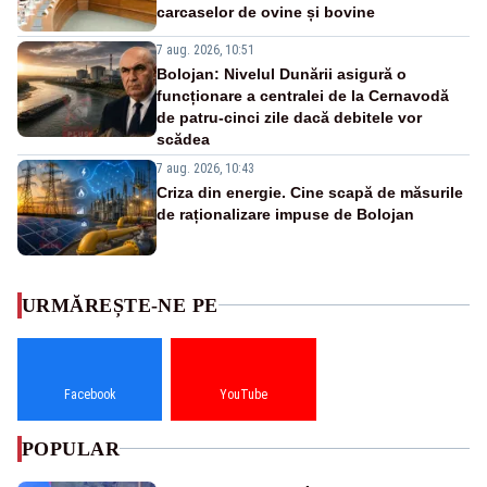
carcaselor de ovine și bovine
7 aug. 2026, 10:51
Bolojan: Nivelul Dunării asigură o
funcționare a centralei de la Cernavodă
de patru-cinci zile dacă debitele vor
scădea
7 aug. 2026, 10:43
Criza din energie. Cine scapă de măsurile
de raționalizare impuse de Bolojan
URMĂREȘTE-NE PE
Facebook
YouTube
POPULAR