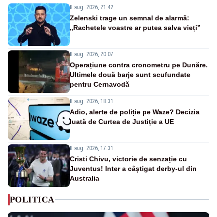
8 aug. 2026, 21:42
Zelenski trage un semnal de alarmă:
„Rachetele voastre ar putea salva vieți”
8 aug. 2026, 20:07
Operațiune contra cronometru pe Dunăre.
Ultimele două barje sunt scufundate
pentru Cernavodă
8 aug. 2026, 18:31
Adio, alerte de poliție pe Waze? Decizia
luată de Curtea de Justiție a UE
8 aug. 2026, 17:31
Cristi Chivu, victorie de senzație cu
Juventus! Inter a câștigat derby-ul din
Australia
POLITICA