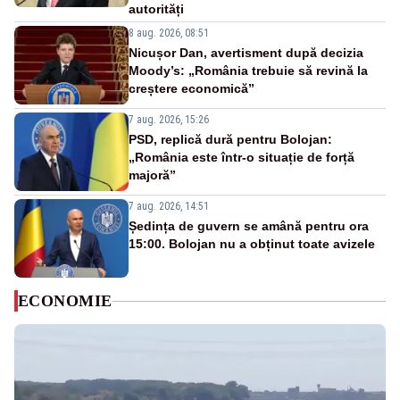
autorități
8 aug. 2026, 08:51
Nicușor Dan, avertisment după decizia
Moody’s: „România trebuie să revină la
creștere economică”
7 aug. 2026, 15:26
PSD, replică dură pentru Bolojan:
„România este într-o situație de forță
majoră”
7 aug. 2026, 14:51
Ședința de guvern se amână pentru ora
15:00. Bolojan nu a obținut toate avizele
ECONOMIE