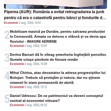
Piperea (AUR): România a evitat retrogradarea la junk
pentru că era o catastrofă pentru bănci și fondurile de
Economie
·
2 aug. 2026, 10:01
pensii
2
Mobilizare masivă pe Dunăre, pentru salvarea producției
la Cernavodă. Armata va detona o stâncă și va devia apa
fluviului - IMAGINI AERIENE
Economie
-
2 aug. 2026, 10:07
3
Dorina Barcari dă în vileag șmecheria înghețării pensiilor.
Sumele uriașe pierdute de fiecare român
Economie
-
2 aug. 2026, 10:09
4
Mihai Chirica, atac devastator la adresa progresiștilor lui
Bolojan: Trebuie să protejăm și natura, dar nu șținem
omaneii în stare permanentă de alertă
Economie
-
2 aug. 2026, 10:12
5
Daniel Udrescu: De ce patrimoniul va deveni conceptul
central al economiei viitoare?
Economie
-
2 aug. 2026, 09:22