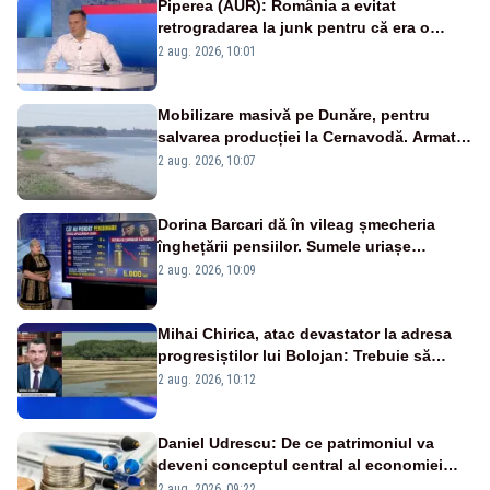
Piperea (AUR): România a evitat
retrogradarea la junk pentru că era o
catastrofă pentru bănci și fondurile de
2 aug. 2026, 10:01
pensii
Mobilizare masivă pe Dunăre, pentru
salvarea producției la Cernavodă. Armata
va detona o stâncă și va devia apa
2 aug. 2026, 10:07
fluviului - IMAGINI AERIENE
Dorina Barcari dă în vileag șmecheria
înghețării pensiilor. Sumele uriașe
pierdute de fiecare român
2 aug. 2026, 10:09
Mihai Chirica, atac devastator la adresa
progresiștilor lui Bolojan: Trebuie să
protejăm și natura, dar nu șținem omaneii
2 aug. 2026, 10:12
în stare permanentă de alertă
Daniel Udrescu: De ce patrimoniul va
deveni conceptul central al economiei
viitoare?
2 aug. 2026, 09:22