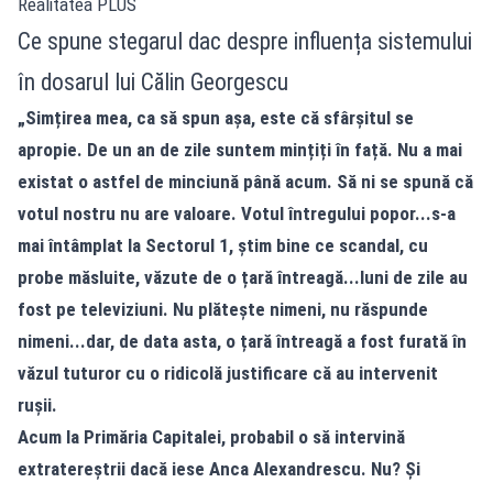
Realitatea PLUS
Ce spune stegarul dac despre influența sistemului
în dosarul lui Călin Georgescu
„Simțirea mea, ca să spun așa, este că sfârșitul se
apropie. De un an de zile suntem mințiți în față. Nu a mai
existat o astfel de minciună până acum. Să ni se spună că
votul nostru nu are valoare. Votul întregului popor...s-a
mai întâmplat la Sectorul 1, știm bine ce scandal, cu
probe măsluite, văzute de o țară întreagă...luni de zile au
fost pe televiziuni. Nu plătește nimeni, nu răspunde
nimeni...dar, de data asta, o țară întreagă a fost furată în
văzul tuturor cu o ridicolă justificare că au intervenit
rușii.
Acum la Primăria Capitalei, probabil o să intervină
extratereștrii dacă iese Anca Alexandrescu. Nu? Și