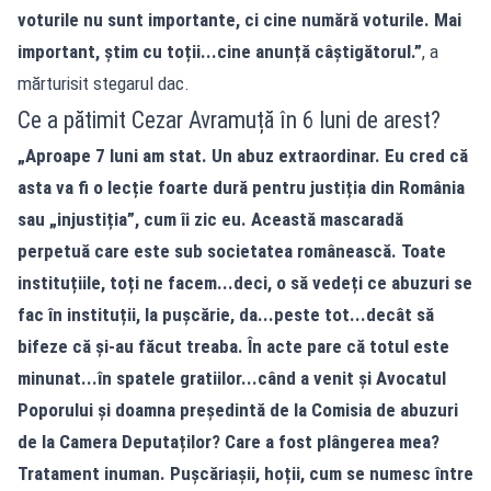
voturile nu sunt importante, ci cine numără voturile. Mai
important, știm cu toții...cine anunță câștigătorul.”
, a
mărturisit stegarul dac.
Ce a pătimit Cezar Avramuță în 6 luni de arest?
„Aproape 7 luni am stat. Un abuz extraordinar. Eu cred că
asta va fi o lecție foarte dură pentru justiția din România
sau „injustiția”, cum îi zic eu. Această mascaradă
perpetuă care este sub societatea românească. Toate
instituțiile, toți ne facem...deci, o să vedeți ce abuzuri se
fac în instituții, la pușcărie, da...peste tot...decât să
bifeze că și-au făcut treaba. În acte pare că totul este
minunat...în spatele gratiilor...când a venit și Avocatul
Poporului și doamna președintă de la Comisia de abuzuri
de la Camera Deputaților? Care a fost plângerea mea?
Tratament inuman. Pușcăriașii, hoții, cum se numesc între