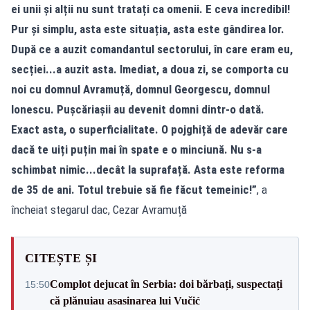
ei unii și alții nu sunt tratați ca omenii. E ceva incredibil!
Pur și simplu, asta este situația, asta este gândirea lor.
După ce a auzit comandantul sectorului, în care eram eu,
secției...a auzit asta. Imediat, a doua zi, se comporta cu
noi cu domnul Avramuță, domnul Georgescu, domnul
Ionescu. Pușcăriașii au devenit domni dintr-o dată.
Exact asta, o superficialitate. O pojghiță de adevăr care
dacă te uiți puțin mai în spate e o minciună. Nu s-a
schimbat nimic...decât la suprafață. Asta este reforma
de 35 de ani. Totul trebuie să fie făcut temeinic!”
, a
încheiat stegarul dac, Cezar Avramuță
CITEȘTE ȘI
Complot dejucat în Serbia: doi bărbați, suspectați
15:50
că plănuiau asasinarea lui Vučić