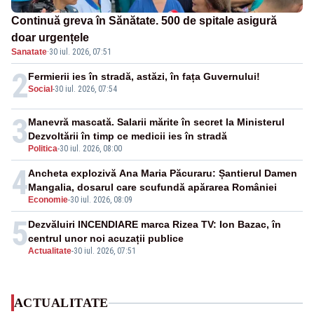
Continuă greva în Sănătate. 500 de spitale asigură
doar urgențele
Sanatate
·
30 iul. 2026, 07:51
2
Fermierii ies în stradă, astăzi, în fața Guvernului!
Social
-
30 iul. 2026, 07:54
3
Manevră mascată. Salarii mărite în secret la Ministerul
Dezvoltării în timp ce medicii ies în stradă
Politica
-
30 iul. 2026, 08:00
4
Ancheta explozivă Ana Maria Păcuraru: Șantierul Damen
Mangalia, dosarul care scufundă apărarea României
Economie
-
30 iul. 2026, 08:09
5
Dezvăluiri INCENDIARE marca Rizea TV: Ion Bazac, în
centrul unor noi acuzații publice
Actualitate
-
30 iul. 2026, 07:51
ACTUALITATE