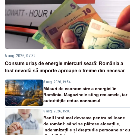
6 aug. 2026, 07:32
Consum uriaș de energie miercuri seară: România a
fost nevoită să importe aproape o treime din necesar
5 aug. 2026, 19:54
Măsuri de economisire a energiei în
România. Magazinele sting reclamele, iar
autoritățile reduc consumul
5 aug. 2026, 15:03
Banii intră mai devreme pentru milioane
de români: când se plătesc alocațiile,
indemnizațiile și drepturile persoanelor cu