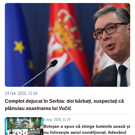
24 feb. 2026, 15:50
Complot dejucat în Serbia: doi bărbați, suspectați că
plănuiau asasinarea lui Vučić
5 aug. 2026, 22:29
Bolojan a spus că stinge luminile acasă și
nu folosește aerul condiționat. Adevărul