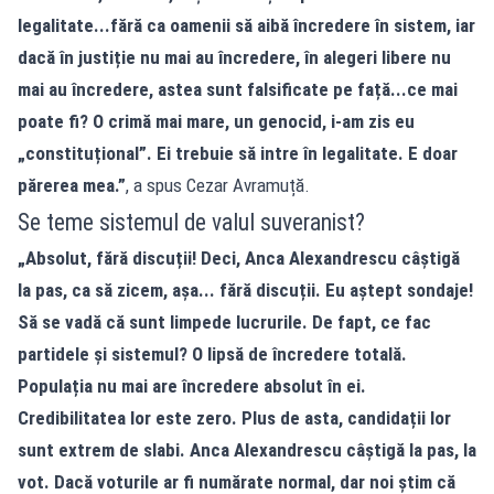
legalitate...fără ca oamenii să aibă încredere în sistem, iar
dacă în justiție nu mai au încredere, în alegeri libere nu
mai au încredere, astea sunt falsificate pe față...ce mai
poate fi? O crimă mai mare, un genocid, i-am zis eu
„constituțional”. Ei trebuie să intre în legalitate. E doar
părerea mea.”
, a spus Cezar Avramuță.
Se teme sistemul de valul suveranist?
„Absolut, fără discuții! Deci, Anca Alexandrescu câștigă
la pas, ca să zicem, așa... fără discuții. Eu aștept sondaje!
Să se vadă că sunt limpede lucrurile. De fapt, ce fac
partidele și sistemul? O lipsă de încredere totală.
Populația nu mai are încredere absolut în ei.
Credibilitatea lor este zero. Plus de asta, candidații lor
sunt extrem de slabi. Anca Alexandrescu câștigă la pas, la
vot. Dacă voturile ar fi numărate normal, dar noi știm că