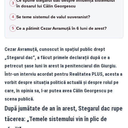
Ce spune stegarul dac despre influența sistemului
3
în dosarul lui Călin Georgescu
Se teme sistemul de valul suveranist?
4
Ce a pătimit Cezar Avramuță în 6 luni de arest?
5
Cezar Avramuță, cunoscut în spațiul public drept
„Stegarul dac”, a făcut primele declarații după ce a
petrecut șase luni în arest la penitenciarul din Giurgiu.
Într-un interviu acordat pentru Realitatea PLUS, acesta a
vorbit despre situația politică actuală și despre rolul pe
care, în opinia sa, l-ar putea avea Călin Georgescu pe
scena publică.
După jumătate de an în arest, Stegarul dac rupe
tăcerea: „Temele sistemului vin în plic de