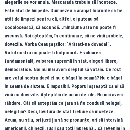
alegerile se vor anula. Mascarada trebuie să înceteze.
Este atât de limpede. Dumnezeu a aranjat lucrurile să fie
atât de limpezi pentru că, altfel, ei puteau să
cocoloșească, să ascundă...minciuna asta nu poate fi
ascunsă. Noi așteptăm, în continuare, să ne vină probele,
dovezile. Vorba Ceaușeștilor: `Arătați-ne dovada! `.
Votul nostru nu poate fi batjocorit. E valoarea
fundamentală, valoarea supremă în stat, alegeri libere,
democratice. Noi nu mai avem dreptul să votăm. Ce rost
are votul nostru dacă el nu e băgat în seamă? Nu e băgat
în seamă de sistem. E imposibil. Poporul așteaptă ca ei să
vină cu dovezile. Așteptăm de un an de zile. Nu mai avem
răbdare. Cât să așteptăm ca țara să fie condusă nelegal,
nelegitim? Deci, lovitura de stat trebuie să înceteze.
Acum, nu știu, ori justiția să se pronunțe, ori să intervină
americanii, chinezii, rușii sau toți împreună...să revenim în