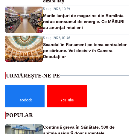
dizabilități
5 aug. 2026, 10:29
Marile lanțuri de magazine din România
reduc consumul de energie. Ce MĂSURI
au anunțat retailerii
5 aug. 2026, 09:46
Scandal în Parlament pe tema centralelor
pe cărbune. Vot decisiv în Camera
Deputaților
URMĂREȘTE-NE PE
Facebook
YouTube
POPULAR
Continuă greva în Sănătate. 500 de
spitale asigură doar urgențele