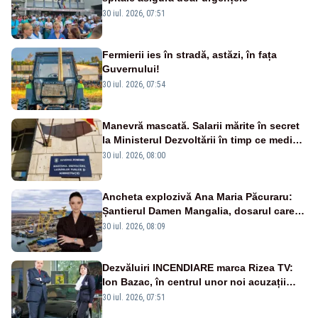
30 iul. 2026, 07:51
Fermierii ies în stradă, astăzi, în fața
Guvernului!
30 iul. 2026, 07:54
Manevră mascată. Salarii mărite în secret
la Ministerul Dezvoltării în timp ce medicii
ies în stradă
30 iul. 2026, 08:00
Ancheta explozivă Ana Maria Păcuraru:
Șantierul Damen Mangalia, dosarul care
scufundă apărarea României
30 iul. 2026, 08:09
Dezvăluiri INCENDIARE marca Rizea TV:
Ion Bazac, în centrul unor noi acuzații
publice
30 iul. 2026, 07:51