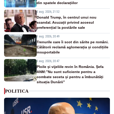
din spatele declarațiilor
5 aug. 2026, 21:52
Donald Trump, în centrul unui nou
scandal. Acuzații privind accesul
preferențial la postările sale
5 aug. 2026, 20:49
Trenurile care îi scot din sărite pe români.
Călătorii reclamă aglomerația și condițiile
insuportabile
5 aug. 2026, 20:47
Ploile și vijeliile revin în România. Șefa
ANM:”Nu sunt suficiente pentru a
combate seceta și pentru a îmbunătăți
situația Dunării”
POLITICA