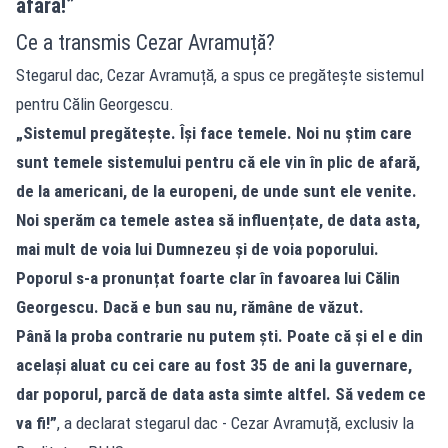
afară!”
Ce a transmis Cezar Avramuță?
Stegarul dac, Cezar Avramuță, a spus ce pregătește sistemul
pentru Călin Georgescu.
„Sistemul pregătește. Își face temele. Noi nu știm care
sunt temele sistemului pentru că ele vin în plic de afară,
de la americani, de la europeni, de unde sunt ele venite.
Noi sperăm ca temele astea să influențate, de data asta,
mai mult de voia lui Dumnezeu și de voia poporului.
Poporul s-a pronunțat foarte clar în favoarea lui Călin
Georgescu. Dacă e bun sau nu, rămâne de văzut.
Până la proba contrarie nu putem ști. Poate că și el e din
același aluat cu cei care au fost 35 de ani la guvernare,
dar poporul, parcă de data asta simte altfel. Să vedem ce
va fi!”
, a declarat stegarul dac - Cezar Avramuță, exclusiv la