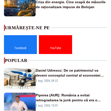
Criza din energie. Cine scapă de măsurile
de raționalizare impuse de Bolojan
URMĂREȘTE-NE PE
Facebook
YouTube
POPULAR
Daniel Udrescu: De ce patrimoniul va
deveni conceptul central al economiei
viitoare?
2 aug. 2026, 09:22
Piperea (AUR): România a evitat
retrogradarea la junk pentru că era o
catastrofă pentru bănci și fondurile de
2 aug. 2026, 10:01
pensii