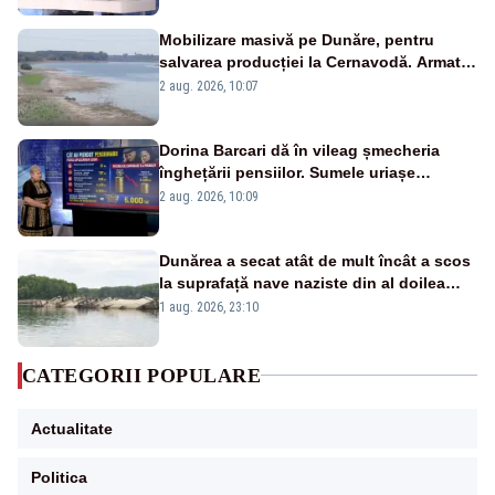
Mobilizare masivă pe Dunăre, pentru
salvarea producției la Cernavodă. Armata
va detona o stâncă și va devia apa
2 aug. 2026, 10:07
fluviului - IMAGINI AERIENE
Dorina Barcari dă în vileag șmecheria
înghețării pensiilor. Sumele uriașe
pierdute de fiecare român
2 aug. 2026, 10:09
Dunărea a secat atât de mult încât a scos
la suprafață nave naziste din al doilea
război mondial
1 aug. 2026, 23:10
CATEGORII POPULARE
Actualitate
Politica