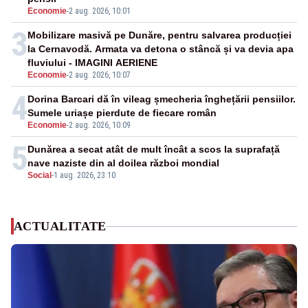
Economie
-
2 aug. 2026, 10:01
3
Mobilizare masivă pe Dunăre, pentru salvarea producției
la Cernavodă. Armata va detona o stâncă și va devia apa
fluviului - IMAGINI AERIENE
Economie
-
2 aug. 2026, 10:07
4
Dorina Barcari dă în vileag șmecheria înghețării pensiilor.
Sumele uriașe pierdute de fiecare român
Economie
-
2 aug. 2026, 10:09
5
Dunărea a secat atât de mult încât a scos la suprafață
nave naziste din al doilea război mondial
Social
-
1 aug. 2026, 23:10
ACTUALITATE