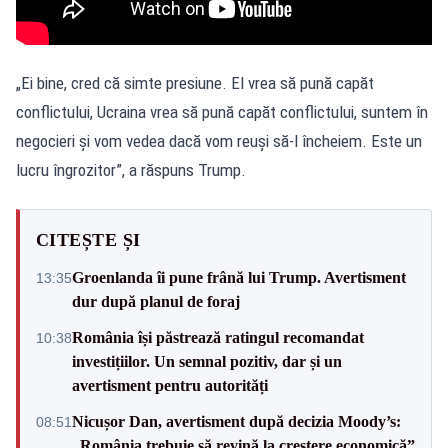
„Ei bine, cred că simte presiune. El vrea să pună capăt
conflictului, Ucraina vrea să pună capăt conflictului, suntem în
negocieri și vom vedea dacă vom reuși să-l încheiem. Este un
lucru îngrozitor”, a răspuns Trump.
CITEȘTE ȘI
Groenlanda îi pune frână lui Trump. Avertisment
13:35
dur după planul de foraj
România își păstrează ratingul recomandat
10:38
investițiilor. Un semnal pozitiv, dar și un
avertisment pentru autorități
Nicușor Dan, avertisment după decizia Moody’s:
08:51
„România trebuie să revină la creștere economică”