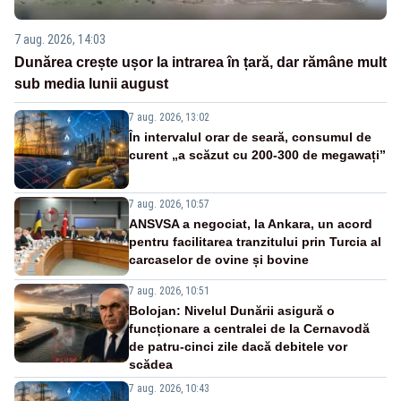
7 aug. 2026, 14:03
Dunărea crește ușor la intrarea în țară, dar rămâne mult
sub media lunii august
7 aug. 2026, 13:02
În intervalul orar de seară, consumul de
curent „a scăzut cu 200-300 de megawați”
7 aug. 2026, 10:57
ANSVSA a negociat, la Ankara, un acord
pentru facilitarea tranzitului prin Turcia al
carcaselor de ovine și bovine
7 aug. 2026, 10:51
Bolojan: Nivelul Dunării asigură o
funcționare a centralei de la Cernavodă
de patru-cinci zile dacă debitele vor
scădea
7 aug. 2026, 10:43