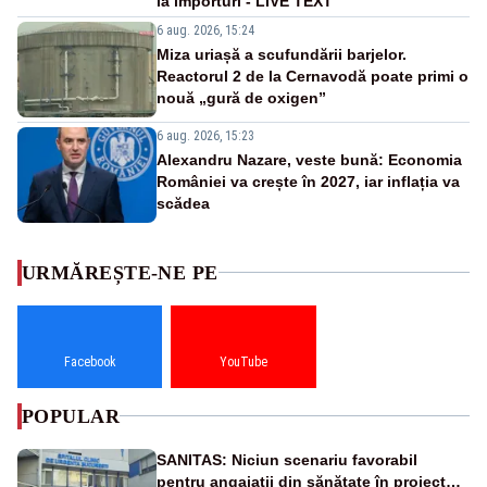
la importuri - LIVE TEXT
6 aug. 2026, 15:24
Miza uriașă a scufundării barjelor.
Reactorul 2 de la Cernavodă poate primi o
nouă „gură de oxigen”
6 aug. 2026, 15:23
Alexandru Nazare, veste bună: Economia
României va crește în 2027, iar inflația va
scădea
URMĂREȘTE-NE PE
Facebook
YouTube
POPULAR
SANITAS: Niciun scenariu favorabil
pentru angajații din sănătate în proiectul