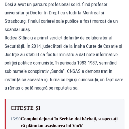
Deși a avut un parcurs profesional solid, fiind profesor
universitar și Doctor în Drept cu studii la Montreal și
Strasbourg, finalul carierei sale publice a fost marcat de un
scandal uriaș.
Rodica Stănoiu a primit verdict definitiv de colaborator al
Securității. În 2014, judecătorii de la Înalta Curte de Casație și
Justiție au stabilit că fostul ministru a dat note informative
poliției politice comuniste, în perioada 1983-1987, semnând
sub numele conspirativ „Sanda”. CNSAS a demonstrat în
instanță că aceasta își turna colegii și cunoscuții, un fapt care
a rămas o pată neagră pe reputația sa.
CITEȘTE ȘI
Complot dejucat în Serbia: doi bărbați, suspectați
15:50
că plănuiau asasinarea lui Vučić