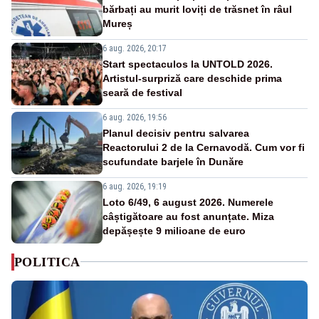
bărbați au murit loviți de trăsnet în râul
Mureș
6 aug. 2026, 20:17
Start spectaculos la UNTOLD 2026.
Artistul-surpriză care deschide prima
seară de festival
6 aug. 2026, 19:56
Planul decisiv pentru salvarea
Reactorului 2 de la Cernavodă. Cum vor fi
scufundate barjele în Dunăre
6 aug. 2026, 19:19
Loto 6/49, 6 august 2026. Numerele
câștigătoare au fost anunțate. Miza
depășește 9 milioane de euro
POLITICA