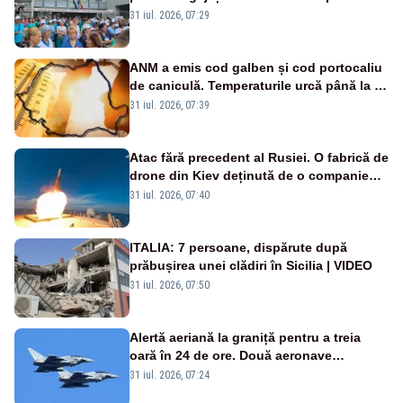
Legii salarizării
31 iul. 2026, 07:29
ANM a emis cod galben și cod portocaliu
de caniculă. Temperaturile urcă până la 38
de grade, iar nopțile devin tropicale
31 iul. 2026, 07:39
Atac fără precedent al Rusiei. O fabrică de
drone din Kiev deținută de o companie
americană, distrusă de o rachetă
31 iul. 2026, 07:40
rusească
ITALIA: 7 persoane, dispărute după
prăbușirea unei clădiri în Sicilia | VIDEO
31 iul. 2026, 07:50
Alertă aeriană la graniță pentru a treia
oară în 24 de ore. Două aeronave
Eurofighter britanice au fost ridicate de la
31 iul. 2026, 07:24
sol