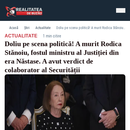
Acasă
Știri
Actualitate
Doliu pe scena politică! A murit Rodica Stănoiu, fostul ministru al Justiției din era Năstase. A avut verdict de colaborator al Securității
·
ACTUALITATE
1 min citire
Doliu pe scena politică! A murit Rodica
Stănoiu, fostul ministru al Justiției din
era Năstase. A avut verdict de
colaborator al Securității