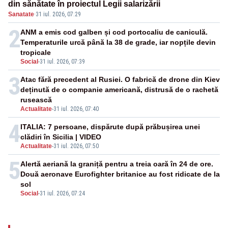
din sănătate în proiectul Legii salarizării
Sanatate
·
31 iul. 2026, 07:29
2
ANM a emis cod galben și cod portocaliu de caniculă.
Temperaturile urcă până la 38 de grade, iar nopțile devin
tropicale
Social
-
31 iul. 2026, 07:39
3
Atac fără precedent al Rusiei. O fabrică de drone din Kiev
deținută de o companie americană, distrusă de o rachetă
rusească
Actualitate
-
31 iul. 2026, 07:40
4
ITALIA: 7 persoane, dispărute după prăbușirea unei
clădiri în Sicilia | VIDEO
Actualitate
-
31 iul. 2026, 07:50
5
Alertă aeriană la graniță pentru a treia oară în 24 de ore.
Două aeronave Eurofighter britanice au fost ridicate de la
sol
Social
-
31 iul. 2026, 07:24