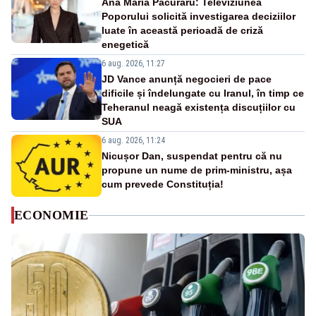
Ana Maria Păcuraru: Televiziunea
Poporului solicită investigarea deciziilor
luate în această perioadă de criză
enegetică
6 aug. 2026, 11:27
JD Vance anunță negocieri de pace
dificile și îndelungate cu Iranul, în timp ce
Teheranul neagă existența discuțiilor cu
SUA
6 aug. 2026, 11:24
Nicușor Dan, suspendat pentru că nu
propune un nume de prim-ministru, așa
cum prevede Constituția!
ECONOMIE