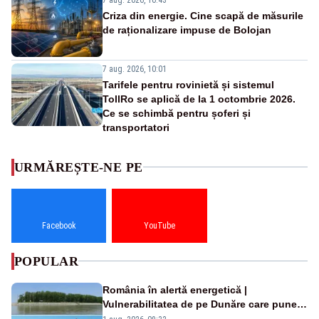
Criza din energie. Cine scapă de măsurile
de raționalizare impuse de Bolojan
7 aug. 2026, 10:01
Tarifele pentru rovinietă și sistemul
TollRo se aplică de la 1 octombrie 2026.
Ce se schimbă pentru șoferi și
transportatori
URMĂREȘTE-NE PE
Facebook
YouTube
POPULAR
România în alertă energetică |
Vulnerabilitatea de pe Dunăre care pune
în pericol Centrala Cernavodă era