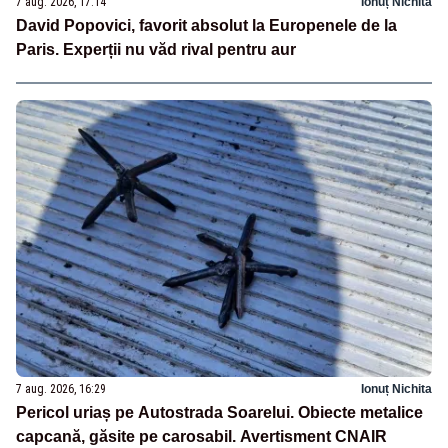
7 aug. 2026, 17:14
Ionuț Nichita
David Popovici, favorit absolut la Europenele de la
Paris. Experții nu văd rival pentru aur
7 aug. 2026, 16:29
Ionuț Nichita
Pericol uriaș pe Autostrada Soarelui. Obiecte metalice
capcană, găsite pe carosabil. Avertisment CNAIR