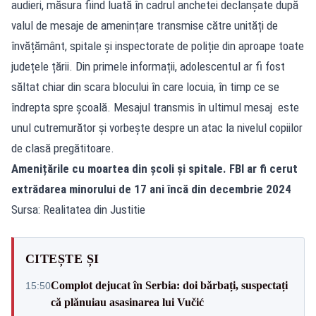
audieri, măsura fiind luată în cadrul anchetei declanșate după
valul de mesaje de amenințare transmise către unități de
învățământ, spitale și inspectorate de poliție din aproape toate
județele țării. Din primele informații, adolescentul ar fi fost
săltat chiar din scara blocului în care locuia, în timp ce se
îndrepta spre școală. Mesajul transmis în ultimul mesaj este
unul cutremurător și vorbește despre un atac la nivelul copiilor
de clasă pregătitoare.
Amenițările cu moartea din școli și spitale. FBI ar fi cerut
extrădarea minorului de 17 ani încă din decembrie 2024
Sursa: Realitatea din Justitie
CITEȘTE ȘI
Complot dejucat în Serbia: doi bărbați, suspectați
15:50
că plănuiau asasinarea lui Vučić