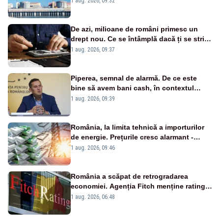
1 aug. 2026, 09:32
cunoscută de pe vremea lui Ceaușescu
De azi, milioane de români primesc un
drept nou. Ce se întâmplă dacă ți se strică
un produs
1 aug. 2026, 09:37
Piperea, semnal de alarmă. De ce este
bine să avem bani cash, în contextul
alertei energetice?
1 aug. 2026, 09:39
România, la limita tehnică a importurilor
de energie. Prețurile cresc alarmant -
Analiză Realitatea Plus
1 aug. 2026, 09:46
România a scăpat de retrogradarea
economiei. Agenția Fitch menține ratingul
„BBB-” cu perspectivă negativă
1 aug. 2026, 06:48