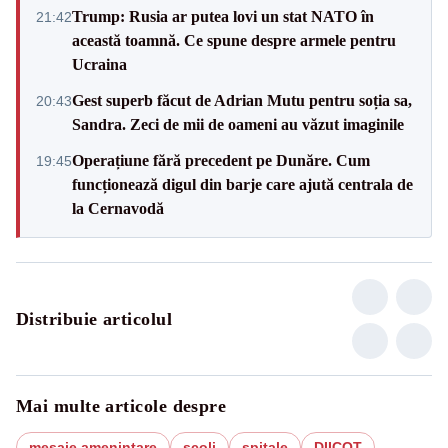
Trump: Rusia ar putea lovi un stat NATO în
21:42
această toamnă. Ce spune despre armele pentru
Ucraina
Gest superb făcut de Adrian Mutu pentru soția sa,
20:43
Sandra. Zeci de mii de oameni au văzut imaginile
Operațiune fără precedent pe Dunăre. Cum
19:45
funcționează digul din barje care ajută centrala de
la Cernavodă
Distribuie articolul
Mai multe articole despre
mesaje amenintare
scoli
spitale
DIICOT