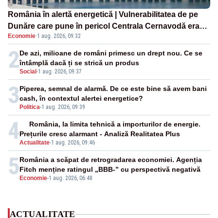
România în alertă energetică | Vulnerabilitatea de pe
Dunăre care pune în pericol Centrala Cernavodă era
Economie
·
1 aug. 2026, 09:32
cunoscută de pe vremea lui Ceaușescu
2
De azi, milioane de români primesc un drept nou. Ce se
întâmplă dacă ți se strică un produs
Social
-
1 aug. 2026, 09:37
3
Piperea, semnal de alarmă. De ce este bine să avem bani
cash, în contextul alertei energetice?
Politica
-
1 aug. 2026, 09:39
4
România, la limita tehnică a importurilor de energie.
Prețurile cresc alarmant - Analiză Realitatea Plus
Actualitate
-
1 aug. 2026, 09:46
5
România a scăpat de retrogradarea economiei. Agenția
Fitch menține ratingul „BBB-” cu perspectivă negativă
Economie
-
1 aug. 2026, 06:48
ACTUALITATE