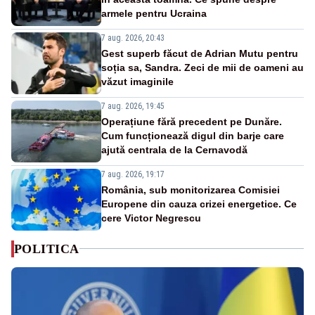
armele pentru Ucraina
7 aug. 2026, 20:43
Gest superb făcut de Adrian Mutu pentru
soția sa, Sandra. Zeci de mii de oameni au
văzut imaginile
7 aug. 2026, 19:45
Operațiune fără precedent pe Dunăre.
Cum funcționează digul din barje care
ajută centrala de la Cernavodă
7 aug. 2026, 19:17
România, sub monitorizarea Comisiei
Europene din cauza crizei energetice. Ce
cere Victor Negrescu
POLITICA