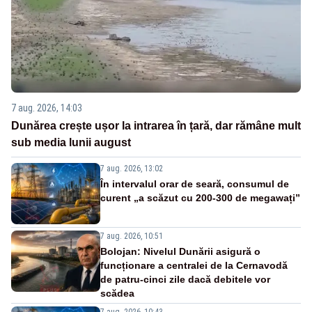
7 aug. 2026, 14:03
Dunărea crește ușor la intrarea în țară, dar rămâne mult
sub media lunii august
7 aug. 2026, 13:02
În intervalul orar de seară, consumul de
curent „a scăzut cu 200-300 de megawați”
7 aug. 2026, 10:51
Bolojan: Nivelul Dunării asigură o
funcționare a centralei de la Cernavodă
de patru-cinci zile dacă debitele vor
scădea
7 aug. 2026, 10:43