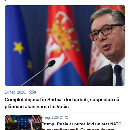
24 feb. 2026, 15:50
Complot dejucat în Serbia: doi bărbați, suspectați că
plănuiau asasinarea lui Vučić
7 aug. 2026, 21:42
Trump: Rusia ar putea lovi un stat NATO
în această toamnă. Ce spune despre