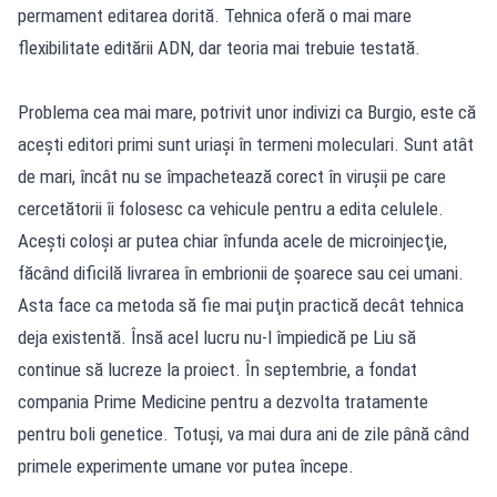
permament editarea dorită. Tehnica oferă o mai mare
flexibilitate editării ADN, dar teoria mai trebuie testată.
Problema cea mai mare, potrivit unor indivizi ca Burgio, este că
aceşti editori primi sunt uriaşi în termeni moleculari. Sunt atât
de mari, încât nu se împachetează corect în viruşii pe care
cercetătorii îi folosesc ca vehicule pentru a edita celulele.
Aceşti coloşi ar putea chiar înfunda acele de microinjecţie,
făcând dificilă livrarea în embrionii de şoarece sau cei umani.
Asta face ca metoda să fie mai puţin practică decât tehnica
deja existentă. Însă acel lucru nu-l împiedică pe Liu să
continue să lucreze la proiect. În septembrie, a fondat
compania Prime Medicine pentru a dezvolta tratamente
pentru boli genetice. Totuşi, va mai dura ani de zile până când
primele experimente umane vor putea începe.