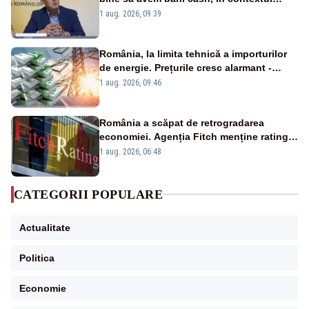
alertei energetice?
1 aug. 2026, 09:39
România, la limita tehnică a importurilor
de energie. Prețurile cresc alarmant -
Analiză Realitatea Plus
1 aug. 2026, 09:46
România a scăpat de retrogradarea
economiei. Agenția Fitch menține ratingul
„BBB-” cu perspectivă negativă
1 aug. 2026, 06:48
CATEGORII POPULARE
Actualitate
Politica
Economie