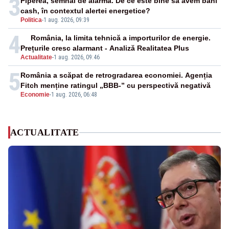
3
Piperea, semnal de alarmă. De ce este bine să avem bani
cash, în contextul alertei energetice?
Politica
-
1 aug. 2026, 09:39
4
România, la limita tehnică a importurilor de energie.
Prețurile cresc alarmant - Analiză Realitatea Plus
Actualitate
-
1 aug. 2026, 09:46
5
România a scăpat de retrogradarea economiei. Agenția
Fitch menține ratingul „BBB-” cu perspectivă negativă
Economie
-
1 aug. 2026, 06:48
ACTUALITATE