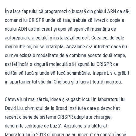
În afara faptului că programezi o bucată din ghidul ARN ca să-i
comanzi lui CRISPR unde să taie, trebuie să livrezi o copie a
noului ADN astfel creat şi apoi să speri că maşinăria de
autoreparare a celulei o instalează corect. Ceea ce, de cele
mai multe ori, nu se întâmplă. Anzalone s-a întrebat dacă nu
cumva există o modalitate de a combina aceste două etape,
astfel încât o singură moleculă să-i spună lui CRISPR ce
editări să facă şi unde să facă schimbările. Inspirat, s-a grăbit
în apartamentul său din Chelsea şi a lucrat toată noaptea.
Câteva luni mai târziu, ideea şi-a găsit locul în laboratorul lui
David Liu, chimistul de la Broad Institute care a dezvoltat
recent o serie de sisteme CRISPR adaptate chirurgiei,
denumite „editoare de bază". Anzalone s-a alăturat
laboratorului în 2018 şi împreună au început să construiască