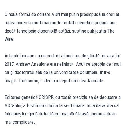
O nouă formă de editare ADN mai puţin predispusă la erori ar
putea corecta mult mai multe mutaţii genetice periculoase
decât tehnologia disponibilă astăzi, susţine publicaţia The
Wire.
Articolul începe cu un portret al unui om de ştiinţă: în vara lui
2017, Andrew Anzalone era neliniştit. Anul se apropia de final,
ca şi doctoratul său de la Universitatea Columbia. Într-o
noapte fără somn, o idee a început să-i dea târcoale.
Editarea genetică CRISPR, cu toată precizia sa de decupare a
ADN-ului, a fost mereu bună la secţionare. Însă dacă vrei să
înlocuieşti o genă defectă cu una sănătoasă, lucrurile devin
mai complicate.