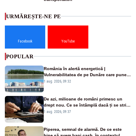
URMĂREȘTE-NE PE
Facebook
YouTube
POPULAR
România în alertă energetică |
Vulnerabilitatea de pe Dunăre care pune
în pericol Centrala Cernavodă era
1 aug. 2026, 09:32
cunoscută de pe vremea lui Ceaușescu
De azi, milioane de români primesc un
drept nou. Ce se întâmplă dacă ți se strică
un produs
1 aug. 2026, 09:37
Piperea, semnal de alarmă. De ce este
bine să avem bani cash, în contextul