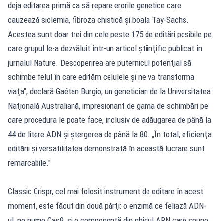
deja editarea primă ca să repare erorile genetice care
cauzează siclemia, fibroza chistică şi boala Tay-Sachs.
Acestea sunt doar trei din cele peste 175 de editări posibile pe
care grupul le-a dezvăluit într-un articol ştiinţific publicat în
jurnalul Nature. Descoperirea are puternicul potenţial să
schimbe felul în care edităm celulele şi ne va transforma
viaţa", declară Gaétan Burgio, un genetician de la Universitatea
Naţională Australiană, impresionant de gama de schimbări pe
care procedura le poate face, inclusiv de adăugarea de până la
44 de litere ADN şi ștergerea de până la 80. „În total, eficienţa
editării şi versatilitatea demonstrată în această lucrare sunt
remarcabile."
Classic Crispr, cel mai folosit instrument de editare în acest
moment, este făcut din două părţi: o enzimă ce feliază ADN-
ul, pe nume Cas9, şi o componentă din ghidul ARN care spune