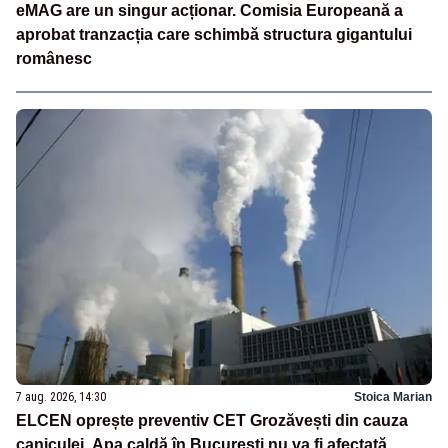
eMAG are un singur acționar. Comisia Europeană a
aprobat tranzacția care schimbă structura gigantului
românesc
7 aug. 2026, 14:30
Stoica Marian
ELCEN oprește preventiv CET Grozăvești din cauza
caniculei. Apa caldă în București nu va fi afectată