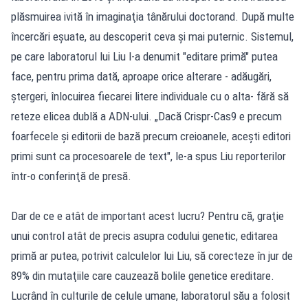
plăsmuirea ivită în imaginaţia tânărului doctorand. După multe
încercări eşuate, au descoperit ceva şi mai puternic. Sistemul,
pe care laboratorul lui Liu l-a denumit "editare primă" putea
face, pentru prima dată, aproape orice alterare - adăugări,
ştergeri, înlocuirea fiecarei litere individuale cu o alta- fără să
reteze elicea dublă a ADN-ului. „Dacă Crispr-Cas9 e precum
foarfecele şi editorii de bază precum creioanele, aceşti editori
primi sunt ca procesoarele de text", le-a spus Liu reporterilor
într-o conferinţă de presă.
Dar de ce e atât de important acest lucru? Pentru că, graţie
unui control atât de precis asupra codului genetic, editarea
primă ar putea, potrivit calculelor lui Liu, să corecteze în jur de
89% din mutaţiile care cauzează bolile genetice ereditare.
Lucrând în culturile de celule umane, laboratorul său a folosit