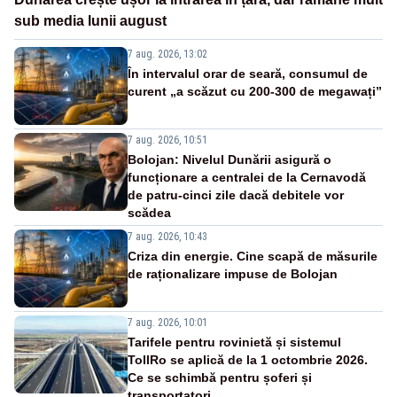
sub media lunii august
7 aug. 2026, 13:02
În intervalul orar de seară, consumul de
curent „a scăzut cu 200-300 de megawați”
7 aug. 2026, 10:51
Bolojan: Nivelul Dunării asigură o
funcționare a centralei de la Cernavodă
de patru-cinci zile dacă debitele vor
scădea
7 aug. 2026, 10:43
Criza din energie. Cine scapă de măsurile
de raționalizare impuse de Bolojan
7 aug. 2026, 10:01
Tarifele pentru rovinietă și sistemul
TollRo se aplică de la 1 octombrie 2026.
Ce se schimbă pentru șoferi și
transportatori