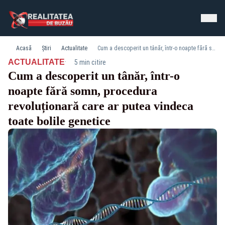
Acasă
Știri
Actualitate
Cum a descoperit un tânăr, într-o noapte fără somn, procedura revoluționară care ar putea vindeca toate bolile genetice
·
ACTUALITATE
5 min citire
Cum a descoperit un tânăr, într-o
noapte fără somn, procedura
revoluționară care ar putea vindeca
toate bolile genetice