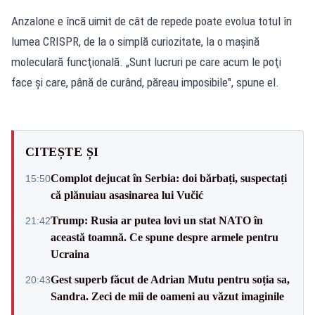
Anzalone e încă uimit de cât de repede poate evolua totul în
lumea CRISPR, de la o simplă curiozitate, la o maşină
moleculară funcţională. „Sunt lucruri pe care acum le poţi
face şi care, până de curând, păreau imposibile", spune el.
CITEȘTE ȘI
Complot dejucat în Serbia: doi bărbați, suspectați
15:50
că plănuiau asasinarea lui Vučić
Trump: Rusia ar putea lovi un stat NATO în
21:42
această toamnă. Ce spune despre armele pentru
Ucraina
Gest superb făcut de Adrian Mutu pentru soția sa,
20:43
Sandra. Zeci de mii de oameni au văzut imaginile