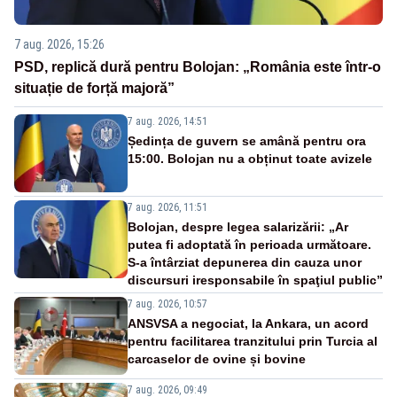
7 aug. 2026, 15:26
PSD, replică dură pentru Bolojan: „România este într-o
situație de forță majoră”
7 aug. 2026, 14:51
Ședința de guvern se amână pentru ora
15:00. Bolojan nu a obținut toate avizele
7 aug. 2026, 11:51
Bolojan, despre legea salarizării: „Ar
putea fi adoptată în perioada următoare.
S-a întârziat depunerea din cauza unor
discursuri iresponsabile în spaţiul public”
7 aug. 2026, 10:57
ANSVSA a negociat, la Ankara, un acord
pentru facilitarea tranzitului prin Turcia al
carcaselor de ovine și bovine
7 aug. 2026, 09:49