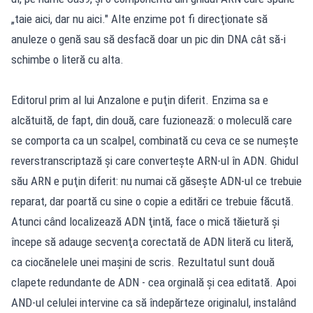
„taie aici, dar nu aici." Alte enzime pot fi direcţionate să
anuleze o genă sau să desfacă doar un pic din DNA cât să-i
schimbe o literă cu alta.
Editorul prim al lui Anzalone e puţin diferit. Enzima sa e
alcătuită, de fapt, din două, care fuzionează: o moleculă care
se comporta ca un scalpel, combinată cu ceva ce se numeşte
reverstranscriptază şi care converteşte ARN-ul în ADN. Ghidul
său ARN e puţin diferit: nu numai că găseşte ADN-ul ce trebuie
reparat, dar poartă cu sine o copie a editări ce trebuie făcută.
Atunci când localizează ADN ţintă, face o mică tăietură şi
începe să adauge secvenţa corectată de ADN literă cu literă,
ca ciocănelele unei maşini de scris. Rezultatul sunt două
clapete redundante de ADN - cea orginală şi cea editată. Apoi
AND-ul celulei intervine ca să îndepărteze originalul, instalând