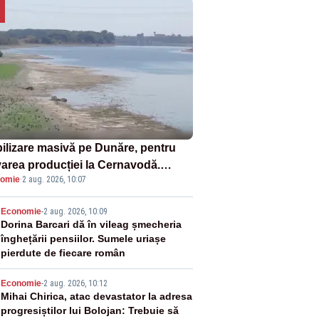
ilizare masivă pe Dunăre, pentru
varea producției la Cernavodă.
omie
·
2 aug. 2026, 10:07
ata va detona o stâncă și va devia
 fluviului - IMAGINI AERIENE
2
Economie
-
2 aug. 2026, 10:09
Dorina Barcari dă în vileag șmecheria
înghețării pensiilor. Sumele uriașe
pierdute de fiecare român
3
Economie
-
2 aug. 2026, 10:12
Mihai Chirica, atac devastator la adresa
progresiștilor lui Bolojan: Trebuie să