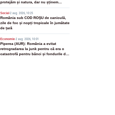
protejăm și natura, dar nu șținem
omaneii în stare permanentă de alertă
4
Social
-
2 aug. 2026, 10:25
România sub COD ROȘU de caniculă,
zile de foc și nopți tropicale în jumătate
de țară
5
Economie
-
2 aug. 2026, 10:01
Piperea (AUR): România a evitat
retrogradarea la junk pentru că era o
catastrofă pentru bănci și fondurile de
pensii