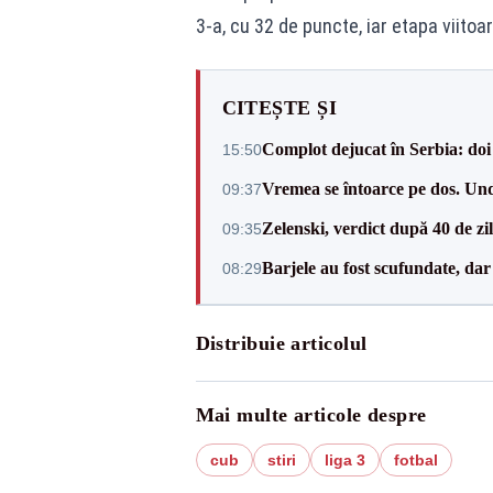
3-a, cu 32 de puncte, iar etapa viitoa
CITEȘTE ȘI
Complot dejucat în Serbia: doi 
15:50
Vremea se întoarce pe dos. Und
09:37
Zelenski, verdict după 40 de zi
09:35
Barjele au fost scufundate, da
08:29
Distribuie articolul
Mai multe articole despre
cub
stiri
liga 3
fotbal