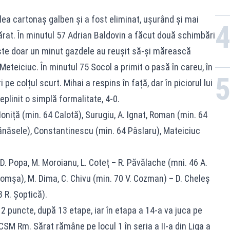
ilea cartonaș galben și a fost eliminat, ușurând și mai
rat. În minutul 57 Adrian Baldovin a făcut două schimbări
ste doar un minut gazdele au reușit să-și mărească
 Meteiciuc. În minutul 75 Socol a primit o pasă în careu, în
 pe colțul scurt. Mihai a respins în față, dar în piciorul lui
eplinit o simplă formalitate, 4-0.
oniță (min. 64 Calotă), Surugiu, A. Ignat, Roman (min. 64
Tănăsele), Constantinescu (min. 64 Pâslaru), Mateiciuc
, D. Popa, M. Moroianu, L. Coteț – R. Păvălache (mni. 46 A.
Comșa), M. Dima, C. Chivu (min. 70 V. Cozman) – D. Cheleș
 R. Șoptică).
12 puncte, după 13 etape, iar în etapa a 14-a va juca pe
CSM Rm. Sărat rămâne pe locul 1 în seria a II-a din Liga a