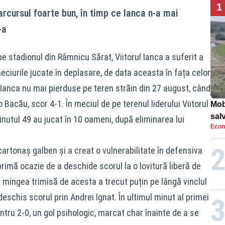
1
cursul foarte bun, în timp ce Ianca n-a mai
-a
 pe stadionul din Râmnicu Sărat, Viitorul Ianca a suferit a
ciurile jucate în deplasare, de data aceasta în fața celor
Ianca nu mai pierduse pe teren străin din 27 august, când
Bacău, scor 4-1. În meciul de pe terenul liderului Viitorul
Mob
sal
minutul 49 au jucat în 10 oameni, după eliminarea lui
Econ
Arm
apa
cartonaș galben și a creat o vulnerabilitate în defensiva
primă ocazie de a deschide scorul la o lovitură liberă de
 mingea trimisă de acesta a trecut puțin pe lângă vinclul
eschis scorul prin Andrei Ignat. În ultimul minut al primei
tru 2-0, un gol psihologic, marcat char înainte de a se