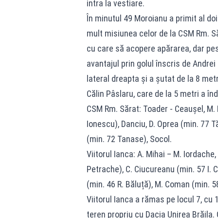
intra la vestiare.
În minutul 49 Moroianu a primit al do
mult misiunea celor de la CSM Rm. Să
cu care să acopere apărarea, dar pe
avantajul prin golul înscris de Andrei
lateral dreapta și a șutat de la 8 metri
Călin Pâslaru, care de la 5 metri a înd
CSM Rm. Sărat: Toader - Ceaușel, M. I
Ionescu), Danciu, D. Oprea (min. 77 
(min. 72 Tanase), Socol.
Viitorul Ianca: A. Mihai – M. Iordache
Petrache), C. Ciucureanu (min. 57 I. 
(min. 46 R. Băluță), M. Coman (min. 58
Viitorul Ianca a rămas pe locul 7, cu 
teren propriu cu Dacia Unirea Brăila. 