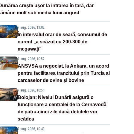
Dunărea crește ușor la intrarea în țară, dar
rămâne mult sub media lunii august
7 aug. 2026, 13:02
În intervalul orar de seară, consumul de
curent „a scăzut cu 200-300 de
megawați”
7 aug. 2026, 10:57
ANSVSA a negociat, la Ankara, un acord
pentru facilitarea tranzitului prin Turcia al
carcaselor de ovine și bovine
7 aug. 2026, 10:51
Bolojan: Nivelul Dunării asigură o
funcționare a centralei de la Cernavodă
de patru-cinci zile dacă debitele vor
scădea
7 aug. 2026, 10:43