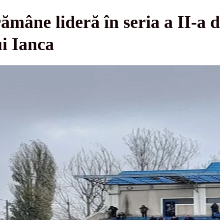
âne lideră în seria a II-a d
ui Ianca