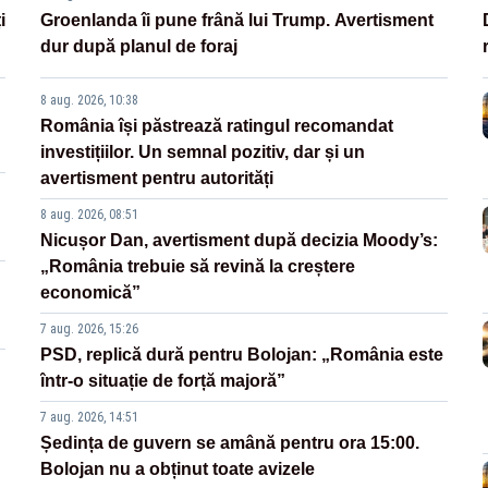
i
Groenlanda îi pune frână lui Trump. Avertisment
dur după planul de foraj
8 aug. 2026, 10:38
România își păstrează ratingul recomandat
investițiilor. Un semnal pozitiv, dar și un
avertisment pentru autorități
8 aug. 2026, 08:51
Nicușor Dan, avertisment după decizia Moody’s:
„România trebuie să revină la creștere
economică”
7 aug. 2026, 15:26
PSD, replică dură pentru Bolojan: „România este
într-o situație de forță majoră”
7 aug. 2026, 14:51
Ședința de guvern se amână pentru ora 15:00.
Bolojan nu a obținut toate avizele