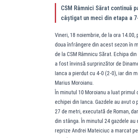
CSM Râmnici Sărat continuă par
câștigat un meci din etapa a 7
Vineri, 18 noiembrie, de la ora 14.00,
doua înfrângere din acest sezon în me
de la CSM Râmnicu Sărat. Echipa din 
a fost învinsă surprinzător de Dinamo 
Ianca a pierdut cu 4-0 (2-0), iar din 
Marius Moroianu.
În minutul 10 Moroianu a luat primul 
echipei din Ianca. Gazdele au avut o 
27 de metri, executată de Roman, dar
din stânga. În minutul 24 gazdele au d
reprize Andrei Mateiciuc a marcat pen