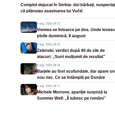
Complot dejucat în Serbia: doi bărbați, suspectaț
că plănuiau asasinarea lui Vučić
9 aug. 2026, 09:37
Vremea se întoarce pe dos. Unde lovesc
ploile duminică, 9 august
9 aug. 2026, 09:35
Zelenski, verdict după 40 de zile de
atacuri: „Sunt mulțumit de rezultat”
9 aug. 2026, 08:29
Barjele au fost scufundate, dar apare un
nou risc. Ce se întâmplă pe Dunăre
9 aug. 2026, 08:11
Michele Morrone, apariție surpriză la
Summer Well: „Îi iubesc pe români”