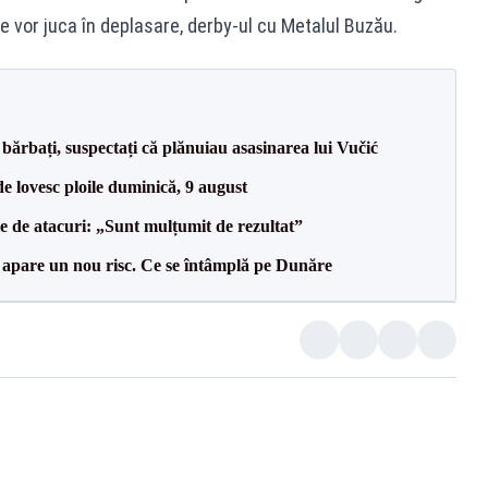
re vor juca în deplasare, derby-ul cu Metalul Buzău.
bărbați, suspectați că plănuiau asasinarea lui Vučić
e lovesc ploile duminică, 9 august
le de atacuri: „Sunt mulțumit de rezultat”
r apare un nou risc. Ce se întâmplă pe Dunăre