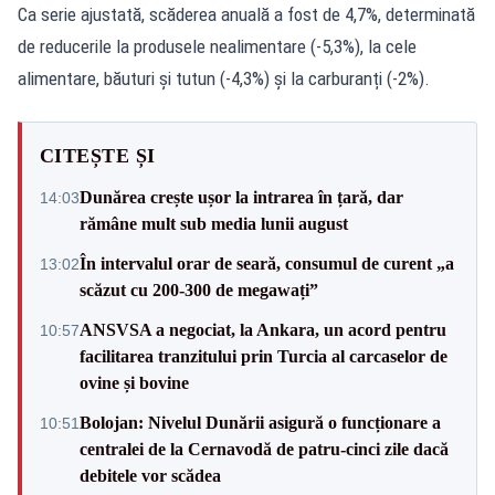
Ca serie ajustată, scăderea anuală a fost de 4,7%, determinată
de reducerile la produsele nealimentare (-5,3%), la cele
alimentare, băuturi și tutun (-4,3%) și la carburanți (-2%).
CITEȘTE ȘI
Dunărea crește ușor la intrarea în țară, dar
14:03
rămâne mult sub media lunii august
În intervalul orar de seară, consumul de curent „a
13:02
scăzut cu 200-300 de megawați”
ANSVSA a negociat, la Ankara, un acord pentru
10:57
facilitarea tranzitului prin Turcia al carcaselor de
ovine și bovine
Bolojan: Nivelul Dunării asigură o funcționare a
10:51
centralei de la Cernavodă de patru-cinci zile dacă
debitele vor scădea