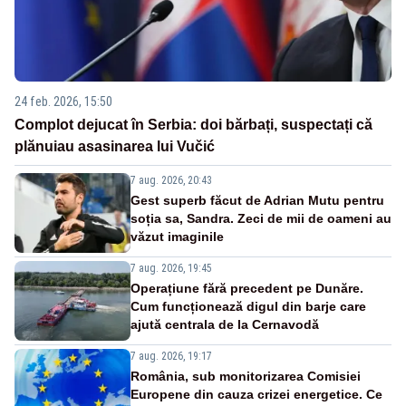
24 feb. 2026, 15:50
Complot dejucat în Serbia: doi bărbați, suspectați că
plănuiau asasinarea lui Vučić
7 aug. 2026, 20:43
Gest superb făcut de Adrian Mutu pentru
soția sa, Sandra. Zeci de mii de oameni au
văzut imaginile
7 aug. 2026, 19:45
Operațiune fără precedent pe Dunăre.
Cum funcționează digul din barje care
ajută centrala de la Cernavodă
7 aug. 2026, 19:17
România, sub monitorizarea Comisiei
Europene din cauza crizei energetice. Ce