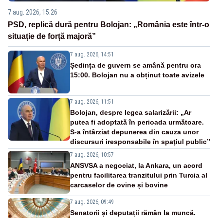
7 aug. 2026, 15:26
PSD, replică dură pentru Bolojan: „România este într-o
situație de forță majoră”
7 aug. 2026, 14:51
Ședința de guvern se amână pentru ora
15:00. Bolojan nu a obținut toate avizele
7 aug. 2026, 11:51
Bolojan, despre legea salarizării: „Ar
putea fi adoptată în perioada următoare.
S-a întârziat depunerea din cauza unor
discursuri iresponsabile în spaţiul public”
7 aug. 2026, 10:57
ANSVSA a negociat, la Ankara, un acord
pentru facilitarea tranzitului prin Turcia al
carcaselor de ovine și bovine
7 aug. 2026, 09:49
Senatorii și deputații rămân la muncă.