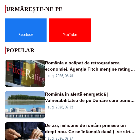
URMĂREȘTE-NE PE
Facebook
YouTube
POPULAR
România a scăpat de retrogradarea
economiei. Agenția Fitch menține ratingul
„BBB-” cu perspectivă negativă
1 aug. 2026, 06:48
România în alertă energetică |
Vulnerabilitatea de pe Dunăre care pune
în pericol Centrala Cernavodă era
1 aug. 2026, 09:32
cunoscută de pe vremea lui Ceaușescu
De azi, milioane de români primesc un
drept nou. Ce se întâmplă dacă ți se strică
un produs
1 aug. 2026, 09:37