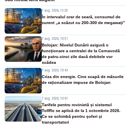
7 aug. 2026, 13:02
În intervalul orar de seară, consumul de
curent „a scăzut cu 200-300 de megawați”
7 aug. 2026, 10:51
Bolojan: Nivelul Dunării asigură o
funcționare a centralei de la Cernavodă
de patru-cinci zile dacă debitele vor
scădea
7 aug. 2026, 10:43
Criza din energie. Cine scapă de măsurile
de raționalizare impuse de Bolojan
7 aug. 2026, 10:01
Tarifele pentru rovinietă și sistemul
TollRo se aplică de la 1 octombrie 2026.
Ce se schimbă pentru șoferi și
transportatori