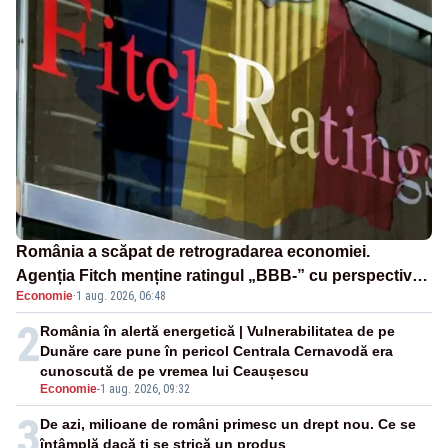
România a scăpat de retrogradarea economiei.
Agenția Fitch menține ratingul „BBB-” cu perspectivă
Economie
·
1 aug. 2026, 06:48
negativă
2
România în alertă energetică | Vulnerabilitatea de pe
Dunăre care pune în pericol Centrala Cernavodă era
cunoscută de pe vremea lui Ceaușescu
Economie
-
1 aug. 2026, 09:32
3
De azi, milioane de români primesc un drept nou. Ce se
întâmplă dacă ți se strică un produs