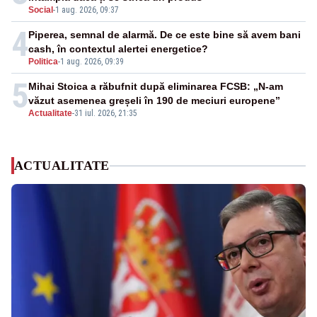
Social
-
1 aug. 2026, 09:37
4
Piperea, semnal de alarmă. De ce este bine să avem bani
cash, în contextul alertei energetice?
Politica
-
1 aug. 2026, 09:39
5
Mihai Stoica a răbufnit după eliminarea FCSB: „N-am
văzut asemenea greșeli în 190 de meciuri europene”
Actualitate
-
31 iul. 2026, 21:35
ACTUALITATE