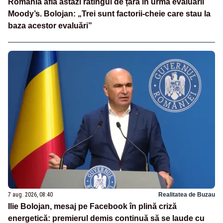
România află astăzi ratingul de țară în urma evaluării
Moody’s. Bolojan: „Trei sunt factorii-cheie care stau la
baza acestor evaluări”
7 aug. 2026, 08:40
Realitatea de Buzau
Ilie Bolojan, mesaj pe Facebook în plină criză
energetică: premierul demis continuă să se laude cu