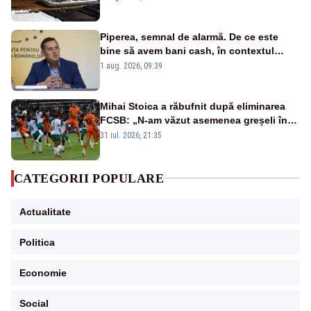
Piperea, semnal de alarmă. De ce este
bine să avem bani cash, în contextul
alertei energetice?
1 aug. 2026, 09:39
Mihai Stoica a răbufnit după eliminarea
FCSB: „N-am văzut asemenea greșeli în
190 de meciuri europene”
31 iul. 2026, 21:35
CATEGORII POPULARE
Actualitate
Politica
Economie
Social