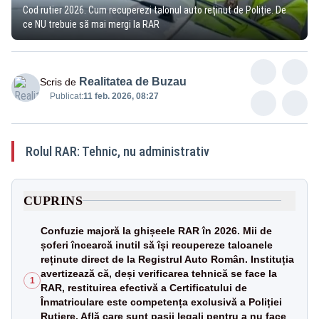
Cod rutier 2026. Cum recuperezi talonul auto reținut de Poliție. De
ce NU trebuie să mai mergi la RAR
Realitatea de Buzau
Scris de
Publicat:
11 feb. 2026, 08:27
Rolul RAR: Tehnic, nu administrativ
CUPRINS
Confuzie majoră la ghișeele RAR în 2026. Mii de
șoferi încearcă inutil să își recupereze taloanele
reținute direct de la Registrul Auto Român. Instituția
avertizează că, deși verificarea tehnică se face la
1
RAR, restituirea efectivă a Certificatului de
Înmatriculare este competența exclusivă a Poliției
Rutiere. Află care sunt pașii legali pentru a nu face