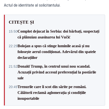
Actul de identitate al solicitantului.
CITEȘTE ȘI
Complot dejucat în Serbia: doi bărbați, suspectați
15:50
că plănuiau asasinarea lui Vučić
Bolojan a spus că stinge luminile acasă și nu
22:29
folosește aerul condiționat. Adevărul din spatele
declarațiilor
Donald Trump, în centrul unui nou scandal.
21:52
Acuzații privind accesul preferențial la postările
sale
Trenurile care îi scot din sărite pe români.
20:49
Călătorii reclamă aglomerația și condițiile
insuportabile