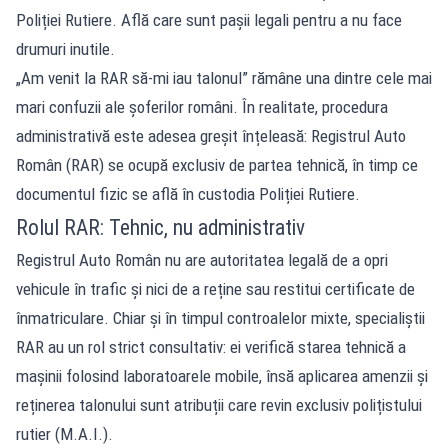
Poliției Rutiere. Află care sunt pașii legali pentru a nu face
drumuri inutile.
„Am venit la RAR să-mi iau talonul” rămâne una dintre cele mai
mari confuzii ale șoferilor români. În realitate, procedura
administrativă este adesea greșit înțeleasă: Registrul Auto
Român (RAR) se ocupă exclusiv de partea tehnică, în timp ce
documentul fizic se află în custodia Poliției Rutiere.
Rolul RAR: Tehnic, nu administrativ
Registrul Auto Român nu are autoritatea legală de a opri
vehicule în trafic și nici de a reține sau restitui certificate de
înmatriculare. Chiar și în timpul controalelor mixte, specialiștii
RAR au un rol strict consultativ: ei verifică starea tehnică a
mașinii folosind laboratoarele mobile, însă aplicarea amenzii și
reținerea talonului sunt atribuții care revin exclusiv polițistului
rutier (M.A.I.).