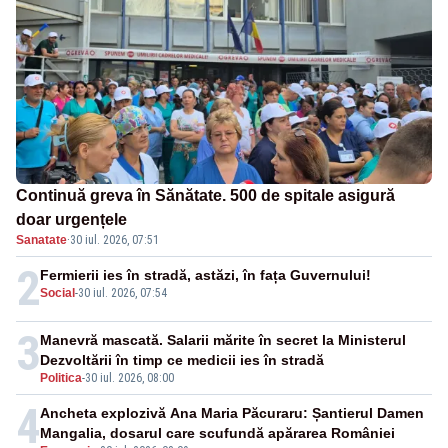
Continuă greva în Sănătate. 500 de spitale asigură
doar urgențele
Sanatate
·
30 iul. 2026, 07:51
2
Fermierii ies în stradă, astăzi, în fața Guvernului!
Social
-
30 iul. 2026, 07:54
3
Manevră mascată. Salarii mărite în secret la Ministerul
Dezvoltării în timp ce medicii ies în stradă
Politica
-
30 iul. 2026, 08:00
4
Ancheta explozivă Ana Maria Păcuraru: Șantierul Damen
Mangalia, dosarul care scufundă apărarea României