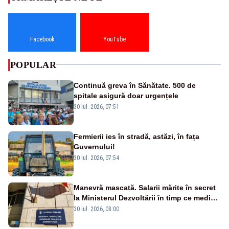
Facebook
YouTube
POPULAR
Continuă greva în Sănătate. 500 de
spitale asigură doar urgențele
30 iul. 2026, 07:51
Fermierii ies în stradă, astăzi, în fața
Guvernului!
30 iul. 2026, 07:54
Manevră mascată. Salarii mărite în secret
la Ministerul Dezvoltării în timp ce medicii
ies în stradă
30 iul. 2026, 08:00