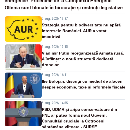
energetice: Proiectele de la Complexul Energetic
Oltenia sunt blocate în birocrație și restricții legislative
5 aug. 2026, 19:37
Strategia pentru biodiversitate nu apără
interesele României. AUR a votat
împotrivă
5 aug. 2026, 17:15
Vladimir Putin reorganizează Armata rusă.
A înființat o nouă structură dedicată
dronelor
5 aug. 2026, 16:11
Ilie Bolojan, discuții cu mediul de afaceri
despre economie, taxe și reformele fiscale
5 aug. 2026, 14:55
PSD, UDMR și aripa conservatoare din
PNL ar putea forma noul Guvern.
Consultări cruciale la Cotroceni
săptămâna viitoare - SURSE