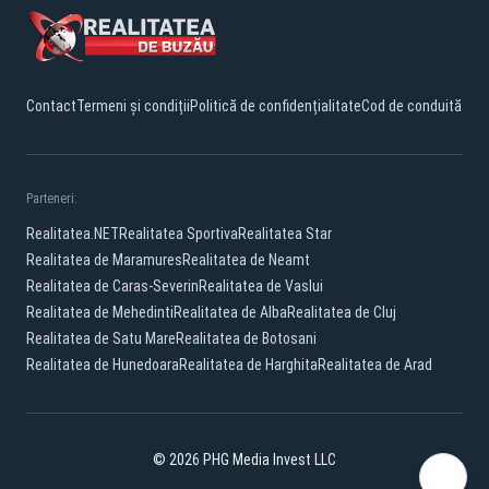
Contact
Termeni și condiții
Politică de confidențialitate
Cod de conduită
Parteneri:
Realitatea.NET
Realitatea Sportiva
Realitatea Star
Realitatea de Maramures
Realitatea de Neamt
Realitatea de Caras-Severin
Realitatea de Vaslui
Realitatea de Mehedinti
Realitatea de Alba
Realitatea de Cluj
Realitatea de Satu Mare
Realitatea de Botosani
Realitatea de Hunedoara
Realitatea de Harghita
Realitatea de Arad
© 2026 PHG Media Invest LLC
Facebook
YouTube