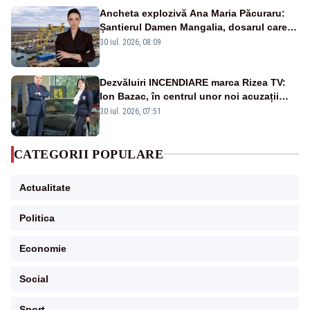
Ancheta explozivă Ana Maria Păcuraru:
Șantierul Damen Mangalia, dosarul care
scufundă apărarea României
30 iul. 2026, 08:09
Dezvăluiri INCENDIARE marca Rizea TV:
Ion Bazac, în centrul unor noi acuzații
publice
30 iul. 2026, 07:51
CATEGORII POPULARE
Actualitate
Politica
Economie
Social
Sport