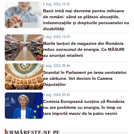
5 aug. 2026, 15:03
Banii intră mai devreme pentru milioane
de români: când se plătesc alocațiile,
indemnizațiile și drepturile persoanelor cu
dizabilități
5 aug. 2026, 10:29
Marile lanțuri de magazine din România
reduc consumul de energie. Ce MĂSURI
au anunțat retailerii
5 aug. 2026, 09:46
Scandal în Parlament pe tema centralelor
pe cărbune. Vot decisiv în Camera
Deputaților
5 aug. 2026, 09:42
Comisia Europeană susține că România
nu are probleme cu energia, în timp ce
țara importă masiv de la patru vecini
URMĂREȘTE-NE PE