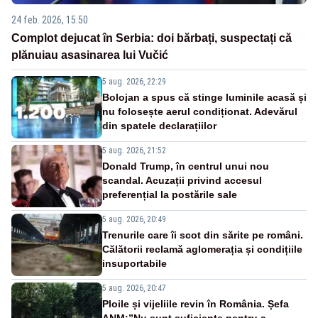
24 feb. 2026, 15:50
Complot dejucat în Serbia: doi bărbați, suspectați că
plănuiau asasinarea lui Vučić
5 aug. 2026, 22:29
Bolojan a spus că stinge luminile acasă și
nu folosește aerul condiționat. Adevărul
din spatele declarațiilor
5 aug. 2026, 21:52
Donald Trump, în centrul unui nou
scandal. Acuzații privind accesul
preferențial la postările sale
5 aug. 2026, 20:49
Trenurile care îi scot din sărite pe români.
Călătorii reclamă aglomerația și condițiile
insuportabile
5 aug. 2026, 20:47
Ploile și vijeliile revin în România. Șefa
ANM:”Nu sunt suficiente pentru a