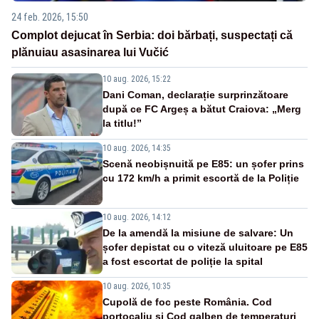
24 feb. 2026, 15:50
Complot dejucat în Serbia: doi bărbați, suspectați că
plănuiau asasinarea lui Vučić
10 aug. 2026, 15:22
Dani Coman, declarație surprinzătoare
după ce FC Argeș a bătut Craiova: „Merg
la titlu!”
10 aug. 2026, 14:35
Scenă neobișnuită pe E85: un șofer prins
cu 172 km/h a primit escortă de la Poliție
10 aug. 2026, 14:12
De la amendă la misiune de salvare: Un
șofer depistat cu o viteză uluitoare pe E85
a fost escortat de poliție la spital
10 aug. 2026, 10:35
Cupolă de foc peste România. Cod
portocaliu și Cod galben de temperaturi