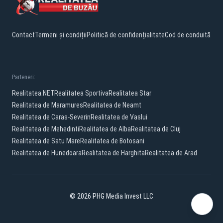
Contact
Termeni și condiții
Politică de confidențialitate
Cod de conduită
Parteneri:
Realitatea.NET
Realitatea Sportiva
Realitatea Star
Realitatea de Maramures
Realitatea de Neamt
Realitatea de Caras-Severin
Realitatea de Vaslui
Realitatea de Mehedinti
Realitatea de Alba
Realitatea de Cluj
Realitatea de Satu Mare
Realitatea de Botosani
Realitatea de Hunedoara
Realitatea de Harghita
Realitatea de Arad
© 2026 PHG Media Invest LLC
Facebook
YouTube