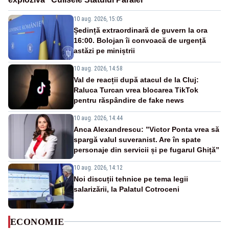
10 aug. 2026, 15:05
Ședință extraordinară de guvern la ora
16:00. Bolojan îi convoacă de urgență
astăzi pe miniștrii
10 aug. 2026, 14:58
Val de reacții după atacul de la Cluj:
Raluca Turcan vrea blocarea TikTok
pentru răspândire de fake news
10 aug. 2026, 14:44
Anca Alexandrescu: ”Victor Ponta vrea să
spargă valul suveranist. Are în spate
personaje din servicii și pe fugarul Ghiță”
10 aug. 2026, 14:12
Noi discuții tehnice pe tema legii
salarizării, la Palatul Cotroceni
ECONOMIE