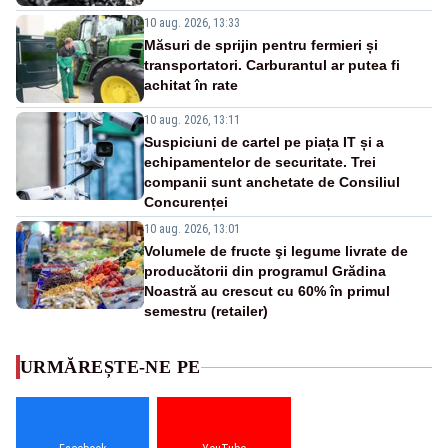
10 aug. 2026, 13:33
Măsuri de sprijin pentru fermieri și
transportatori. Carburantul ar putea fi
achitat în rate
10 aug. 2026, 13:11
Suspiciuni de cartel pe piața IT și a
echipamentelor de securitate. Trei
companii sunt anchetate de Consiliul
Concurenței
10 aug. 2026, 13:01
Volumele de fructe şi legume livrate de
producătorii din programul Grădina
Noastră au crescut cu 60% în primul
semestru (retailer)
URMĂREȘTE-NE PE