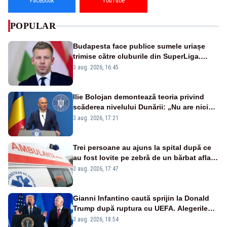
Facebook
YouTube
POPULAR
Budapesta face publice sumele uriașe
trimise către cluburile din SuperLiga.
Finanțarea, sub semnul întrebării
3 aug. 2026, 16:45
Ilie Bolojan demontează teoria privind
scăderea nivelului Dunării: „Nu are nicio
legătură cu realitatea”
3 aug. 2026, 17:21
Trei persoane au ajuns la spital după ce
au fost lovite pe zebră de un bărbat aflat
pe trotinetă electrică
3 aug. 2026, 17:47
Gianni Infantino caută sprijin la Donald
Trump după ruptura cu UEFA. Alegerile
FIFA din 2027 se anunță incendiare
3 aug. 2026, 18:54