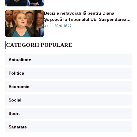
Decizie nefavorabilă pentru Diana
Șoșoacă la Tribunalul UE. Suspendarea
ridicării imunității, respinsă
3 aug. 2026, 16:22
CATEGORII POPULARE
Actualitate
Politica
Economie
Social
Sport
Sanatate