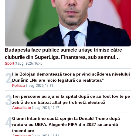
Budapesta face publice sumele uriașe trimise către
cluburile din SuperLiga. Finanțarea, sub semnul
Sport
·
3 aug. 2026, 16:45
întrebării
2
Ilie Bolojan demontează teoria privind scăderea nivelului
Dunării: „Nu are nicio legătură cu realitatea”
Politica
-
3 aug. 2026, 17:21
3
Trei persoane au ajuns la spital după ce au fost lovite pe
zebră de un bărbat aflat pe trotinetă electrică
Actualitate
-
3 aug. 2026, 17:47
4
Gianni Infantino caută sprijin la Donald Trump după
ruptura cu UEFA. Alegerile FIFA din 2027 se anunță
incendiare
Actualitate
-
3 aug. 2026, 18:54