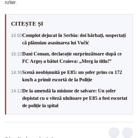
rutier.
CITEȘTE ȘI
Complot dejucat în Serbia: doi bărbați, suspectați
15:50
că plănuiau asasinarea lui Vučić
Dani Coman, declarație surprinzătoare după ce
15:22
FC Argeș a bătut Craiova: „Merg la titlu!”
Scenă neobișnuită pe E85: un șofer prins cu 172
14:35
km/h a primit escortă de la Poliție
De la amendă la misiune de salvare: Un șofer
14:12
depistat cu o viteză uluitoare pe E85 a fost escortat
de poliție la spital