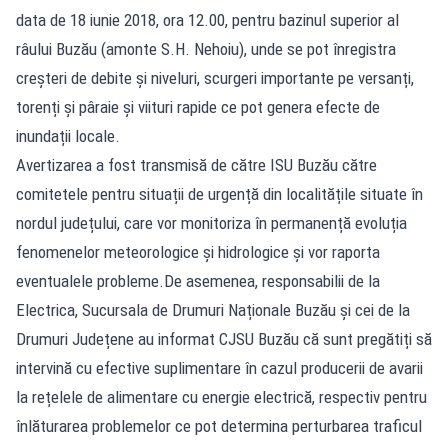
data de 18 iunie 2018, ora 12.00, pentru bazinul superior al
râului Buzău (amonte S.H. Nehoiu), unde se pot înregistra
creșteri de debite și niveluri, scurgeri importante pe versanți,
torenți și pâraie și viituri rapide ce pot genera efecte de
inundații locale.
Avertizarea a fost transmisă de către ISU Buzău către
comitetele pentru situații de urgență din localitățile situate în
nordul județului, care vor monitoriza în permanență evoluția
fenomenelor meteorologice și hidrologice și vor raporta
eventualele probleme.De asemenea, responsabilii de la
Electrica, Sucursala de Drumuri Naționale Buzău și cei de la
Drumuri Județene au informat CJSU Buzău că sunt pregătiți să
intervină cu efective suplimentare în cazul producerii de avarii
la rețelele de alimentare cu energie electrică, respectiv pentru
înlăturarea problemelor ce pot determina perturbarea traficul