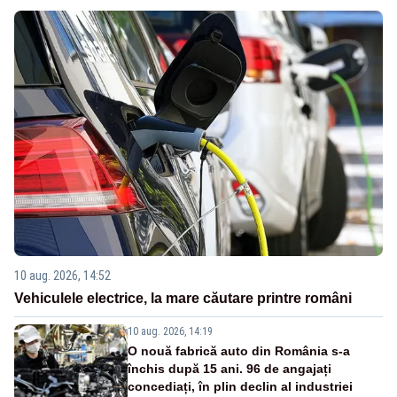
10 aug. 2026, 14:52
Vehiculele electrice, la mare căutare printre români
10 aug. 2026, 14:19
O nouă fabrică auto din România s-a
închis după 15 ani. 96 de angajați
concediați, în plin declin al industriei