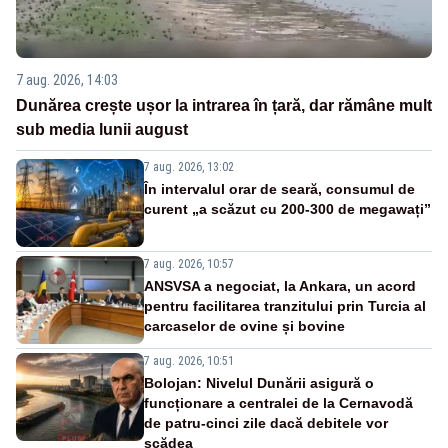
7 aug. 2026, 14:03
Dunărea crește ușor la intrarea în țară, dar rămâne mult
sub media lunii august
7 aug. 2026, 13:02
În intervalul orar de seară, consumul de
curent „a scăzut cu 200-300 de megawați”
7 aug. 2026, 10:57
ANSVSA a negociat, la Ankara, un acord
pentru facilitarea tranzitului prin Turcia al
carcaselor de ovine și bovine
7 aug. 2026, 10:51
Bolojan: Nivelul Dunării asigură o
funcționare a centralei de la Cernavodă
de patru-cinci zile dacă debitele vor
scădea