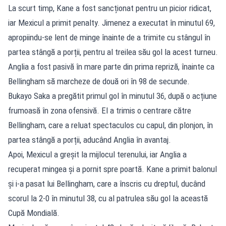
La scurt timp, Kane a fost sancționat pentru un picior ridicat,
iar Mexicul a primit penalty. Jimenez a executat în minutul 69,
apropiindu-se lent de minge înainte de a trimite cu stângul în
partea stângă a porții, pentru al treilea său gol la acest turneu.
Anglia a fost pasivă în mare parte din prima repriză, înainte ca
Bellingham să marcheze de două ori în 98 de secunde.
Bukayo Saka a pregătit primul gol în minutul 36, după o acțiune
frumoasă în zona ofensivă. El a trimis o centrare către
Bellingham, care a reluat spectaculos cu capul, din plonjon, în
partea stângă a porții, aducând Anglia în avantaj.
Apoi, Mexicul a greșit la mijlocul terenului, iar Anglia a
recuperat mingea și a pornit spre poartă. Kane a primit balonul
și i-a pasat lui Bellingham, care a înscris cu dreptul, ducând
scorul la 2-0 în minutul 38, cu al patrulea său gol la această
Cupă Mondială.