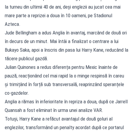
la turneu din ultimii 40 de ani, deși englezii au jucat cea mai
mare parte a reprizei a doua în 10 oameni, pe Stadionul
Azteca.
Jude Bellingham a adus Anglia în avantaj, marcând de două ori
în decurs de un minut. Mai întâi a finalizat o centrare a lui
Bukayo Saka, apoi a înscris din pasa lui Harry Kane, reducând la
tăcere publicul gazdă.
Julian Quinones a redus diferența pentru Mexic înainte de
pauză, reacționând cel mai rapid la o minge respinsă în careu
și trimițând în forță sub transversală, reaprinzând speranțele
co-gazdelor.
Anglia a rămas în inferioritate în repriza a doua, după ce Jarrell
Quansah a fost eliminat în urma unei analize VAR.
Totuși, Harry Kane a refăcut avantajul de două goluri al
englezilor, transformând un penalty acordat după ce portarul