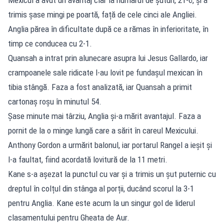
trimis șase mingi pe poartă, față de cele cinci ale Angliei.
Anglia părea în dificultate după ce a rămas în inferioritate, în
timp ce conducea cu 2-1.
Quansah a intrat prin alunecare asupra lui Jesus Gallardo, iar
crampoanele sale ridicate l-au lovit pe fundașul mexican în
tibia stângă. Faza a fost analizată, iar Quansah a primit
cartonaș roșu în minutul 54.
Șase minute mai târziu, Anglia și-a mărit avantajul. Faza a
pornit de la o minge lungă care a sărit în careul Mexicului.
Anthony Gordon a urmărit balonul, iar portarul Rangel a ieșit și
l-a faultat, fiind acordată lovitură de la 11 metri.
Kane s-a așezat la punctul cu var și a trimis un șut puternic cu
dreptul în colțul din stânga al porții, ducând scorul la 3-1
pentru Anglia. Kane este acum la un singur gol de liderul
clasamentului pentru Gheata de Aur.