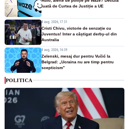
Adio, alerte de poliție pe Waze? Decizia
luată de Curtea de Justiție a UE
8 aug. 2026, 17:31
Cristi Chivu, victorie de senzație cu
Juventus! Inter a câștigat derby-ul din
Australia
8 aug. 2026, 16:39
Zelenski, mesaj dur pentru Vučić la
Belgrad: „Ucraina nu are timp pentru
scepticism”
POLITICA