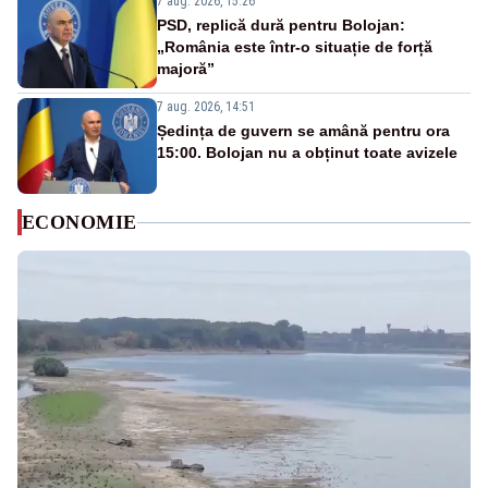
7 aug. 2026, 15:26
PSD, replică dură pentru Bolojan:
„România este într-o situație de forță
majoră”
7 aug. 2026, 14:51
Ședința de guvern se amână pentru ora
15:00. Bolojan nu a obținut toate avizele
ECONOMIE