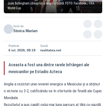
Jude Bellingham (dreapta) a reușit o dublă. FOTO: Facebook / FIFA
World Cup
Scris de
Stoica Marian
Publicat
Sursă
6 iul. 2026, 08:19
realitatea.net
Aceasta a fost una dintre rarele înfrângeri ale
mexicanilor pe Estadio Azteca
Anglia a rezistat unei reveniri energice a Mexicului și a obținut
o victorie cu 3-2, calificându-se în sferturile de finală ale Cupei
Mondiale.
Rezultatul a pus capăt celui mai lung parcurs al țării co-gazdă