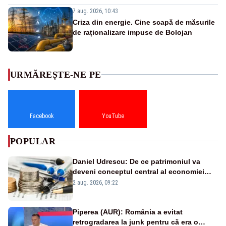
7 aug. 2026, 10:43
Criza din energie. Cine scapă de măsurile
de raționalizare impuse de Bolojan
URMĂREȘTE-NE PE
Facebook
YouTube
POPULAR
Daniel Udrescu: De ce patrimoniul va
deveni conceptul central al economiei
viitoare?
2 aug. 2026, 09:22
Piperea (AUR): România a evitat
retrogradarea la junk pentru că era o