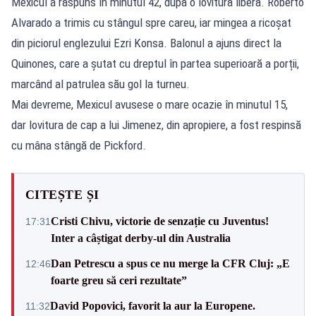
Mexicul a răspuns în minutul 42, după o lovitură liberă. Roberto
Alvarado a trimis cu stângul spre careu, iar mingea a ricoșat
din piciorul englezului Ezri Konsa. Balonul a ajuns direct la
Quinones, care a șutat cu dreptul în partea superioară a porții,
marcând al patrulea său gol la turneu.
Mai devreme, Mexicul avusese o mare ocazie în minutul 15,
dar lovitura de cap a lui Jimenez, din apropiere, a fost respinsă
cu mâna stângă de Pickford.
CITEȘTE ȘI
Cristi Chivu, victorie de senzație cu Juventus!
17:31
Inter a câștigat derby-ul din Australia
Dan Petrescu a spus ce nu merge la CFR Cluj: „E
12:46
foarte greu să ceri rezultate”
David Popovici, favorit la aur la Europene.
11:32