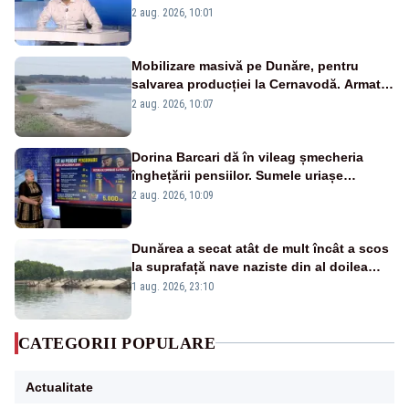
catastrofă pentru bănci și fondurile de
2 aug. 2026, 10:01
pensii
Mobilizare masivă pe Dunăre, pentru
salvarea producției la Cernavodă. Armata
va detona o stâncă și va devia apa
2 aug. 2026, 10:07
fluviului - IMAGINI AERIENE
Dorina Barcari dă în vileag șmecheria
înghețării pensiilor. Sumele uriașe
pierdute de fiecare român
2 aug. 2026, 10:09
Dunărea a secat atât de mult încât a scos
la suprafață nave naziste din al doilea
război mondial
1 aug. 2026, 23:10
CATEGORII POPULARE
Actualitate