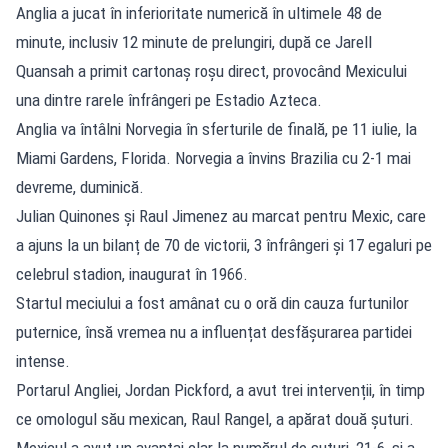
Anglia a jucat în inferioritate numerică în ultimele 48 de
minute, inclusiv 12 minute de prelungiri, după ce Jarell
Quansah a primit cartonaș roșu direct, provocând Mexicului
una dintre rarele înfrângeri pe Estadio Azteca.
Anglia va întâlni Norvegia în sferturile de finală, pe 11 iulie, la
Miami Gardens, Florida. Norvegia a învins Brazilia cu 2-1 mai
devreme, duminică.
Julian Quinones și Raul Jimenez au marcat pentru Mexic, care
a ajuns la un bilanț de 70 de victorii, 3 înfrângeri și 17 egaluri pe
celebrul stadion, inaugurat în 1966.
Startul meciului a fost amânat cu o oră din cauza furtunilor
puternice, însă vremea nu a influențat desfășurarea partidei
intense.
Portarul Angliei, Jordan Pickford, a avut trei intervenții, în timp
ce omologul său mexican, Raul Rangel, a apărat două șuturi.
Mexicul a avut un avantaj clar la numărul de șuturi, 21-6, și a