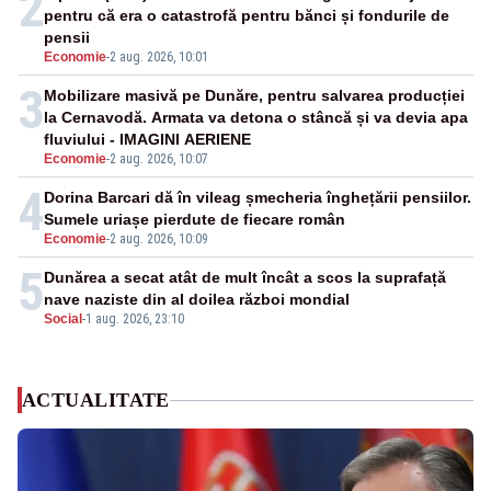
2
pentru că era o catastrofă pentru bănci și fondurile de
pensii
Economie
-
2 aug. 2026, 10:01
3
Mobilizare masivă pe Dunăre, pentru salvarea producției
la Cernavodă. Armata va detona o stâncă și va devia apa
fluviului - IMAGINI AERIENE
Economie
-
2 aug. 2026, 10:07
4
Dorina Barcari dă în vileag șmecheria înghețării pensiilor.
Sumele uriașe pierdute de fiecare român
Economie
-
2 aug. 2026, 10:09
5
Dunărea a secat atât de mult încât a scos la suprafață
nave naziste din al doilea război mondial
Social
-
1 aug. 2026, 23:10
ACTUALITATE