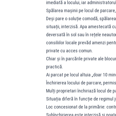
imediată a locului, iar administratoru
Spălarea mașinii pe locul de parcare, 
Deși pare o soluție comodă, spălarea 
situații, interzisă. Apa amestecată cu
deversată în sol sau în rețele neautor
consiliilor locale prevăd amenzi pentr
private cu acces comun.
Chiar și în parcările private ale bloc
practică.
Ai parcat pe locul altuia „doar 10 mi
Închirierea locului de parcare, permi
Mulți proprietari închiriază locul de 
Situația diferă în funcție de regimul ju
Loc concesionat de la primărie: contr
Subînchirierea este interzisă și poate