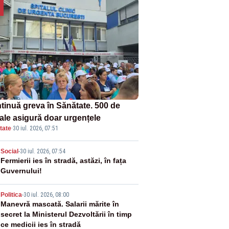
tinuă greva în Sănătate. 500 de
tale asigură doar urgențele
tate
·
30 iul. 2026, 07:51
2
Social
-
30 iul. 2026, 07:54
Fermierii ies în stradă, astăzi, în fața
Guvernului!
3
Politica
-
30 iul. 2026, 08:00
Manevră mascată. Salarii mărite în
secret la Ministerul Dezvoltării în timp
ce medicii ies în stradă