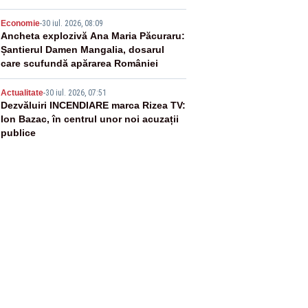
4
Economie
-
30 iul. 2026, 08:09
Ancheta explozivă Ana Maria Păcuraru:
Șantierul Damen Mangalia, dosarul
care scufundă apărarea României
5
Actualitate
-
30 iul. 2026, 07:51
Dezvăluiri INCENDIARE marca Rizea TV:
Ion Bazac, în centrul unor noi acuzații
publice