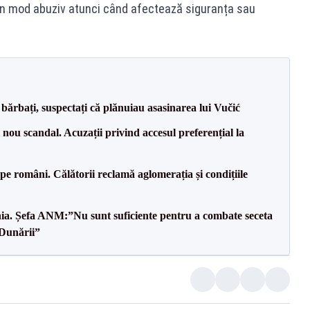
t în mod abuziv atunci când afectează siguranța sau
bărbați, suspectați că plănuiau asasinarea lui Vučić
ou scandal. Acuzații privind accesul preferențial la
e pe români. Călătorii reclamă aglomerația și condițiile
mânia. Șefa ANM:”Nu sunt suficiente pentru a combate seceta
 Dunării”