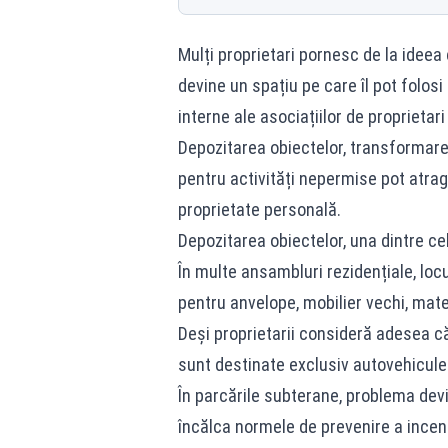
Mulți proprietari pornesc de la idee
devine un spațiu pe care îl pot folosi 
interne ale asociațiilor de proprietari
Depozitarea obiectelor, transformarea
pentru activități nepermise pot atrag
proprietate personală.
Depozitarea obiectelor, una dintre ce
În multe ansambluri rezidențiale, loc
pentru anvelope, mobilier vechi, mate
Deși proprietarii consideră adesea că
sunt destinate exclusiv autovehiculel
În parcările subterane, problema dev
încălca normele de prevenire a incendi