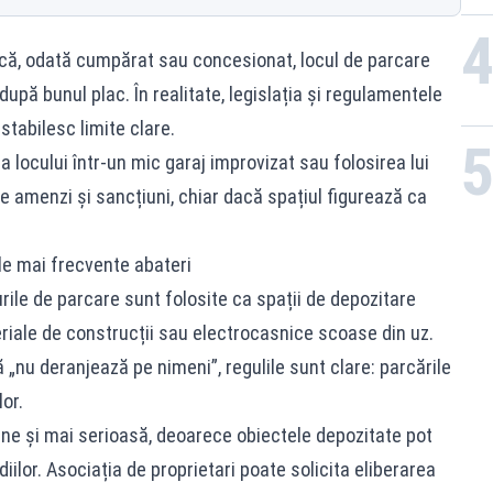
a că, odată cumpărat sau concesionat, locul de parcare
după bunul plac. În realitate, legislația și regulamentele
 stabilesc limite clare.
 locului într-un mic garaj improvizat sau folosirea lui
e amenzi și sancțiuni, chiar dacă spațiul figurează ca
le mai frecvente abateri
urile de parcare sunt folosite ca spații de depozitare
riale de construcții sau electrocasnice scoase din uz.
 „nu deranjează pe nimeni”, regulile sunt clare: parcările
or.
ine și mai serioasă, deoarece obiectele depozitate pot
ilor. Asociația de proprietari poate solicita eliberarea