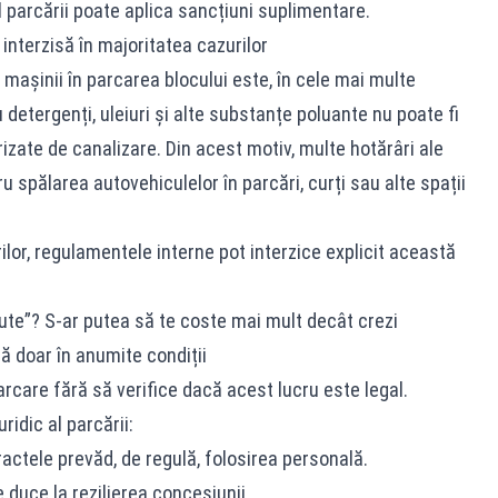
l parcării poate aplica sancțiuni suplimentare.
interzisă în majoritatea cazurilor
mașinii în parcarea blocului este, în cele mai multe
 detergenți, uleiuri și alte substanțe poluante nu poate fi
izate de canalizare. Din acest motiv, multe hotărâri ale
u spălarea autovehiculelor în parcări, curți sau alte spații
urilor, regulamentele interne pot interzice explicit această
nute”? S-ar putea să te coste mai mult decât crezi
să doar în anumite condiții
parcare fără să verifice dacă acest lucru este legal.
ridic al parcării:
actele prevăd, de regulă, folosirea personală.
 duce la rezilierea concesiunii.