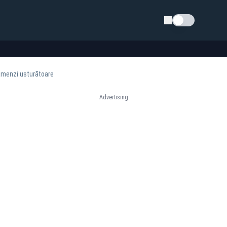
Schimba tema
u amenzi usturătoare
Advertising