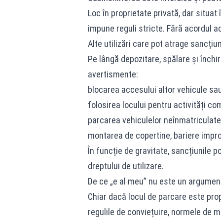
Loc în proprietate privată, dar situa
impune reguli stricte. Fără acordul ac
Alte utilizări care pot atrage sancțiun
Pe lângă depozitare, spălare și închir
avertismente:
blocarea accesului altor vehicule sau
folosirea locului pentru activități co
parcarea vehiculelor neînmatriculat
montarea de copertine, bariere impro
În funcție de gravitate, sancțiunile 
dreptului de utilizare.
De ce „e al meu” nu este un argument
Chiar dacă locul de parcare este prop
regulile de conviețuire, normele de me