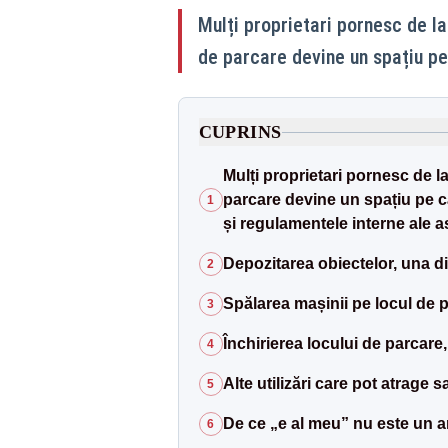
Mulți proprietari pornesc de l
de parcare devine un spațiu pe 
CUPRINS
Mulți proprietari pornesc de 
parcare devine un spațiu pe car
1
și regulamentele interne ale aso
Depozitarea obiectelor, una di
2
Spălarea mașinii pe locul de pa
3
Închirierea locului de parcare
4
Alte utilizări care pot atrage s
5
De ce „e al meu” nu este un 
6