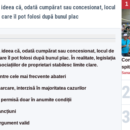
1
a ideea că, odată cumpărat sau concesionat, locul
care îl pot folosi după bunul plac
la ideea că, odată cumpărat sau concesionat, locul de
e îl pot folosi după bunul plac. În realitate, legislația
Con
ciațiilor de proprietari stabilesc limite clare.
spi
Sana
ntre cele mai frecvente abateri
rcare, interzisă în majoritatea cazurilor
, permisă doar în anumite condiții
ancțiuni
argument valid