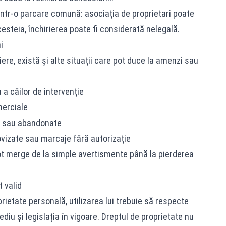
t într-o parcare comună: asociația de proprietari poate
esteia, închirierea poate fi considerată nelegală.
i
iere, există și alte situații care pot duce la amenzi sau
 a căilor de intervenție
merciale
e sau abandonate
vizate sau marcaje fără autorizație
pot merge de la simple avertismente până la pierderea
 valid
rietate personală, utilizarea lui trebuie să respecte
diu și legislația în vigoare. Dreptul de proprietate nu