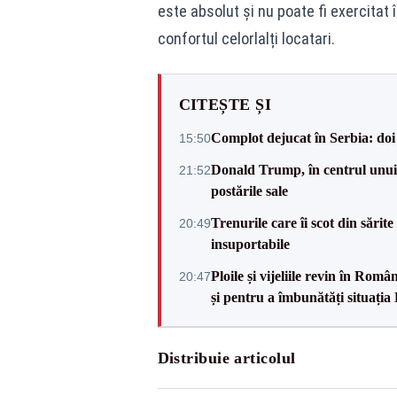
este absolut și nu poate fi exercita
confortul celorlalți locatari.
CITEȘTE ȘI
Complot dejucat în Serbia: doi 
15:50
Donald Trump, în centrul unui n
21:52
postările sale
Trenurile care îi scot din sărit
20:49
insuportabile
Ploile și vijeliile revin în Ro
20:47
și pentru a îmbunătăți situația
Distribuie articolul