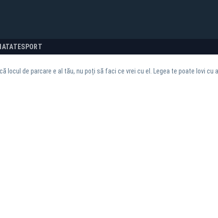
NATATE
SPORT
că locul de parcare e al tău, nu poți să faci ce vrei cu el. Legea te poate lovi c