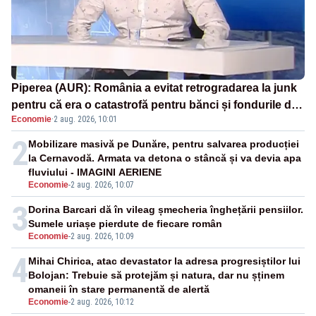
Piperea (AUR): România a evitat retrogradarea la junk
pentru că era o catastrofă pentru bănci și fondurile de
Economie
·
2 aug. 2026, 10:01
pensii
2
Mobilizare masivă pe Dunăre, pentru salvarea producției
la Cernavodă. Armata va detona o stâncă și va devia apa
fluviului - IMAGINI AERIENE
Economie
-
2 aug. 2026, 10:07
3
Dorina Barcari dă în vileag șmecheria înghețării pensiilor.
Sumele uriașe pierdute de fiecare român
Economie
-
2 aug. 2026, 10:09
4
Mihai Chirica, atac devastator la adresa progresiștilor lui
Bolojan: Trebuie să protejăm și natura, dar nu șținem
omaneii în stare permanentă de alertă
Economie
-
2 aug. 2026, 10:12