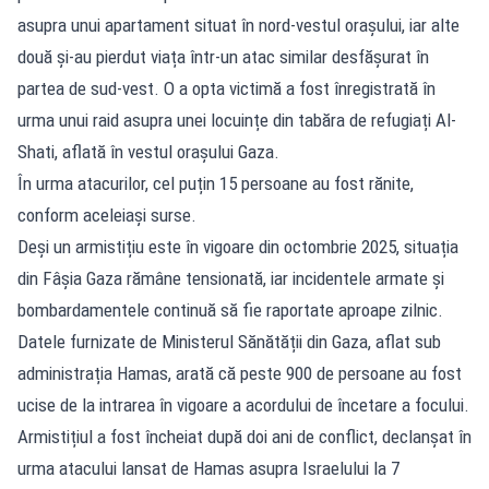
asupra unui apartament situat în nord-vestul orașului, iar alte
două și-au pierdut viața într-un atac similar desfășurat în
partea de sud-vest. O a opta victimă a fost înregistrată în
urma unui raid asupra unei locuințe din tabăra de refugiați Al-
Shati, aflată în vestul orașului Gaza.
În urma atacurilor, cel puțin 15 persoane au fost rănite,
conform aceleiași surse.
Deși un armistițiu este în vigoare din octombrie 2025, situația
din Fâșia Gaza rămâne tensionată, iar incidentele armate și
bombardamentele continuă să fie raportate aproape zilnic.
Datele furnizate de Ministerul Sănătății din Gaza, aflat sub
administrația Hamas, arată că peste 900 de persoane au fost
ucise de la intrarea în vigoare a acordului de încetare a focului.
Armistițiul a fost încheiat după doi ani de conflict, declanșat în
urma atacului lansat de Hamas asupra Israelului la 7