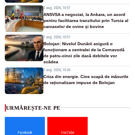
7 aug. 2026, 10:57
ANSVSA a negociat, la Ankara, un acord
pentru facilitarea tranzitului prin Turcia al
carcaselor de ovine și bovine
7 aug. 2026, 10:51
Bolojan: Nivelul Dunării asigură o
funcționare a centralei de la Cernavodă
de patru-cinci zile dacă debitele vor
scădea
7 aug. 2026, 10:43
Criza din energie. Cine scapă de măsurile
de raționalizare impuse de Bolojan
URMĂREȘTE-NE PE
Facebook
YouTube