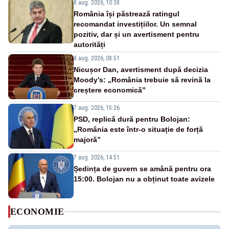
8 aug. 2026, 10:38
România își păstrează ratingul
recomandat investițiilor. Un semnal
pozitiv, dar și un avertisment pentru
autorități
8 aug. 2026, 08:51
Nicușor Dan, avertisment după decizia
Moody’s: „România trebuie să revină la
creștere economică”
7 aug. 2026, 15:26
PSD, replică dură pentru Bolojan:
„România este într-o situație de forță
majoră”
7 aug. 2026, 14:51
Ședința de guvern se amână pentru ora
15:00. Bolojan nu a obținut toate avizele
ECONOMIE