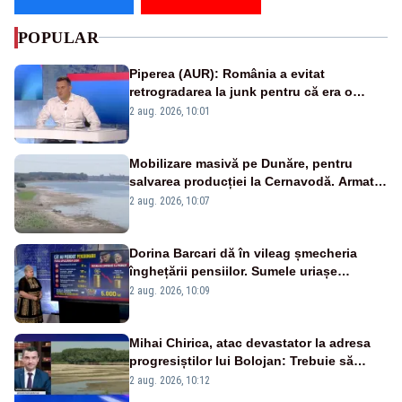
POPULAR
Piperea (AUR): România a evitat
retrogradarea la junk pentru că era o
catastrofă pentru bănci și fondurile de
2 aug. 2026, 10:01
pensii
Mobilizare masivă pe Dunăre, pentru
salvarea producției la Cernavodă. Armata
va detona o stâncă și va devia apa
2 aug. 2026, 10:07
fluviului - IMAGINI AERIENE
Dorina Barcari dă în vileag șmecheria
înghețării pensiilor. Sumele uriașe
pierdute de fiecare român
2 aug. 2026, 10:09
Mihai Chirica, atac devastator la adresa
progresiștilor lui Bolojan: Trebuie să
protejăm și natura, dar nu șținem omaneii
2 aug. 2026, 10:12
în stare permanentă de alertă