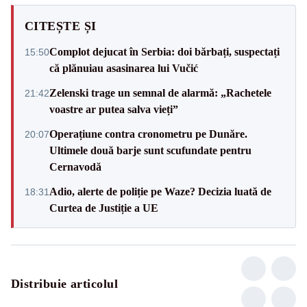
CITEȘTE ȘI
Complot dejucat în Serbia: doi bărbați, suspectați
15:50
că plănuiau asasinarea lui Vučić
Zelenski trage un semnal de alarmă: „Rachetele
21:42
voastre ar putea salva vieți”
Operațiune contra cronometru pe Dunăre.
20:07
Ultimele două barje sunt scufundate pentru
Cernavodă
Adio, alerte de poliție pe Waze? Decizia luată de
18:31
Curtea de Justiție a UE
Distribuie articolul