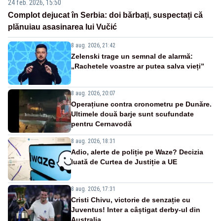
24 feb. 2026, 15:50
Complot dejucat în Serbia: doi bărbați, suspectați că
plănuiau asasinarea lui Vučić
8 aug. 2026, 21:42
Zelenski trage un semnal de alarmă:
„Rachetele voastre ar putea salva vieți”
8 aug. 2026, 20:07
Operațiune contra cronometru pe Dunăre.
Ultimele două barje sunt scufundate
pentru Cernavodă
8 aug. 2026, 18:31
Adio, alerte de poliție pe Waze? Decizia
luată de Curtea de Justiție a UE
8 aug. 2026, 17:31
Cristi Chivu, victorie de senzație cu
Juventus! Inter a câștigat derby-ul din
Australia