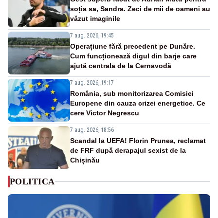
soția sa, Sandra. Zeci de mii de oameni au
văzut imaginile
7 aug. 2026, 19:45
Operațiune fără precedent pe Dunăre.
Cum funcționează digul din barje care
ajută centrala de la Cernavodă
7 aug. 2026, 19:17
România, sub monitorizarea Comisiei
Europene din cauza crizei energetice. Ce
cere Victor Negrescu
7 aug. 2026, 18:56
Scandal la UEFA! Florin Prunea, reclamat
de FRF după derapajul sexist de la
Chișinău
POLITICA