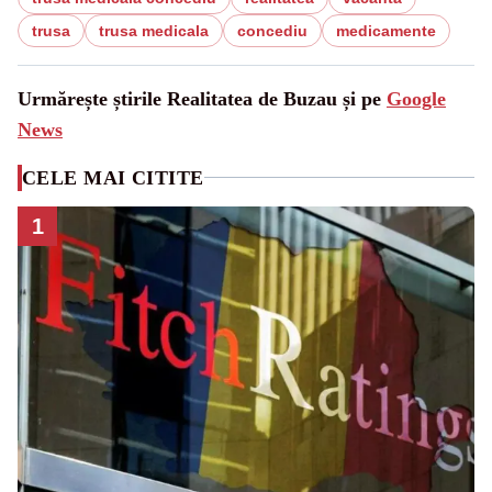
trusa
trusa medicala
concediu
medicamente
Urmărește știrile Realitatea de Buzau și pe
Google
News
CELE MAI CITITE
1