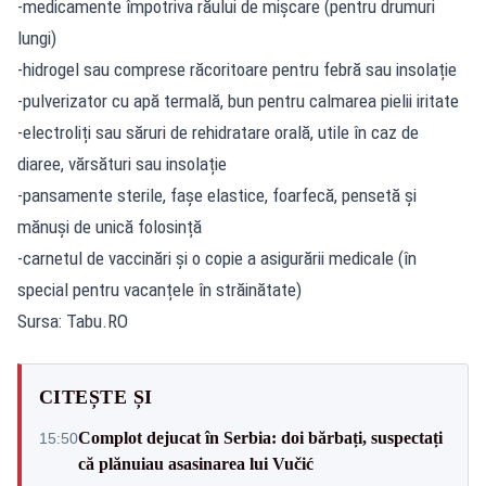
-medicamente împotriva răului de mișcare (pentru drumuri
lungi)
-hidrogel sau comprese răcoritoare pentru febră sau insolație
-pulverizator cu apă termală, bun pentru calmarea pielii iritate
-electroliți sau săruri de rehidratare orală, utile în caz de
diaree, vărsături sau insolație
-pansamente sterile, fașe elastice, foarfecă, pensetă și
mănuși de unică folosință
-carnetul de vaccinări și o copie a asigurării medicale (în
special pentru vacanțele în străinătate)
Sursa: Tabu.RO
CITEȘTE ȘI
Complot dejucat în Serbia: doi bărbați, suspectați
15:50
că plănuiau asasinarea lui Vučić