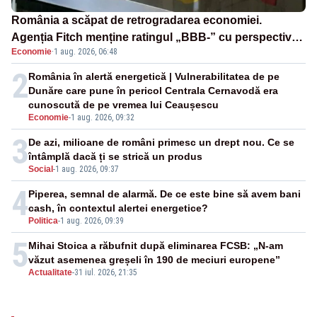
România a scăpat de retrogradarea economiei.
Agenția Fitch menține ratingul „BBB-” cu perspectivă
Economie
·
1 aug. 2026, 06:48
negativă
2
România în alertă energetică | Vulnerabilitatea de pe
Dunăre care pune în pericol Centrala Cernavodă era
cunoscută de pe vremea lui Ceaușescu
Economie
-
1 aug. 2026, 09:32
3
De azi, milioane de români primesc un drept nou. Ce se
întâmplă dacă ți se strică un produs
Social
-
1 aug. 2026, 09:37
4
Piperea, semnal de alarmă. De ce este bine să avem bani
cash, în contextul alertei energetice?
Politica
-
1 aug. 2026, 09:39
5
Mihai Stoica a răbufnit după eliminarea FCSB: „N-am
văzut asemenea greșeli în 190 de meciuri europene”
Actualitate
-
31 iul. 2026, 21:35