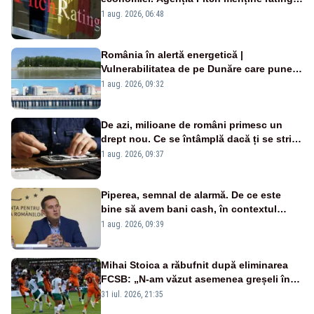
„BBB-” cu perspectivă negativă
1 aug. 2026, 06:48
România în alertă energetică |
Vulnerabilitatea de pe Dunăre care pune
în pericol Centrala Cernavodă era
1 aug. 2026, 09:32
cunoscută de pe vremea lui Ceaușescu
De azi, milioane de români primesc un
drept nou. Ce se întâmplă dacă ți se strică
un produs
1 aug. 2026, 09:37
Piperea, semnal de alarmă. De ce este
bine să avem bani cash, în contextul
alertei energetice?
1 aug. 2026, 09:39
Mihai Stoica a răbufnit după eliminarea
FCSB: „N-am văzut asemenea greșeli în
190 de meciuri europene”
31 iul. 2026, 21:35