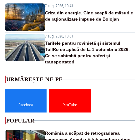
7 aug. 2026, 10:43
Criza din energie. Cine scapă de măsurile
de raționalizare impuse de Bolojan
7 aug. 2026, 10:01
Tarifele pentru rovinietă și sistemul
TollRo se aplică de la 1 octombrie 2026.
Ce se schimbă pentru șoferi și
transportatori
URMĂREȘTE-NE PE
Facebook
YouTube
POPULAR
România a scăpat de retrogradarea
economiei. Agenția Fitch menține ratingul