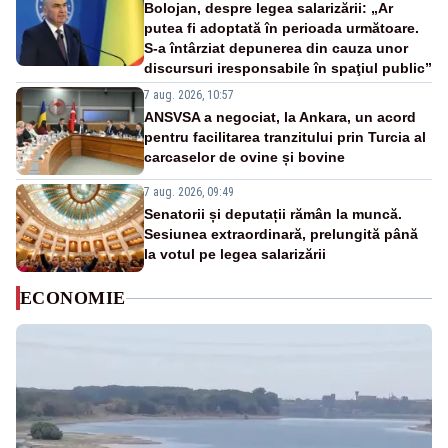
Bolojan, despre legea salarizării: „Ar
putea fi adoptată în perioada următoare.
S-a întârziat depunerea din cauza unor
discursuri iresponsabile în spaţiul public”
7 aug. 2026, 10:57
ANSVSA a negociat, la Ankara, un acord
pentru facilitarea tranzitului prin Turcia al
carcaselor de ovine și bovine
7 aug. 2026, 09:49
Senatorii și deputații rămân la muncă.
Sesiunea extraordinară, prelungită până
la votul pe legea salarizării
ECONOMIE