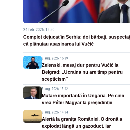
24 feb. 2026, 15:50
Complot dejucat în Serbia: doi bărbați, suspectaț
că plănuiau asasinarea lui Vučić
8 aug. 2026, 16:39
Zelenski, mesaj dur pentru Vučić la
Belgrad: „Ucraina nu are timp pentru
scepticism”
8 aug. 2026, 15:42
Mutare importantă în Ungaria. Pe cine
vrea Péter Magyar la președinție
8 aug. 2026, 14:34
Alertă la granița României. O dronă a
explodat lângă un gazoduct, iar