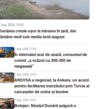
7 aug. 2026, 14:03
Dunărea crește ușor la intrarea în țară, dar
rămâne mult sub media lunii august
7 aug. 2026, 13:02
În intervalul orar de seară, consumul de
curent „a scăzut cu 200-300 de
megawați”
7 aug. 2026, 10:57
ANSVSA a negociat, la Ankara, un acord
pentru facilitarea tranzitului prin Turcia al
carcaselor de ovine și bovine
7 aug. 2026, 10:51
Bolojan: Nivelul Dunării asigură o