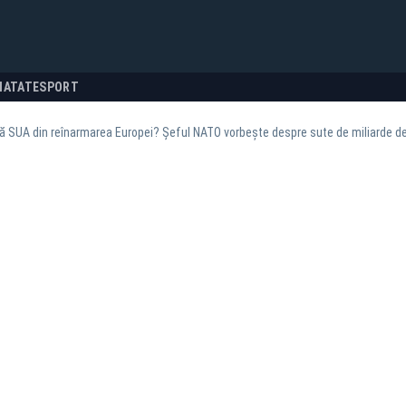
NATATE
SPORT
ă SUA din reînarmarea Europei? Șeful NATO vorbește despre sute de miliarde de 