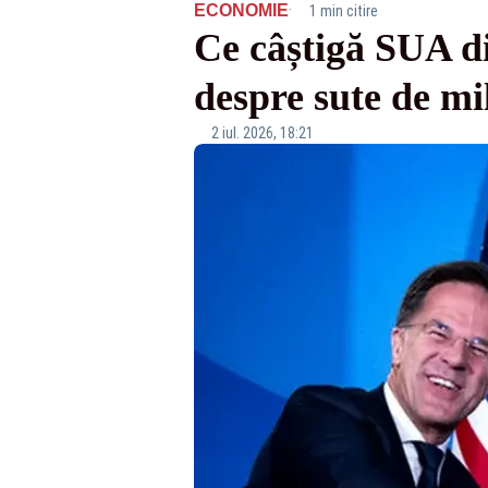
·
ECONOMIE
1 min citire
Ce câștigă SUA d
despre sute de mi
2 iul. 2026, 18:21