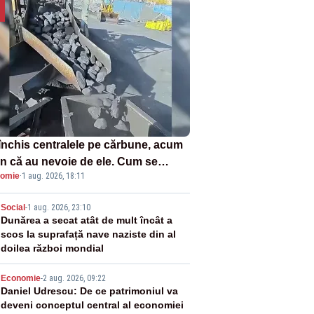
închis centralele pe cărbune, acum
n că au nevoie de ele. Cum se
omie
·
1 aug. 2026, 18:11
ează vina în plină criză energetică
2
Social
-
1 aug. 2026, 23:10
Dunărea a secat atât de mult încât a
scos la suprafață nave naziste din al
doilea război mondial
3
Economie
-
2 aug. 2026, 09:22
Daniel Udrescu: De ce patrimoniul va
deveni conceptul central al economiei