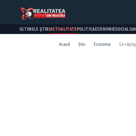
ULTIMELE ȘTIRI
ACTUALITATE
POLITICA
ECONOMIE
SOCIAL
SA
Acasă
Știri
Economie
Ce câștig