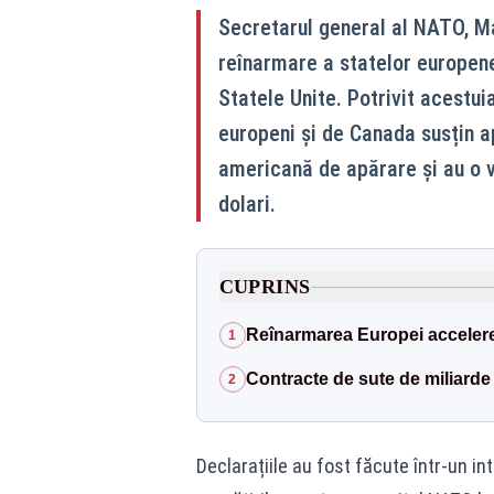
Secretarul general al NATO, Ma
reînarmare a statelor europen
Statele Unite. Potrivit acestu
europeni și de Canada susțin a
americană de apărare și au o 
dolari.
CUPRINS
Reînarmarea Europei accelere
1
Contracte de sute de miliarde 
2
Declarațiile au fost făcute într-un in