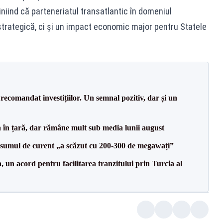
niind că parteneriatul transatlantic în domeniul
strategică, ci și un impact economic major pentru Statele
recomandat investițiilor. Un semnal pozitiv, dar și un
a în țară, dar rămâne mult sub media lunii august
onsumul de curent „a scăzut cu 200-300 de megawați”
un acord pentru facilitarea tranzitului prin Turcia al