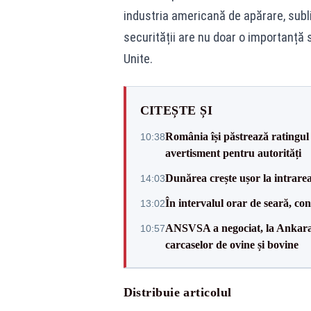
industria americană de apărare, subli
securității are nu doar o importanță 
Unite.
CITEȘTE ȘI
România își păstrează ratingul 
10:38
avertisment pentru autorități
Dunărea crește ușor la intrare
14:03
În intervalul orar de seară, c
13:02
ANSVSA a negociat, la Ankara, 
10:57
carcaselor de ovine și bovine
Distribuie articolul