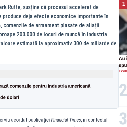
1
rk Rutte, susține că procesul accelerat de
e produce deja efecte economice importante în
ia, comenzile de armament plasate de aliații
proape 200.000 de locuri de muncă în industria
valoare estimată la aproximativ 300 de miliarde de
Au 
spu
Econ
pas
ază comenzile pentru industria americană
de dolari
terviu acordat publicației
Financial Times
, în contextul