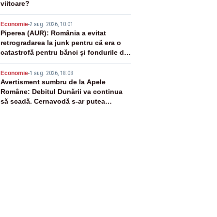
viitoare?
4
Economie
-
2 aug. 2026, 10:01
Piperea (AUR): România a evitat
retrogradarea la junk pentru că era o
catastrofă pentru bănci și fondurile de
pensii
5
Economie
-
1 aug. 2026, 18:08
Avertisment sumbru de la Apele
Române: Debitul Dunării va continua
să scadă. Cernavodă s-ar putea
închide în 4 zile