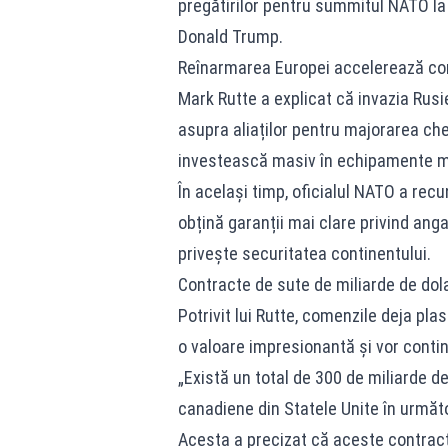
pregătirilor pentru summitul NATO la
Donald Trump.
Reînarmarea Europei accelerează co
Mark Rutte a explicat că invazia Rusi
asupra aliaților pentru majorarea che
investească masiv în echipamente mi
În același timp, oficialul NATO a re
obțină garanții mai clare privind ang
privește securitatea continentului.
Contracte de sute de miliarde de dola
Potrivit lui Rutte, comenzile deja pl
o valoare impresionantă și vor continu
„Există un total de 300 de miliarde d
canadiene din Statele Unite în următo
Acesta a precizat că aceste contract