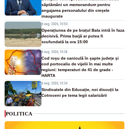
săptămâni un memorandum pentru
angajarea personalului din creșele
inaugurate
6 aug. 2026, 10:50
Operațiunea de pe brațul Bala intră în faza
decisivă. Prima barjă ar putea fi
scufundată la ora 15:00
6 aug. 2026, 10:38
Cod roșu de caniculă în șapte județe și
cod portocaliu de vijelii în mai multe
regiuni: temperaturi de 41 de grade -
HARTA
6 aug. 2026, 10:34
Sindicatele din Educație, noi discuții la
Cotroceni pe tema legii salarizării
POLITICA