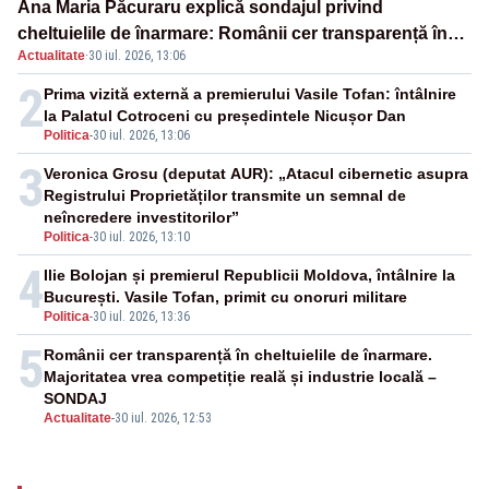
Ana Maria Păcuraru explică sondajul privind
cheltuielile de înarmare: Românii cer transparență în
Actualitate
·
30 iul. 2026, 13:06
achiziții și un echilibru între partenerii externi
2
Prima vizită externă a premierului Vasile Tofan: întâlnire
la Palatul Cotroceni cu președintele Nicușor Dan
Politica
-
30 iul. 2026, 13:06
3
Veronica Grosu (deputat AUR): „Atacul cibernetic asupra
Registrului Proprietăților transmite un semnal de
neîncredere investitorilor”
Politica
-
30 iul. 2026, 13:10
4
Ilie Bolojan și premierul Republicii Moldova, întâlnire la
București. Vasile Tofan, primit cu onoruri militare
Politica
-
30 iul. 2026, 13:36
5
Românii cer transparență în cheltuielile de înarmare.
Majoritatea vrea competiție reală și industrie locală –
SONDAJ
Actualitate
-
30 iul. 2026, 12:53