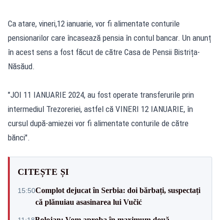
Ca atare, vineri,12 ianuarie, vor fi alimentate conturile
pensionarilor care încasează pensia în contul bancar. Un anunț
în acest sens a fost făcut de către Casa de Pensii Bistrița-
Năsăud.
"JOI 11 IANUARIE 2024, au fost operate transferurile prin
intermediul Trezoreriei, astfel că VINERI 12 IANUARIE, în
cursul după-amiezei vor fi alimentate conturile de către
bănci".
CITEȘTE ȘI
Complot dejucat în Serbia: doi bărbați, suspectați
15:50
că plănuiau asasinarea lui Vučić
Bolojan: Vom aproba în maximum două
11:18