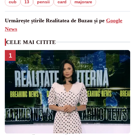
cub
13
pensii
card
majorare
Urmărește știrile Realitatea de Buzau și pe
Google
News
CELE MAI CITITE
1