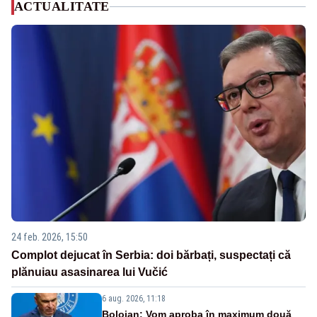
ACTUALITATE
24 feb. 2026, 15:50
Complot dejucat în Serbia: doi bărbați, suspectați că
plănuiau asasinarea lui Vučić
6 aug. 2026, 11:18
Bolojan: Vom aproba în maximum două