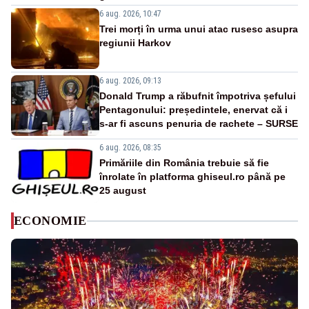
6 aug. 2026, 10:47
Trei morți în urma unui atac rusesc asupra
regiunii Harkov
6 aug. 2026, 09:13
Donald Trump a răbufnit împotriva șefului
Pentagonului: președintele, enervat că i
s-ar fi ascuns penuria de rachete – SURSE
6 aug. 2026, 08:35
Primăriile din România trebuie să fie
înrolate în platforma ghiseul.ro până pe
25 august
ECONOMIE