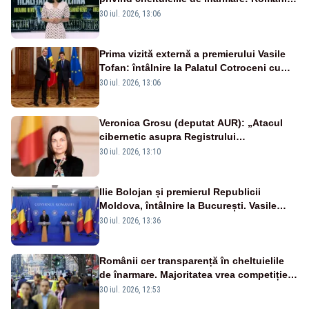
cer transparență în achiziții și un echilibru
30 iul. 2026, 13:06
între partenerii externi
Prima vizită externă a premierului Vasile
Tofan: întâlnire la Palatul Cotroceni cu
președintele Nicușor Dan
30 iul. 2026, 13:06
Veronica Grosu (deputat AUR): „Atacul
cibernetic asupra Registrului
Proprietăților transmite un semnal de
30 iul. 2026, 13:10
neîncredere investitorilor”
Ilie Bolojan și premierul Republicii
Moldova, întâlnire la București. Vasile
Tofan, primit cu onoruri militare
30 iul. 2026, 13:36
Românii cer transparență în cheltuielile
de înarmare. Majoritatea vrea competiție
reală și industrie locală – SONDAJ
30 iul. 2026, 12:53