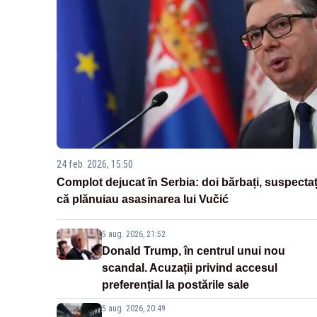
24 feb. 2026, 15:50
Complot dejucat în Serbia: doi bărbați, suspectaț
că plănuiau asasinarea lui Vučić
5 aug. 2026, 21:52
Donald Trump, în centrul unui nou
scandal. Acuzații privind accesul
preferențial la postările sale
5 aug. 2026, 20:49