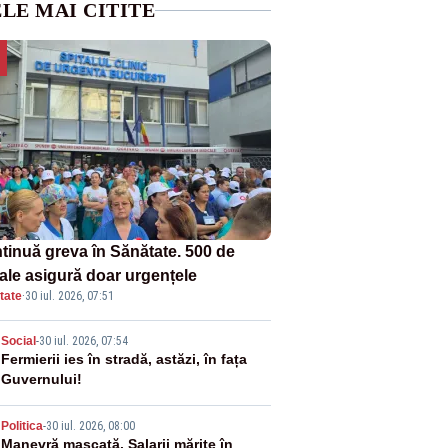
LE MAI CITITE
tinuă greva în Sănătate. 500 de
tale asigură doar urgențele
tate
·
30 iul. 2026, 07:51
2
Social
-
30 iul. 2026, 07:54
Fermierii ies în stradă, astăzi, în fața
Guvernului!
3
Politica
-
30 iul. 2026, 08:00
Manevră mascată. Salarii mărite în