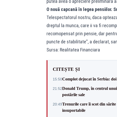
putea avea o apreciere preliminara as
O nouă capcană în legea pensiilor. Su
Telespectatorul nostru, daca opteaza 
dreptul la munca, care ii va fi recompe
recomopensat prin pensie, dar pentru 
puncte de stabilitate", a declarat, sa
Sursa: Realitatea Financiara
CITEȘTE ȘI
Complot dejucat în Serbia: doi 
15:50
Donald Trump, în centrul unui n
21:52
postările sale
Trenurile care îi scot din sărit
20:49
insuportabile