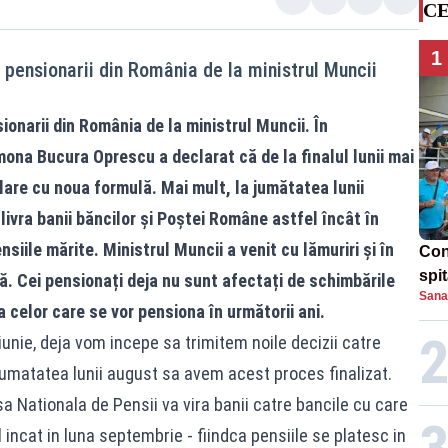
CE
1
 pensionarii din România de la ministrul Muncii
onarii din România de la ministrul Muncii. În
mona Bucura Oprescu
a declarat că de la finalul lunii mai
ulare cu noua formulă. Mai mult, la jumătatea lunii
ivra banii băncilor și Poștei Române astfel încât în
siile mărite. Ministrul Muncii a venit cu lămuriri și în
Con
spi
ă. Cei pensionați deja nu sunt afectați de schimbările
Sana
a celor care se vor pensiona în următorii ani.
i iunie, deja vom incepe sa trimitem noile decizii catre
jumatatea lunii august sa avem acest proces finalizat.
asa Nationala de Pensii va vira banii catre bancile cu care
incat in luna septembrie - fiindca pensiile se platesc in