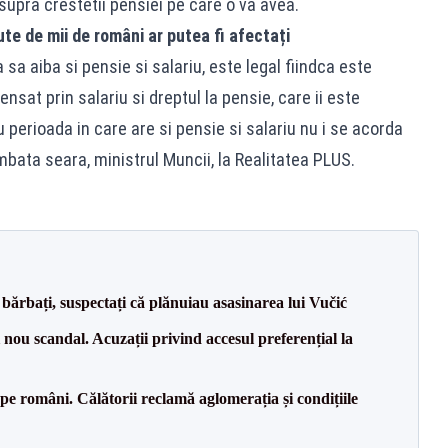
upra crestetii pensiei pe care o va avea.
te de mii de români ar putea fi afectați
sa aiba si pensie si salariu, este legal fiindca este
nsat prin salariu si dreptul la pensie, care ii este
perioada in care are si pensie si salariu nu i se acorda
mbata seara, ministrul Muncii, la Realitatea PLUS.
bărbați, suspectați că plănuiau asasinarea lui Vučić
ou scandal. Acuzații privind accesul preferențial la
e pe români. Călătorii reclamă aglomerația și condițiile