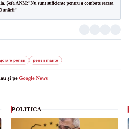
mânia. Șefa ANM:”Nu sunt suficiente pentru a combate seceta
 Dunării”
jorare pensii
pensii marite
zau și pe
Google News
POLITICA