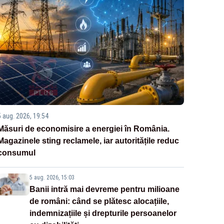
5 aug. 2026, 19:54
Măsuri de economisire a energiei în România.
Magazinele sting reclamele, iar autoritățile reduc
consumul
5 aug. 2026, 15:03
Banii intră mai devreme pentru milioane
de români: când se plătesc alocațiile,
indemnizațiile și drepturile persoanelor