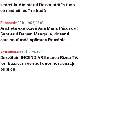
secret la Ministerul Dezvoltării în timp
ce medicii ies în stradă
4
Economie
-
30 iul. 2026, 08:09
Ancheta explozivă Ana Maria Păcuraru:
Șantierul Damen Mangalia, dosarul
care scufundă apărarea României
5
Actualitate
-
30 iul. 2026, 07:51
Dezvăluiri INCENDIARE marca Rizea TV:
Ion Bazac, în centrul unor noi acuzații
publice