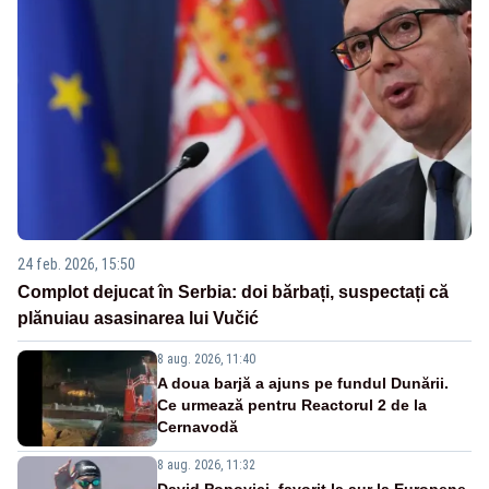
24 feb. 2026, 15:50
Complot dejucat în Serbia: doi bărbați, suspectați că
plănuiau asasinarea lui Vučić
8 aug. 2026, 11:40
A doua barjă a ajuns pe fundul Dunării.
Ce urmează pentru Reactorul 2 de la
Cernavodă
8 aug. 2026, 11:32
David Popovici, favorit la aur la Europene.