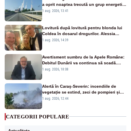
a oprit noaptea trecută un grup energetic
de la Rovinari
1 aug. 2026, 13:41
Lovitură după lovitură pentru blonda lui
Coldea în dosarul drogurilor. Alessia
Păcuraru explică decizia magistraților
1 aug. 2026, 14:39
Avertisment sumbru de la Apele Române:
Debitul Dunării va continua să scadă.
Cernavodă s-ar putea închide în 4 zile
1 aug. 2026, 18:08
Alertă în Caraș-Severin: incendiile de
vegetație se extind, zeci de pompieri și
silvicultori se luptă cu flăcările - VIDEO
1 aug. 2026, 12:44
CATEGORII POPULARE
Actualitate