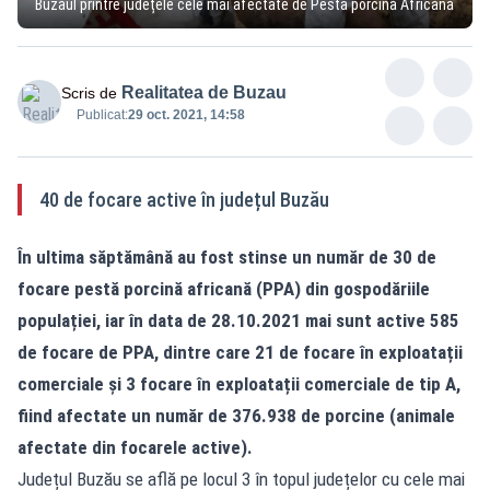
Buzăul printre județele cele mai afectate de Pesta porcină Africană
Realitatea de Buzau
Scris de
Publicat:
29 oct. 2021, 14:58
40 de focare active în județul Buzău
În ultima săptămână au fost stinse un număr de 30 de
focare pestă porcină africană (PPA) din gospodăriile
populației, iar în data de 28.10.2021 mai sunt active 585
de focare de PPA, dintre care 21 de focare în exploatații
comerciale și 3 focare în exploatații comerciale de tip A,
fiind afectate un număr de 376.938 de porcine (animale
afectate din focarele active).
Județul Buzău se află pe locul 3 în topul județelor cu cele mai