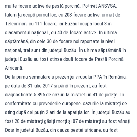
multe focare active de pestă porcină. Potrivit ANSVSA,
Ialomița ocupă primul loc, cu 208 focare active, urmat de
Teleorman, cu 111 focare, iar Buzăul ocupă locul 3 în
clasamentul național , cu 40 de focare active. În ultima
săptămână, din cele 30 de focare noi raportate la nivel
național, trei sunt din județul Buzău. În ultima săptămână în
județul Buzău au fost stinse două focare de Pestă Porcină
Africană.
De la prima semnalare a prezenței virusului PPA în România,
pe data de 31 iulie 2017 și până în prezent, au fost
diagnosticate 5.895 de cazuri la mistreți în 41 de județe. În
conformitate cu prevederile europene, cazurile la mistreți se
sting după cel puțin 2 ani de la apariția lor. În județul Buzău au
fost 28 de mistreți găsiți morți și 87 de mistreți au fost vânați.
Doar în județul Buzău, din cauza pestei africane, au fost