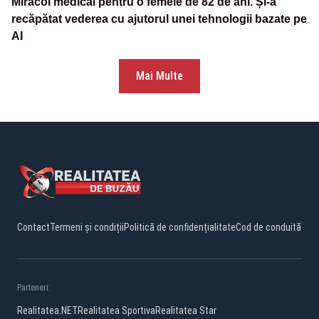
Miracol medical pentru o femeie de 82 de ani. Și-a
recăpătat vederea cu ajutorul unei tehnologii bazate pe
AI
Mai Multe
Contact
Termeni și condiții
Politică de confidențialitate
Cod de conduită
Parteneri:
Realitatea.NET
Realitatea Sportiva
Realitatea Star