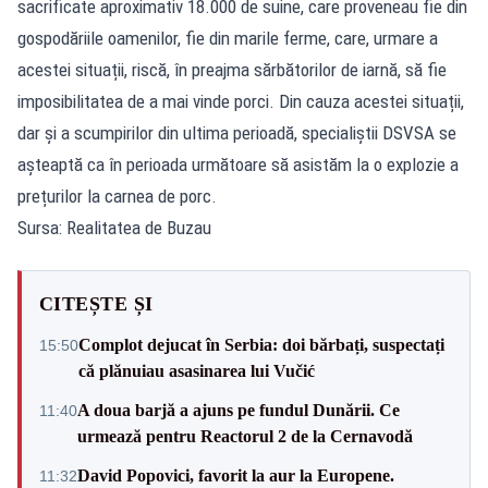
sacrificate aproximativ 18.000 de suine, care proveneau fie din
gospodăriile oamenilor, fie din marile ferme, care, urmare a
acestei situații, riscă, în preajma sărbătorilor de iarnă, să fie
imposibilitatea de a mai vinde porci. Din cauza acestei situații,
dar și a scumpirilor din ultima perioadă, specialiștii DSVSA se
așteaptă ca în perioada următoare să asistăm la o explozie a
prețurilor la carnea de porc.
Sursa: Realitatea de Buzau
CITEȘTE ȘI
Complot dejucat în Serbia: doi bărbați, suspectați
15:50
că plănuiau asasinarea lui Vučić
A doua barjă a ajuns pe fundul Dunării. Ce
11:40
urmează pentru Reactorul 2 de la Cernavodă
David Popovici, favorit la aur la Europene.
11:32