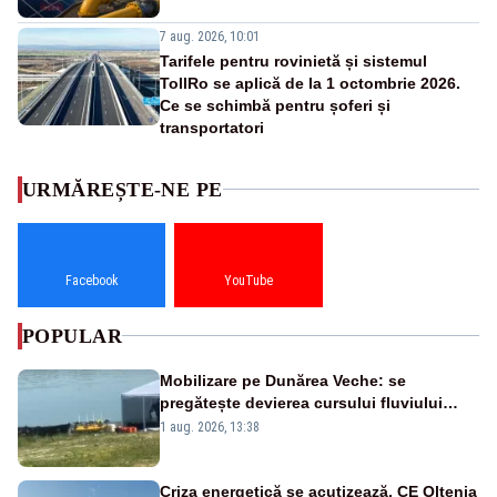
7 aug. 2026, 10:01
Tarifele pentru rovinietă și sistemul
TollRo se aplică de la 1 octombrie 2026.
Ce se schimbă pentru șoferi și
transportatori
URMĂREȘTE-NE PE
Facebook
YouTube
POPULAR
Mobilizare pe Dunărea Veche: se
pregătește devierea cursului fluviului
către Cernavodă – VIDEO
1 aug. 2026, 13:38
Criza energetică se acutizează. CE Oltenia