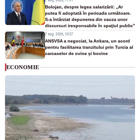
7 aug. 2026, 11:51
Bolojan, despre legea salarizării: „Ar
putea fi adoptată în perioada următoare.
S-a întârziat depunerea din cauza unor
discursuri iresponsabile în spaţiul public”
7 aug. 2026, 10:57
ANSVSA a negociat, la Ankara, un acord
pentru facilitarea tranzitului prin Turcia al
carcaselor de ovine și bovine
ECONOMIE