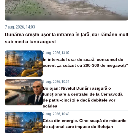
7 aug. 2026, 14:03
Dunărea crește ușor la intrarea în țară, dar rămâne mult
sub media lunii august
7 aug. 2026, 13:02
În intervalul orar de seară, consumul de
curent „a scăzut cu 200-300 de megawați”
7 aug. 2026, 10:51
Bolojan: Nivelul Dunării asigură o
funcționare a centralei de la Cernavodă
de patru-cinci zile dacă debitele vor
scădea
7 aug. 2026, 10:43
Criza din energie. Cine scapă de măsurile
de raționalizare impuse de Bolojan