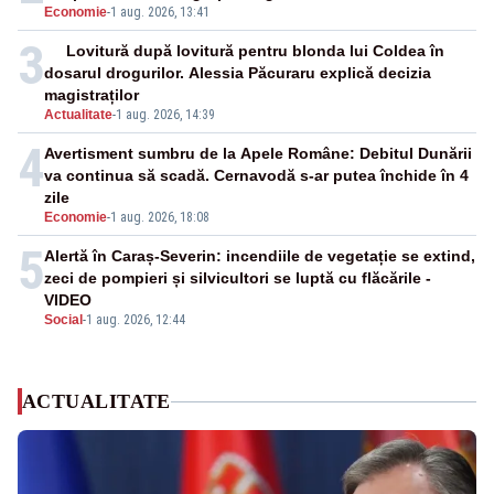
Economie
-
1 aug. 2026, 13:41
3
Lovitură după lovitură pentru blonda lui Coldea în
dosarul drogurilor. Alessia Păcuraru explică decizia
magistraților
Actualitate
-
1 aug. 2026, 14:39
4
Avertisment sumbru de la Apele Române: Debitul Dunării
va continua să scadă. Cernavodă s-ar putea închide în 4
zile
Economie
-
1 aug. 2026, 18:08
5
Alertă în Caraș-Severin: incendiile de vegetație se extind,
zeci de pompieri și silvicultori se luptă cu flăcările -
VIDEO
Social
-
1 aug. 2026, 12:44
ACTUALITATE