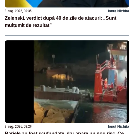
9 aug. 2026, 09:35
Ionuț Nichita
Zelenski, verdict după 40 de zile de atacuri: „Sunt
mulțumit de rezultat”
9 aug. 2026, 08:29
Ionuț Nichita
Barjele au fost scufundate, dar apare un nou risc. Ce