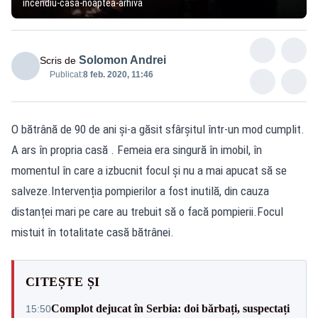
incendiu-casa-noaptea-arhiva
Solomon Andrei
Scris de
Publicat:
8 feb. 2020, 11:46
O bătrână de 90 de ani și-a găsit sfârșitul într-un mod cumplit.
A ars în propria casă . Femeia era singură în imobil, în
momentul în care a izbucnit focul și nu a mai apucat să se
salveze.Intervenția pompierilor a fost inutilă, din cauza
distanței mari pe care au trebuit să o facă pompierii.Focul
mistuit în totalitate casă bătrânei.
CITEȘTE ȘI
Complot dejucat în Serbia: doi bărbați, suspectați
15:50