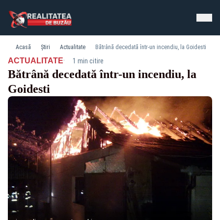
Acasă
Știri
Actualitate
Bătrână decedată într-un incendiu, la Goidesti
·
ACTUALITATE
1 min citire
Bătrână decedată într-un incendiu, la
Goidesti