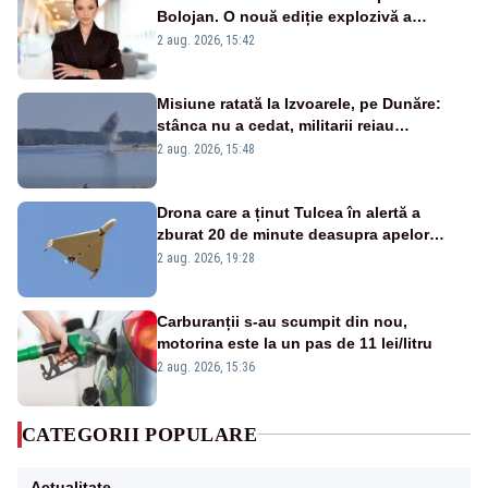
Bolojan. O nouă ediție explozivă a
emisiunii „Miza Zilei” la Realitatea PLUS
2 aug. 2026, 15:42
Misiune ratată la Izvoarele, pe Dunăre:
stânca nu a cedat, militarii reiau
detonările luni – VIDEO
2 aug. 2026, 15:48
Drona care a ținut Tulcea în alertă a
zburat 20 de minute deasupra apelor
României. Au fost ridicate două F-16
2 aug. 2026, 19:28
Carburanții s-au scumpit din nou,
motorina este la un pas de 11 lei/litru
2 aug. 2026, 15:36
CATEGORII POPULARE
Actualitate