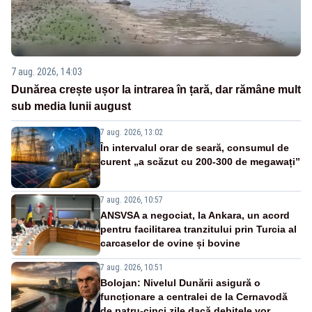
7 aug. 2026, 14:03
Dunărea crește ușor la intrarea în țară, dar rămâne mult
sub media lunii august
7 aug. 2026, 13:02
În intervalul orar de seară, consumul de
curent „a scăzut cu 200-300 de megawați”
7 aug. 2026, 10:57
ANSVSA a negociat, la Ankara, un acord
pentru facilitarea tranzitului prin Turcia al
carcaselor de ovine și bovine
7 aug. 2026, 10:51
Bolojan: Nivelul Dunării asigură o
funcționare a centralei de la Cernavodă
de patru-cinci zile dacă debitele vor