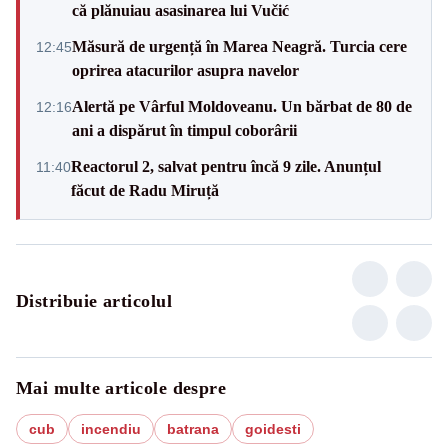
că plănuiau asasinarea lui Vučić
Măsură de urgență în Marea Neagră. Turcia cere
12:45
oprirea atacurilor asupra navelor
Alertă pe Vârful Moldoveanu. Un bărbat de 80 de
12:16
ani a dispărut în timpul coborârii
Reactorul 2, salvat pentru încă 9 zile. Anunțul
11:40
făcut de Radu Miruță
Distribuie articolul
Mai multe articole despre
cub
incendiu
batrana
goidesti