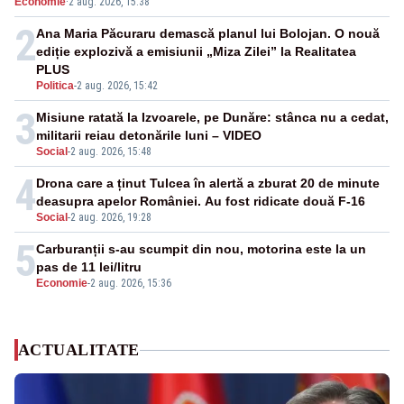
Economie
·
2 aug. 2026, 15:38
2
Ana Maria Păcuraru demască planul lui Bolojan. O nouă
ediție explozivă a emisiunii „Miza Zilei” la Realitatea
PLUS
Politica
-
2 aug. 2026, 15:42
3
Misiune ratată la Izvoarele, pe Dunăre: stânca nu a cedat,
militarii reiau detonările luni – VIDEO
Social
-
2 aug. 2026, 15:48
4
Drona care a ținut Tulcea în alertă a zburat 20 de minute
deasupra apelor României. Au fost ridicate două F-16
Social
-
2 aug. 2026, 19:28
5
Carburanții s-au scumpit din nou, motorina este la un
pas de 11 lei/litru
Economie
-
2 aug. 2026, 15:36
ACTUALITATE