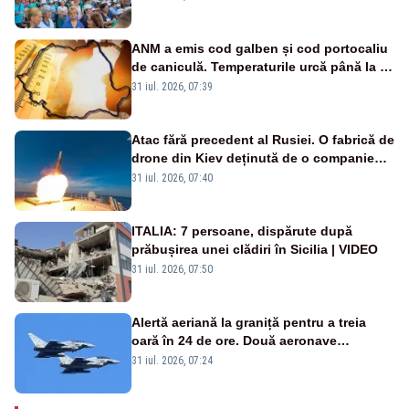
ANM a emis cod galben și cod portocaliu
de caniculă. Temperaturile urcă până la 38
de grade, iar nopțile devin tropicale
31 iul. 2026, 07:39
Atac fără precedent al Rusiei. O fabrică de
drone din Kiev deținută de o companie
americană, distrusă de o rachetă
31 iul. 2026, 07:40
rusească
ITALIA: 7 persoane, dispărute după
prăbușirea unei clădiri în Sicilia | VIDEO
31 iul. 2026, 07:50
Alertă aeriană la graniță pentru a treia
oară în 24 de ore. Două aeronave
Eurofighter britanice au fost ridicate de la
31 iul. 2026, 07:24
sol