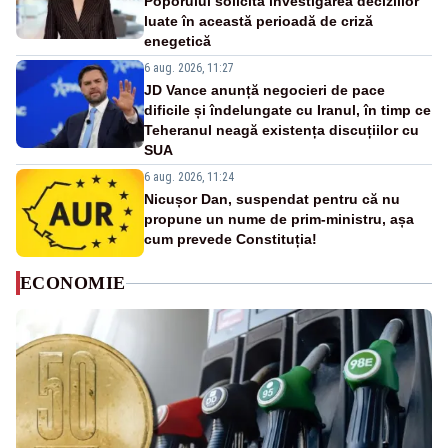
Poporului solicită investigarea deciziilor
luate în această perioadă de criză
enegetică
6 aug. 2026, 11:27
JD Vance anunță negocieri de pace
dificile și îndelungate cu Iranul, în timp ce
Teheranul neagă existența discuțiilor cu
SUA
6 aug. 2026, 11:24
Nicușor Dan, suspendat pentru că nu
propune un nume de prim-ministru, așa
cum prevede Constituția!
ECONOMIE