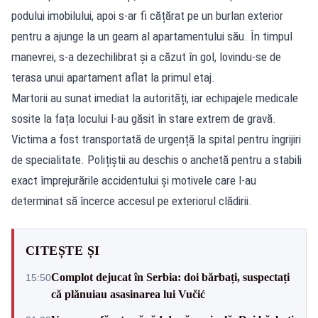
podului imobilului, apoi s-ar fi cățărat pe un burlan exterior
pentru a ajunge la un geam al apartamentului său. În timpul
manevrei, s-a dezechilibrat și a căzut în gol, lovindu-se de
terasa unui apartament aflat la primul etaj.
Martorii au sunat imediat la autorități, iar echipajele medicale
sosite la fața locului l-au găsit în stare extrem de gravă.
Victima a fost transportată de urgență la spital pentru îngrijiri
de specialitate. Polițiștii au deschis o anchetă pentru a stabili
exact împrejurările accidentului și motivele care l-au
determinat să încerce accesul pe exteriorul clădirii.
CITEȘTE ȘI
Complot dejucat în Serbia: doi bărbați, suspectați
15:50
că plănuiau asasinarea lui Vučić