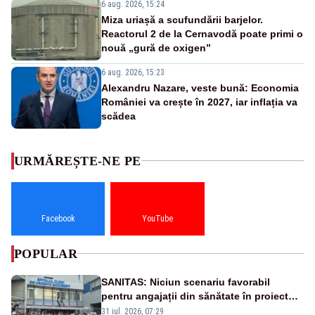
6 aug. 2026, 15:24
Miza uriașă a scufundării barjelor.
Reactorul 2 de la Cernavodă poate primi o
nouă „gură de oxigen”
6 aug. 2026, 15:23
Alexandru Nazare, veste bună: Economia
României va crește în 2027, iar inflația va
scădea
URMĂREȘTE-NE PE
Facebook
YouTube
POPULAR
SANITAS: Niciun scenariu favorabil
pentru angajații din sănătate în proiectul
Legii salarizării
31 iul. 2026, 07:29