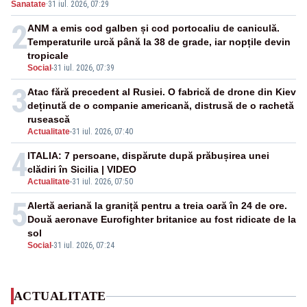
Sanatate
·
31 iul. 2026, 07:29
2
ANM a emis cod galben și cod portocaliu de caniculă.
Temperaturile urcă până la 38 de grade, iar nopțile devin
tropicale
Social
-
31 iul. 2026, 07:39
3
Atac fără precedent al Rusiei. O fabrică de drone din Kiev
deținută de o companie americană, distrusă de o rachetă
rusească
Actualitate
-
31 iul. 2026, 07:40
4
ITALIA: 7 persoane, dispărute după prăbușirea unei
clădiri în Sicilia | VIDEO
Actualitate
-
31 iul. 2026, 07:50
5
Alertă aeriană la graniță pentru a treia oară în 24 de ore.
Două aeronave Eurofighter britanice au fost ridicate de la
sol
Social
-
31 iul. 2026, 07:24
ACTUALITATE