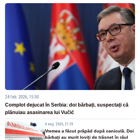
24 feb. 2026, 15:50
Complot dejucat în Serbia: doi bărbați, suspectați că
plănuiau asasinarea lui Vučić
6 aug. 2026, 21:39
Vremea a făcut prăpăd după caniculă. Doi
bărbați au murit loviți de trăsnet în râul