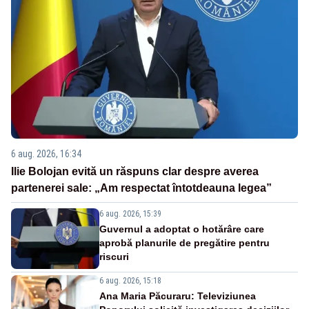
6 aug. 2026, 16:34
Ilie Bolojan evită un răspuns clar despre averea
partenerei sale: „Am respectat întotdeauna legea”
6 aug. 2026, 15:39
Guvernul a adoptat o hotărâre care
aprobă planurile de pregătire pentru
riscuri
6 aug. 2026, 15:18
Ana Maria Păcuraru: Televiziunea