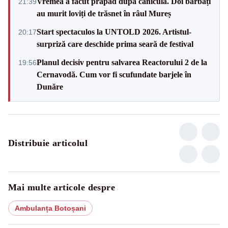
Vremea a făcut prăpăd după caniculă. Doi bărbați
21:39
au murit loviți de trăsnet în râul Mureș
Start spectaculos la UNTOLD 2026. Artistul-
20:17
surpriză care deschide prima seară de festival
Planul decisiv pentru salvarea Reactorului 2 de la
19:56
Cernavodă. Cum vor fi scufundate barjele în
Dunăre
Distribuie articolul
Mai multe articole despre
Ambulanța Botoșani