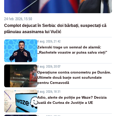
24 feb. 2026, 15:50
Complot dejucat în Serbia: doi bărbați, suspectați că
plănuiau asasinarea lui Vučić
8 aug. 2026, 21:42
Zelenski trage un semnal de alarmă:
„Rachetele voastre ar putea salva vieți”
8 aug. 2026, 20:07
Operațiune contra cronometru pe Dunăre.
Ultimele două barje sunt scufundate
pentru Cernavodă
8 aug. 2026, 18:31
Adio, alerte de poliție pe Waze? Decizia
luată de Curtea de Justiție a UE