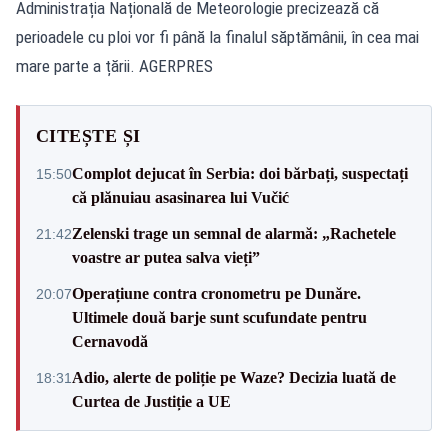
Administrația Națională de Meteorologie precizează că
perioadele cu ploi vor fi până la finalul săptămânii, în cea mai
mare parte a țării. AGERPRES
CITEȘTE ȘI
Complot dejucat în Serbia: doi bărbați, suspectați
15:50
că plănuiau asasinarea lui Vučić
Zelenski trage un semnal de alarmă: „Rachetele
21:42
voastre ar putea salva vieți”
Operațiune contra cronometru pe Dunăre.
20:07
Ultimele două barje sunt scufundate pentru
Cernavodă
Adio, alerte de poliție pe Waze? Decizia luată de
18:31
Curtea de Justiție a UE