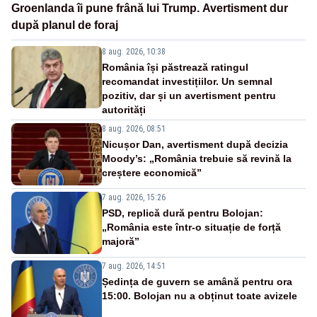
Groenlanda îi pune frână lui Trump. Avertisment dur
după planul de foraj
8 aug. 2026, 10:38
România își păstrează ratingul
recomandat investițiilor. Un semnal
pozitiv, dar și un avertisment pentru
autorități
8 aug. 2026, 08:51
Nicușor Dan, avertisment după decizia
Moody’s: „România trebuie să revină la
creștere economică”
7 aug. 2026, 15:26
PSD, replică dură pentru Bolojan:
„România este într-o situație de forță
majoră”
7 aug. 2026, 14:51
Ședința de guvern se amână pentru ora
15:00. Bolojan nu a obținut toate avizele