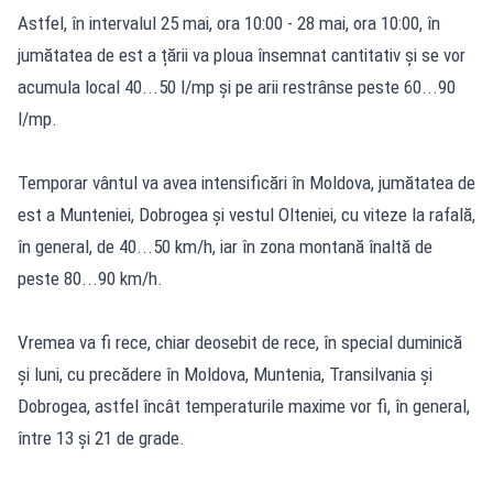
Astfel, în intervalul 25 mai, ora 10:00 - 28 mai, ora 10:00, în
jumătatea de est a țării va ploua însemnat cantitativ și se vor
acumula local 40...50 l/mp și pe arii restrânse peste 60...90
l/mp.
Temporar vântul va avea intensificări în Moldova, jumătatea de
est a Munteniei, Dobrogea și vestul Olteniei, cu viteze la rafală,
în general, de 40...50 km/h, iar în zona montană înaltă de
peste 80...90 km/h.
Vremea va fi rece, chiar deosebit de rece, în special duminică
și luni, cu precădere în Moldova, Muntenia, Transilvania și
Dobrogea, astfel încât temperaturile maxime vor fi, în general,
între 13 și 21 de grade.