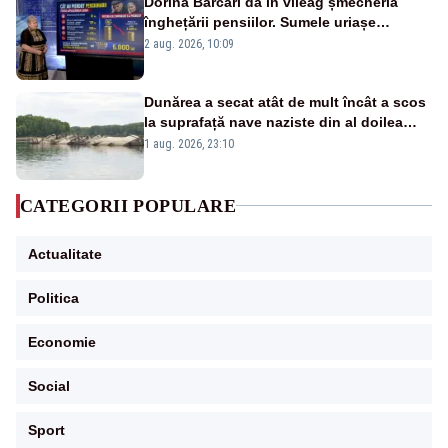
Dorina Barcari dă în vileag șmecheria
înghețării pensiilor. Sumele uriașe
pierdute de fiecare român
2 aug. 2026, 10:09
Dunărea a secat atât de mult încât a scos
la suprafață nave naziste din al doilea
război mondial
1 aug. 2026, 23:10
CATEGORII POPULARE
Actualitate
Politica
Economie
Social
Sport