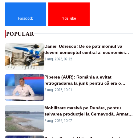
Facebook
YouTube
POPULAR
Daniel Udrescu: De ce patrimoniul va
deveni conceptul central al economiei
viitoare?
2 aug. 2026, 09:22
Piperea (AUR): România a evitat
retrogradarea la junk pentru că era o
catastrofă pentru bănci și fondurile de
2 aug. 2026, 10:01
pensii
Mobilizare masivă pe Dunăre, pentru
salvarea producției la Cernavodă. Armata
va detona o stâncă și va devia apa
2 aug. 2026, 10:07
fluviului - IMAGINI AERIENE