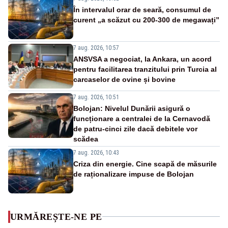
În intervalul orar de seară, consumul de
curent „a scăzut cu 200-300 de megawați”
7 aug. 2026, 10:57
ANSVSA a negociat, la Ankara, un acord
pentru facilitarea tranzitului prin Turcia al
carcaselor de ovine și bovine
7 aug. 2026, 10:51
Bolojan: Nivelul Dunării asigură o
funcționare a centralei de la Cernavodă
de patru-cinci zile dacă debitele vor
scădea
7 aug. 2026, 10:43
Criza din energie. Cine scapă de măsurile
de raționalizare impuse de Bolojan
URMĂREȘTE-NE PE