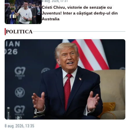
8 aug. 2026, 17:31
Cristi Chivu, victorie de senzație cu
Juventus! Inter a câștigat derby-ul din
Australia
POLITICA
8 aug. 2026, 13:35