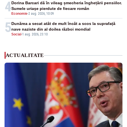
4
Dorina Barcari dă în vileag șmecheria înghețării pensiilor.
Sumele uriașe pierdute de fiecare român
Economie
-
2 aug. 2026, 10:09
5
Dunărea a secat atât de mult încât a scos la suprafață
nave naziste din al doilea război mondial
Social
-
1 aug. 2026, 23:10
ACTUALITATE