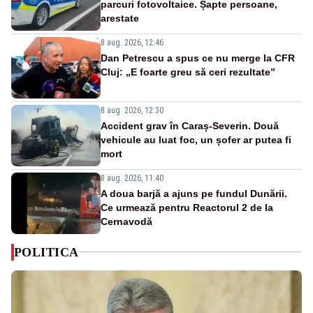
parcuri fotovoltaice. Șapte persoane,
arestate
8 aug. 2026, 12:46
Dan Petrescu a spus ce nu merge la CFR
Cluj: „E foarte greu să ceri rezultate”
8 aug. 2026, 12:30
Accident grav în Caraș-Severin. Două
vehicule au luat foc, un șofer ar putea fi
mort
8 aug. 2026, 11:40
A doua barjă a ajuns pe fundul Dunării.
Ce urmează pentru Reactorul 2 de la
Cernavodă
POLITICA