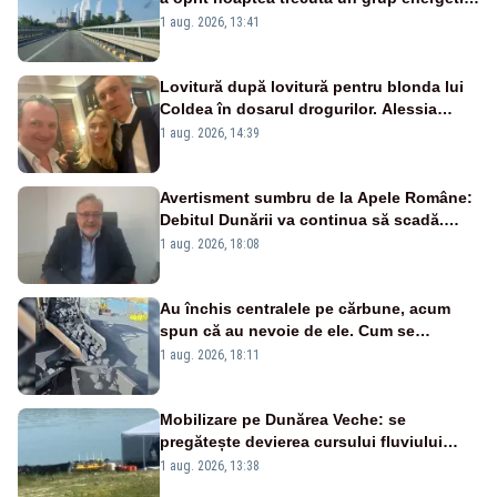
de la Rovinari
1 aug. 2026, 13:41
Lovitură după lovitură pentru blonda lui
Coldea în dosarul drogurilor. Alessia
Păcuraru explică decizia magistraților
1 aug. 2026, 14:39
Avertisment sumbru de la Apele Române:
Debitul Dunării va continua să scadă.
Cernavodă s-ar putea închide în 4 zile
1 aug. 2026, 18:08
Au închis centralele pe cărbune, acum
spun că au nevoie de ele. Cum se
pasează vina în plină criză energetică
1 aug. 2026, 18:11
Mobilizare pe Dunărea Veche: se
pregătește devierea cursului fluviului
către Cernavodă – VIDEO
1 aug. 2026, 13:38