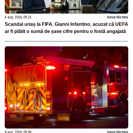
8 aug. 2026, 09:22
Ionuț Nichita
Scandal uriaș la FIFA. Gianni Infantino, acuzat că UEFA
ar fi plătit o sumă de șase cifre pentru o fostă angajată
8 aug. 2026, 09:06
Ionuț Nichita