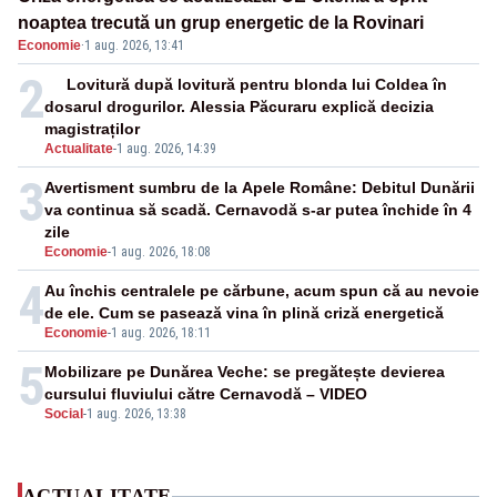
noaptea trecută un grup energetic de la Rovinari
Economie
·
1 aug. 2026, 13:41
2
Lovitură după lovitură pentru blonda lui Coldea în
dosarul drogurilor. Alessia Păcuraru explică decizia
magistraților
Actualitate
-
1 aug. 2026, 14:39
3
Avertisment sumbru de la Apele Române: Debitul Dunării
va continua să scadă. Cernavodă s-ar putea închide în 4
zile
Economie
-
1 aug. 2026, 18:08
4
Au închis centralele pe cărbune, acum spun că au nevoie
de ele. Cum se pasează vina în plină criză energetică
Economie
-
1 aug. 2026, 18:11
5
Mobilizare pe Dunărea Veche: se pregătește devierea
cursului fluviului către Cernavodă – VIDEO
Social
-
1 aug. 2026, 13:38
ACTUALITATE