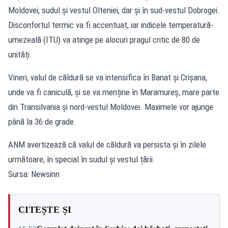
Moldovei, sudul și vestul Olteniei, dar și în sud-vestul Dobrogei.
Disconfortul termic va fi accentuat, iar indicele temperatură-
umezeală (ITU) va atinge pe alocuri pragul critic de 80 de
unități.
Vineri, valul de căldură se va intensifica în Banat și Crișana,
unde va fi caniculă, și se va menține în Maramureș, mare parte
din Transilvania și nord-vestul Moldovei. Maximele vor ajunge
până la 36 de grade.
ANM avertizează că valul de căldură va persista și în zilele
următoare, în special în sudul și vestul țării.
Sursa: Newsinn
CITEȘTE ȘI