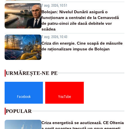
7 aug. 2026, 10:51
Bolojan: Nivelul Dunării asigură o
funcționare a centralei de la Cernavodă
de patru-cinci zile dacă debitele vor
scădea
7 aug. 2026, 10:43
Criza din energie. Cine scapă de măsurile
de raționalizare impuse de Bolojan
URMĂREȘTE-NE PE
Facebook
YouTube
POPULAR
Criza energetică se acutizează. CE Oltenia
a oprit noaptea trecută un grup energetic