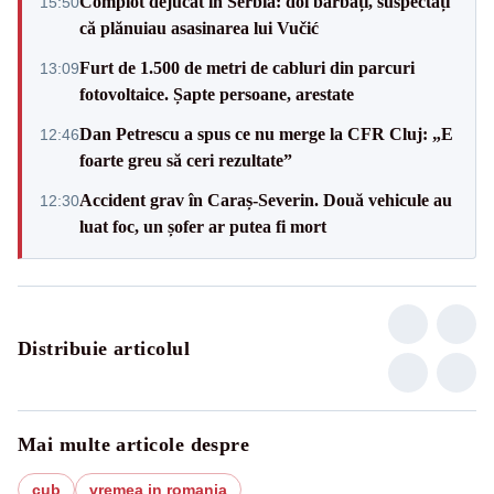
Complot dejucat în Serbia: doi bărbați, suspectați
15:50
că plănuiau asasinarea lui Vučić
Furt de 1.500 de metri de cabluri din parcuri
13:09
fotovoltaice. Șapte persoane, arestate
Dan Petrescu a spus ce nu merge la CFR Cluj: „E
12:46
foarte greu să ceri rezultate”
Accident grav în Caraș-Severin. Două vehicule au
12:30
luat foc, un șofer ar putea fi mort
Distribuie articolul
Mai multe articole despre
cub
vremea in romania