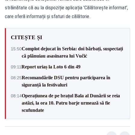
străinătate că au la dispoziție aplicația 'Călătorește informat',
care oferă informații și sfaturi de călătorie.
CITEȘTE ȘI
Complot dejucat în Serbia: doi bărbați, suspectați
15:50
că plănuiau asasinarea lui Vučić
Report uriaș la Loto 6 din 49
09:11
Recomandările DSU pentru participarea în
08:25
siguranță la festivaluri
Operațiunea de pe brațul Bala al Dunării se reia
08:14
astăzi, la ora 10. Patru barje urmează să fie
scufundate