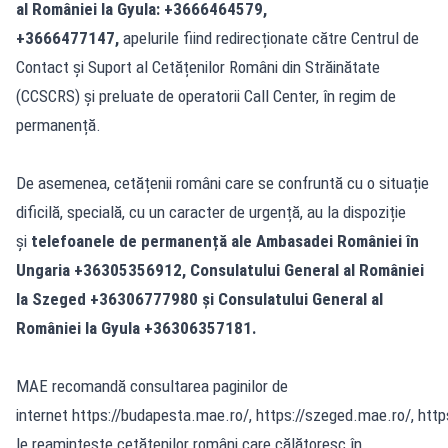
al României la Gyula: +3666464579,
+3666477147,
apelurile fiind redirecționate către Centrul de
Contact și Suport al Cetățenilor Români din Străinătate
(CCSCRS) și preluate de operatorii Call Center, în regim de
permanență.
De asemenea, cetățenii români care se confruntă cu o situație
dificilă, specială, cu un caracter de urgență, au la dispoziție
și
telefoanele de permanență ale Ambasadei României în
Ungaria +36305356912, Consulatului General al României
la Szeged +36306777980 și Consulatului General al
României la Gyula +36306357181.
MAE recomandă consultarea paginilor de
internet
https://budapesta.mae.ro/
,
https://szeged.mae.ro/
,
http
le reamintește cetățenilor români care călătoresc în