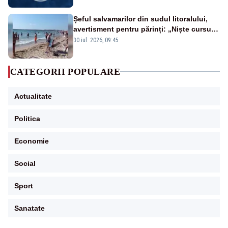
Șeful salvamarilor din sudul litoralului,
avertisment pentru părinți: „Niște cursuri
de înot la piscină nu sunt suficiente”
30 iul. 2026, 09:45
CATEGORII POPULARE
Actualitate
Politica
Economie
Social
Sport
Sanatate