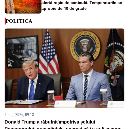
alertă roșie de caniculă. Temperaturile se
apropie de 40 de grade
POLITICA
6 aug. 2026, 09:13
Donald Trump a răbufnit împotriva șefului
Pentagonului: președintele, enervat că i s-ar fi ascuns