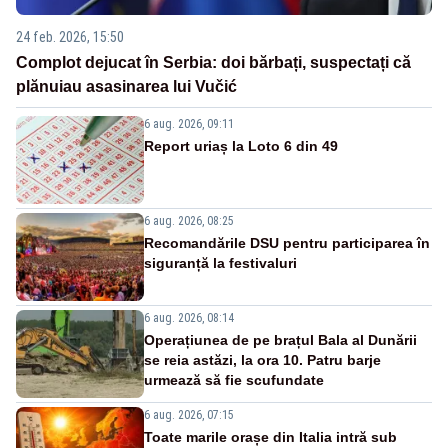
24 feb. 2026, 15:50
Complot dejucat în Serbia: doi bărbați, suspectați că
plănuiau asasinarea lui Vučić
6 aug. 2026, 09:11
Report uriaș la Loto 6 din 49
6 aug. 2026, 08:25
Recomandările DSU pentru participarea în
siguranță la festivaluri
6 aug. 2026, 08:14
Operațiunea de pe brațul Bala al Dunării
se reia astăzi, la ora 10. Patru barje
urmează să fie scufundate
6 aug. 2026, 07:15
Toate marile orașe din Italia intră sub