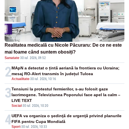
Realitatea medicală cu Nicole Păcuraru: De ce ne este
mai foame când suntem obosiți?
Sanatate
·
30 iul. 2026, 09:52
2
MApN a detectat o țintă aeriană la frontiera cu Ucraina;
mesaj RO-Alert transmis în județul Tulcea
Actualitate
-
30 iul. 2026, 10:16
3
Tensiuni la protestul fermierilor, s-au folosit gaze
lacrimogene. Televiziunea Poporului face apel la calm –
LIVE TEXT
Social
-
30 iul. 2026, 10:20
4
UEFA va organiza o şedinţă de urgenţă privind planurile
FIFA pentru Cupa Mondială
Sport
-
30 iul. 2026, 10:33