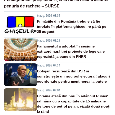
penuria de rachete – SURSE
6 aug. 2026, 08:35
Primăriile din România trebuie să fie
înrolate în platforma ghiseul.ro până pe
25 august
6 aug. 2026, 08:28
Parlamentul a adoptat în sesiune
extraordinară trei proiecte de lege care
reprezintă jaloane din PNRR
6 aug. 2026, 07:34
Bolojan recrutează din USR și
construiește un nou pol electoral: atacuri
coordonate pentru menținerea la putere
6 aug. 2026, 07:04
Ucraina atacă din nou în adâncul Rusiei:
rafinăria cu o capacitate de 15 milioane
de tone de petrol pe an, vizată două nopți
la rând