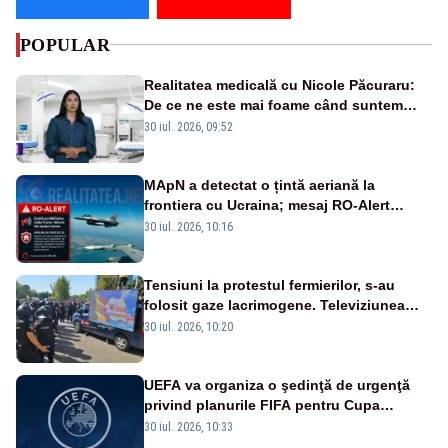
POPULAR
Realitatea medicală cu Nicole Păcuraru:
De ce ne este mai foame când suntem
obosiți?
30 iul. 2026, 09:52
MApN a detectat o țintă aeriană la
frontiera cu Ucraina; mesaj RO-Alert
transmis în județul Tulcea
30 iul. 2026, 10:16
Tensiuni la protestul fermierilor, s-au
folosit gaze lacrimogene. Televiziunea
Poporului face apel la calm – LIVE TEXT
30 iul. 2026, 10:20
UEFA va organiza o şedinţă de urgenţă
privind planurile FIFA pentru Cupa
Mondială
30 iul. 2026, 10:33