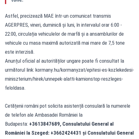
Astfel, precizează MAE într-un comunicat transmis
AGERPRES, vineri, duminică și luni, în intervalul orar 6:00 -
22:00, circulația vehiculelor de marfă și a ansamblurilor de
vehicule cu masa maximă autorizată mai mare de 7,5 tone
este interzisă.
Anunțul oficial al autorităților ungare poate fi consultat la
următorul link:
kormany.hu/kormanyzat/epitesi-es-kozlekedesi-
miniszterium/hirek/unnepek-alatti-kamionstop-reszleges-
feloldasa
.
Cetățenii români pot solicita asistență consulară la numerele
de telefon ale Ambasadei României la
Budapesta:
+3613847689, Consulatului General al
României la Szeged: +3662424431 și Consulatului General