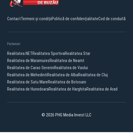
Contact
Termeni și condiții
Politică de confidențialitate
Cod de conduită
Parteneri:
Realitatea.NET
Realitatea Sportiva
Realitatea Star
Realitatea de Maramures
Realitatea de Neamt
Realitatea de Caras-Severin
Realitatea de Vaslui
Realitatea de Mehedinti
Realitatea de Alba
Realitatea de Cluj
Realitatea de Satu Mare
Realitatea de Botosani
Realitatea de Hunedoara
Realitatea de Harghita
Realitatea de Arad
© 2026 PHG Media Invest LLC
Facebook
YouTube