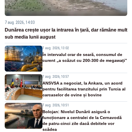
7 aug. 2026, 14:03
Dunărea crește ușor la intrarea în țară, dar rămâne mult
sub media lunii august
7 aug. 2026, 13:02
În intervalul orar de seară, consumul de
curent „a scăzut cu 200-300 de megawați”
7 aug. 2026, 10:57
ANSVSA a negociat, la Ankara, un acord
pentru facilitarea tranzitului prin Turcia al
carcaselor de ovine și bovine
7 aug. 2026, 10:51
Bolojan: Nivelul Dunării asigură o
funcționare a centralei de la Cernavodă
de patru-cinci zile dacă debitele vor
scădea