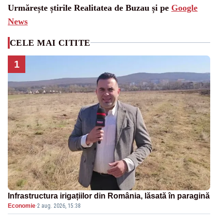
Urmărește știrile Realitatea de Buzau și pe
Google
News
CELE MAI CITITE
1
Infrastructura irigațiilor din România, lăsată în paragină
Economie
·
2 aug. 2026, 15:38