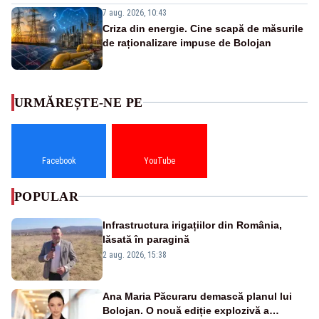
7 aug. 2026, 10:43
Criza din energie. Cine scapă de măsurile
de raționalizare impuse de Bolojan
URMĂREȘTE-NE PE
Facebook
YouTube
POPULAR
Infrastructura irigațiilor din România,
lăsată în paragină
2 aug. 2026, 15:38
Ana Maria Păcuraru demască planul lui
Bolojan. O nouă ediție explozivă a