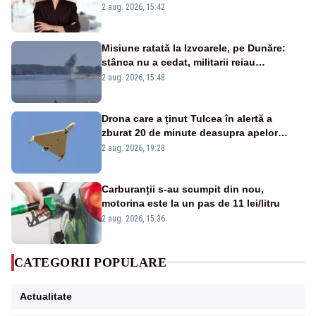
emisiunii „Miza Zilei” la Realitatea PLUS
2 aug. 2026, 15:42
Misiune ratată la Izvoarele, pe Dunăre:
stânca nu a cedat, militarii reiau
detonările luni – VIDEO
2 aug. 2026, 15:48
Drona care a ținut Tulcea în alertă a
zburat 20 de minute deasupra apelor
României. Au fost ridicate două F-16
2 aug. 2026, 19:28
Carburanții s-au scumpit din nou,
motorina este la un pas de 11 lei/litru
2 aug. 2026, 15:36
CATEGORII POPULARE
Actualitate