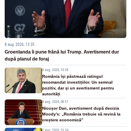
8 aug. 2026, 13:35
Groenlanda îi pune frână lui Trump. Avertisment dur
după planul de foraj
8 aug. 2026, 10:38
România își păstrează ratingul
recomandat investițiilor. Un semnal
pozitiv, dar și un avertisment pentru
autorități
8 aug. 2026, 08:51
Nicușor Dan, avertisment după decizia
Moody’s: „România trebuie să revină la
creștere economică”
7 aug. 2026, 15:26