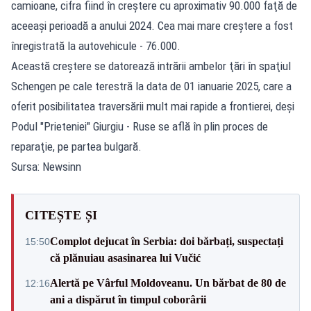
camioane, cifra fiind în creştere cu aproximativ 90.000 faţă de
aceeaşi perioadă a anului 2024. Cea mai mare creştere a fost
înregistrată la autovehicule - 76.000.
Această creştere se datorează intrării ambelor ţări în spaţiul
Schengen pe cale terestră la data de 01 ianuarie 2025, care a
oferit posibilitatea traversării mult mai rapide a frontierei, deşi
Podul "Prieteniei" Giurgiu - Ruse se află în plin proces de
reparaţie, pe partea bulgară.
Sursa: Newsinn
CITEȘTE ȘI
Complot dejucat în Serbia: doi bărbați, suspectați
15:50
că plănuiau asasinarea lui Vučić
Alertă pe Vârful Moldoveanu. Un bărbat de 80 de
12:16
ani a dispărut în timpul coborârii