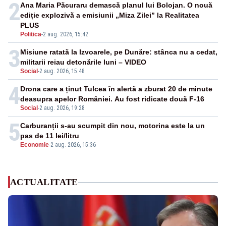
2
Ana Maria Păcuraru demască planul lui Bolojan. O nouă
ediție explozivă a emisiunii „Miza Zilei” la Realitatea
PLUS
Politica
-
2 aug. 2026, 15:42
3
Misiune ratată la Izvoarele, pe Dunăre: stânca nu a cedat,
militarii reiau detonările luni – VIDEO
Social
-
2 aug. 2026, 15:48
4
Drona care a ținut Tulcea în alertă a zburat 20 de minute
deasupra apelor României. Au fost ridicate două F-16
Social
-
2 aug. 2026, 19:28
5
Carburanții s-au scumpit din nou, motorina este la un
pas de 11 lei/litru
Economie
-
2 aug. 2026, 15:36
ACTUALITATE