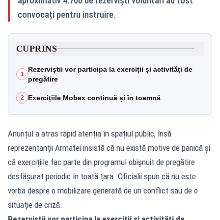
aproximativ 4.700 de rezerviști voluntari au fost
convocați pentru instruire.
CUPRINS
Rezerviștii vor participa la exerciții și activități de
1
pregătire
Exercițiile Mobex continuă și în toamnă
2
Anunțul a atras rapid atenția în spațiul public, însă
reprezentanții Armatei insistă că nu există motive de panică și
că exercițiile fac parte din programul obișnuit de pregătire
desfășurat periodic în toată țara. Oficialii spun că nu este
vorba despre o mobilizare generată de un conflict sau de o
situație de criză.
Rezerviștii vor participa la exerciții și activități de