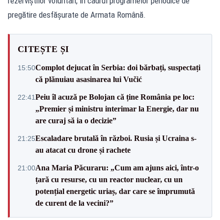
rezerviștilor voluntari, în cadrul programelor periodice de
pregătire desfășurate de Armata Română.
CITEȘTE ȘI
Complot dejucat în Serbia: doi bărbați, suspectați
15:50
că plănuiau asasinarea lui Vučić
Peiu îl acuză pe Bolojan că ține România pe loc:
22:41
„Premier și ministru interimar la Energie, dar nu
are curaj să ia o decizie”
Escaladare brutală în război. Rusia și Ucraina s-
21:25
au atacat cu drone și rachete
Ana Maria Păcuraru: „Cum am ajuns aici, într-o
21:00
țară cu resurse, cu un reactor nuclear, cu un
potențial energetic uriaș, dar care se împrumută
de curent de la vecini?”