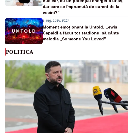
nuclear, cu un potențial energetic uriaș,
dar care se împrumută de curent de la
vecini?”
9 aug. 2026, 20:24
Moment emoționant la Untold. Lewis
Capaldi a făcut tot stadionul să cânte
melodia „Someone You Loved”
POLITICA