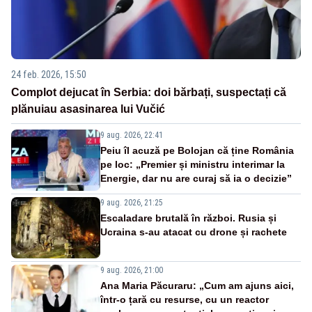
24 feb. 2026, 15:50
Complot dejucat în Serbia: doi bărbați, suspectați că
plănuiau asasinarea lui Vučić
9 aug. 2026, 22:41
Peiu îl acuză pe Bolojan că ține România
pe loc: „Premier și ministru interimar la
Energie, dar nu are curaj să ia o decizie”
9 aug. 2026, 21:25
Escaladare brutală în război. Rusia și
Ucraina s-au atacat cu drone și rachete
9 aug. 2026, 21:00
Ana Maria Păcuraru: „Cum am ajuns aici,
într-o țară cu resurse, cu un reactor