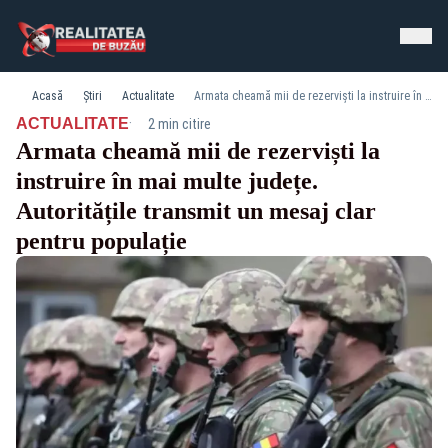
Acasă
Știri
Actualitate
Armata cheamă mii de rezerviști la instruire în mai multe județe. Autoritățile transmit un mesaj clar pentru populație
·
ACTUALITATE
2 min citire
Armata cheamă mii de rezerviști la
instruire în mai multe județe.
Autoritățile transmit un mesaj clar
pentru populație