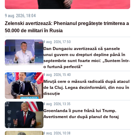
9 aug. 2026, 18:04
Zelenski avertizează: Phenianul pregătește trimiterea a
50.000 de militari în Rusia
9 aug. 2026, 17:50
Dan Dungaciu avertizează că șansele
unui guvern cu drepturi depline până în
septembrie sunt foarte mici: „Suntem într-
o furtună perfectă”
9 aug. 2026, 15:40
Miruță cere o măsură radicală după atacul
de la Cluj. Legea dezinformării, din nou în
discuție
8 aug. 2026, 13:35
Groenlanda îi pune frână lui Trump.
Avertisment dur după planul de foraj
8 aug. 2026, 10:38