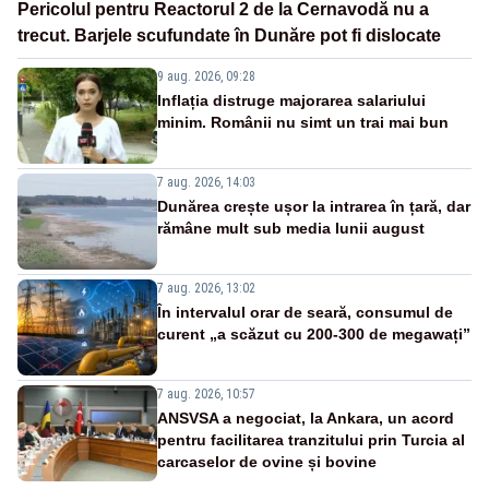
Pericolul pentru Reactorul 2 de la Cernavodă nu a
trecut. Barjele scufundate în Dunăre pot fi dislocate
9 aug. 2026, 09:28
Inflația distruge majorarea salariului
minim. Românii nu simt un trai mai bun
7 aug. 2026, 14:03
Dunărea crește ușor la intrarea în țară, dar
rămâne mult sub media lunii august
7 aug. 2026, 13:02
În intervalul orar de seară, consumul de
curent „a scăzut cu 200-300 de megawați”
7 aug. 2026, 10:57
ANSVSA a negociat, la Ankara, un acord
pentru facilitarea tranzitului prin Turcia al
carcaselor de ovine și bovine