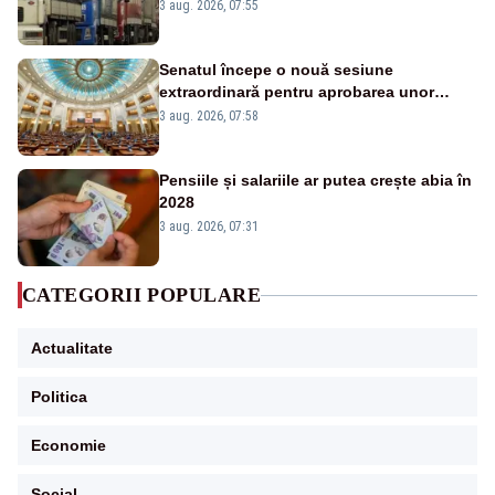
este interzisă luni, între orele 12:00 și
3 aug. 2026, 07:55
20:00
Senatul începe o nouă sesiune
extraordinară pentru aprobarea unor
jaloane din PNRR
3 aug. 2026, 07:58
Pensiile și salariile ar putea crește abia în
2028
3 aug. 2026, 07:31
CATEGORII POPULARE
Actualitate
Politica
Economie
Social