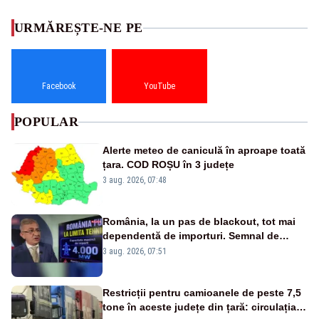
URMĂREȘTE-NE PE
Facebook
YouTube
POPULAR
Alerte meteo de caniculă în aproape toată
țara. COD ROȘU în 3 județe
3 aug. 2026, 07:48
România, la un pas de blackout, tot mai
dependentă de importuri. Semnal de
alarmă tras de un expert în energie
3 aug. 2026, 07:51
Restricții pentru camioanele de peste 7,5
tone în aceste județe din țară: circulația