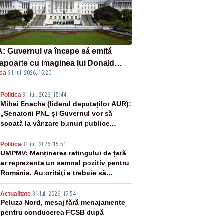
: Guvernul va începe să emită
apoarte cu imaginea lui Donald
ica
·
31 iul. 2026, 15:20
mp începând cu 8 august
2
Politica
-
31 iul. 2026, 15:44
Mihai Enache (liderul deputaților AUR):
„Senatorii PNL și Guvernul vor să
scoată la vânzare bunuri publice
pentru a stinge datoriile pentru
3
vaccinurile Pfizer!”
Politica
-
31 iul. 2026, 15:51
UMPMV: Menținerea ratingului de țară
ar reprezenta un semnal pozitiv pentru
România. Autoritățile trebuie să
continue consolidarea stabilității
4
economice și financiare
Actualitate
-
31 iul. 2026, 15:54
Peluza Nord, mesaj fără menajamente
pentru conducerea FCSB după