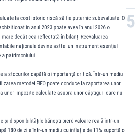
valuate la cost istoric riscă să fie puternic subevaluate. O
chiziționat în anul 2023 poate avea în anul 2026 o
mare decât cea reflectată în bilanț. Reevaluarea
ntabile naționale devine astfel un instrument esențial
 a patrimoniului.
re a stocurilor capătă o importanță critică. Într-un mediu
utilizarea metodei FIFO poate conduce la raportarea unor
plata unor impozite calculate asupra unor câștiguri care nu
e și disponibilitățile bănești pierd valoare reală într-un
pă 180 de zile într-un mediu cu inflație de 11% suportă o