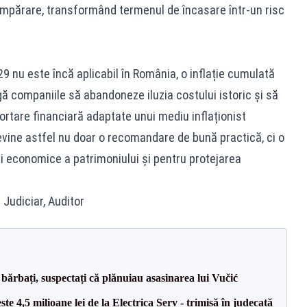
umpărare, transformând termenul de încasare într-un risc
29 nu este încă aplicabil în România, o inflație cumulată
ă companiile să abandoneze iluzia costului istoric și să
portare financiară adaptate unui mediu inflaționist
evine astfel nu doar o recomandare de bună practică, ci o
i economice a patrimoniului și pentru protejarea
 Judiciar, Auditor
bărbați, suspectați că plănuiau asasinarea lui Vučić
te 4,5 milioane lei de la Electrica Serv - trimisă în judecată