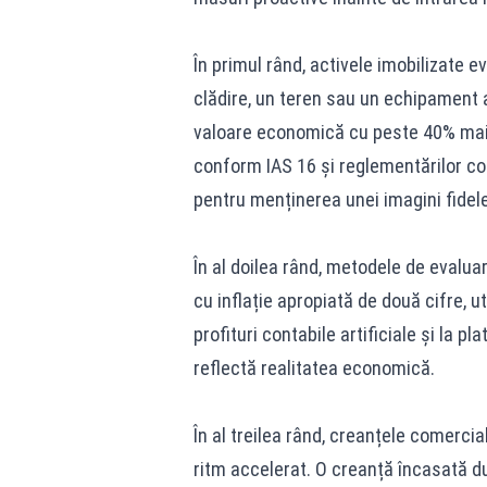
În primul rând, activele imobilizate e
clădire, un teren sau un echipament a
valoare economică cu peste 40% mai 
conform IAS 16 și reglementărilor co
pentru menținerea unei imagini fidele
În al doilea rând, metodele de evalua
cu inflație apropiată de două cifre, 
profituri contabile artificiale și la 
reflectă realitatea economică.
În al treilea rând, creanțele comercial
ritm accelerat. O creanță încasată du