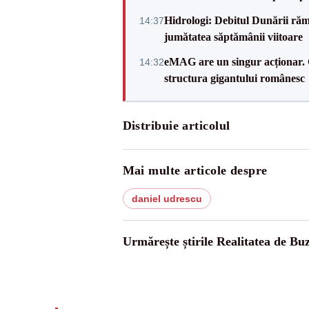
Hidrologi: Debitul Dunării rămâ
14:37
jumătatea săptămânii viitoare
eMAG are un singur acționar. 
14:32
structura gigantului românesc
Distribuie articolul
Mai multe articole despre
daniel udrescu
Urmărește știrile Realitatea de Bu