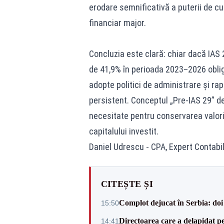
erodare semnificativă a puterii de c
financiar major.
Concluzia este clară: chiar dacă IAS 
de 41,9% în perioada 2023–2026 oblig
adopte politici de administrare și ra
persistent. Conceptul „Pre-IAS 29” d
necesitate pentru conservarea valori
capitalului investit.
Daniel Udrescu - CPA, Expert Contabil
CITEȘTE ȘI
Complot dejucat în Serbia: doi 
15:50
Directoarea care a delapidat pes
14:41