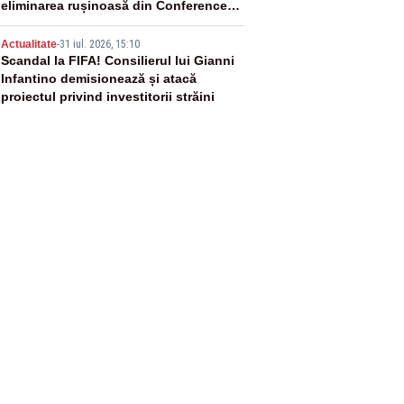
eliminarea rușinoasă din Conference
League
5
Actualitate
-
31 iul. 2026, 15:10
Scandal la FIFA! Consilierul lui Gianni
Infantino demisionează și atacă
proiectul privind investitorii străini