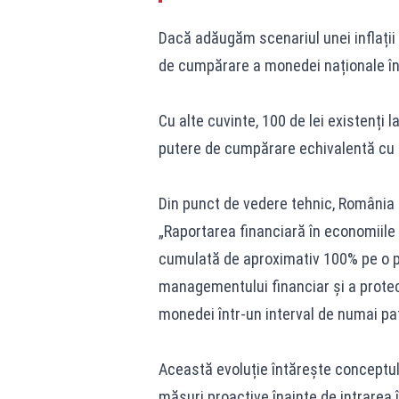
Dacă adăugăm scenariul unei inflații
de cumpărare a monedei naționale în
Cu alte cuvinte, 100 de lei existenți 
putere de cumpărare echivalentă cu ap
Din punct de vedere tehnic, România 
„Raportarea financiară în economiile h
cumulată de aproximativ 100% pe o pe
managementului financiar și a protecț
monedei într-un interval de numai pat
Această evoluție întărește conceptul
măsuri proactive înainte de intrarea î