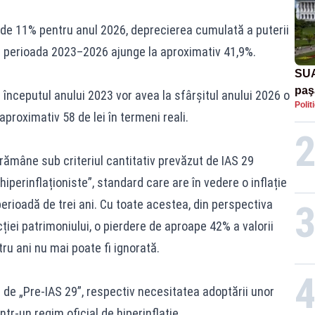
 de 11% pentru anul 2026, deprecierea cumulată a puterii
 perioada 2023–2026 ajunge la aproximativ 41,9%.
SUA
paş
la începutul anului 2023 vor avea la sfârșitul anului 2026 o
Polit
Tru
roximativ 58 de lei în termeni reali.
rămâne sub criteriul cantitativ prevăzut de IAS 29
iperinflaționiste”, standard care are în vedere o inflație
rioadă de trei ani. Cu toate acestea, din perspectiva
iei patrimoniului, o pierdere de aproape 42% a valorii
ru ani nu mai poate fi ignorată.
 de „Pre-IAS 29”, respectiv necesitatea adoptării unor
ntr-un regim oficial de hiperinflație.