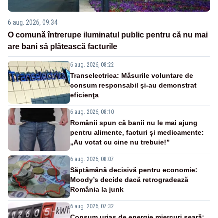
6 aug. 2026, 09:34
O comună întrerupe iluminatul public pentru că nu mai
are bani să plătească facturile
6 aug. 2026, 08:22
Transelectrica: Măsurile voluntare de
consum responsabil şi-au demonstrat
eficienţa
6 aug. 2026, 08:10
Românii spun că banii nu le mai ajung
pentru alimente, facturi și medicamente:
„Au votat cu cine nu trebuie!”
6 aug. 2026, 08:07
Săptămână decisivă pentru economie:
Moody’s decide dacă retrogradează
România la junk
6 aug. 2026, 07:32
Consum uriaș de energie miercuri seară: