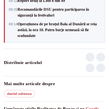
Report uriaș la Loto 6 din 49
09:11
Recomandările DSU pentru participarea în
08:25
siguranță la festivaluri
Operațiunea de pe brațul Bala al Dunării se reia
08:14
astăzi, la ora 10. Patru barje urmează să fie
scufundate
Distribuie articolul
Mai multe articole despre
daniel udrescu
Urmărește știrile Realitatea de Buzau și pe
Google