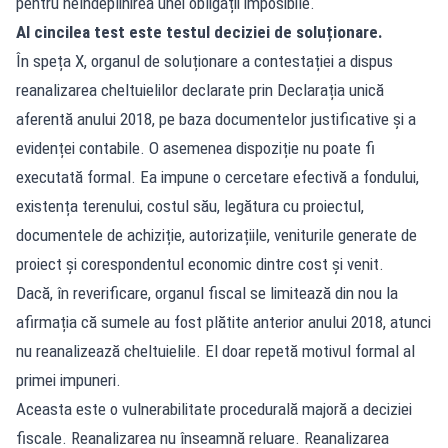
pentru neîndeplinirea unei obligații imposibile.
Al cincilea test este testul deciziei de soluționare.
În speța X, organul de soluționare a contestației a dispus
reanalizarea cheltuielilor declarate prin Declarația unică
aferentă anului 2018, pe baza documentelor justificative și a
evidenței contabile. O asemenea dispoziție nu poate fi
executată formal. Ea impune o cercetare efectivă a fondului,
existența terenului, costul său, legătura cu proiectul,
documentele de achiziție, autorizațiile, veniturile generate de
proiect și corespondentul economic dintre cost și venit.
Dacă, în reverificare, organul fiscal se limitează din nou la
afirmația că sumele au fost plătite anterior anului 2018, atunci
nu reanalizează cheltuielile. El doar repetă motivul formal al
primei impuneri.
Aceasta este o vulnerabilitate procedurală majoră a deciziei
fiscale. Reanalizarea nu înseamnă reluare. Reanalizarea