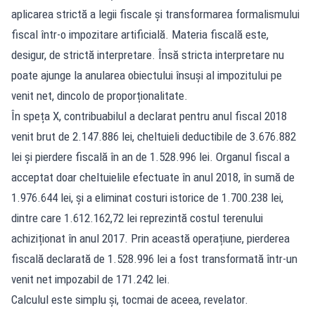
aplicarea strictă a legii fiscale și transformarea formalismului
fiscal într-o impozitare artificială. Materia fiscală este,
desigur, de strictă interpretare. Însă stricta interpretare nu
poate ajunge la anularea obiectului însuși al impozitului pe
venit net, dincolo de proporționalitate.
În speța X, contribuabilul a declarat pentru anul fiscal 2018
venit brut de 2.147.886 lei, cheltuieli deductibile de 3.676.882
lei și pierdere fiscală în an de 1.528.996 lei. Organul fiscal a
acceptat doar cheltuielile efectuate în anul 2018, în sumă de
1.976.644 lei, și a eliminat costuri istorice de 1.700.238 lei,
dintre care 1.612.162,72 lei reprezintă costul terenului
achiziționat în anul 2017. Prin această operațiune, pierderea
fiscală declarată de 1.528.996 lei a fost transformată într-un
venit net impozabil de 171.242 lei.
Calculul este simplu și, tocmai de aceea, revelator.