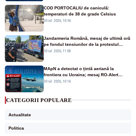
COD PORTOCALIU de caniculă:
temperaturi de 38 de grade Celsius
30 iul. 2026, 10:36
Jandarmeria Română, mesaj de ultimă oră
pe fondul tensiunilor de la protestul
masiv al fermierilor - VIDEO
30 iul. 2026, 11:08
MApN a detectat o țintă aeriană la
frontiera cu Ucraina; mesaj RO-Alert
transmis în județul Tulcea
30 iul. 2026, 10:16
CATEGORII POPULARE
Actualitate
Politica