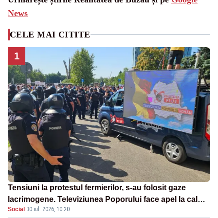
News
CELE MAI CITITE
1
Tensiuni la protestul fermierilor, s-au folosit gaze
lacrimogene. Televiziunea Poporului face apel la calm
Social
·
30 iul. 2026, 10:20
– LIVE TEXT