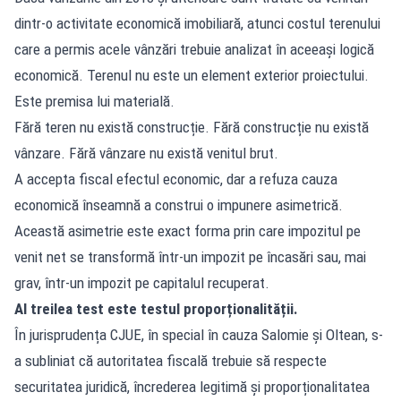
dintr-o activitate economică imobiliară, atunci costul terenului
care a permis acele vânzări trebuie analizat în aceeași logică
economică. Terenul nu este un element exterior proiectului.
Este premisa lui materială.
Fără teren nu există construcție. Fără construcție nu există
vânzare. Fără vânzare nu există venitul brut.
A accepta fiscal efectul economic, dar a refuza cauza
economică înseamnă a construi o impunere asimetrică.
Această asimetrie este exact forma prin care impozitul pe
venit net se transformă într-un impozit pe încasări sau, mai
grav, într-un impozit pe capitalul recuperat.
Al treilea test este testul proporționalității.
În jurisprudența CJUE, în special în cauza Salomie și Oltean, s-
a subliniat că autoritatea fiscală trebuie să respecte
securitatea juridică, încrederea legitimă și proporționalitatea