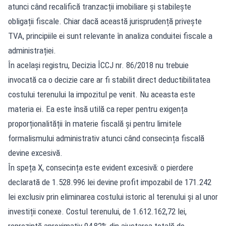
atunci când recalifică tranzacții imobiliare și stabilește
obligații fiscale. Chiar dacă această jurisprudență privește
TVA, principiile ei sunt relevante în analiza conduitei fiscale a
administrației.
În același registru, Decizia ÎCCJ nr. 86/2018 nu trebuie
invocată ca o decizie care ar fi stabilit direct deductibilitatea
costului terenului la impozitul pe venit. Nu aceasta este
materia ei. Ea este însă utilă ca reper pentru exigența
proporționalității în materie fiscală și pentru limitele
formalismului administrativ atunci când consecința fiscală
devine excesivă.
În speța X, consecința este evident excesivă: o pierdere
declarată de 1.528.996 lei devine profit impozabil de 171.242
lei exclusiv prin eliminarea costului istoric al terenului și al unor
investiții conexe. Costul terenului, de 1.612.162,72 lei,
reprezintă aproximativ 94,82% din ajustarea totală de