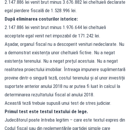
2.147.886 lei venit brut minus 3.676.882 lei cheltuieli declarate
egal pierdere fiscală de 1.528.996 lei.
După eliminarea costurilor istorice:
2.147.886 lei venit brut minus 1.976.644 lei cheltuieli
acceptate egal venit net impozabil de 171.242 lei.
Așadar, organul fiscal nu a descoperit venituri nedeclarate. Nu
a demonstrat existența unor cheltuieli fictive. Nu a negat
existența terenului. Nu a negat prețul acestuia. Nu a negat
realitatea proiectului imobiliar. Întreaga impunere suplimentară
provine dintr-o singură teză, costul terenului și al unor investiții
suportate anterior anului 2018 nu ar putea fi luat în calcul la
determinarea rezultatului fiscal al anului 2018.
Această teză trebuie supusă unui test de stres judiciar.
Primul test este testul textului de lege.
Judecătorul poate întreba legitim – care este textul expres din
Codul fiscal sau din reglementările partidei simple care