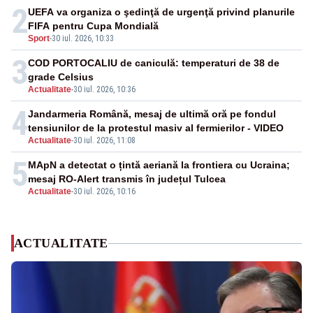
2
UEFA va organiza o şedinţă de urgenţă privind planurile
FIFA pentru Cupa Mondială
Sport
-
30 iul. 2026, 10:33
3
COD PORTOCALIU de caniculă: temperaturi de 38 de
grade Celsius
Actualitate
-
30 iul. 2026, 10:36
4
Jandarmeria Română, mesaj de ultimă oră pe fondul
tensiunilor de la protestul masiv al fermierilor - VIDEO
Actualitate
-
30 iul. 2026, 11:08
5
MApN a detectat o țintă aeriană la frontiera cu Ucraina;
mesaj RO-Alert transmis în județul Tulcea
Actualitate
-
30 iul. 2026, 10:16
ACTUALITATE