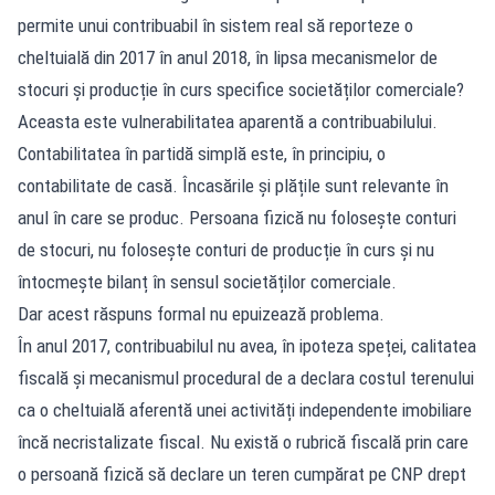
permite unui contribuabil în sistem real să reporteze o
cheltuială din 2017 în anul 2018, în lipsa mecanismelor de
stocuri și producție în curs specifice societăților comerciale?
Aceasta este vulnerabilitatea aparentă a contribuabilului.
Contabilitatea în partidă simplă este, în principiu, o
contabilitate de casă. Încasările și plățile sunt relevante în
anul în care se produc. Persoana fizică nu folosește conturi
de stocuri, nu folosește conturi de producție în curs și nu
întocmește bilanț în sensul societăților comerciale.
Dar acest răspuns formal nu epuizează problema.
În anul 2017, contribuabilul nu avea, în ipoteza speței, calitatea
fiscală și mecanismul procedural de a declara costul terenului
ca o cheltuială aferentă unei activități independente imobiliare
încă necristalizate fiscal. Nu există o rubrică fiscală prin care
o persoană fizică să declare un teren cumpărat pe CNP drept