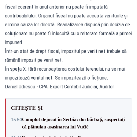
fiscal coerent în anul anterior nu poate fi imputată
contribuabilului. Organul fiscal nu poate accepta veniturile și
elimina cauza lor directă. Reanalizarea dispusă prin decizia de
soluționare nu poate fi înlocuită cu o reiterare formală a primei
impuneri.
Într-un stat de drept fiscal, impozitul pe venit net trebuie să
rămână impozit pe venit net.
În speța X, fără recunoașterea costului terenului, nu se mai
impozitează venitul net. Se impozitează o ficțiune.
Daniel Udrescu - CPA, Expert Contabil Judiciar, Auditor
CITEȘTE ȘI
Complot dejucat în Serbia: doi bărbați, suspectați
15:50
că plănuiau asasinarea lui Vučić