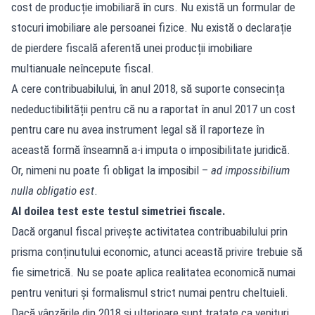
cost de producție imobiliară în curs. Nu există un formular de
stocuri imobiliare ale persoanei fizice. Nu există o declarație
de pierdere fiscală aferentă unei producții imobiliare
multianuale neîncepute fiscal.
A cere contribuabilului, în anul 2018, să suporte consecința
nedeductibilității pentru că nu a raportat în anul 2017 un cost
pentru care nu avea instrument legal să îl raporteze în
această formă înseamnă a-i imputa o imposibilitate juridică.
Or, nimeni nu poate fi obligat la imposibil –
ad impossibilium
nulla obligatio est
.
Al doilea test este testul simetriei fiscale.
Dacă organul fiscal privește activitatea contribuabilului prin
prisma conținutului economic, atunci această privire trebuie să
fie simetrică. Nu se poate aplica realitatea economică numai
pentru venituri și formalismul strict numai pentru cheltuieli.
Dacă vânzările din 2018 și ulterioare sunt tratate ca venituri