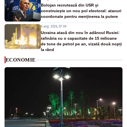
Bolojan recrutează din USR și
construiește un nou pol electoral: atacuri
coordonate pentru menținerea la putere
6 aug. 2026, 07:04
Ucraina atacă din nou în adâncul Rusiei:
rafinăria cu o capacitate de 15 milioane
de tone de petrol pe an, vizată două nopți
la rând
ECONOMIE