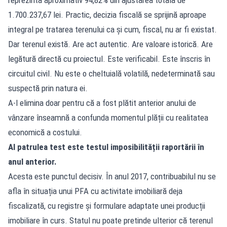
1.700.237,67 lei. Practic, decizia fiscală se sprijină aproape
integral pe tratarea terenului ca și cum, fiscal, nu ar fi existat.
Dar terenul există. Are act autentic. Are valoare istorică. Are
legătură directă cu proiectul. Este verificabil. Este înscris în
circuitul civil. Nu este o cheltuială volatilă, nedeterminată sau
suspectă prin natura ei.
A-l elimina doar pentru că a fost plătit anterior anului de
vânzare înseamnă a confunda momentul plății cu realitatea
economică a costului.
Al patrulea test este testul imposibilității raportării în
anul anterior.
Acesta este punctul decisiv. În anul 2017, contribuabilul nu se
afla în situația unui PFA cu activitate imobiliară deja
fiscalizată, cu registre și formulare adaptate unei producții
imobiliare în curs. Statul nu poate pretinde ulterior că terenul