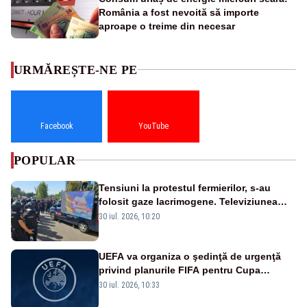
România a fost nevoită să importe
aproape o treime din necesar
URMĂREȘTE-NE PE
Facebook
YouTube
POPULAR
Tensiuni la protestul fermierilor, s-au
folosit gaze lacrimogene. Televiziunea
Poporului face apel la calm – LIVE TEXT
30 iul. 2026, 10:20
UEFA va organiza o şedinţă de urgenţă
privind planurile FIFA pentru Cupa
Mondială
30 iul. 2026, 10:33