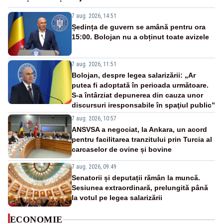
7 aug. 2026, 14:51
Ședința de guvern se amână pentru ora
15:00. Bolojan nu a obținut toate avizele
7 aug. 2026, 11:51
Bolojan, despre legea salarizării: „Ar
putea fi adoptată în perioada următoare.
S-a întârziat depunerea din cauza unor
discursuri iresponsabile în spaţiul public”
7 aug. 2026, 10:57
ANSVSA a negociat, la Ankara, un acord
pentru facilitarea tranzitului prin Turcia al
carcaselor de ovine și bovine
7 aug. 2026, 09:49
Senatorii și deputații rămân la muncă.
Sesiunea extraordinară, prelungită până
la votul pe legea salarizării
ECONOMIE