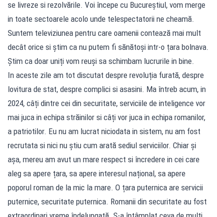
se livreze si rezolvările. Voi începe cu Bucureștiul, vom merge
in toate sectoarele acolo unde telespectatorii ne cheamă.
Suntem televiziunea pentru care oamenii contează mai mult
decât orice si știm ca nu putem fi sănătoși intr-o țara bolnava.
Știm ca doar uniți vom reuși sa schimbam lucrurile in bine.
In aceste zile am tot discutat despre revoluția furată, despre
lovitura de stat, despre complici si asasini. Ma întreb acum, in
2024, câți dintre cei din securitate, serviciile de inteligence vor
mai juca in echipa străinilor si câți vor juca in echipa romanilor,
a patriotilor. Eu nu am lucrat niciodata in sistem, nu am fost
recrutata si nici nu știu cum arată sediul serviciilor. Chiar și
așa, mereu am avut un mare respect si încredere in cei care
aleg sa apere țara, sa apere interesul național, sa apere
poporul roman de la mic la mare. O țara puternica are servicii
puternice, securitate puternica. Romanii din securitate au fost
extraordinari vreme îndelungată. S-a întâmplat ceva de mulți