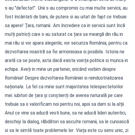
s-au "defectat". Unii s-au compromis cu mai multe servicii, au
fost încântati de bani, de putere si au uitat de fapt ce trebuie
sa apere! Țara, romanii. Am încredere ca in servicii sunt încă
mulți patrioți care s-au saturat ca țara sa meargă din rău in
mai rău si vor apara alegerile, vor securiza România, pentru ca
dezvoltarea noastră sa fie armonioasa si posibila. Istoria ne
arată ca se poate, asta dacă exista voința politica si munca in
echipa. Aveți in mine un partener, oricând vorbim despre
România! Despre dezvoltarea României si reindustrializarea
naționala. La fel ca mine sunt majoritatea telespectatorilor
mei: iubitori de țara și conștienți de averea naturală pe care
trebuie sa o valorificam noi pentru noi, apoi sa dam si la alții.
Anul ce vine sa aducă vesti bune, sa ne aducă lideri autentici,
deschiși la dialog, răbdători sa asculte romanii, sa le cunoască
si sa le simtă toate problemele lor. Viața este cu sens unic, zi