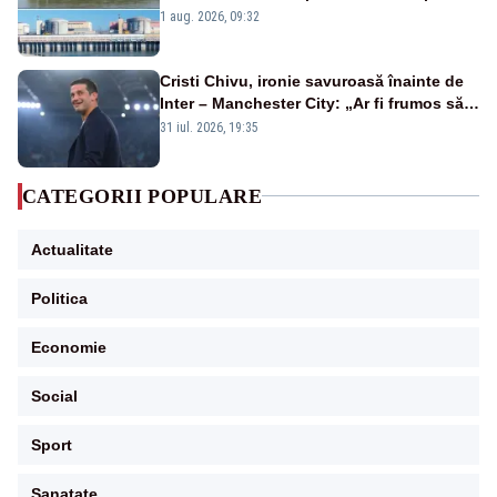
în pericol Centrala Cernavodă era
1 aug. 2026, 09:32
cunoscută de pe vremea lui Ceaușescu
Cristi Chivu, ironie savuroasă înainte de
Inter – Manchester City: „Ar fi frumos să
mai cumpărați și de la noi”
31 iul. 2026, 19:35
CATEGORII POPULARE
Actualitate
Politica
Economie
Social
Sport
Sanatate