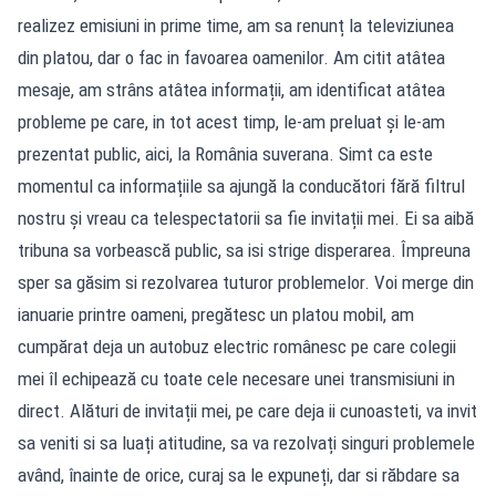
realizez emisiuni in prime time, am sa renunț la televiziunea
din platou, dar o fac in favoarea oamenilor. Am citit atâtea
mesaje, am strâns atâtea informații, am identificat atâtea
probleme pe care, in tot acest timp, le-am preluat și le-am
prezentat public, aici, la România suverana. Simt ca este
momentul ca informațiile sa ajungă la conducători fără filtrul
nostru și vreau ca telespectatorii sa fie invitații mei. Ei sa aibă
tribuna sa vorbească public, sa isi strige disperarea. Împreuna
sper sa găsim si rezolvarea tuturor problemelor. Voi merge din
ianuarie printre oameni, pregătesc un platou mobil, am
cumpărat deja un autobuz electric românesc pe care colegii
mei îl echipează cu toate cele necesare unei transmisiuni in
direct. Alături de invitații mei, pe care deja ii cunoasteti, va invit
sa veniti si sa luați atitudine, sa va rezolvați singuri problemele
având, înainte de orice, curaj sa le expuneți, dar si răbdare sa