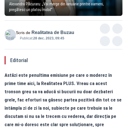
Alexandra Păcuraru: „Voi merge din ianuarie printre oameni,
pregătesc un platou mobil”
Realitatea de Buzau
Scris de
Publicat:
28 dec. 2023, 09:45
Editorial
Astăzi este penultima emisiune pe care o moderez în
prime time aici, la Realitatea PLUS. Vreau ca acest
tronson greu sa va aducă si bucurii nu doar dezbateri
grele, fac eforturi sa găsesc partea pozitivă din tot ce se
întâmpla zi de zi la noi, subiecte pe care trebuie sa le
discutam si nu sa le trecem cu vederea, dar direcția pe
care mi-o doresc este clar spre soluționare, spre