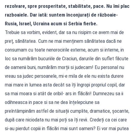
rezolvare, spre prosperitate, stabilitate, pace. Nu îmi plac
razboaiele. Dar iată: suntem înconjurați de războaie-
Rusia, Israel, Ucraina acum si Serbia fierbe.
Trebuie sa vorbim, evident, dar sa nu risipim ce avem mai de
preț, sănătatea. Cum ne mai menținem sănătatea dacă ne
consumam cu toate nenorocirile externe, acum si interne, in
loc sa numărăm bucuriile de Craciun, darurile din suflet făcute
de oamenii buni, numărăm morții si judecam! Eu personal nu
vreau sa judec persoanele, mi-e mila de ele nu exista durere
mai mare in lumea asta decât sa îți îngropi propriul copil, dar
sa mai moara si atât de oribil- ars in flăcări! Dumnezeu sa ii
odihneasca in pace si sa ne dea înțelepciune sa
preîntâmpinăm astfel de situații cumplite, dramatice, șocante,
după care niciodata nu mai poți sa îți revii. Credeți ca cei care
si-au pierdut copiii in flăcări mai sunt oameni? Ei vor mai putea