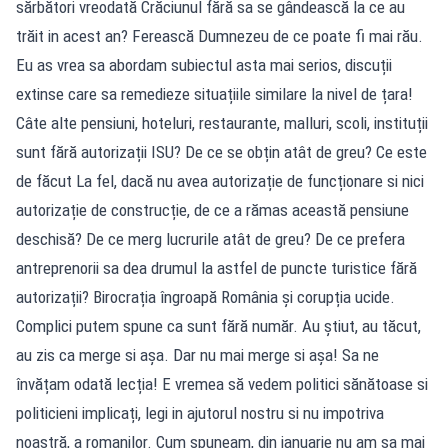
sărbători vreodată Crăciunul fără sa se gândească la ce au
trăit in acest an? Ferească Dumnezeu de ce poate fi mai rău.
Eu as vrea sa abordam subiectul asta mai serios, discuții
extinse care sa remedieze situațiile similare la nivel de țara!
Câte alte pensiuni, hoteluri, restaurante, malluri, scoli, instituții
sunt fără autorizații ISU? De ce se obțin atât de greu? Ce este
de făcut La fel, dacă nu avea autorizație de funcționare si nici
autorizație de construcție, de ce a rămas această pensiune
deschisă? De ce merg lucrurile atât de greu? De ce prefera
antreprenorii sa dea drumul la astfel de puncte turistice fără
autorizații? Birocrația îngroapă România și corupția ucide.
Complici putem spune ca sunt fără număr. Au știut, au tăcut,
au zis ca merge si așa. Dar nu mai merge si așa! Sa ne
învățam odată lecția! E vremea să vedem politici sănătoase si
politicieni implicați, legi in ajutorul nostru si nu impotriva
noastră, a romanilor. Cum spuneam, din ianuarie nu am sa mai