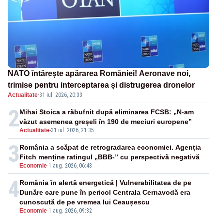
NATO întărește apărarea României! Aeronave noi,
trimise pentru interceptarea și distrugerea dronelor
Actualitate
·
31 iul. 2026, 20:33
2
Mihai Stoica a răbufnit după eliminarea FCSB: „N-am
văzut asemenea greșeli în 190 de meciuri europene”
Actualitate
-
31 iul. 2026, 21:35
3
România a scăpat de retrogradarea economiei. Agenția
Fitch menține ratingul „BBB-” cu perspectivă negativă
Economie
-
1 aug. 2026, 06:48
4
România în alertă energetică | Vulnerabilitatea de pe
Dunăre care pune în pericol Centrala Cernavodă era
cunoscută de pe vremea lui Ceaușescu
Economie
-
1 aug. 2026, 09:32