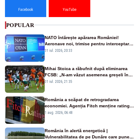
Facebook
YouTube
POPULAR
NATO întărește apărarea României!
Aeronave noi, trimise pentru interceptarea
și distrugerea dronelor
31 iul. 2026, 20:33
Mihai Stoica a răbufnit după eliminarea
FCSB: „N-am văzut asemenea greșeli în
190 de meciuri europene”
31 iul. 2026, 21:35
România a scăpat de retrogradarea
economiei. Agenția Fitch menține ratingul
„BBB-” cu perspectivă negativă
1 aug. 2026, 06:48
România în alertă energetică |
Vulnerabilitatea de pe Dunăre care pune