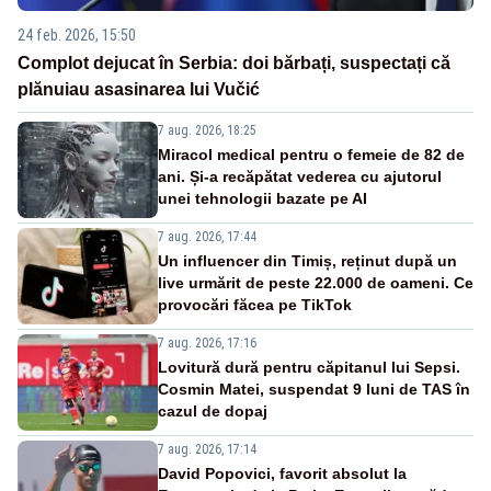
24 feb. 2026, 15:50
Complot dejucat în Serbia: doi bărbați, suspectați că
plănuiau asasinarea lui Vučić
7 aug. 2026, 18:25
Miracol medical pentru o femeie de 82 de
ani. Și-a recăpătat vederea cu ajutorul
unei tehnologii bazate pe AI
7 aug. 2026, 17:44
Un influencer din Timiș, reținut după un
live urmărit de peste 22.000 de oameni. Ce
provocări făcea pe TikTok
7 aug. 2026, 17:16
Lovitură dură pentru căpitanul lui Sepsi.
Cosmin Matei, suspendat 9 luni de TAS în
cazul de dopaj
7 aug. 2026, 17:14
David Popovici, favorit absolut la