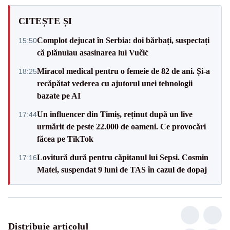
CITEȘTE ȘI
Complot dejucat în Serbia: doi bărbați, suspectați
15:50
că plănuiau asasinarea lui Vučić
Miracol medical pentru o femeie de 82 de ani. Și-a
18:25
recăpătat vederea cu ajutorul unei tehnologii
bazate pe AI
Un influencer din Timiș, reținut după un live
17:44
urmărit de peste 22.000 de oameni. Ce provocări
făcea pe TikTok
Lovitură dură pentru căpitanul lui Sepsi. Cosmin
17:16
Matei, suspendat 9 luni de TAS în cazul de dopaj
Distribuie articolul