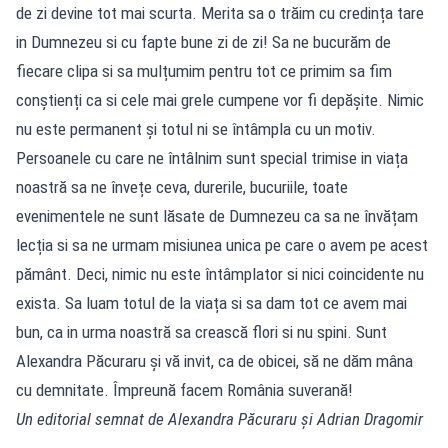
de zi devine tot mai scurta. Merita sa o trăim cu credința tare
in Dumnezeu si cu fapte bune zi de zi! Sa ne bucurăm de
fiecare clipa si sa mulțumim pentru tot ce primim sa fim
conștienți ca si cele mai grele cumpene vor fi depășite. Nimic
nu este permanent și totul ni se întâmpla cu un motiv.
Persoanele cu care ne întâlnim sunt special trimise in viața
noastră sa ne învețe ceva, durerile, bucuriile, toate
evenimentele ne sunt lăsate de Dumnezeu ca sa ne învățam
lecția si sa ne urmam misiunea unica pe care o avem pe acest
pământ. Deci, nimic nu este întâmplator si nici coincidente nu
exista. Sa luam totul de la viața si sa dam tot ce avem mai
bun, ca in urma noastră sa crească flori si nu spini. Sunt
Alexandra Păcuraru și vă invit, ca de obicei, să ne dăm mâna
cu demnitate. Împreună facem România suverană!
Un editorial semnat de Alexandra Păcuraru și Adrian Dragomir