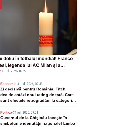
e doliu în fotbalul mondial! Franco
si, legenda lui AC Milan și a
t
·
31 iul. 2026, 09:27
onalei Italiei, a murit
2
Economie
-
31 iul. 2026, 09:48
Zi decisivă pentru România, Fitch
decide astăzi noul rating de țară. Care
sunt efectele retrogradării la categoria
„junk”
3
Politica
-
31 iul. 2026, 09:51
Guvernul de la Chișinău lovește în
simbolurile identității naționale! Limba