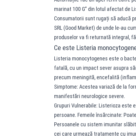
marinat 100 G” din lotul afectat de 
Consumatorii sunt rugați să aducă pr
SRL (Good Market) de unde le-au cump
produselor va fi returnată integral, f
Ce este Listeria monocytogen
Listeria monocytogenes este o bacteri
fatală, cu un impact sever asupra săn
precum meningită, encefalită (inflam
Simptome: Acestea variază de la form
manifestări neurologice severe.
Grupuri Vulnerabile: Listerioza este
persoane. Femeile însărcinate: Poat
Persoanele cu sistem imunitar slăbit:
cei care urmează tratamente cu imu