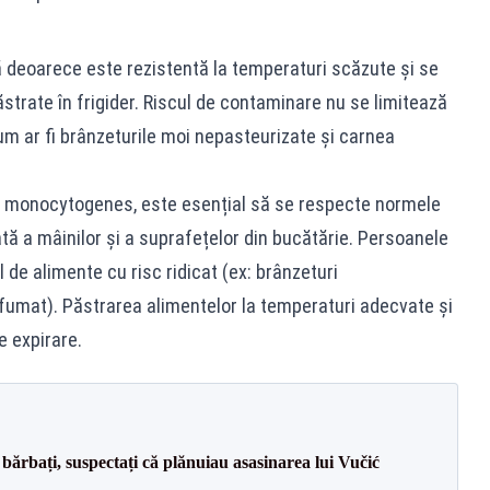
ă deoarece este rezistentă la temperaturi scăzute și se
ăstrate în frigider. Riscul de contaminare nu se limitează
cum ar fi brânzeturile moi nepasteurizate și carnea
ria monocytogenes, este esențial să se respecte normele
tă a mâinilor și a suprafețelor din bucătărie. Persoanele
 de alimente cu risc ridicat (ex: brânzeturi
fumat). Păstrarea alimentelor la temperaturi adecvate și
 expirare.
bărbați, suspectați că plănuiau asasinarea lui Vučić