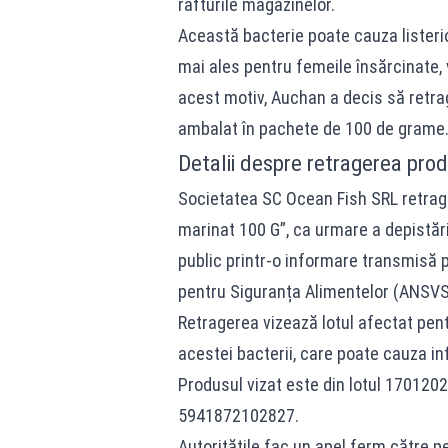
rafturile magazinelor.
Această bacterie poate cauza listerio
mai ales pentru femeile însărcinate, 
acest motiv, Auchan a decis să retra
ambalat în pachete de 100 de grame
Detalii despre retragerea prod
Societatea SC Ocean Fish SRL retrage
marinat 100 G”, ca urmare a depistăr
public printr-o informare transmisă pe
pentru Siguranța Alimentelor (ANSVS
Retragerea vizează lotul afectat pen
acestei bacterii, care poate cauza inf
Produsul vizat este din lotul 170120
5941872102827.
Autoritățile fac un apel ferm către p