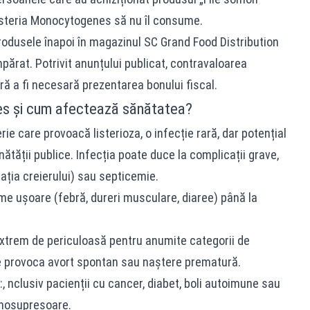
Listeria Monocytogenes să nu îl consume.
odusele înapoi în magazinul SC Grand Food Distribution
ărat. Potrivit anunțului publicat, contravaloarea
ără a fi necesară prezentarea bonului fiscal.
es și cum afectează sănătatea?
e care provoacă listerioza, o infecție rară, dar potențial
ătății publice. Infecția poate duce la complicații grave,
ația creierului) sau septicemie.
e ușoare (febră, dureri musculare, diaree) până la
 extrem de periculoasă pentru anumite categorii de
e provoca avort spontan sau naștere prematură.
, nclusiv pacienții cu cancer, diabet, boli autoimune sau
nosupresoare.