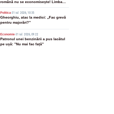
română nu se economisește! Limba
română se sărbătorește!
4
Politica
-
31 iul. 2026, 10:35
Gheorghiu, atac la medici: „Fac grevă
pentru majorări?”
5
Economie
-
31 iul. 2026, 09:22
Patronul unei benzinării a pus lacătul
pe ușă: ”Nu mai fac față”