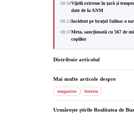
Vijelii extreme în țară și tempe
08:38
date de la ANM
Incident pe brațul Sulina: o na
08:13
Meta, sancționată cu 567 de mil
08:07
copiilor
Distribuie articolul
Mai multe articole despre
magazine
listeria
Urmărește știrile Realitatea de Bu