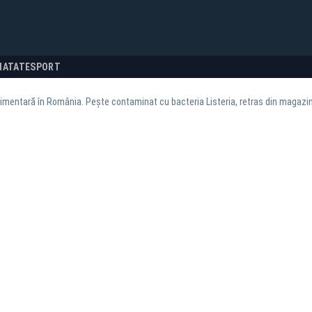
NATATE
SPORT
limentară în România. Pește contaminat cu bacteria Listeria, retras din magazi