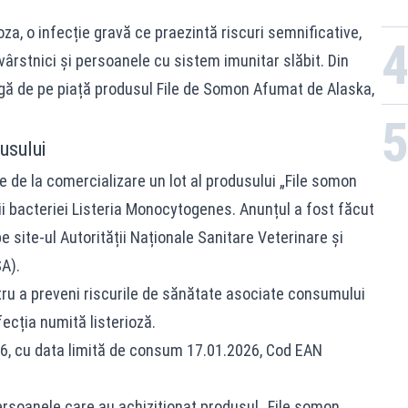
za, o infecție gravă ce praezintă riscuri semnificative,
vârstnici și persoanele cu sistem imunitar slăbit. Din
gă de pe piață produsul File de Somon Afumat de Alaska,
.
usului
 de la comercializare un lot al produsului „File somon
ii bacteriei Listeria Monocytogenes. Anunțul a fost făcut
 site-ul Autorității Naționale Sanitare Veterinare și
A).
tru a preveni riscurile de sănătate asociate consumului
ecția numită listerioză.
26, cu data limită de consum 17.01.2026, Cod EAN
ersoanele care au achiziționat produsul „File somon