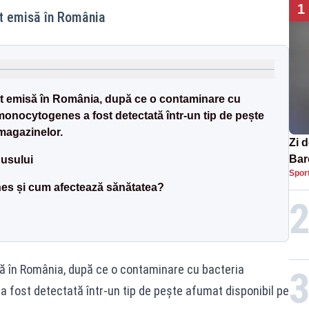
1
st emisă în România
st emisă în România, după ce o contaminare cu
monocytogenes a fost detectată într-un tip de pește
 magazinelor.
Zi d
Bare
dusului
Spor
nați
es și cum afectează sănătatea?
să în România, după ce o contaminare cu bacteria
 fost detectată într-un tip de pește afumat disponibil pe